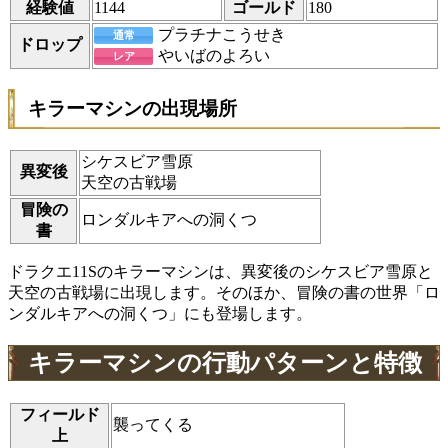
経験値
1144
ゴールド
180
プラチナこうせき
通常
ドロップ
やいばのよろい
レア
キラーマシンの出現場所
シケスビア雪原
異変後
天空の古戦場
冒険の
ロンダルキアへの洞くつ
書
ドラクエ11Sのキラーマシンは、異変後のシケスビア雪原と
天空の古戦場に出現します。そのほか、冒険の書の世界「ロ
ンダルキアへの洞くつ」にも登場します。
キラーマシンの行動パターンと特徴
フィールド
襲ってくる
上