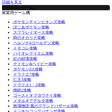
詳細を見る
攻略取扱いゲーム
家庭用ゲーム機
ポケモンチャンピオンズ攻略
ぽこあポケモン攻略
スプラレイダース攻略
時のオカリナ攻略
ペルソナ4ゴールデン攻略
トモコレ攻略
バイオレクイエム攻略
紅の砂漠攻略
デイモン&ベイビー攻略
ポケモンZA攻略
ドラクエ7攻略
仁王3攻略
ドラクエ1・2攻略
桃鉄2攻略
ゴーストオブヨウテイ攻略
メタルギアデルタ攻略
牧場物語 風のグランドバザール攻略
ドンキーコングバナンザ攻略