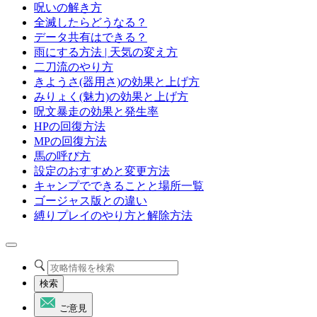
呪いの解き方
全滅したらどうなる？
データ共有はできる？
雨にする方法 | 天気の変え方
二刀流のやり方
きようさ(器用さ)の効果と上げ方
みりょく(魅力)の効果と上げ方
呪文暴走の効果と発生率
HPの回復方法
MPの回復方法
馬の呼び方
設定のおすすめと変更方法
キャンプでできることと場所一覧
ゴージャス版との違い
縛りプレイのやり方と解除方法
検索
ご意見