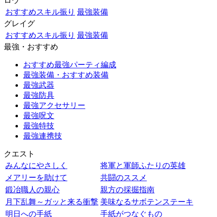
ロウ
おすすめスキル振り
最強装備
グレイグ
おすすめスキル振り
最強装備
最強・おすすめ
おすすめ最強パーティ編成
最強装備・おすすめ装備
最強武器
最強防具
最強アクセサリー
最強呪文
最強特技
最強連携技
クエスト
みんなにやさしく
将軍と軍師ふたりの英雄
メアリーを助けて
共闘のススメ
鍛冶職人の親心
親方の採掘指南
月下乱舞～ガッと来る衝撃
美味なるサボテンステーキ
明日への手紙
手紙がつなぐもの