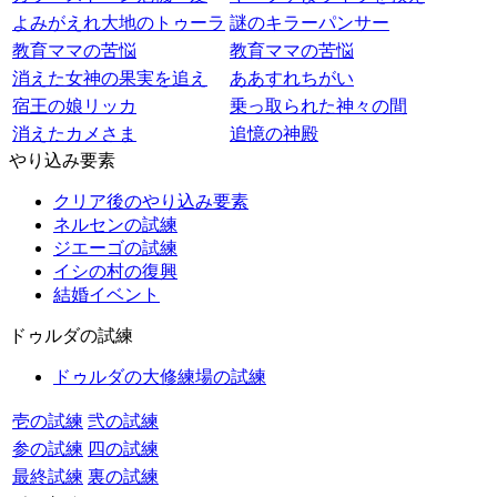
よみがえれ大地のトゥーラ
謎のキラーパンサー
教育ママの苦悩
教育ママの苦悩
消えた女神の果実を追え
ああすれちがい
宿王の娘リッカ
乗っ取られた神々の間
消えたカメさま
追憶の神殿
やり込み要素
クリア後のやり込み要素
ネルセンの試練
ジエーゴの試練
イシの村の復興
結婚イベント
ドゥルダの試練
ドゥルダの大修練場の試練
壱の試練
弐の試練
参の試練
四の試練
最終試練
裏の試練