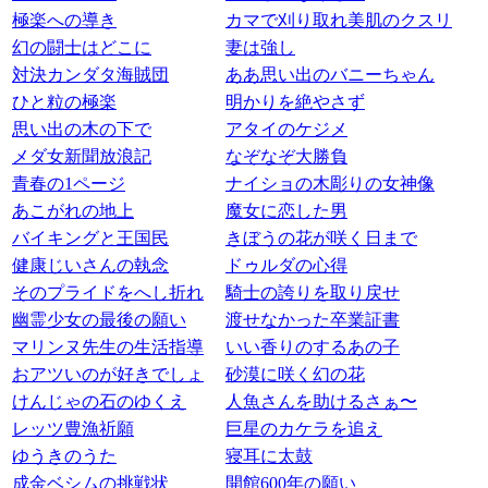
極楽への導き
カマで刈り取れ美肌のクスリ
幻の闘士はどこに
妻は強し
対決カンダタ海賊団
ああ思い出のバニーちゃん
ひと粒の極楽
明かりを絶やさず
思い出の木の下で
アタイのケジメ
メダ女新聞放浪記
なぞなぞ大勝負
青春の1ページ
ナイショの木彫りの女神像
あこがれの地上
魔女に恋した男
バイキングと王国民
きぼうの花が咲く日まで
健康じいさんの執念
ドゥルダの心得
そのプライドをへし折れ
騎士の誇りを取り戻せ
幽霊少女の最後の願い
渡せなかった卒業証書
マリンヌ先生の生活指導
いい香りのするあの子
おアツいのが好きでしょ
砂漠に咲く幻の花
けんじゃの石のゆくえ
人魚さんを助けるさぁ〜
レッツ豊漁祈願
巨星のカケラを追え
ゆうきのうた
寝耳に太鼓
成金ベシムの挑戦状
開館600年の願い