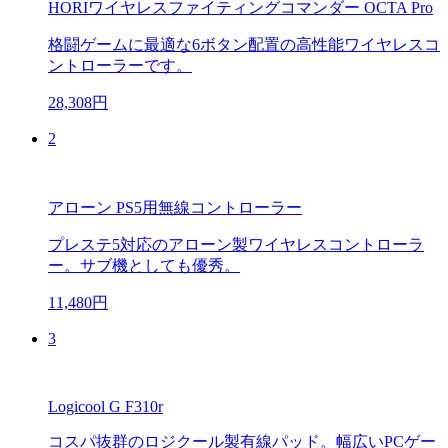
HORIワイヤレスファイティングコマンダー OCTA Pro
格闘ゲームに最適な6ボタン配置の高性能ワイヤレスコ
ントローラーです。
28,308円
2
アローン PS5用無線コントローラー
プレステ5対応のアローン製ワイヤレスコントローラ
ー。サブ機としても優秀。
11,480円
3
Logicool G F310r
コスパ抜群のロジクール製有線パッド。幅広いPCゲー