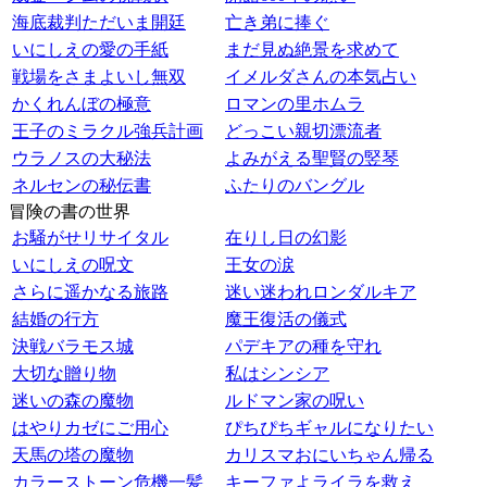
海底裁判ただいま開廷
亡き弟に捧ぐ
いにしえの愛の手紙
まだ見ぬ絶景を求めて
戦場をさまよいし無双
イメルダさんの本気占い
かくれんぼの極意
ロマンの里ホムラ
王子のミラクル強兵計画
どっこい親切漂流者
ウラノスの大秘法
よみがえる聖賢の竪琴
ネルセンの秘伝書
ふたりのバングル
冒険の書の世界
お騒がせリサイタル
在りし日の幻影
いにしえの呪文
王女の涙
さらに遥かなる旅路
迷い迷われロンダルキア
結婚の行方
魔王復活の儀式
決戦バラモス城
パデキアの種を守れ
大切な贈り物
私はシンシア
迷いの森の魔物
ルドマン家の呪い
はやりカゼにご用心
ぴちぴちギャルになりたい
天馬の塔の魔物
カリスマおにいちゃん帰る
カラーストーン危機一髪
キーファよライラを救え