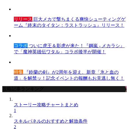
リリース
巨大メカで撃ちまくる爽快シューティングゲ
ーム『終末のタイタン：ラストラッシュ』リリース！
コラボ
ついに虎王＆影虎が来た！『鋼嵐 - メカラシ』
で「魔神英雄伝ワタル」コラボ後半が開催！
特集
『鈴蘭の剣』が2周年を迎え、新章「氷と血の
道」を解禁ッ！記念イベントの報酬もお見逃し無く！
攻略記事ランキング
ストーリー攻略チャートまとめ
1
スキルパネルのおすすめと解放条件
2