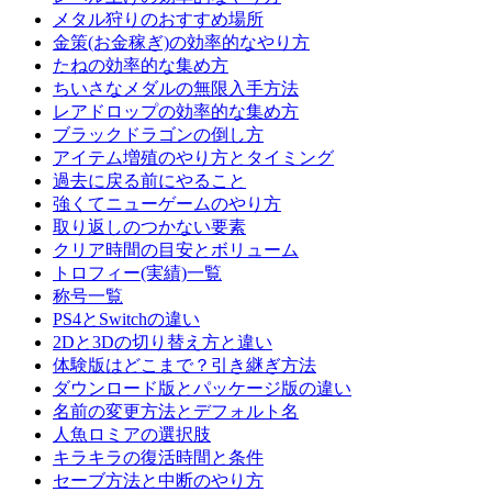
メタル狩りのおすすめ場所
金策(お金稼ぎ)の効率的なやり方
たねの効率的な集め方
ちいさなメダルの無限入手方法
レアドロップの効率的な集め方
ブラックドラゴンの倒し方
アイテム増殖のやり方とタイミング
過去に戻る前にやること
強くてニューゲームのやり方
取り返しのつかない要素
クリア時間の目安とボリューム
トロフィー(実績)一覧
称号一覧
PS4とSwitchの違い
2Dと3Dの切り替え方と違い
体験版はどこまで？引き継ぎ方法
ダウンロード版とパッケージ版の違い
名前の変更方法とデフォルト名
人魚ロミアの選択肢
キラキラの復活時間と条件
セーブ方法と中断のやり方