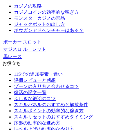
カジノの攻略
カジノコインの効率的な稼ぎ方
モンスターカジノの景品
ジャックポットの出し方
ボウガンアドベンチャーはある？
ポーカー
スロット
マジスロ
ルーレット
馬レース
お役立ち
11Sでの追加要素・違い
評価レビューと感想
ゾーンの入り方と合わせるコツ
復活の呪文一覧
ふしぎな鍛冶のコツ
スキルパネルのおすすめと解放条件
スキルポイントの効率的な稼ぎ方
スキルリセットのおすすめタイミング
序盤の効率的な進め方
レベル上げの効率的なやり方