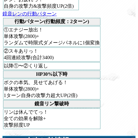
自身の攻撃力&攻撃頻度UP(2倍)
鏡音レンの行動パターン
行動パターン(行動頻度：2ターン)
①エナジー放出！
単体攻撃(2800)+
ランダムで時限式ダメージパネルに1個変換
②スキありっ！
4回連続攻撃(合計3400)
以降①〜②くり返し
HP30%以下時
ボクの本気、見せてあげる！
単体攻撃(2800)+
1ターン自身の攻撃力超大UP(2倍)
鏡音リン撃破時
リンは休んでてっ！
全ての効果を解除+
攻撃頻度UP