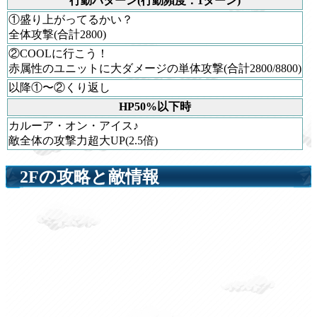
行動パターン(行動頻度：1ターン)
①盛り上がってるかい？
全体攻撃(合計2800)
②COOLに行こう！
赤属性のユニットに大ダメージの単体攻撃(合計2800/8800)
以降①〜②くり返し
HP50%以下時
カルーア・オン・アイス♪
敵全体の攻撃力超大UP(2.5倍)
2Fの攻略と敵情報