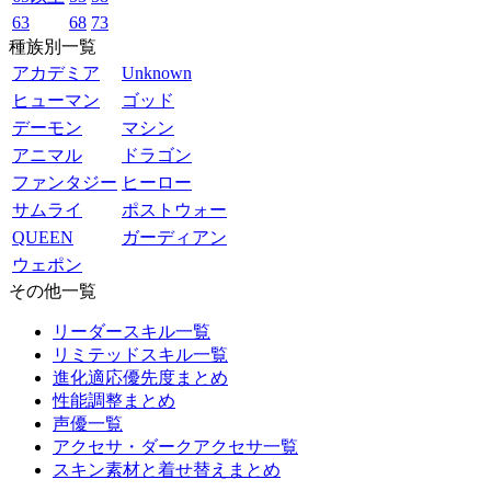
63
68
73
種族別一覧
アカデミア
Unknown
ヒューマン
ゴッド
デーモン
マシン
アニマル
ドラゴン
ファンタジー
ヒーロー
サムライ
ポストウォー
QUEEN
ガーディアン
ウェポン
その他一覧
リーダースキル一覧
リミテッドスキル一覧
進化適応優先度まとめ
性能調整まとめ
声優一覧
アクセサ・ダークアクセサ一覧
スキン素材と着せ替えまとめ