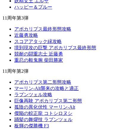
妖精女王 エルザ
ハッピー＆プルー
11周年第3弾
アポカリプス最終形態攻略
近藤勇攻略
スコアアタック緑攻略
境到現攻の巨撃 アポカリプス最終形態
競耐の闘重志士 近藤勇
重忍の毅鬼腕 柴田勝家
11周年第2弾
アポカリプス第二形態攻略
マーリン-Alt襲来の攻略と適正
ラプンツェル攻略
巨像再験 アポカリプス第二形態
孤陰の異化伏性 マーリン-Alt
傑陥の鮫正龍 コトシロヌシ
踊髪の舞燿技 ラプンツェル
板輝の傑勝機 F3