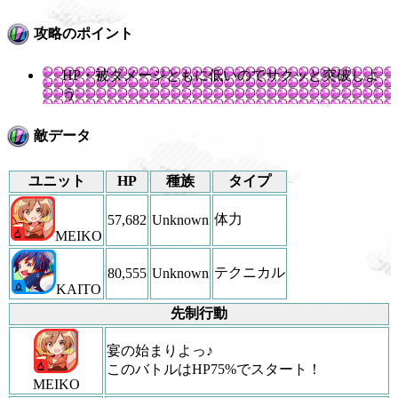
攻略のポイント
HP・被ダメージともに低いのでサクッと突破しよ
う
敵データ
ユニット
HP
種族
タイプ
体力
57,682
Unknown
MEIKO
テクニカル
80,555
Unknown
KAITO
先制行動
宴の始まりよっ♪
このバトルはHP75%でスタート！
MEIKO