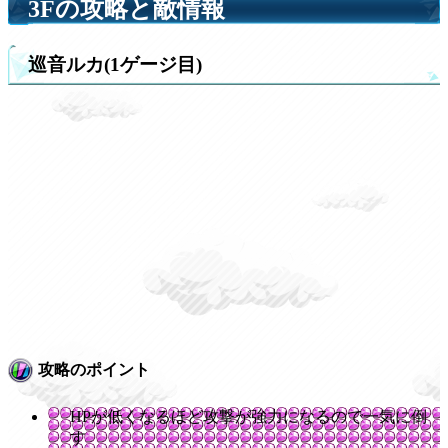
3Fの攻略と敵情報
巡音ルカ(1ゲージ目)
攻略のポイント
HPが低くなるほど攻撃が強力になるので一気に倒
す