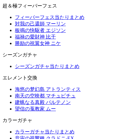
超＆極フィーバーフェス
フィーバーフェス当たりまとめ
対我の己還師 マーリン
板鳴の快駆者 エジソン
福禄の愛財神 比干
勝励の祝翼女神 ニケ
シーズンガチャ
シーズンガチャ当たりまとめ
エレメント交換
海悠の梦幻島 アトランティス
南天の空映都 マチュピチュ
建蝋なる真殿 パルテノン
望信の蒐教家 ムー
カラーガチャ
カラーガチャ当たりまとめ
音宙の視響種 クラドニ-EX