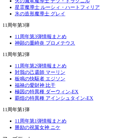
火の滅竜魔導士 ナツ・ドラグニル
星霊魔導士 ルーシィ・ハートフィリア
氷の造形魔導士 グレイ
11周年第3弾
11周年第3弾情報まとめ
神顕の重峙炎 プロメテウス
11周年第2弾
11周年第2弾情報まとめ
対我の己還師 マーリン
板鳴の快駆者 エジソン
福禄の愛財神 比干
極因の特異種 ダーウィン-EX
覇煌の特異種 アインシュタイン-EX
11周年第1弾
11周年第1弾情報まとめ
勝励の祝翼女神 ニケ