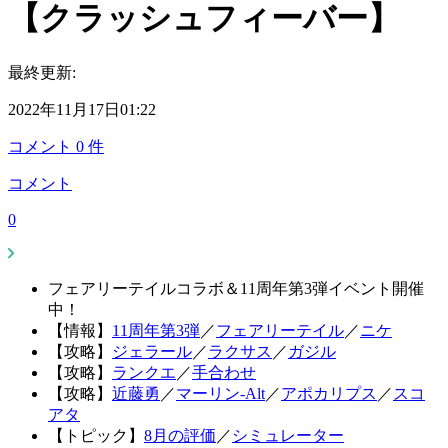
【クラッシュフィーバー】
最終更新:
2022年11月17日01:22
コメント
0
件
コメント
0
フェアリーテイルコラボ＆11周年第3弾イベント開催
中！
【情報】
11周年第3弾
／
フェアリーテイル
／
ニケ
【攻略】
ジェラール
／
ラクサス
／
ガジル
【攻略】
ランクエ
／
手合わせ
【攻略】
近藤勇
／
マーリン-Alt
／
アポカリプス
／
スコ
アタ
【トピック】
8月の評価
／
シミュレーター