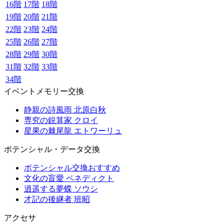
16階
17階
18階
19階
20階
21階
22階
23階
24階
25階
26階
27階
28階
29階
30階
31階
32階
33階
34階
イベントメモリー交換
静親の詩風雨 北原白秋
専究の鋭算家 クロイ
星果の棘尾龍 エトワーリュ
ポテンシャル・データ交換
ポテンシャル交換おすすめ
文化の盲愛 ベネディクト
逍遥する夢蝶 ソウシ
才記の後継者 班昭
アクセサ