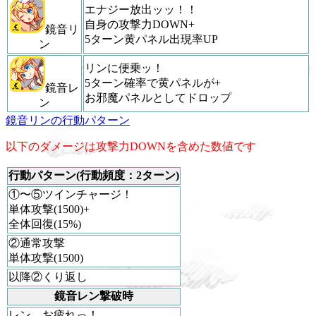
エナジー放出ッッ！！
自身の攻撃力DOWN+
鏡音リ
5ターン黄パネル出現率UP
ン
リンに便乗ッ！
5ターン確率で黄パネルが+
鏡音レ
お邪魔パネルとしてドロップ
ン
鏡音リンの行動パターン
以下のダメージは攻撃力DOWNを含めた数値です
行動パターン(行動頻度：2ターン)
①〜⑤ツインチャージ！
単体攻撃(1500)+
全体回復(15%)
②通常攻撃
単体攻撃(1500)
以降②くり返し
鏡音レン撃破時
レン、お疲れっ！