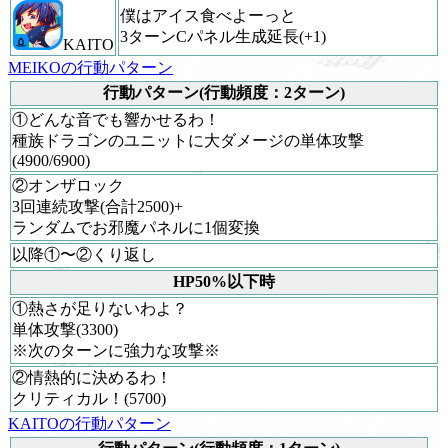
僕はアイス食べよーっと
3ターンCパネル生成延長(+1)
KAITO
MEIKOの行動パターン
行動パターン(行動頻度：2ターン)
①どんな音でも響かせるわ！
種族ドラゴンのユニットに大ダメージの単体攻撃
(4900/6900)
②オンザロック
3回連続攻撃(合計2500)+
ランダムでお邪魔パネルに1個変換
以降①〜②くり返し
HP50%以下時
①熱さが足りないわよ？
単体攻撃(3300)
※次のターンに強力な攻撃※
②情熱的に決めるわ！
クリティカル！(5700)
KAITOの行動パターン