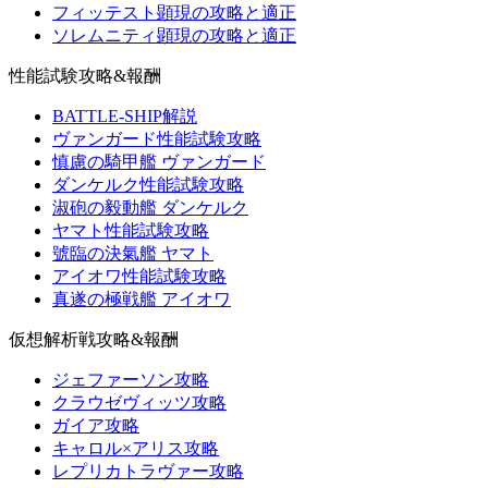
フィッテスト顕現の攻略と適正
ソレムニティ顕現の攻略と適正
性能試験攻略&報酬
BATTLE-SHIP解説
ヴァンガード性能試験攻略
慎慮の騎甲艦 ヴァンガード
ダンケルク性能試験攻略
淑砲の毅動艦 ダンケルク
ヤマト性能試験攻略
號臨の決氣艦 ヤマト
アイオワ性能試験攻略
真遂の極戦艦 アイオワ
仮想解析戦攻略&報酬
ジェファーソン攻略
クラウゼヴィッツ攻略
ガイア攻略
キャロル×アリス攻略
レプリカトラヴァー攻略