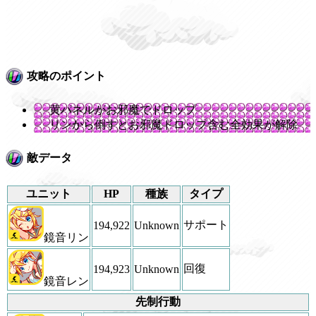
攻略のポイント
黄パネルがお邪魔でドロップ
リンから倒すとお邪魔ドロップ含む全効果が解除
敵データ
ユニット
HP
種族
タイプ
サポート
194,922
Unknown
鏡音リン
回復
194,923
Unknown
鏡音レン
先制行動