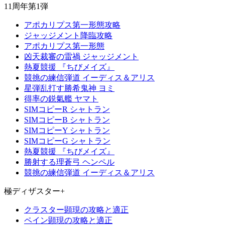
11周年第1弾
アポカリプス第一形態攻略
ジャッジメント降臨攻略
アポカリプス第一形態
凶天裁審の雷禍 ジャッジメント
熱夏競援 『ちびメイズ』
競挑の練信弾道 イーディス＆アリス
星弾乱打す勝希鬼神 ヨミ
得率の鋭氣艦 ヤマト
SIMコピーR シャトラン
SIMコピーB シャトラン
SIMコピーY シャトラン
SIMコピーG シャトラン
熱夏競援 『ちびメイズ』
勝射する理蒼弓 ヘンペル
競挑の練信弾道 イーディス＆アリス
極ディザスター+
クラスター顕現の攻略と適正
ペイン顕現の攻略と適正