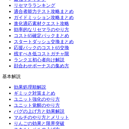
リセマラランキング
適合者能力テスト攻略まとめ
ガイドミッション攻略まとめ
進化適応素材クエスト攻略
効率的なリセマラのやり方
コスト65確定パックまとめ
スタートダッシュ交換まとめ
応援パックのコスト65交換
残すべき低コストガチャ限
ランクエ初心者向け解説
顔合わせボーナスの集め方
基本解説
効果処理順解説
ギミック対策まとめ
ユニット強化のやり方
ユニット覚醒のやり方
バグの上げ方と効果解説
マルチのやり方とメリット
りんごの効果と限界突破