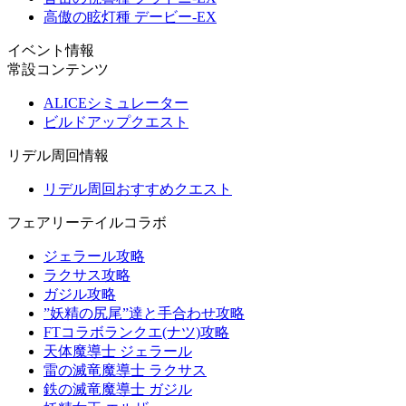
高傲の眩灯種 デービー-EX
イベント情報
常設コンテンツ
ALICEシミュレーター
ビルドアップクエスト
リデル周回情報
リデル周回おすすめクエスト
フェアリーテイルコラボ
ジェラール攻略
ラクサス攻略
ガジル攻略
”妖精の尻尾”達と手合わせ攻略
FTコラボランクエ(ナツ)攻略
天体魔導士 ジェラール
雷の滅竜魔導士 ラクサス
鉄の滅竜魔導士 ガジル