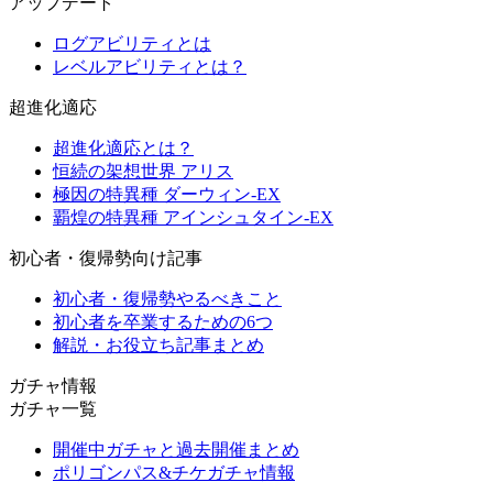
アップデート
ログアビリティとは
レベルアビリティとは？
超進化適応
超進化適応とは？
恒続の架想世界 アリス
極因の特異種 ダーウィン-EX
覇煌の特異種 アインシュタイン-EX
初心者・復帰勢向け記事
初心者・復帰勢やるべきこと
初心者を卒業するための6つ
解説・お役立ち記事まとめ
ガチャ情報
ガチャ一覧
開催中ガチャと過去開催まとめ
ポリゴンパス&チケガチャ情報