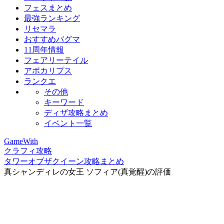
フェスまとめ
最強ランキング
リセマラ
おすすめバグマ
11周年情報
フェアリーテイル
アポカリプス
ランクエ
その他
キーワード
ディザ攻略まとめ
イベント一覧
GameWith
クラフィ攻略
タワーオブザクイーン攻略まとめ
真シャンディレの女王 ソフィア(真覚醒)の評価