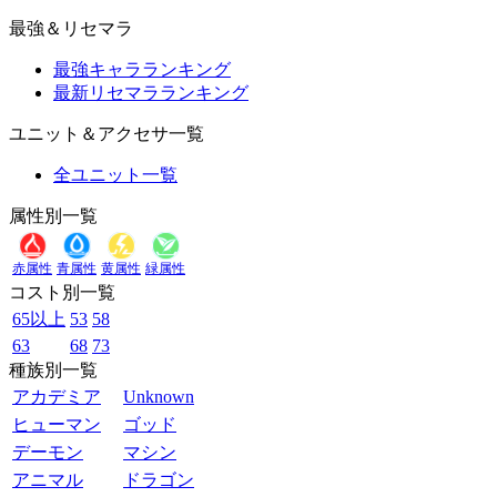
最強＆リセマラ
最強キャラランキング
最新リセマラランキング
ユニット＆アクセサ一覧
全ユニット一覧
属性別一覧
赤属性
青属性
黄属性
緑属性
コスト別一覧
65以上
53
58
63
68
73
種族別一覧
アカデミア
Unknown
ヒューマン
ゴッド
デーモン
マシン
アニマル
ドラゴン