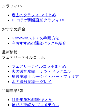
クラフィTV
過去のクラフィTVまとめ
FTコラボ開催直前クラフィTV
おすすめ課金
GameWithストアの利用方法
今おすすめの課金パックを紹介
最新情報
フェアリーテイルコラボ
フェアリーテイルコラボまとめ
火の滅竜魔導士 ナツ・ドラグニル
星霊魔導士 ルーシィ・ハートフィリア
氷の造形魔導士 グレイ
11周年第3弾
11周年第3弾情報まとめ
神顕の重峙炎 プロメテウス