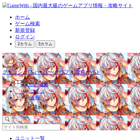
ホーム
ゲーム検索
新規登録
ログイン
2カラム
3カラム
クラッシュフィーバー(クラフィ)攻略サイト
他の攻略
コミュ
速報
掲示板
ユニット一覧