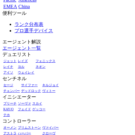
EMEA
China
便利ツール
ランク分布表
プロ選手デバイス
エージェント解説
エージェント一覧
デュエリスト
ジェット
レイズ
フェニックス
レイナ
ヨル
ネオン
アイソ
ウェイレイ
センチネル
セージ
サイファー
キルジョイ
チェンバー
デッドロック
ヴィトー
イニシエーター
ブリーチ
ソーヴァ
スカイ
KAY/O
フェイド
ゲッコー
テホ
コントローラー
オーメン
ブリムストーン
ヴァイパー
アストラ
ハーバー
クローヴ