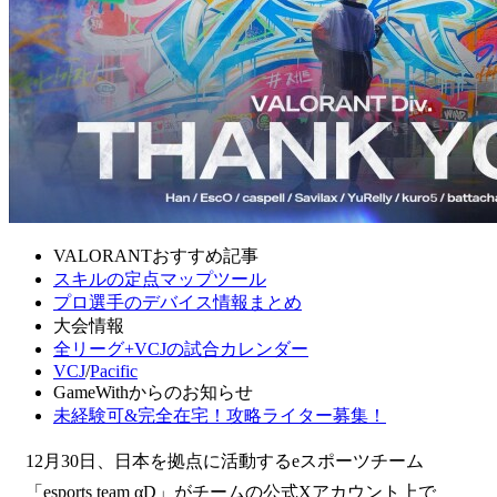
VALORANTおすすめ記事
スキルの定点マップツール
プロ選手のデバイス情報まとめ
大会情報
全リーグ+VCJの試合カレンダー
VCJ
/
Pacific
GameWithからのお知らせ
未経験可&完全在宅！攻略ライター募集！
12月30日、日本を拠点に活動するeスポーツチーム
「esports team αD」がチームの公式Xアカウント上で