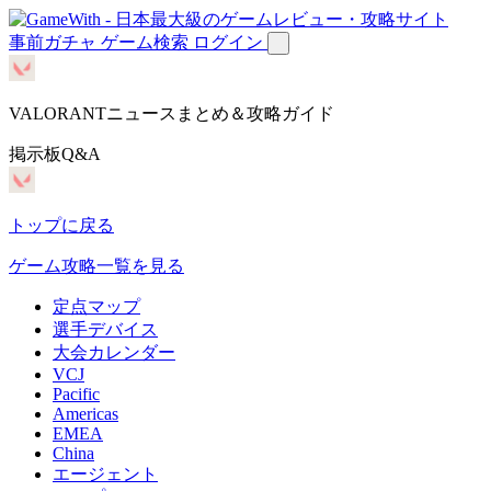
事前ガチャ
ゲーム検索
ログイン
VALORANTニュースまとめ＆攻略ガイド
掲示板Q&A
トップに戻る
ゲーム攻略一覧を見る
定点マップ
選手デバイス
大会カレンダー
VCJ
Pacific
Americas
EMEA
China
エージェント