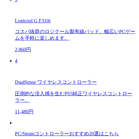
Logicool G F310r
コスパ抜群のロジクール製有線パッド。幅広いPCゲー
ムを手軽に楽しめます。
2,860円
4
DualSense ワイヤレスコントローラー
圧倒的な没入感を生むPS5純正ワイヤレスコントロー
ラー。
11,480円
PC/Steamコントローラーおすすめ20選はこちら