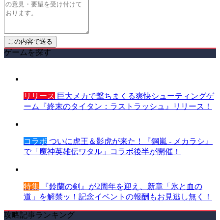
ゲームを探す
リリース
巨大メカで撃ちまくる爽快シューティングゲ
ーム『終末のタイタン：ラストラッシュ』リリース！
コラボ
ついに虎王＆影虎が来た！『鋼嵐 - メカラシ』
で「魔神英雄伝ワタル」コラボ後半が開催！
特集
『鈴蘭の剣』が2周年を迎え、新章「氷と血の
道」を解禁ッ！記念イベントの報酬もお見逃し無く！
攻略記事ランキング