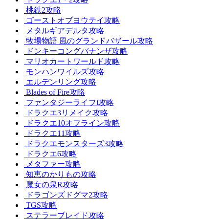
桃鉄2攻略
ゴーストオブヨウテイ攻略
メタルギアデルタ攻略
牧場物語 風のグランドバザール攻略
ドンキーコングバナンザ攻略
マリオカートワールド攻略
モンハンワイルズ攻略
エルデンリング攻略
Blades of Fire攻略
ファンタジーライフi攻略
ドラクエ3リメイク攻略
ドラクエ10オフライン攻略
ドラクエ11攻略
ドラクエモンスターズ3攻略
ドラクエ6攻略
メタファー攻略
知恵のかりもの攻略
魔女の泉R攻略
ドラゴンズドグマ2攻略
TGS攻略
ステラーブレイド攻略