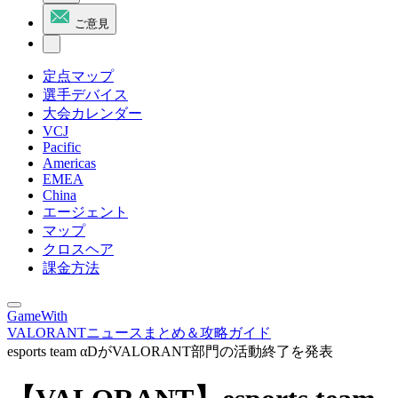
ご意見
定点マップ
選手デバイス
大会カレンダー
VCJ
Pacific
Americas
EMEA
China
エージェント
マップ
クロスヘア
課金方法
GameWith
VALORANTニュースまとめ＆攻略ガイド
esports team αDがVALORANT部門の活動終了を発表