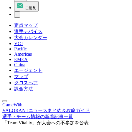
ご意見
定点マップ
選手デバイス
大会カレンダー
VCJ
Pacific
Americas
EMEA
China
エージェント
マップ
クロスヘア
課金方法
GameWith
VALORANTニュースまとめ＆攻略ガイド
選手・チーム情報の新着記事一覧
「Team Vitality」が大会への不参加を公表