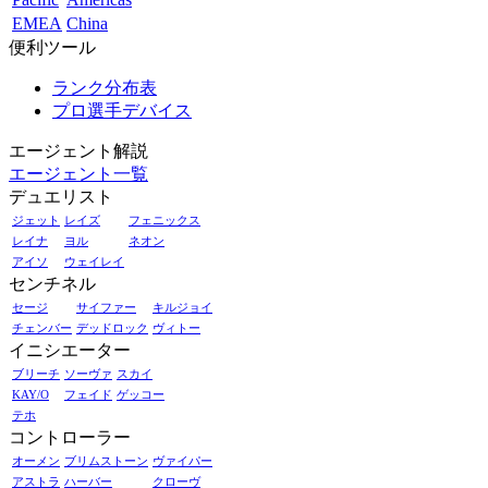
EMEA
China
便利ツール
ランク分布表
プロ選手デバイス
エージェント解説
エージェント一覧
デュエリスト
ジェット
レイズ
フェニックス
レイナ
ヨル
ネオン
アイソ
ウェイレイ
センチネル
セージ
サイファー
キルジョイ
チェンバー
デッドロック
ヴィトー
イニシエーター
ブリーチ
ソーヴァ
スカイ
KAY/O
フェイド
ゲッコー
テホ
コントローラー
オーメン
ブリムストーン
ヴァイパー
アストラ
ハーバー
クローヴ