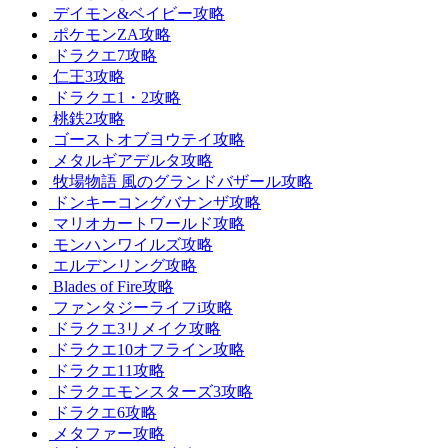
デイモン&ベイビー攻略
ポケモンZA攻略
ドラクエ7攻略
仁王3攻略
ドラクエ1・2攻略
桃鉄2攻略
ゴーストオブヨウテイ攻略
メタルギアデルタ攻略
牧場物語 風のグランドバザール攻略
ドンキーコングバナンザ攻略
マリオカートワールド攻略
モンハンワイルズ攻略
エルデンリング攻略
Blades of Fire攻略
ファンタジーライフi攻略
ドラクエ3リメイク攻略
ドラクエ10オフライン攻略
ドラクエ11攻略
ドラクエモンスターズ3攻略
ドラクエ6攻略
メタファー攻略