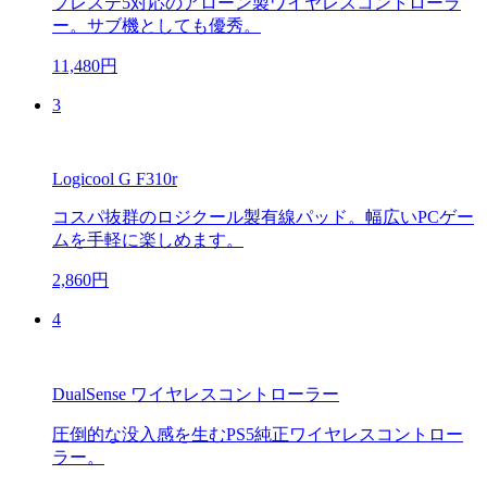
プレステ5対応のアローン製ワイヤレスコントローラ
ー。サブ機としても優秀。
11,480円
3
Logicool G F310r
コスパ抜群のロジクール製有線パッド。幅広いPCゲー
ムを手軽に楽しめます。
2,860円
4
DualSense ワイヤレスコントローラー
圧倒的な没入感を生むPS5純正ワイヤレスコントロー
ラー。