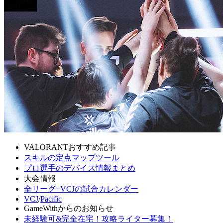
VALORANTおすすめ記事
スキルの定点マップツール
プロ選手のデバイス情報まとめ
大会情報
全リーグ+VCJの試合カレンダー
VCJ
/
Pacific
GameWithからのお知らせ
未経験可&完全在宅！攻略ライター募集！