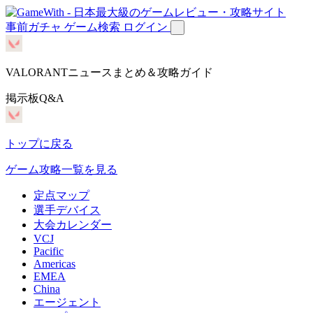
事前ガチャ
ゲーム検索
ログイン
VALORANTニュースまとめ＆攻略ガイド
掲示板Q&A
トップに戻る
ゲーム攻略一覧を見る
定点マップ
選手デバイス
大会カレンダー
VCJ
Pacific
Americas
EMEA
China
エージェント