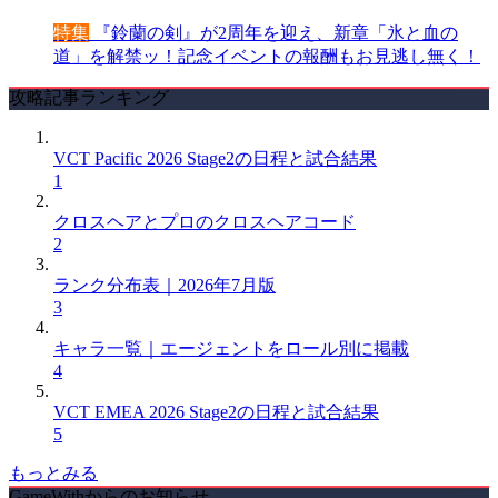
特集
『鈴蘭の剣』が2周年を迎え、新章「氷と血の
道」を解禁ッ！記念イベントの報酬もお見逃し無く！
攻略記事ランキング
VCT Pacific 2026 Stage2の日程と試合結果
1
クロスヘアとプロのクロスヘアコード
2
ランク分布表｜2026年7月版
3
キャラ一覧｜エージェントをロール別に掲載
4
VCT EMEA 2026 Stage2の日程と試合結果
5
もっとみる
GameWithからのお知らせ