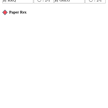
対 RRQ
◯：2-1
対 Gen.G
◯：2-1
Paper Rex