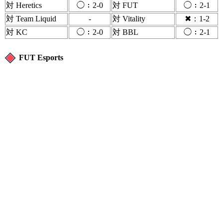
対 Heretics
◯：2-0
対 FUT
◯：2-1
対 Team Liquid
-
対 Vitality
✖：1-2
対 KC
◯：2-0
対 BBL
◯：2-1
FUT Esports