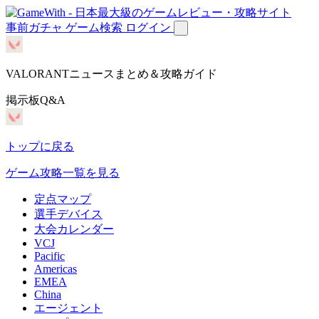
事前ガチャ
ゲーム検索
ログイン
VALORANTニュースまとめ＆攻略ガイド
掲示板Q&A
トップに戻る
ゲーム攻略一覧を見る
定点マップ
選手デバイス
大会カレンダー
VCJ
Pacific
Americas
EMEA
China
エージェント