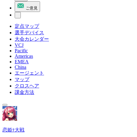
ご意見
定点マップ
選手デバイス
大会カレンダー
VCJ
Pacific
Americas
EMEA
China
エージェント
マップ
クロスヘア
課金方法
恋姫†大戦