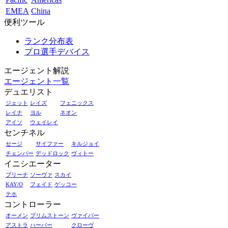
EMEA
China
便利ツール
ランク分布表
プロ選手デバイス
エージェント解説
エージェント一覧
デュエリスト
ジェット
レイズ
フェニックス
レイナ
ヨル
ネオン
アイソ
ウェイレイ
センチネル
セージ
サイファー
キルジョイ
チェンバー
デッドロック
ヴィトー
イニシエーター
ブリーチ
ソーヴァ
スカイ
KAY/O
フェイド
ゲッコー
テホ
コントローラー
オーメン
ブリムストーン
ヴァイパー
アストラ
ハーバー
クローヴ