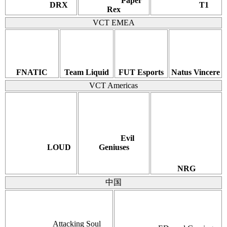
Paper
DRX
T1
Rex
VCT EMEA
FNATIC
Team Liquid
FUT Esports
Natus Vincere
VCT Americas
Evil
LOUD
Geniuses
NRG
中国
Attacking Soul