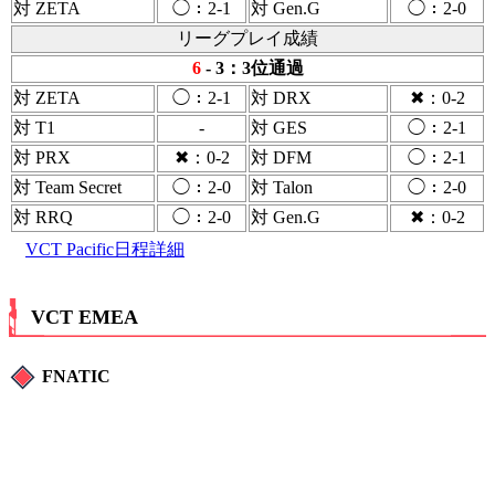
対 ZETA
◯：2-1
対 Gen.G
◯：2-0
リーグプレイ成績
6
- 3：3位通過
対 ZETA
◯：2-1
対 DRX
✖：0-2
対 T1
-
対 GES
◯：2-1
対 PRX
✖：0-2
対 DFM
◯：2-1
対 Team Secret
◯：2-0
対 Talon
◯：2-0
対 RRQ
◯：2-0
対 Gen.G
✖：0-2
VCT Pacific日程詳細
VCT EMEA
FNATIC