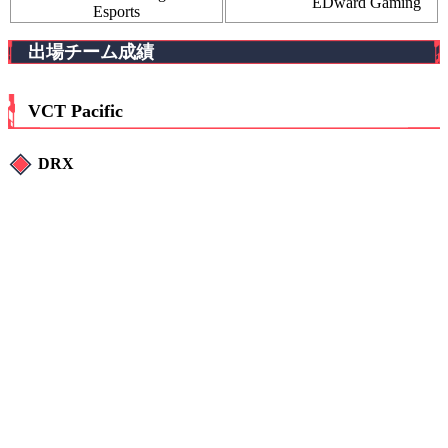
EDward Gaming
Esports
出場チーム成績
VCT Pacific
DRX