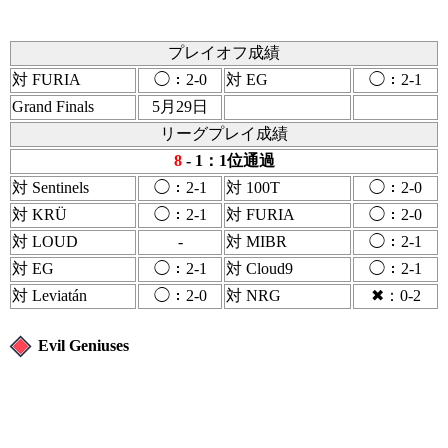
プレイオフ成績
対 FURIA
◯：2-0
対 EG
◯：2-1
Grand Finals
5月29日
リーグプレイ成績
8
- 1：1位通過
対 Sentinels
◯：2-1
対 100T
◯：2-0
対 KRÜ
◯：2-1
対 FURIA
◯：2-0
対 LOUD
-
対 MIBR
◯：2-1
対 EG
◯：2-1
対 Cloud9
◯：2-1
対 Leviatán
◯：2-0
対 NRG
✖：0-2
Evil Geniuses