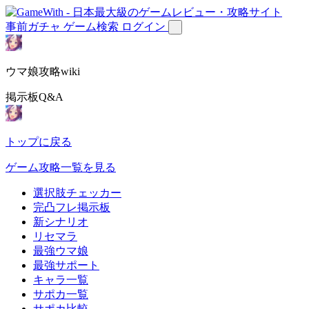
事前ガチャ
ゲーム検索
ログイン
ウマ娘攻略wiki
掲示板Q&A
トップに戻る
ゲーム攻略一覧を見る
選択肢チェッカー
完凸フレ掲示板
新シナリオ
リセマラ
最強ウマ娘
最強サポート
キャラ一覧
サポカ一覧
サポカ比較