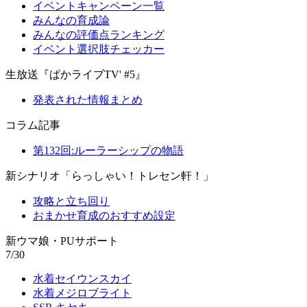
イベントキャンペーン一覧
みんなの育成論
みんなの評価点ランキング
イベント選択肢チェッカー
生放送『ぱかライブTV' #5』
発表された情報まとめ
コラム記事
第132回:ルーラーシップの物語
新シナリオ「らっしゃい！トレセン軒！」
攻略と立ち回り
おまかせ育成のおすすめ設定
新ウマ娘・PUサポート
7/30
水着セイウンスカイ
水着メジロブライト