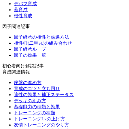
デバフ育成
蓋育成
根性育成
因子関連記事
因子継承の相性と厳選方法
相性◎(二重丸)の組み合わせ
因子継承ループ
因子の効果一覧
初心者向け解説記事
育成関連情報
序盤の進め方
育成のコツと立ち回り
適性の効果と補正ステータス
デッキの組み方
基礎能力の種類と効果
トレーニングの種類
トレーニングLvの上げ方
友情トレーニングのやり方