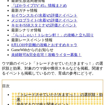
最新生放送関連情報
『ぱかライブTV' #5』情報まとめ
最新ガチャ情報
セイウンスカイ(水着)の評価とイベント
メジロブライト(水着)の評価とイベント
キセキ(SSRスタミナ)の評価とイベント
最新シナリオ情報
「らっしゃい！トレセン軒！」の攻略と立ち回り
最新レースイベント情報
8月LOH中距離の攻略とおすすめキャラ
GameWithからのお知らせ
未経験可&完全在宅！攻略ライター募集！
ウマ娘のイベント「トレードさせていただきますっ！」の選
択肢と効果、対象のウマ娘や獲得スキルなどを掲載。関連す
るイベントも掲載しているので、育成の参考にどうぞ。
目次
「トレードさせていただきますっ！」の選択肢・効
果
発生するウマ娘と関連イベント