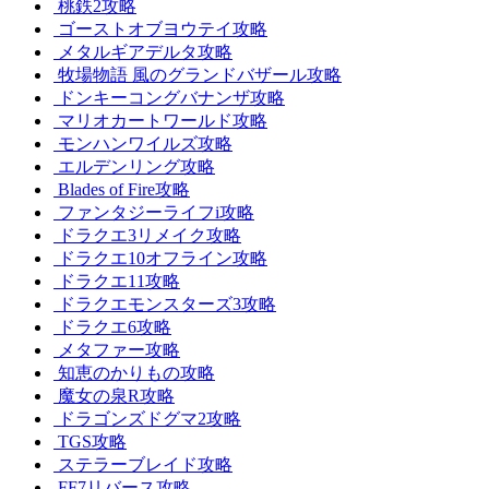
桃鉄2攻略
ゴーストオブヨウテイ攻略
メタルギアデルタ攻略
牧場物語 風のグランドバザール攻略
ドンキーコングバナンザ攻略
マリオカートワールド攻略
モンハンワイルズ攻略
エルデンリング攻略
Blades of Fire攻略
ファンタジーライフi攻略
ドラクエ3リメイク攻略
ドラクエ10オフライン攻略
ドラクエ11攻略
ドラクエモンスターズ3攻略
ドラクエ6攻略
メタファー攻略
知恵のかりもの攻略
魔女の泉R攻略
ドラゴンズドグマ2攻略
TGS攻略
ステラーブレイド攻略
FF7リバース攻略