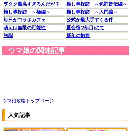
ヲタク最高すぎるんだが？
推し事探訪 ～免許皆伝編～
推し事探訪 ～極編～
推し事探訪 ～入門編～
毎日がコラボカフェ
公式が最大手すぐる件
萌えは無限の可能性
夏合宿(2年目)にて
初詣
新年の抱負
ウマ娘の関連記事
ウマ娘攻略トップページ
人気記事