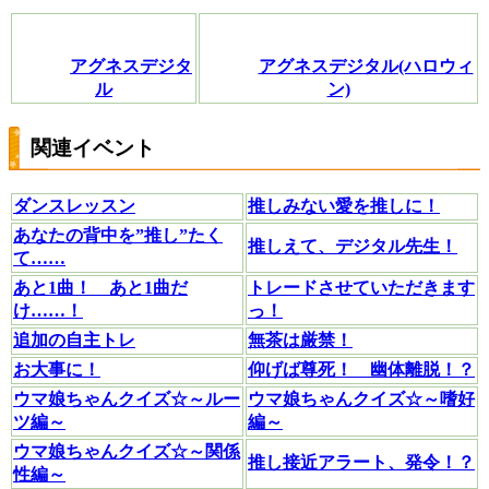
アグネスデジタ
アグネスデジタル(ハロウィ
ル
ン)
関連イベント
ダンスレッスン
推しみない愛を推しに！
あなたの背中を”推し”たく
推しえて、デジタル先生！
て……
あと1曲！ あと1曲だ
トレードさせていただきます
け……！
っ！
追加の自主トレ
無茶は厳禁！
お大事に！
仰げば尊死！ 幽体離脱！？
ウマ娘ちゃんクイズ☆～ルー
ウマ娘ちゃんクイズ☆～嗜好
ツ編～
編～
ウマ娘ちゃんクイズ☆～関係
推し接近アラート、発令！？
性編～