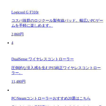
Logicool G F310r
コスパ抜群のロジクール製有線パッド。幅広いPCゲー
ムを手軽に楽しめます。
2,860円
4
DualSense ワイヤレスコントローラー
圧倒的な没入感を生むPS5純正ワイヤレスコントロー
ラー。
11,480円
PC/Steamコントローラーおすすめ20選はこちら