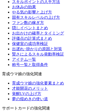
スキルポイントの入手方法
お休みの効果
やる気の影響と上げ方
固有スキルレベルの上げ方
ファン数の稼ぎ方
隠しイベントまとめ
お出かけの確率とタイミング
評価点の計算式まとめ
保健室の成功率検証
出遅れ･掛かりの原因と対策
賢さによるスキル発動率検証
アイテム一覧
称号一覧と取得条件
育成ウマ娘の強化関連
育成ウマ娘の強化要素まとめ
才能開花のメリット
覚醒LVの上げ方
夢の煌めきの使い道
サポートカードの強化関連