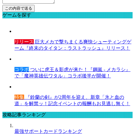
ゲームを探す
リリース
巨大メカで撃ちまくる爽快シューティングゲ
ーム『終末のタイタン：ラストラッシュ』リリース！
コラボ
ついに虎王＆影虎が来た！『鋼嵐 - メカラシ』
で「魔神英雄伝ワタル」コラボ後半が開催！
特集
『鈴蘭の剣』が2周年を迎え、新章「氷と血の
道」を解禁ッ！記念イベントの報酬もお見逃し無く！
攻略記事ランキング
最強サポートカードランキング