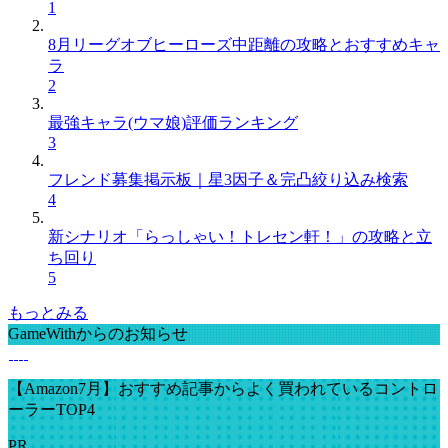
1
8月リーグオブヒーローズ中距離の攻略とおすすめキャ
ラ
2
最強キャラ(ウマ娘)評価ランキング
3
フレンド募集掲示板｜星3因子＆完凸絞り込み検索
4
新シナリオ「らっしゃい！トレセン軒！」の攻略と立
ち回り
5
もっとみる
GameWithからのお知らせ
【Amazon7月】おすすめ記事からよく買われているコントロ
ーラーTOP4
PR