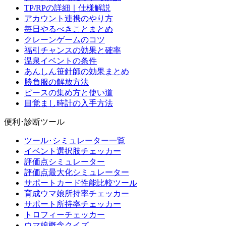
TP/RPの詳細｜仕様解説
アカウント連携のやり方
毎日やるべきことまとめ
クレーンゲームのコツ
福引チャンスの効果と確率
温泉イベントの条件
あんしん笹針師の効果まとめ
勝負服の解放方法
ピースの集め方と使い道
目覚まし時計の入手方法
便利･診断ツール
ツール･シミュレーター一覧
イベント選択肢チェッカー
評価点シミュレーター
評価点最大化シミュレーター
サポートカード性能比較ツール
育成ウマ娘所持率チェッカー
サポート所持率チェッカー
トロフィーチェッカー
ウマ娘概念クイズ