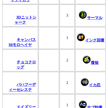
3
3Dニットシ
サーマル
ャーク
1
キャンバス
インク回復
Hiモロヘイヤ
2
チョコクロ
復短
ッグ
2
バハフーデ
イカ忍
ィーセレステ
1
エイズリー
サブ効率