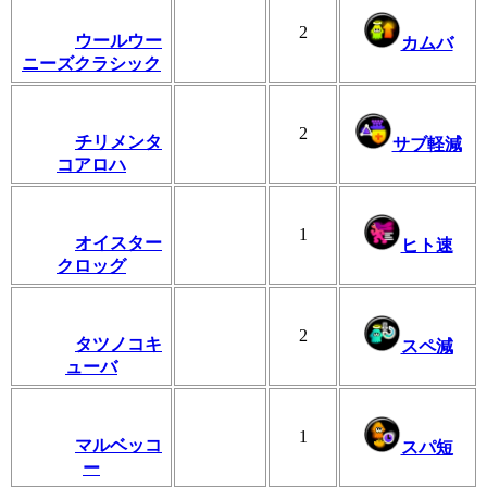
2
ウールウー
カムバ
ニーズクラシック
2
チリメンタ
サブ軽減
コアロハ
1
オイスター
ヒト速
クロッグ
2
タツノコキ
スペ減
ューバ
1
マルベッコ
スパ短
ー