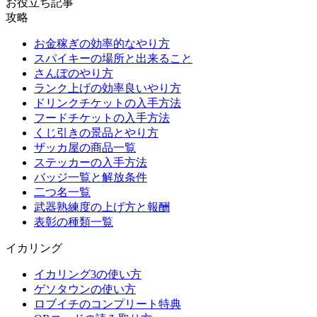
お役立ち記事
攻略
お金稼ぎの効率的なやり方
スパイキーの場所と出来ること
さんぽのやり方
ランク上げの効率良いやり方
ドリンクチケットの入手方法
フードチケットの入手方法
くじ引きの景品とやり方
ザッカ屋の商品一覧
ステッカーの入手方法
バッジ一覧と解放条件
二つ名一覧
武器熟練度の上げ方と報酬
表彰の種類一覧
イカリング
イカリング3の使い方
ゲソタウンの使い方
ロブイチのコンプリート特典