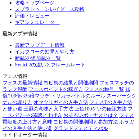
攻略トップページ
スプラトゥーンレイダース攻略
評価・レビュー
ギアシミュレーター
最新アプデ情報
最新アップデート情報
イカフローの効果とやり方
新武器/追加武器一覧
Switch2の違いとフレームレート
フェス情報
フェスの最新情報
ヨビ祭の結果と開催期間
フェスマッチの
ランク報酬
フェスポイントの稼ぎ方
フェスの称号一覧
10
倍/100倍/333倍マッチ
トリカラバトルのルール
スーパーシグ
ナルの取り方
オマツリガイの入手方法
フェスTの入手方法
と使い道
王冠の意味と入手方法
上位100ケツの確認方法
フ
ェスパワーの確認と上げ方
おそろいボーナスとは？
フェス
貢献度の上げ方と意味
ヨビ祭の開催期間と参加方法
ホラガ
イの入手方法と使い道
グランドフェスティバル
サイドオーダー情報