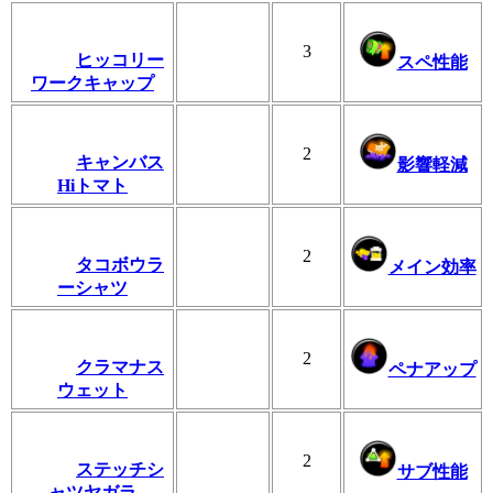
3
ヒッコリー
スペ性能
ワークキャップ
2
キャンバス
影響軽減
Hiトマト
2
タコボウラ
メイン効率
ーシャツ
2
クラマナス
ペナアップ
ウェット
2
ステッチシ
サブ性能
ャツヤガラ