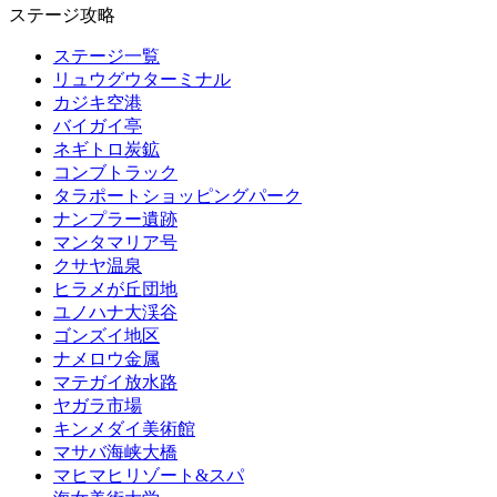
ステージ攻略
ステージ一覧
リュウグウターミナル
カジキ空港
バイガイ亭
ネギトロ炭鉱
コンブトラック
タラポートショッピングパーク
ナンプラー遺跡
マンタマリア号
クサヤ温泉
ヒラメが丘団地
ユノハナ大渓谷
ゴンズイ地区
ナメロウ金属
マテガイ放水路
ヤガラ市場
キンメダイ美術館
マサバ海峡大橋
マヒマヒリゾート&スパ