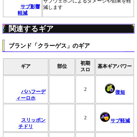
サブウェポンによるダメージや効果を軽
サブ影響
減します
軽減
関連するギア
ブランド「クラーゲス」のギア
初期
ギア
部位
基本ギアパワー
スロ
2
バハフーデ
復短
ィーロホ
2
スリッポン
サブ軽減
チドリ