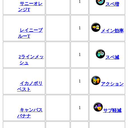
1
サニーオレ
スペ増
ンジT
1
レイニーブ
メイン効率
ルーT
1
2ラインメッ
スペ減
シュ
1
イカノボリ
アクション
ベスト
1
キャンバス
サブ軽減
バナナ