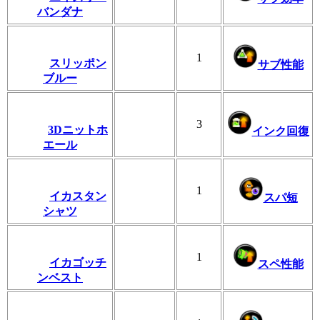
バンダナ
1
スリッポン
サブ性能
ブルー
3
3Dニットホ
インク回復
エール
1
イカスタン
スパ短
シャツ
1
イカゴッチ
スペ性能
ンベスト