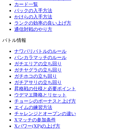
カード一覧
パックの入手方法
かけらの入手方法
ランクの効率の良い上げ方
通信対戦のやり方
バトル情報
ナワバリバトルのルール
バンカラマッチのルール
ガチエリアの立ち回り
ガチヤグラの立ち回り
ガチホコの立ち回り
ガチアサリの立ち回り
昇格戦の仕様と必要ポイント
ウデマエ降格とリセット
チョーシのボーナスと上げ方
エイムの練習方法
チャレンジとオープンの違い
Xマッチの参加条件
Xパワー(XP)の上げ方