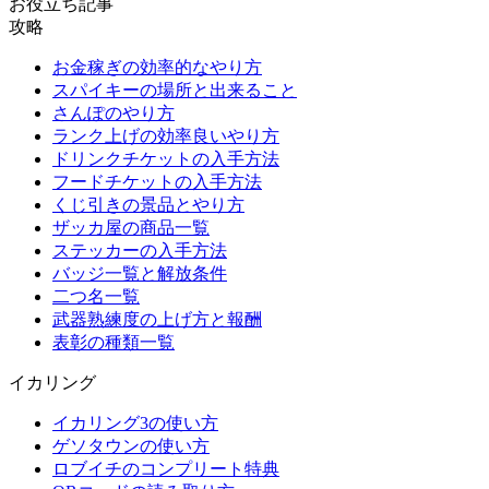
お役立ち記事
攻略
お金稼ぎの効率的なやり方
スパイキーの場所と出来ること
さんぽのやり方
ランク上げの効率良いやり方
ドリンクチケットの入手方法
フードチケットの入手方法
くじ引きの景品とやり方
ザッカ屋の商品一覧
ステッカーの入手方法
バッジ一覧と解放条件
二つ名一覧
武器熟練度の上げ方と報酬
表彰の種類一覧
イカリング
イカリング3の使い方
ゲソタウンの使い方
ロブイチのコンプリート特典