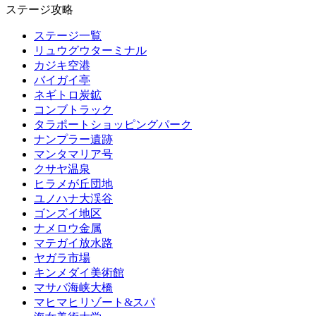
ステージ攻略
ステージ一覧
リュウグウターミナル
カジキ空港
バイガイ亭
ネギトロ炭鉱
コンブトラック
タラポートショッピングパーク
ナンプラー遺跡
マンタマリア号
クサヤ温泉
ヒラメが丘団地
ユノハナ大渓谷
ゴンズイ地区
ナメロウ金属
マテガイ放水路
ヤガラ市場
キンメダイ美術館
マサバ海峡大橋
マヒマヒリゾート&スパ