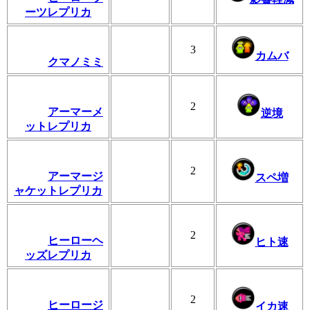
ーツレプリカ
3
カムバ
クマノミミ
2
アーマーメ
逆境
ットレプリカ
2
アーマージ
スペ増
ャケットレプリカ
2
ヒーローヘ
ヒト速
ッズレプリカ
2
ヒーロージ
イカ速