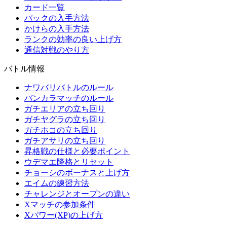
カード一覧
パックの入手方法
かけらの入手方法
ランクの効率の良い上げ方
通信対戦のやり方
バトル情報
ナワバリバトルのルール
バンカラマッチのルール
ガチエリアの立ち回り
ガチヤグラの立ち回り
ガチホコの立ち回り
ガチアサリの立ち回り
昇格戦の仕様と必要ポイント
ウデマエ降格とリセット
チョーシのボーナスと上げ方
エイムの練習方法
チャレンジとオープンの違い
Xマッチの参加条件
Xパワー(XP)の上げ方