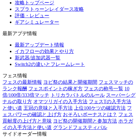
攻略トップページ
スプラトゥーンレイダース攻略
評価・レビュー
ギアシミュレーター
最新アプデ情報
最新アップデート情報
イカフローの効果とやり方
新武器/追加武器一覧
Switch2の違いとフレームレート
フェス情報
フェスの最新情報
ヨビ祭の結果と開催期間
フェスマッチの
ランク報酬
フェスポイントの稼ぎ方
フェスの称号一覧
10
倍/100倍/333倍マッチ
トリカラバトルのルール
スーパーシグ
ナルの取り方
オマツリガイの入手方法
フェスTの入手方法
と使い道
王冠の意味と入手方法
上位100ケツの確認方法
フ
ェスパワーの確認と上げ方
おそろいボーナスとは？
フェス
貢献度の上げ方と意味
ヨビ祭の開催期間と参加方法
ホラガ
イの入手方法と使い道
グランドフェスティバル
サイドオーダー情報