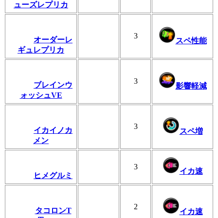
ューズレプリカ
3
オーダーレ
スペ性能
ギュレプリカ
3
ブレインウ
影響軽減
ォッシュVE
3
イカイノカ
スペ増
メン
3
イカ速
ヒメグルミ
2
タコロンT
イカ速