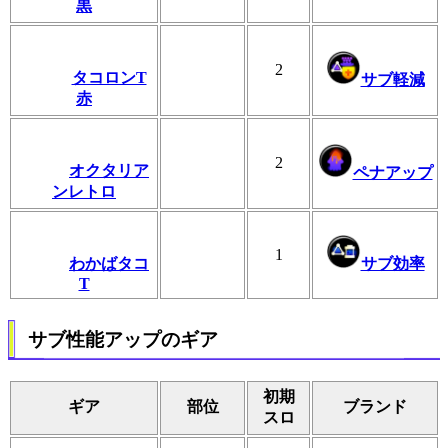
黒
2
タコロンT
サブ軽減
赤
2
オクタリア
ペナアップ
ンレトロ
1
わかばタコ
サブ効率
T
サブ性能アップのギア
初期
ギア
部位
ブランド
スロ