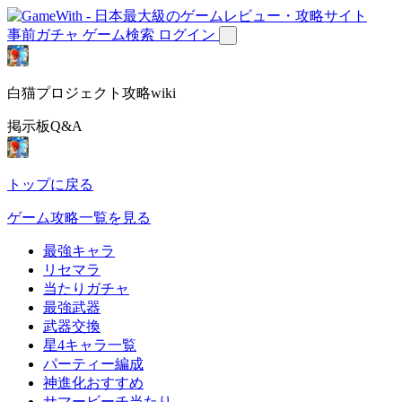
事前ガチャ
ゲーム検索
ログイン
白猫プロジェクト攻略wiki
掲示板Q&A
トップに戻る
ゲーム攻略一覧を見る
最強キャラ
リセマラ
当たりガチャ
最強武器
武器交換
星4キャラ一覧
パーティー編成
神進化おすすめ
サマービーチ当たり