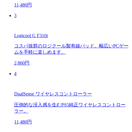
11,480円
3
Logicool G F310r
コスパ抜群のロジクール製有線パッド。幅広いPCゲー
ムを手軽に楽しめます。
2,860円
4
DualSense ワイヤレスコントローラー
圧倒的な没入感を生むPS5純正ワイヤレスコントロー
ラー。
11,480円