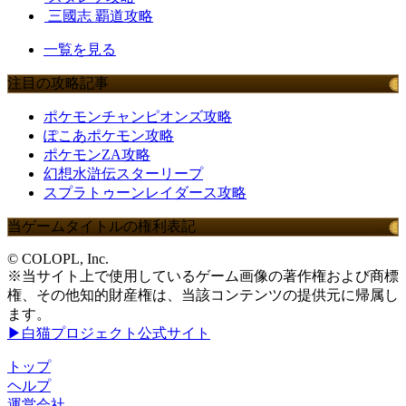
三國志 覇道攻略
一覧を見る
注目の攻略記事
ポケモンチャンピオンズ攻略
ぽこあポケモン攻略
ポケモンZA攻略
幻想水滸伝スターリープ
スプラトゥーンレイダース攻略
当ゲームタイトルの権利表記
© COLOPL, Inc.
※当サイト上で使用しているゲーム画像の著作権および商標
権、その他知的財産権は、当該コンテンツの提供元に帰属し
ます。
▶白猫プロジェクト公式サイト
トップ
ヘルプ
運営会社