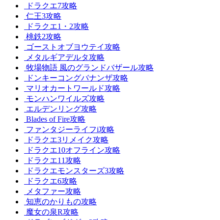
ドラクエ7攻略
仁王3攻略
ドラクエ1・2攻略
桃鉄2攻略
ゴーストオブヨウテイ攻略
メタルギアデルタ攻略
牧場物語 風のグランドバザール攻略
ドンキーコングバナンザ攻略
マリオカートワールド攻略
モンハンワイルズ攻略
エルデンリング攻略
Blades of Fire攻略
ファンタジーライフi攻略
ドラクエ3リメイク攻略
ドラクエ10オフライン攻略
ドラクエ11攻略
ドラクエモンスターズ3攻略
ドラクエ6攻略
メタファー攻略
知恵のかりもの攻略
魔女の泉R攻略