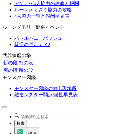
アゲアゲ4人協力の攻略と報酬
ルーンざくざく協力の攻略
4人協力一覧と報酬早見表
ルーンメモリー開催イベント
バトルバニーバッシュ
叛逆のギルティ2
武器練磨の塔
斬の段
打の段
突の段
魔の段
モンスター図鑑
モンスター図鑑の敵出現場所
敵モンスター弱点/耐性早見表
検索
ご意見