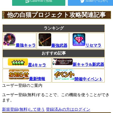
GameWithで投稿
Twitterでつぶやく
他の白猫プロジェクト攻略関連記事
ランキング
リセマラ
最強キャラ
最強武器
おすすめ記事
新キャラ&新武器
星4キャラ
最新情報
開催中イベント
ユーザー登録のご案内
ユーザー登録(無料)することで、この機能を使うことができ
ます。
新規登録(無料)して使う
登録済みの方はログイン