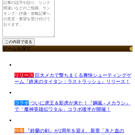
ゲームを探す
リリース
巨大メカで撃ちまくる爽快シューティングゲ
ーム『終末のタイタン：ラストラッシュ』リリース！
コラボ
ついに虎王＆影虎が来た！『鋼嵐 - メカラシ』
で「魔神英雄伝ワタル」コラボ後半が開催！
特集
『鈴蘭の剣』が2周年を迎え、新章「氷と血の