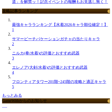
道」を解禁ッ！記念イベントの報酬もお見逃し無く！
攻略記事ランキング
最強キャラランキング【水着2026キャラ順位確定！】
1
サマービーチバケーションガチャの当たりキャラ
2
ニルカ(拳/水着)の評価とおすすめ武器
3
エレノア(大剣/水着)の評価とおすすめ武器
4
フロンティアタワー201階~245階の攻略と適正キャラ
5
もっとみる
GameWithからのお知らせ