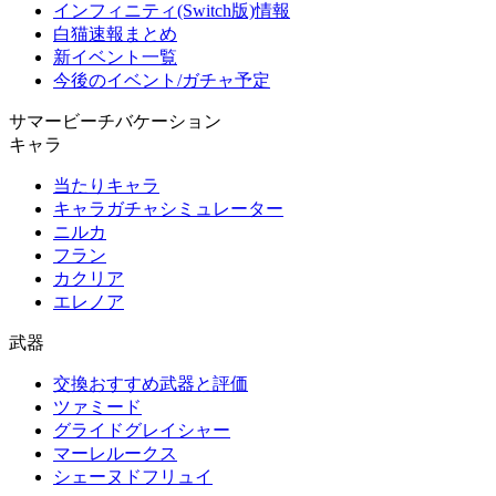
インフィニティ(Switch版)情報
白猫速報まとめ
新イベント一覧
今後のイベント/ガチャ予定
サマービーチバケーション
キャラ
当たりキャラ
キャラガチャシミュレーター
ニルカ
フラン
カクリア
エレノア
武器
交換おすすめ武器と評価
ツァミード
グライドグレイシャー
マーレルークス
シェーヌドフリュイ