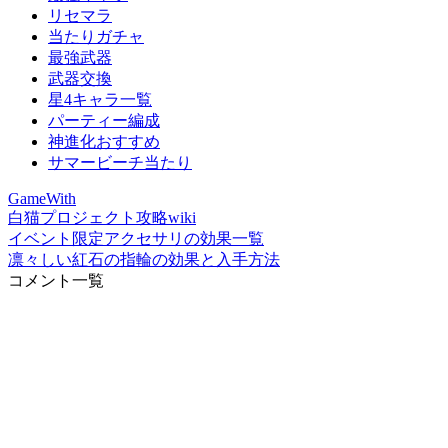
リセマラ
当たりガチャ
最強武器
武器交換
星4キャラ一覧
パーティー編成
神進化おすすめ
サマービーチ当たり
GameWith
白猫プロジェクト攻略wiki
イベント限定アクセサリの効果一覧
凛々しい紅石の指輪の効果と入手方法
コメント一覧