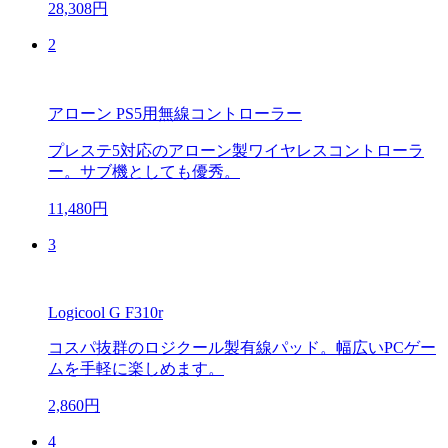
28,308円
2
アローン PS5用無線コントローラー
プレステ5対応のアローン製ワイヤレスコントローラ
ー。サブ機としても優秀。
11,480円
3
Logicool G F310r
コスパ抜群のロジクール製有線パッド。幅広いPCゲー
ムを手軽に楽しめます。
2,860円
4