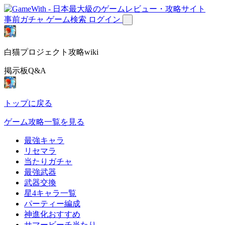
事前ガチャ
ゲーム検索
ログイン
白猫プロジェクト攻略wiki
掲示板Q&A
トップに戻る
ゲーム攻略一覧を見る
最強キャラ
リセマラ
当たりガチャ
最強武器
武器交換
星4キャラ一覧
パーティー編成
神進化おすすめ
サマービーチ当たり