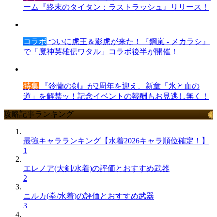
ーム『終末のタイタン：ラストラッシュ』リリース！
コラボ
ついに虎王＆影虎が来た！『鋼嵐 - メカラシ』
で「魔神英雄伝ワタル」コラボ後半が開催！
特集
『鈴蘭の剣』が2周年を迎え、新章「氷と血の
道」を解禁ッ！記念イベントの報酬もお見逃し無く！
攻略記事ランキング
最強キャラランキング【水着2026キャラ順位確定！】
1
エレノア(大剣/水着)の評価とおすすめ武器
2
ニルカ(拳/水着)の評価とおすすめ武器
3