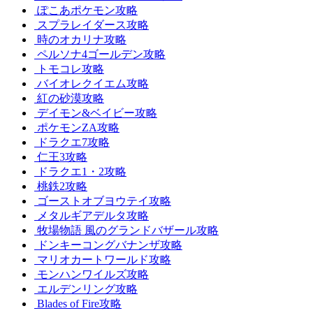
ぽこあポケモン攻略
スプラレイダース攻略
時のオカリナ攻略
ペルソナ4ゴールデン攻略
トモコレ攻略
バイオレクイエム攻略
紅の砂漠攻略
デイモン&ベイビー攻略
ポケモンZA攻略
ドラクエ7攻略
仁王3攻略
ドラクエ1・2攻略
桃鉄2攻略
ゴーストオブヨウテイ攻略
メタルギアデルタ攻略
牧場物語 風のグランドバザール攻略
ドンキーコングバナンザ攻略
マリオカートワールド攻略
モンハンワイルズ攻略
エルデンリング攻略
Blades of Fire攻略