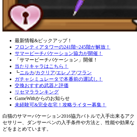
最新情報&ピックアップ！
フロンティアタワーの241階~245階が解放！
サマービーチバケーション協力が開催！
「サマービーチバケーション」開催！
当たりキャラはこちら！
┗
ニルカ
/
カクリア
/
エレノア
/
フラン
ガチャシミュレータで本番前の運試し！
交換おすすめ武器と評価
リセマラランキング
GameWithからのお知らせ
未経験可&完全在宅！攻略ライター募集！
白猫のサマーバケーション2016協力バトルで入手出来るアク
セサリー、ダンサーペンの入手条件や方法と、性能や効果な
どをまとめています。