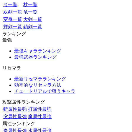
弓一覧
杖一覧
双剣一覧
竜一覧
変身一覧
大剣一覧
輝剣一覧
鎖剣一覧
ランキング
最強
最強キャラランキング
最強武器ランキング
リセマラ
最新リセマラランキング
効率的なリセマラ方法
チュートリアルで狙うキャラ
攻撃属性ランキング
斬属性最強
打属性最強
突属性最強
魔属性最強
属性ランキング
炎属性最強
水属性最強