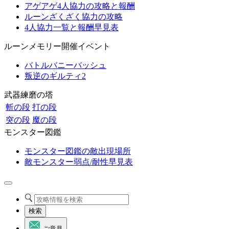
アゲアゲ4人協力の攻略と報酬
ルーンざくざく協力の攻略
4人協力一覧と報酬早見表
ルーンメモリー開催イベント
バトルバニーバッシュ
叛逆のギルティ2
武器練磨の塔
斬の段
打の段
突の段
魔の段
モンスター図鑑
モンスター図鑑の敵出現場所
敵モンスター弱点/耐性早見表
検索
ご意見