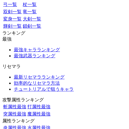
弓一覧
杖一覧
双剣一覧
竜一覧
変身一覧
大剣一覧
輝剣一覧
鎖剣一覧
ランキング
最強
最強キャラランキング
最強武器ランキング
リセマラ
最新リセマラランキング
効率的なリセマラ方法
チュートリアルで狙うキャラ
攻撃属性ランキング
斬属性最強
打属性最強
突属性最強
魔属性最強
属性ランキング
炎属性最強
水属性最強