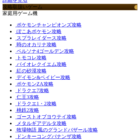
詳細を見る
攻略取扱いゲーム
家庭用ゲーム機
ポケモンチャンピオンズ攻略
ぽこあポケモン攻略
スプラレイダース攻略
時のオカリナ攻略
ペルソナ4ゴールデン攻略
トモコレ攻略
バイオレクイエム攻略
紅の砂漠攻略
デイモン&ベイビー攻略
ポケモンZA攻略
ドラクエ7攻略
仁王3攻略
ドラクエ1・2攻略
桃鉄2攻略
ゴーストオブヨウテイ攻略
メタルギアデルタ攻略
牧場物語 風のグランドバザール攻略
ドンキーコングバナンザ攻略