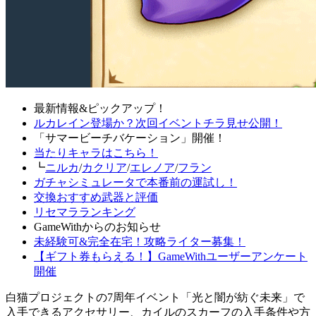
最新情報&ピックアップ！
ルカレイン登場か？次回イベントチラ見せ公開！
「サマービーチバケーション」開催！
当たりキャラはこちら！
┗
ニルカ
/
カクリア
/
エレノア
/
フラン
ガチャシミュレータで本番前の運試し！
交換おすすめ武器と評価
リセマラランキング
GameWithからのお知らせ
未経験可&完全在宅！攻略ライター募集！
【ギフト券もらえる！】GameWithユーザーアンケート
開催
白猫プロジェクトの7周年イベント「光と闇が紡ぐ未来」で
入手できるアクセサリー、カイルのスカーフの入手条件や方