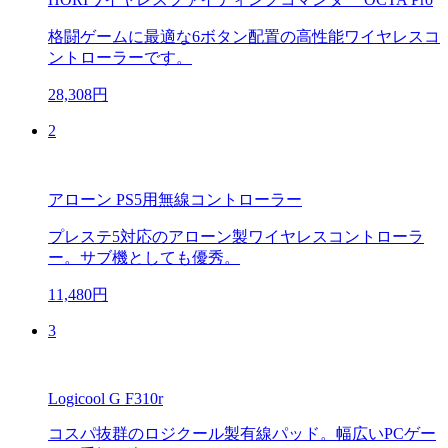
格闘ゲームに最適な6ボタン配置の高性能ワイヤレスコ
ントローラーです。
28,308円
2
アローン PS5用無線コントローラー
プレステ5対応のアローン製ワイヤレスコントローラ
ー。サブ機としても優秀。
11,480円
3
Logicool G F310r
コスパ抜群のロジクール製有線パッド。幅広いPCゲー