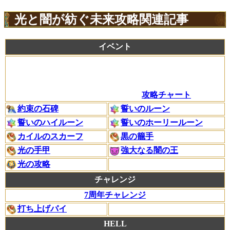
光と闇が紡ぐ未来攻略関連記事
イベント
攻略チャート
約束の石碑
誓いのルーン
誓いのハイルーン
誓いのホーリールーン
カイルのスカーフ
黒の籠手
光の手甲
強大なる闇の王
光の攻略
チャレンジ
7周年チャレンジ
打ち上げパイ
HELL