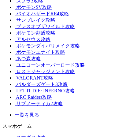
スプラ3攻略
ポケモンSV攻略
バイオハザードRE4攻略
サンブレイク攻略
ブレスオブザワイルド攻略
ポケモン剣盾攻略
アルセウス攻略
ポケモンダイパリメイク攻略
ポケモンユナイト攻略
あつ森攻略
ユニコーンオーバーロード攻略
ロストジャッジメント攻略
VALORANT攻略
バルダーズゲート3攻略
LET IT DIE: INFERNO攻略
ARC Raiders攻略
サブノーティカ2攻略
一覧を見る
スマホゲーム