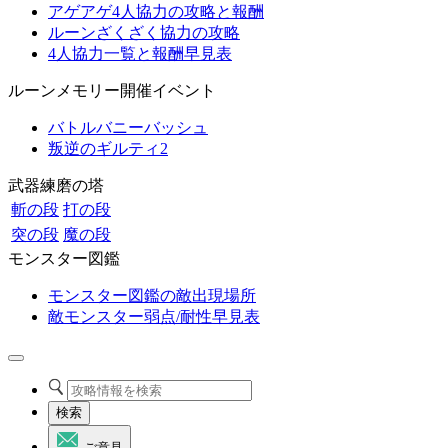
アゲアゲ4人協力の攻略と報酬
ルーンざくざく協力の攻略
4人協力一覧と報酬早見表
ルーンメモリー開催イベント
バトルバニーバッシュ
叛逆のギルティ2
武器練磨の塔
斬の段
打の段
突の段
魔の段
モンスター図鑑
モンスター図鑑の敵出現場所
敵モンスター弱点/耐性早見表
検索
ご意見