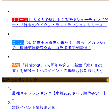
リリース
巨大メカで撃ちまくる爽快シューティングゲ
ーム『終末のタイタン：ラストラッシュ』リリース！
コラボ
ついに虎王＆影虎が来た！『鋼嵐 - メカラシ』
で「魔神英雄伝ワタル」コラボ後半が開催！
特集
『鈴蘭の剣』が2周年を迎え、新章「氷と血の
道」を解禁ッ！記念イベントの報酬もお見逃し無く！
攻略記事ランキング
最強キャラランキング【水着2026キャラ順位確定！】
1
次回イベント情報まとめ