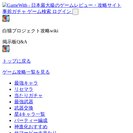
事前ガチャ
ゲーム検索
ログイン
白猫プロジェクト攻略wiki
掲示板Q&A
トップに戻る
ゲーム攻略一覧を見る
最強キャラ
リセマラ
当たりガチャ
最強武器
武器交換
星4キャラ一覧
パーティー編成
神進化おすすめ
サマービーチ当たり