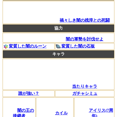
禍々しき闇の残滓との死闘
協力
闇の軍勢を討伐せよ
変質した闇のルーン
変質した闇の石板
キャラ
当たりキャラ
誰が強い？
ガチャシミュ
闇の王の
アイリス(7周
カイル
後継者
年)