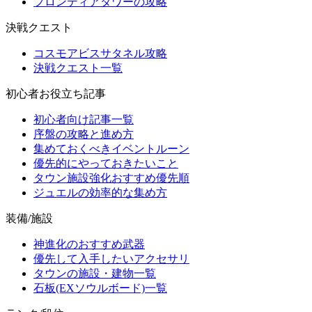
フロンティアタワーの攻略
決戦クエスト
コスモアビスサタネル攻略
決戦クエスト一覧
初心者お役立ち記事
初心者向け記事一覧
序盤の攻略と進め方
集めておくべきイベントルーン
優先的にやっておきたいこと
タウン施設強化おすすめ優先順
ジュエルの効率的な集め方
装備/施設
神進化のおすすめ武器
優先して入手したいアクセサリ
タウンの施設・建物一覧
石板(EXソウルボード)一覧