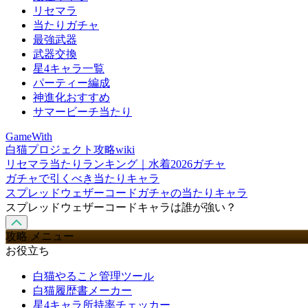
リセマラ
当たりガチャ
最強武器
武器交換
星4キャラ一覧
パーティー編成
神進化おすすめ
サマービーチ当たり
GameWith
白猫プロジェクト攻略wiki
リセマラ当たりランキング｜水着2026ガチャ
ガチャで引くべき当たりキャラ
スプレッドウェザーコードガチャの当たりキャラ
スプレッドウェザーコードキャラは誰が強い？
攻略 メニュー
お役立ち
白猫やること管理ツール
白猫履歴書メーカー
星4キャラ所持率チェッカー