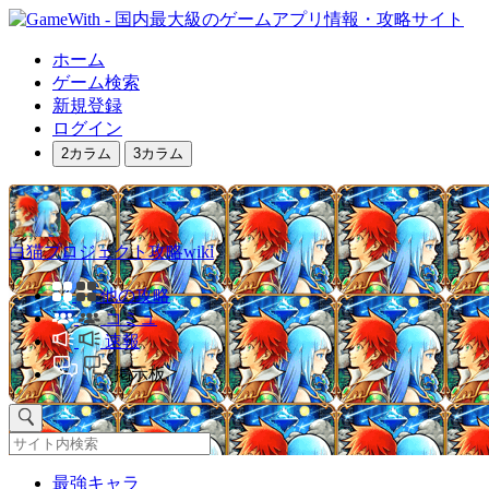
ホーム
ゲーム検索
新規登録
ログイン
2カラム
3カラム
白猫プロジェクト攻略wiki
他の攻略
コミュ
速報
掲示板
最強キャラ