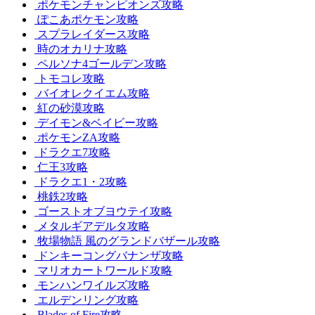
ポケモンチャンピオンズ攻略
ぽこあポケモン攻略
スプラレイダース攻略
時のオカリナ攻略
ペルソナ4ゴールデン攻略
トモコレ攻略
バイオレクイエム攻略
紅の砂漠攻略
デイモン&ベイビー攻略
ポケモンZA攻略
ドラクエ7攻略
仁王3攻略
ドラクエ1・2攻略
桃鉄2攻略
ゴーストオブヨウテイ攻略
メタルギアデルタ攻略
牧場物語 風のグランドバザール攻略
ドンキーコングバナンザ攻略
マリオカートワールド攻略
モンハンワイルズ攻略
エルデンリング攻略
Blades of Fire攻略