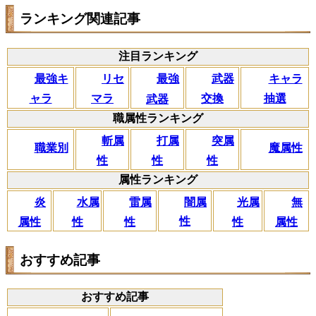
ランキング関連記事
注目ランキング
リセ
最強キ
武器
キャラ
最強
マラ
ャラ
交換
抽選
武器
職属性ランキング
斬属
打属
突属
職業別
魔属性
性
性
性
属性ランキング
闇属
炎
水属
雷属
光属
無
性
属性
性
性
性
属性
おすすめ記事
おすすめ記事