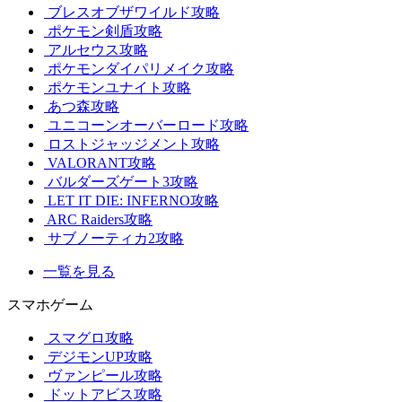
ブレスオブザワイルド攻略
ポケモン剣盾攻略
アルセウス攻略
ポケモンダイパリメイク攻略
ポケモンユナイト攻略
あつ森攻略
ユニコーンオーバーロード攻略
ロストジャッジメント攻略
VALORANT攻略
バルダーズゲート3攻略
LET IT DIE: INFERNO攻略
ARC Raiders攻略
サブノーティカ2攻略
一覧を見る
スマホゲーム
スマグロ攻略
デジモンUP攻略
ヴァンピール攻略
ドットアビス攻略