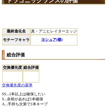
ドラゴニックランスの評価
最終進化名
真・アニヒレイターエッジ
ヨシュア(槍)
モチーフキャラ
総合評価
交換優先度
総合評価
交換優先度の基準
SS...1本以上は確保したい
S...余裕があれば1本確保
A...手持ち次第で1本キープ