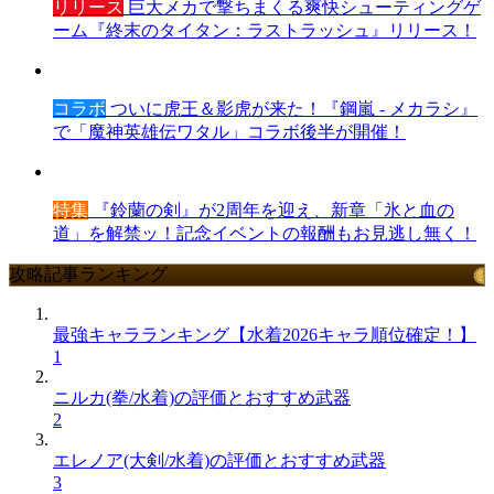
リリース
巨大メカで撃ちまくる爽快シューティングゲ
ーム『終末のタイタン：ラストラッシュ』リリース！
コラボ
ついに虎王＆影虎が来た！『鋼嵐 - メカラシ』
で「魔神英雄伝ワタル」コラボ後半が開催！
特集
『鈴蘭の剣』が2周年を迎え、新章「氷と血の
道」を解禁ッ！記念イベントの報酬もお見逃し無く！
攻略記事ランキング
最強キャラランキング【水着2026キャラ順位確定！】
1
ニルカ(拳/水着)の評価とおすすめ武器
2
エレノア(大剣/水着)の評価とおすすめ武器
3