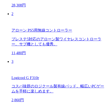
28,308円
2
アローン PS5用無線コントローラー
プレステ5対応のアローン製ワイヤレスコントローラ
ー。サブ機としても優秀。
11,480円
3
Logicool G F310r
コスパ抜群のロジクール製有線パッド。幅広いPCゲー
ムを手軽に楽しめます。
2,860円