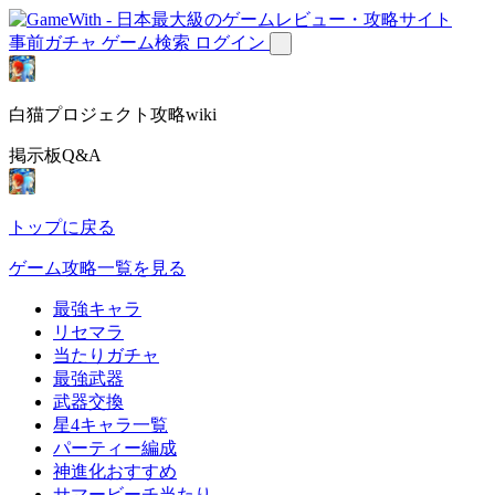
事前ガチャ
ゲーム検索
ログイン
白猫プロジェクト攻略wiki
掲示板Q&A
トップに戻る
ゲーム攻略一覧を見る
最強キャラ
リセマラ
当たりガチャ
最強武器
武器交換
星4キャラ一覧
パーティー編成
神進化おすすめ
サマービーチ当たり