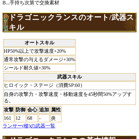
B...手持ち次第で交換素材
ドラゴニックランスのオート/武器ス
キル
オートスキル
HP50%以上で攻撃速度+20%
通常攻撃の与えるダメージ+30%
シールド耐久値+30%
武器スキル
ヒロイック・ステージ（消費SP:60）
自身の攻撃力・攻撃速度・移動速度を45秒間50%アップす
る。
攻撃
防御
会心
追加
属性
161
12
68
-
炎
ランサー(槍)の武器一覧