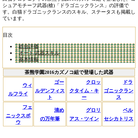
シュアモチーフ武器(槍)「ドラゴニックランス」の評価で
す。白猫ドラゴニックランスのスキル、ステータスも掲載し
ています。
目次
総合評価
オート/武器スキル
基本情報
茶熊学園2016カズノコ組で登場した武器
ゴー
クロッ
ドラ
ウィ
ルデンフィス
クタイム・キ
ゴニックラン
ルフライ
ト
ー
ス
フェ
清め
グロリ
ベル
ニックスボ
の万年筆
アス・ツイン
セシカトリス
ウ