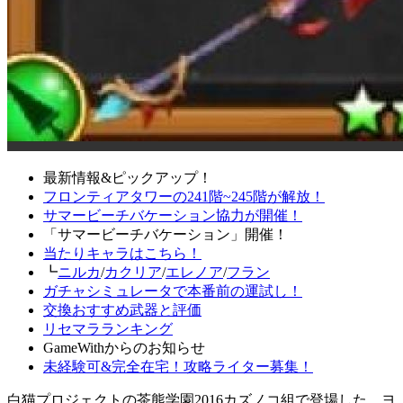
最新情報&ピックアップ！
フロンティアタワーの241階~245階が解放！
サマービーチバケーション協力が開催！
「サマービーチバケーション」開催！
当たりキャラはこちら！
┗
ニルカ
/
カクリア
/
エレノア
/
フラン
ガチャシミュレータで本番前の運試し！
交換おすすめ武器と評価
リセマラランキング
GameWithからのお知らせ
未経験可&完全在宅！攻略ライター募集！
白猫プロジェクトの茶熊学園2016カズノコ組で登場した、ヨ