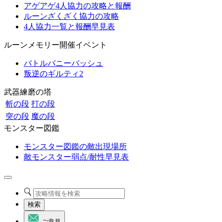
アゲアゲ4人協力の攻略と報酬
ルーンざくざく協力の攻略
4人協力一覧と報酬早見表
ルーンメモリー開催イベント
バトルバニーバッシュ
叛逆のギルティ2
武器練磨の塔
斬の段
打の段
突の段
魔の段
モンスター図鑑
モンスター図鑑の敵出現場所
敵モンスター弱点/耐性早見表
検索
ご意見