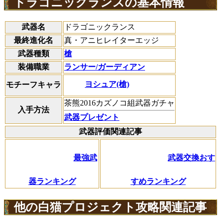
ドラゴニックランスの基本情報
武器名
ドラゴニックランス
最終進化名
真・アニヒレイターエッジ
武器種類
槍
装備職業
ランサー/ガーディアン
ヨシュア(槍)
モチーフキャラ
茶熊2016カズノコ組武器ガチャ
入手方法
武器プレゼント
武器評価関連記事
最強武
武器交換おす
器ランキング
すめランキング
他の白猫プロジェクト攻略関連記事