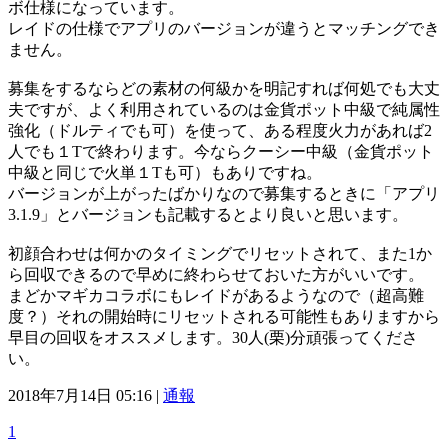
ボ仕様になっています。
レイドの仕様でアプリのバージョンが違うとマッチングでき
ません。
募集をするならどの素材の何級かを明記すれば何処でも大丈
夫ですが、よく利用されているのは金貨ポット中級で純属性
強化（ドルティでも可）を使って、ある程度火力があれば2
人でも１Tで終わります。今ならクーシー中級（金貨ポット
中級と同じで火単１Tも可）もありですね。
バージョンが上がったばかりなので募集するときに「アプリ
3.1.9」とバージョンも記載するとより良いと思います。
初顔合わせは何かのタイミングでリセットされて、また1か
ら回収できるので早めに終わらせておいた方がいいです。
まどかマギカコラボにもレイドがあるようなので（超高難
度？）それの開始時にリセットされる可能性もありますから
早目の回収をオススメします。30人(栗)分頑張ってくださ
い。
2018年7月14日 05:16 |
通報
1