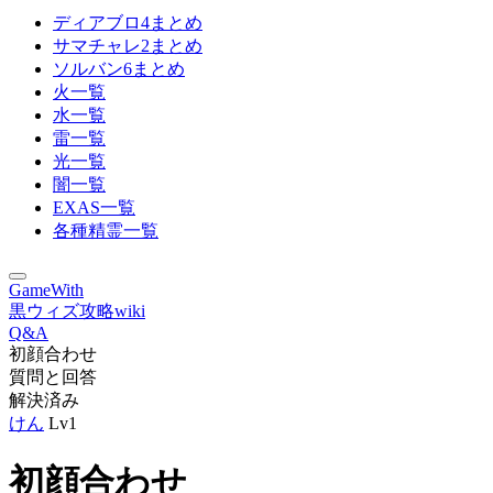
ディアブロ4まとめ
サマチャレ2まとめ
ソルバン6まとめ
火一覧
水一覧
雷一覧
光一覧
闇一覧
EXAS一覧
各種精霊一覧
GameWith
黒ウィズ攻略wiki
Q&A
初顔合わせ
質問と回答
解決済み
けん
Lv1
初顔合わせ