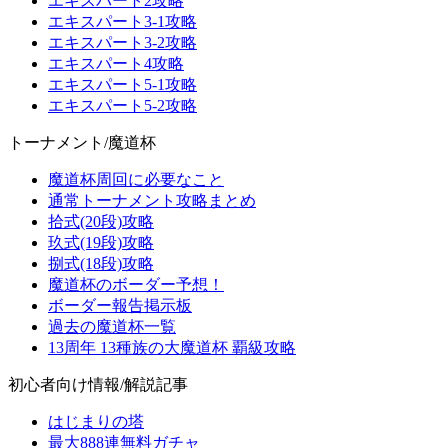
エキスパート2攻略
エキスパート3-1攻略
エキスパート3-2攻略
エキスパート4攻略
エキスパート5-1攻略
エキスパート5-2攻略
トーナメント/魔道杯
魔道杯周回に必要なこと
通常トーナメント攻略まとめ
拾式(20段)攻略
玖式(19段)攻略
捌式(18段)攻略
魔道杯のボーダー予想！
ボーダー報告掲示板
過去の魔道杯一覧
13周年 13種族の大魔道杯 覇級攻略
初心者向け情報/解説記事
はじまりの塔
最大888連無料ガチャ