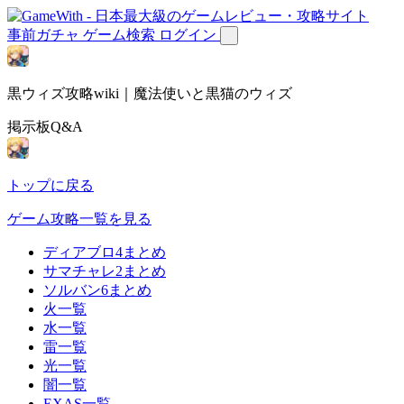
事前ガチャ
ゲーム検索
ログイン
黒ウィズ攻略wiki｜魔法使いと黒猫のウィズ
掲示板Q&A
トップに戻る
ゲーム攻略一覧を見る
ディアブロ4まとめ
サマチャレ2まとめ
ソルバン6まとめ
火一覧
水一覧
雷一覧
光一覧
闇一覧
EXAS一覧