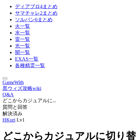
ディアブロ4まとめ
サマチャレ2まとめ
ソルバン6まとめ
火一覧
水一覧
雷一覧
光一覧
闇一覧
EXAS一覧
各種精霊一覧
GameWith
黒ウィズ攻略wiki
Q&A
どこからカジュアルに...
質問と回答
解決済み
HKuri
Lv1
どこからカジュアルに切り替