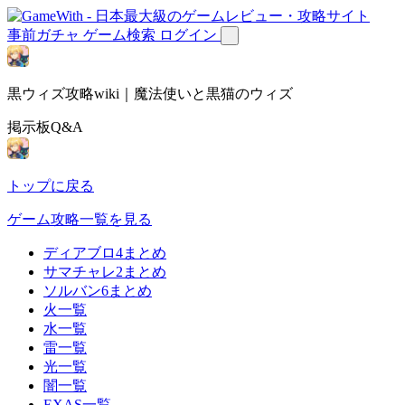
事前ガチャ
ゲーム検索
ログイン
黒ウィズ攻略wiki｜魔法使いと黒猫のウィズ
掲示板Q&A
トップに戻る
ゲーム攻略一覧を見る
ディアブロ4まとめ
サマチャレ2まとめ
ソルバン6まとめ
火一覧
水一覧
雷一覧
光一覧
闇一覧
EXAS一覧