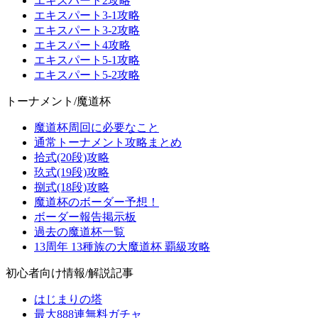
エキスパート2攻略
エキスパート3-1攻略
エキスパート3-2攻略
エキスパート4攻略
エキスパート5-1攻略
エキスパート5-2攻略
トーナメント/魔道杯
魔道杯周回に必要なこと
通常トーナメント攻略まとめ
拾式(20段)攻略
玖式(19段)攻略
捌式(18段)攻略
魔道杯のボーダー予想！
ボーダー報告掲示板
過去の魔道杯一覧
13周年 13種族の大魔道杯 覇級攻略
初心者向け情報/解説記事
はじまりの塔
最大888連無料ガチャ