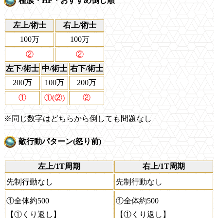
種族・HP・おすすめ倒し順
左上/術士
右上/術士
100万
100万
②
②
左下/術士
中/術士
右下/術士
200万
100万
200万
①
①(②)
②
※同じ数字はどちらから倒しても問題なし
敵行動パターン(怒り前)
左上/1T周期
右上/1T周期
先制行動なし
先制行動なし
①全体約500
①全体約500
【①くり返し】
【①くり返し】