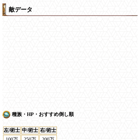
敵データ
種族・HP・おすすめ倒し順
左/術士
中/術士
右/術士
100万
250万
200万