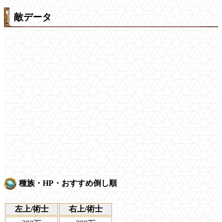
敵データ
種族・HP・おすすめ倒し順
左上/術士
右上/術士