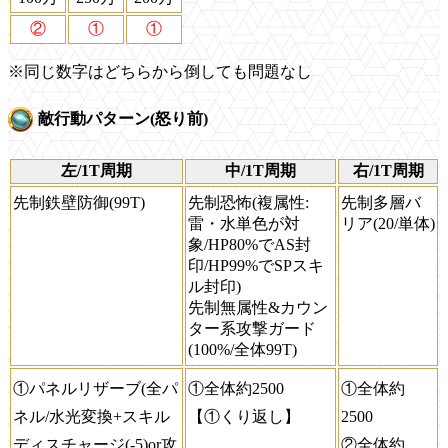
②
①
①
※同じ数字はどちらから倒しても問題なし
敵行動パターン(怒り前)
左/1T周期
中/1T周期
右/1T周期
先制鉄壁防御(99T)
先制恐怖(複属性:
先制多層バ
雷・水単色が対
リア(20/単体)
象/HP80%でAS封
印/HP99%でSPスキ
ル封印)
先制無属性&カウン
ター系攻撃ガード
(100%/全体99T)
①パネルリザーブ(全パ
①全体約2500
①全体約
ネル/水光変換+スキル
【①くり返し】
2500
ディスチャージ(-5)or攻
②全体約