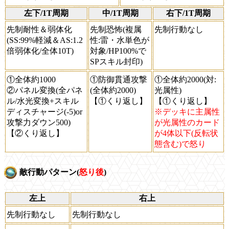
左下/1T周期
中/1T周期
右下/1T周期
先制耐性＆弱体化
先制恐怖(複属
先制行動なし
(SS:99%軽減＆AS:1.2
性:雷・水単色が
倍弱体化/全体10T)
対象/HP100%で
SPスキル封印)
①全体約1000
①防御貫通攻撃
①全体約2000(対:
②パネル変換(全パネ
(全体約2000)
光属性)
ル/水光変換+スキル
【①くり返し】
【①くり返し】
ディスチャージ(-5)or
※デッキに主属性
攻撃力ダウン500)
が光属性のカード
【②くり返し】
が4体以下(反転状
態含む)で怒り
敵行動パターン(
怒り後
)
左上
右上
先制行動なし
先制行動なし