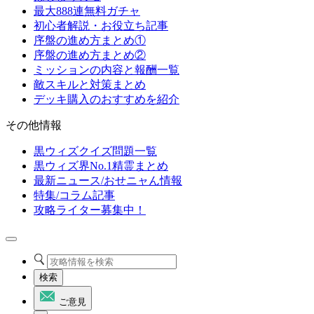
最大888連無料ガチャ
初心者解説・お役立ち記事
序盤の進め方まとめ①
序盤の進め方まとめ②
ミッションの内容と報酬一覧
敵スキルと対策まとめ
デッキ購入のおすすめを紹介
その他情報
黒ウィズクイズ問題一覧
黒ウィズ界No.1精霊まとめ
最新ニュース/おせニャん情報
特集/コラム記事
攻略ライター募集中！
検索
ご意見