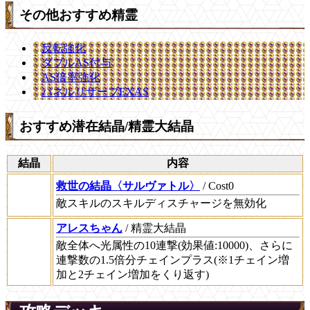
その他おすすめ精霊
反転強化
ダブルAS付与
AS倍率強化
パネルリザーブEXAS
おすすめ潜在結晶/精霊大結晶
結晶
内容
救世の結晶〈サルヴァトル〉
/ Cost0
敵スキルのスキルディスチャージを無効化
アレスちゃん
/ 精霊大結晶
敵全体へ光属性の10連撃(効果値:10000)、さらに
連撃数の1.5倍分チェインプラス(※1チェイン増
加と2チェイン増加をくり返す)