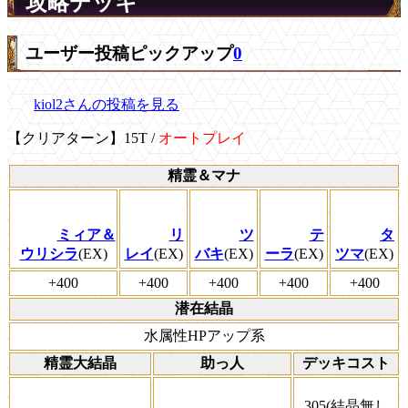
攻略デッキ
ユーザー投稿ピックアップ
0
kiol2さんの投稿を見る
【クリアターン】15T /
オートプレイ
精霊＆マナ
ミィア＆
リ
ツ
テ
タ
ウリシラ
(EX)
レイ
(EX)
バキ
(EX)
ーラ
(EX)
ツマ
(EX)
+400
+400
+400
+400
+400
潜在結晶
水属性HPアップ系
精霊大結晶
助っ人
デッキコスト
305(結晶無し