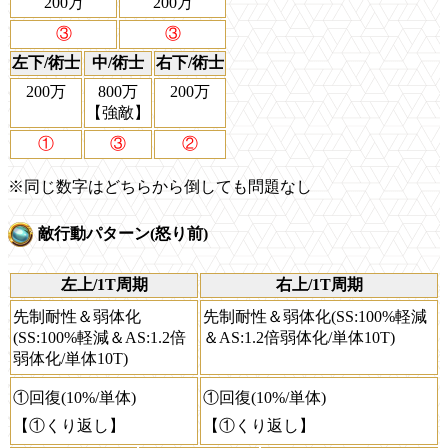
200万
200万
③
③
左下/術士
中/術士
右下/術士
200万
800万
200万
【強敵】
①
③
②
※同じ数字はどちらから倒しても問題なし
敵行動パターン(怒り前)
左上/1T周期
右上/1T周期
先制耐性＆弱体化
先制耐性＆弱体化(SS:100%軽減
(SS:100%軽減＆AS:1.2倍
＆AS:1.2倍弱体化/単体10T)
弱体化/単体10T)
①回復(10%/単体)
①回復(10%/単体)
【①くり返し】
【①くり返し】