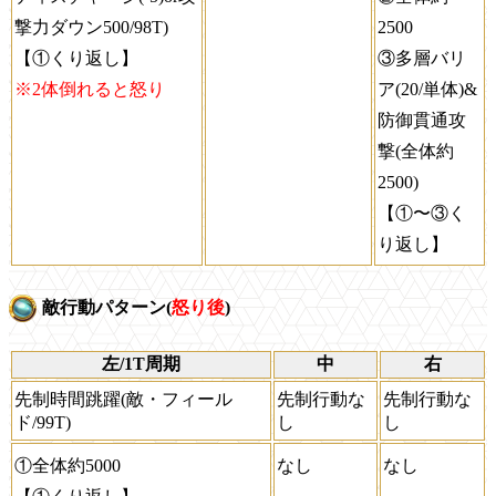
撃力ダウン500/98T)
2500
【①くり返し】
③多層バリ
※2体倒れると怒り
ア(20/単体)&
防御貫通攻
撃(全体約
2500)
【①〜③く
り返し】
敵行動パターン(
怒り後
)
左/1T周期
中
右
先制時間跳躍(敵・フィール
先制行動な
先制行動な
ド/99T)
し
し
①全体約5000
なし
なし