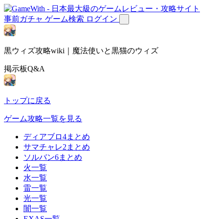
事前ガチャ
ゲーム検索
ログイン
黒ウィズ攻略wiki｜魔法使いと黒猫のウィズ
掲示板Q&A
トップに戻る
ゲーム攻略一覧を見る
ディアブロ4まとめ
サマチャレ2まとめ
ソルバン6まとめ
火一覧
水一覧
雷一覧
光一覧
闇一覧
EXAS一覧