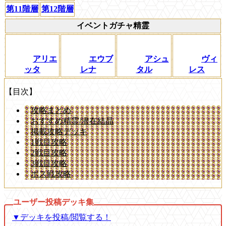
第11階層
第12階層
イベントガチャ精霊
アリエ
エウブ
アシュ
ヴィ
ッタ
レナ
タル
レス
【目次】
攻略まとめ
おすすめ精霊/潜在結晶
掲載攻略デッキ
1戦目攻略
2戦目攻略
3戦目攻略
ボス戦攻略
▼デッキを投稿/閲覧する！