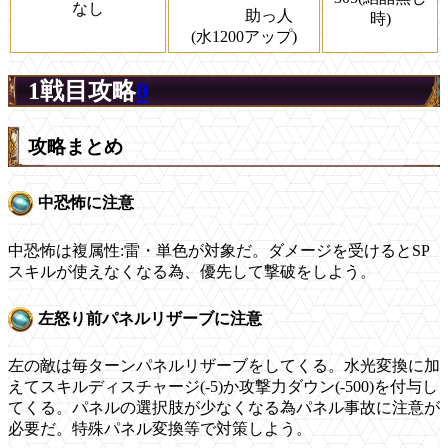
なし
助っ人
時)
(水1200アップ)
1戦目攻略
0
攻略まとめ
中恐怖に注意
中恐怖は複属性:雷・単色が対象だ。ダメージを受けるとSP
スキルが使えなくなる為、優先して撃破をしよう。
左怒り前パネルリザーブに注意
左の敵は毎ターンパネルリザーブをしてくる。水光変換に加
えてスキルディスチャージ(-5)か攻撃力ダウン(-500)を付与し
てくる。パネルの選択肢が少なくなる為パネル事故に注意が
必要だ。特殊パネル変換等で対策しよう。