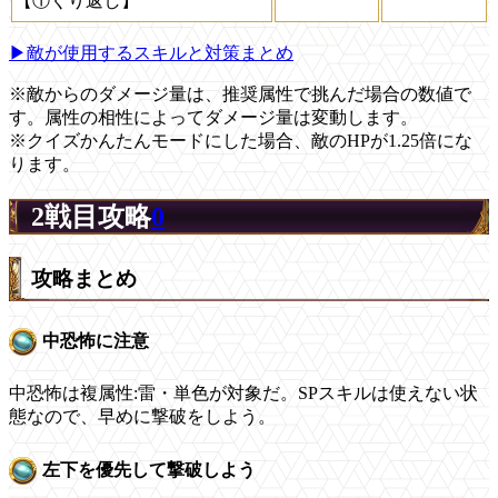
【①くり返し】
▶敵が使用するスキルと対策まとめ
※敵からのダメージ量は、推奨属性で挑んだ場合の数値で
す。属性の相性によってダメージ量は変動します。
※クイズかんたんモードにした場合、敵のHPが1.25倍にな
ります。
2戦目攻略
0
攻略まとめ
中恐怖に注意
中恐怖は複属性:雷・単色が対象だ。SPスキルは使えない状
態なので、早めに撃破をしよう。
左下を優先して撃破しよう