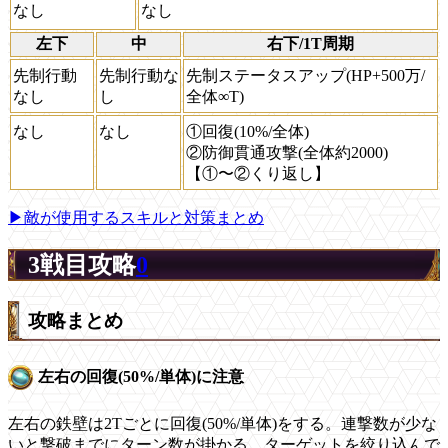
なし
なし
左下
中
右下/1T周期
先制行動
先制行動な
先制ステータスアップ(HP+500万/
なし
し
全体∞T)
なし
なし
①回復(10%/全体)
②防御貫通攻撃(全体約2000)
【①〜②くり返し】
▶敵が使用するスキルと対策まとめ
3戦目攻略
0
攻略まとめ
左右の回復(50%/単体)に注意
左右の鉄壁は2Tごとに回復(50%/単体)をする。連撃数が少な
いと撃破までにターン数が掛かる。ターゲットを絞り込んで