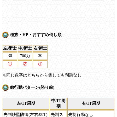
種族・HP・おすすめ倒し順
左/術士
中/術士
右/術士
30
30
700万
①
②
①
※同じ数字はどちらから倒しても問題なし
敵行動パターン(怒り前)
中/1T周
左/1T周期
右/1T周期
期
先制鉄壁防御(左右/99T)
先制ス
先制行動なし