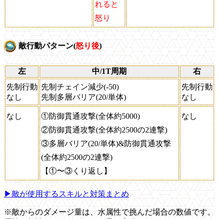
れると
怒り
敵行動パターン(
怒り後
)
左
中/1T周期
右
先制行動
先制チェイン減少(-50)
先制行動
なし
先制多層バリア(20/単体)
なし
なし
①防御貫通攻撃(全体約5000)
なし
②防御貫通攻撃(全体約2500の2連撃)
③多層バリア(20/単体)&防御貫通攻撃
(全体約2500の2連撃)
【①〜③くり返し】
▶敵が使用するスキルと対策まとめ
※敵からのダメージ量は、水属性で挑んだ場合の数値です。