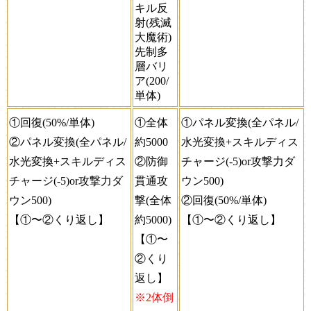
キル反
射(残滅
大魔術)
先制多
層バリ
ア(200/
単体)
①回復(50%/単体)
①全体
①パネル変換(全パネル/
②パネル変換(全パネル/
約5000
水光変換+スキルディス
水光変換+スキルディス
②防御
チャージ(-5)or攻撃力ダ
チャージ(-5)or攻撃力ダ
貫通攻
ウン500)
ウン500)
撃(全体
②回復(50%/単体)
【①〜②くり返し】
約5000)
【①〜②くり返し】
【①〜
②くり
返し】
※2体倒