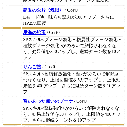
覇眼の欠片〈煌眼〉
/ Cost0
Lモード時、味方攻撃力が100アップ、さらに
HP25%回復
星海の飴玉
/ Cost0
SPスキル<ダメージ強化><複属性ダメージ強化><
種族ダメージ強化>がのろいで解除されなくな
り、効果値を350アップし、継続ターン数を10ア
ップ
りんご飴
/ Cost0
SPスキル<蓄積解放強化・聖>がのろいで解除さ
れなくなり、上限回復値を5万アップし、上限効
果値を400アップ、さらに継続ターン数を10アッ
プ
誓いあった願いのブーケ
/ Cost0
SPスキル<撃破強化>がのろいで解除されなくな
り、効果上昇値を30アップし、上限値を400アッ
プ、さらに継続ターン数を10アップ