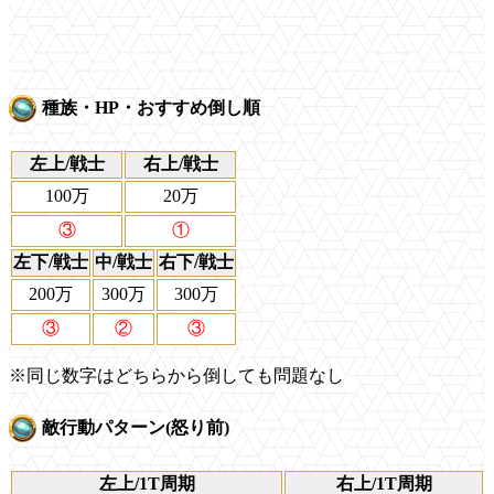
種族・HP・おすすめ倒し順
左上/戦士
右上/戦士
100万
20万
③
①
左下/戦士
中/戦士
右下/戦士
200万
300万
300万
③
②
③
※同じ数字はどちらから倒しても問題なし
敵行動パターン(怒り前)
左上/1T周期
右上/1T周期