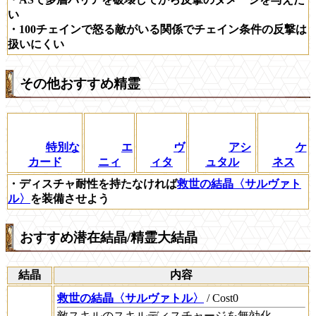
い
・100チェインで怒る敵がいる関係でチェイン条件の反撃は
扱いにくい
その他おすすめ精霊
特別な
エ
ヴ
アシ
ケ
カード
ニィ
ィタ
ュタル
ネス
・ディスチャ耐性を持たなければ
救世の結晶〈サルヴァト
ル〉
を装備させよう
おすすめ潜在結晶/精霊大結晶
結晶
内容
救世の結晶〈サルヴァトル〉
/ Cost0
敵スキルのスキルディスチャージを無効化