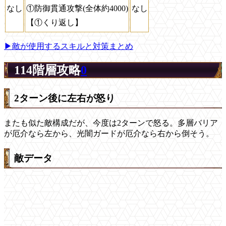
なし
①防御貫通攻撃(全体約4000)
なし
【①くり返し】
▶敵が使用するスキルと対策まとめ
114階層攻略
0
2ターン後に左右が怒り
またも似た敵構成だが、今度は2ターンで怒る。多層バリア
が厄介なら左から、光闇ガードが厄介なら右から倒そう。
敵データ