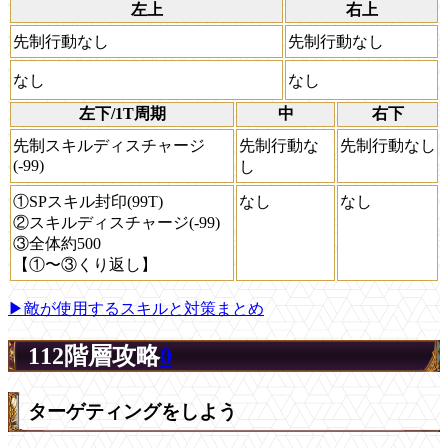
左上
右上
先制行動なし
先制行動なし
なし
なし
左下/1T周期
中
右下
先制スキルディスチャージ
先制行動な
先制行動なし
(-99)
し
①SPスキル封印(99T)
なし
なし
②スキルディスチャージ(-99)
③全体約500
【①〜③くり返し】
▶敵が使用するスキルと対策まとめ
112階層攻略
0
ターゲティングをしよう