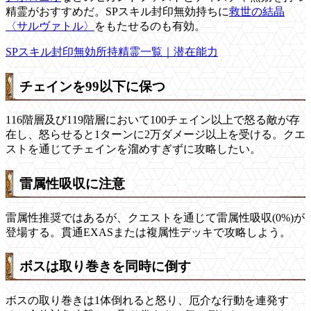
精霊がおすすめだ。SPスキル封印無効持ちに
救世の結晶
〈サルヴァトル〉
をもたせるのも有効。
SPスキル封印無効所持精霊一覧｜潜在能力
チェインを99以下に保つ
116階層及び119階層において100チェイン以上で怒る敵が存
在し、怒らせると1ターンに2万ダメージ以上を受ける。クエ
ストを通じてチェインを溜めすぎずに攻略したい。
雷属性吸収に注意
雷属性推奨ではあるが、クエストを通じて雷属性吸収(0%)が
登場する。貫通EXASまたは複属性デッキで攻略しよう。
ボスは取り巻きを同時に倒す
ボスの取り巻きは1体倒れると怒り、厄介な行動を連発す