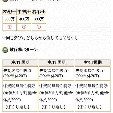
左/戦士
中/戦士
右/戦士
300万
400万
300万
①
①
①
※同じ数字はどちらから倒しても問題なし
敵行動パターン
左/1T周期
中/1T周期
右/1T周期
先制火属性吸収
先制雷属性吸収
先制水属性吸収
(0%/単体20T)
(0%/単体20T)
(0%/単体20T)
①光闇無属性特効
①光闇無属性特効
①光闇無属性特効
(全体約1万/対他:全
(全体約1万/対他:全
(全体約1万/対他:全
体約3000)
体約3000)
体約3000)
【①くり返し】
【①くり返し】
【①くり返し】