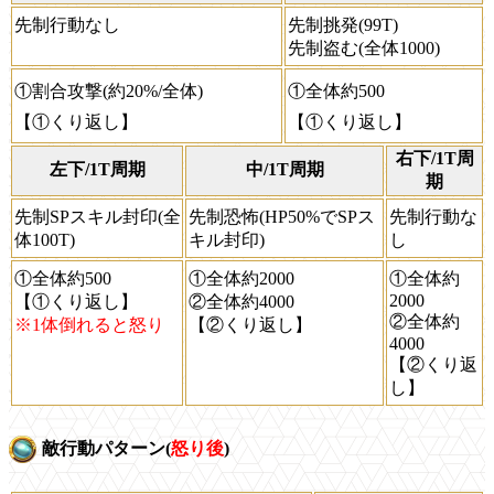
先制行動なし
先制挑発(99T)
先制盗む(全体1000)
①割合攻撃(約20%/全体)
①全体約500
【①くり返し】
【①くり返し】
右下/1T周
左下/1T周期
中/1T周期
期
先制SPスキル封印(全
先制恐怖(HP50%でSPス
先制行動な
体100T)
キル封印)
し
①全体約500
①全体約2000
①全体約
2000
【①くり返し】
②全体約4000
②全体約
※1体倒れると怒り
【②くり返し】
4000
【②くり返
し】
敵行動パターン(
怒り後
)