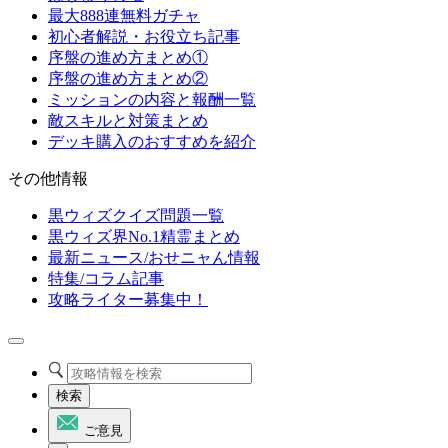
最大888連無料ガチャ
初心者解説・お役立ち記事
序盤の進め方まとめ①
序盤の進め方まとめ②
ミッションの内容と報酬一覧
敵スキルと対策まとめ
デッキ購入のおすすめを紹介
その他情報
黒ウィズクイズ問題一覧
黒ウィズ界No.1精霊まとめ
最新ニュース/おせニャん情報
特集/コラム記事
攻略ライター募集中！
検索
ご意見