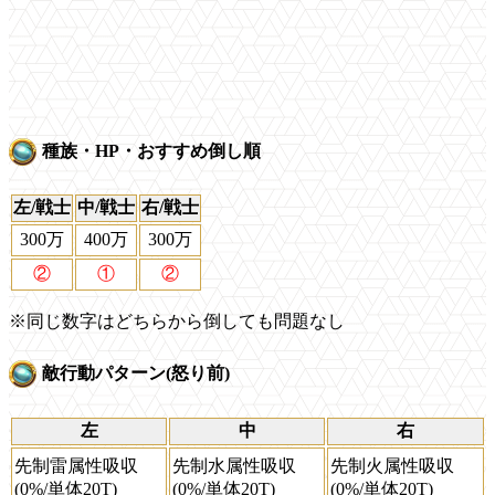
種族・HP・おすすめ倒し順
左/戦士
中/戦士
右/戦士
300万
400万
300万
②
①
②
※同じ数字はどちらから倒しても問題なし
敵行動パターン(怒り前)
左
中
右
先制雷属性吸収
先制水属性吸収
先制火属性吸収
(0%/単体20T)
(0%/単体20T)
(0%/単体20T)