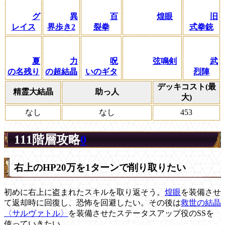
グ
異
百
煌眼
旧
レイス
界歩き2
裂拳
式拳銃
夏
力
呪
弦鳴剣
武
の名残り
の超結晶
いのギタ
烈陣
デッキコスト(最
精霊大結晶
助っ人
大)
なし
なし
453
111階層攻略
0
右上のHP20万を1ターンで削り取りたい
初めに右上に盗まれたスキルを取り返そう。
煌眼
を装備させ
て返却時に回復し、恐怖を回避したい。その後は
救世の結晶
〈サルヴァトル〉
を装備させたステータスアップ役のSSを
使っていきたい。