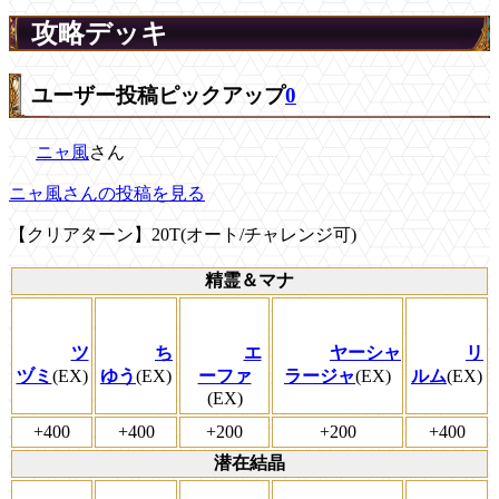
攻略デッキ
ユーザー投稿ピックアップ
0
ニャ風
さん
ニャ風さんの投稿を見る
【クリアターン】20T(オート/チャレンジ可)
精霊＆マナ
ツ
ち
エ
ヤーシャ
リ
ヅミ
(EX)
ゆう
(EX)
ーファ
ラージャ
(EX)
ルム
(EX)
(EX)
+400
+400
+200
+200
+400
潜在結晶