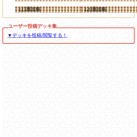
115層攻略
120層攻略
▼デッキを投稿/閲覧する！