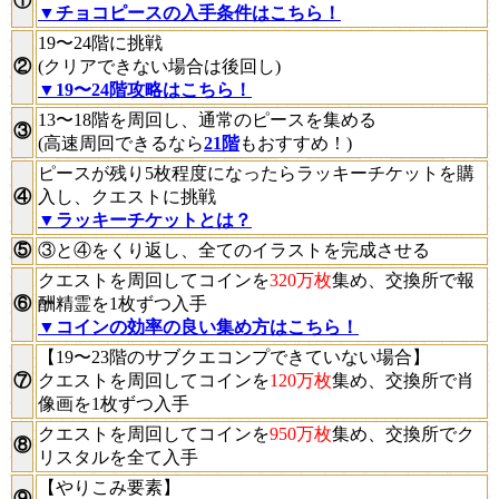
①
▼チョコピースの入手条件はこちら！
19〜24階に挑戦
②
(クリアできない場合は後回し)
▼19〜24階攻略はこちら！
13〜18階を周回し、通常のピースを集める
③
(高速周回できるなら
21階
もおすすめ！)
ピースが残り5枚程度になったらラッキーチケットを購
④
入し、クエストに挑戦
▼ラッキーチケットとは？
⑤
③と④をくり返し、全てのイラストを完成させる
クエストを周回してコインを
320万枚
集め、交換所で報
⑥
酬精霊を1枚ずつ入手
▼コインの効率の良い集め方はこちら！
【19〜23階のサブクエコンプできていない場合】
⑦
クエストを周回してコインを
120万枚
集め、交換所で肖
像画を1枚ずつ入手
クエストを周回してコインを
950万枚
集め、交換所でク
⑧
リスタルを全て入手
【やりこみ要素】
⑨