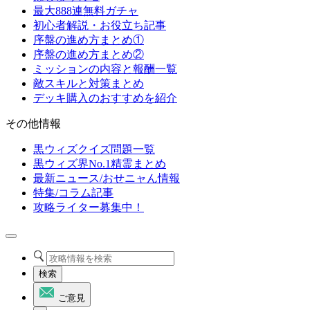
最大888連無料ガチャ
初心者解説・お役立ち記事
序盤の進め方まとめ①
序盤の進め方まとめ②
ミッションの内容と報酬一覧
敵スキルと対策まとめ
デッキ購入のおすすめを紹介
その他情報
黒ウィズクイズ問題一覧
黒ウィズ界No.1精霊まとめ
最新ニュース/おせニャん情報
特集/コラム記事
攻略ライター募集中！
検索
ご意見