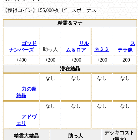
【獲得コイン】155,000枚+ピースボーナス
精霊＆マナ
ゴッド
リル
ス
助っ人
ネミミ
ナンバーズ
ム＆ロア
テラ像
+400
+200
+200
+200
+200
潜在結晶
なし
なし
なし
なし
力の超
結晶
なし
なし
なし
なし
アドヴ
ェリ
デッキコスト
精霊大結晶
助っ人
(最大)