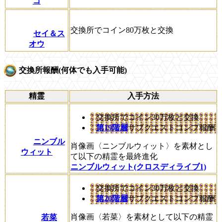
コ
交換所でコイン80万枚と交換
セイ＆ス
オウ
交換所報酬(何体でも入手可能)
精霊
入手方法
交換所でコイン30万枚と交換
第19階層
サブクエストコンプ報酬
ニンブル
肖像画〈ニンブルウィット〉を素材とし
ウィット
て以下の精霊を最終進化
ニンブルウィット(クロスディライブ1)
交換所でコイン30万枚と交換
第20階層
サブクエストコンプ報酬
肖像画〈若菜〉を素材として以下の精霊
若菜