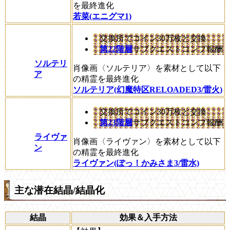
を最終進化
若菜(エニグマ1)
交換所でコイン30万枚と交換
第22階層
サブクエストコンプ報酬
ソルテリ
肖像画〈ソルテリア〉を素材として以下
ア
の精霊を最終進化
ソルテリア(幻魔特区RELOADED3/雷火)
交換所でコイン30万枚と交換
第23階層
サブクエストコンプ報酬
ライヴァ
肖像画〈ライヴァン〉を素材として以下
ン
の精霊を最終進化
ライヴァン(ぽっ！かみさま3/雷水)
主な潜在結晶/結晶化
結晶
効果＆入手方法