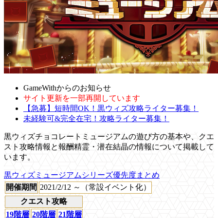
GameWithからのお知らせ
サイト更新を一部再開しています
【急募】短時間OK！黒ウィズ攻略ライター募集！
未経験可&完全在宅！攻略ライター募集！
黒ウィズチョコレートミュージアムの遊び方の基本や、クエ
スト攻略情報と報酬精霊・潜在結晶の情報について掲載して
います。
黒ウィズミュージアムシリーズ優先度まとめ
開催期間
2021/2/12 ～（常設イベント化）
クエスト攻略
19階層
20階層
21階層