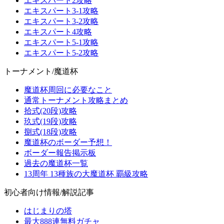
エキスパート2攻略
エキスパート3-1攻略
エキスパート3-2攻略
エキスパート4攻略
エキスパート5-1攻略
エキスパート5-2攻略
トーナメント/魔道杯
魔道杯周回に必要なこと
通常トーナメント攻略まとめ
拾式(20段)攻略
玖式(19段)攻略
捌式(18段)攻略
魔道杯のボーダー予想！
ボーダー報告掲示板
過去の魔道杯一覧
13周年 13種族の大魔道杯 覇級攻略
初心者向け情報/解説記事
はじまりの塔
最大888連無料ガチャ