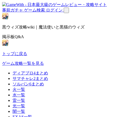
事前ガチャ
ゲーム検索
ログイン
黒ウィズ攻略wiki｜魔法使いと黒猫のウィズ
掲示板Q&A
トップに戻る
ゲーム攻略一覧を見る
ディアブロ4まとめ
サマチャレ2まとめ
ソルバン6まとめ
火一覧
水一覧
雷一覧
光一覧
闇一覧
EXAS一覧