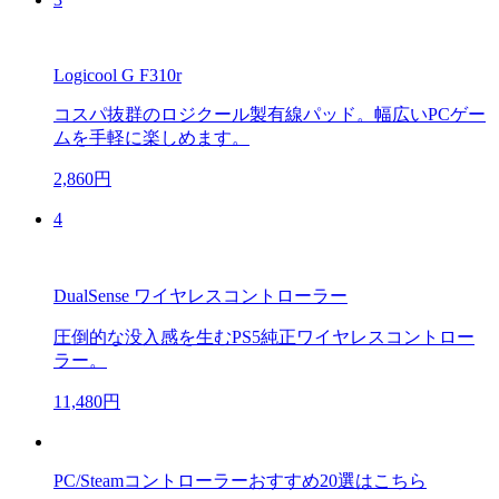
Logicool G F310r
コスパ抜群のロジクール製有線パッド。幅広いPCゲー
ムを手軽に楽しめます。
2,860円
4
DualSense ワイヤレスコントローラー
圧倒的な没入感を生むPS5純正ワイヤレスコントロー
ラー。
11,480円
PC/Steamコントローラーおすすめ20選はこちら