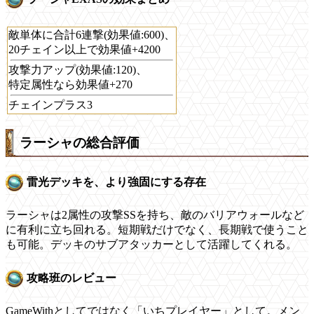
敵単体に合計6連撃(効果値:600)、
20チェイン以上で効果値+4200
攻撃力アップ(効果値:120)、
特定属性なら効果値+270
チェインプラス3
ラーシャの総合評価
雷光デッキを、より強固にする存在
ラーシャは2属性の攻撃SSを持ち、敵のバリアウォールなど
に有利に立ち回れる。短期戦だけでなく、長期戦で使うこと
も可能。デッキのサブアタッカーとして活躍してくれる。
攻略班のレビュー
GameWithとしてではなく「いちプレイヤー」として。メン