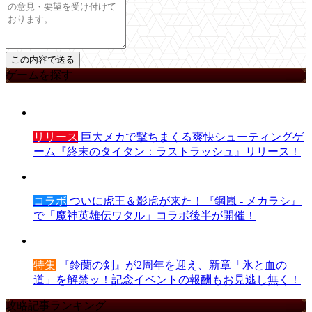
ゲームを探す
リリース
巨大メカで撃ちまくる爽快シューティングゲ
ーム『終末のタイタン：ラストラッシュ』リリース！
コラボ
ついに虎王＆影虎が来た！『鋼嵐 - メカラシ』
で「魔神英雄伝ワタル」コラボ後半が開催！
特集
『鈴蘭の剣』が2周年を迎え、新章「氷と血の
道」を解禁ッ！記念イベントの報酬もお見逃し無く！
攻略記事ランキング