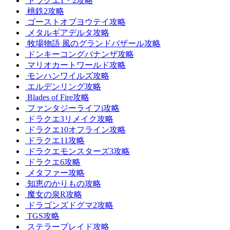
ドラクエ1・2攻略
桃鉄2攻略
ゴーストオブヨウテイ攻略
メタルギアデルタ攻略
牧場物語 風のグランドバザール攻略
ドンキーコングバナンザ攻略
マリオカートワールド攻略
モンハンワイルズ攻略
エルデンリング攻略
Blades of Fire攻略
ファンタジーライフi攻略
ドラクエ3リメイク攻略
ドラクエ10オフライン攻略
ドラクエ11攻略
ドラクエモンスターズ3攻略
ドラクエ6攻略
メタファー攻略
知恵のかりもの攻略
魔女の泉R攻略
ドラゴンズドグマ2攻略
TGS攻略
ステラーブレイド攻略