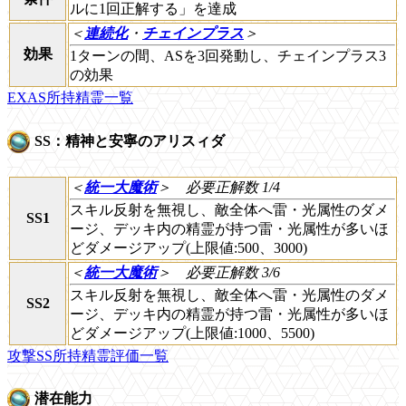
ルに1回正解する」を達成
＜
連続化
・
チェインプラス
＞
効果
1ターンの間、ASを3回発動し、チェインプラス3
の効果
EXAS所持精霊一覧
SS：精神と安寧のアリスィダ
＜
統一大魔術
＞
必要正解数 1/4
スキル反射を無視し、敵全体へ雷・光属性のダメ
SS1
ージ、デッキ内の精霊が持つ雷・光属性が多いほ
どダメージアップ(上限値:500、3000)
＜
統一大魔術
＞
必要正解数 3/6
スキル反射を無視し、敵全体へ雷・光属性のダメ
SS2
ージ、デッキ内の精霊が持つ雷・光属性が多いほ
どダメージアップ(上限値:1000、5500)
攻撃SS所持精霊評価一覧
潜在能力