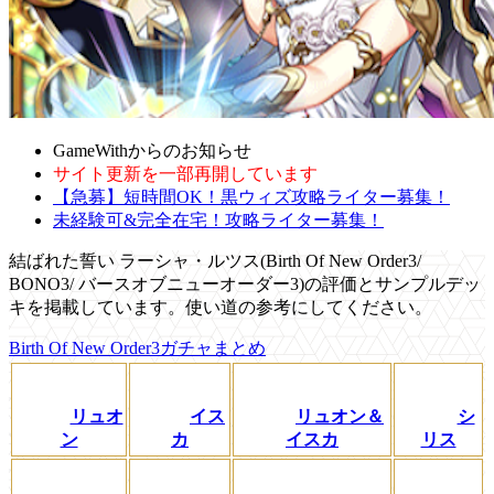
GameWithからのお知らせ
サイト更新を一部再開しています
【急募】短時間OK！黒ウィズ攻略ライター募集！
未経験可&完全在宅！攻略ライター募集！
結ばれた誓い ラーシャ・ルツス(Birth Of New Order3/
BONO3/ バースオブニューオーダー3)の評価とサンプルデッ
キを掲載しています。使い道の参考にしてください。
Birth Of New Order3ガチャまとめ
リュオ
イス
リュオン＆
シ
ン
カ
イスカ
リス