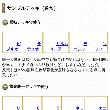
サンプルデッキ（通常）
反転デッキで使う
ピ
ラ
リルム
ラ
ソ
ノキオ
ティオ
＆ロア
ーシャ
フィ
統一大魔術は属性反転中でも効果値の変化はない。初回発動
が早く、トナメ道中のSS抜けなどにおすすめだ。ただし、
反転中はASの複属性攻撃強化が意味をなさなくなる点に留
意したい。
雷光統一デッキで使う
リ
リ
ラ
ネミ
エニ