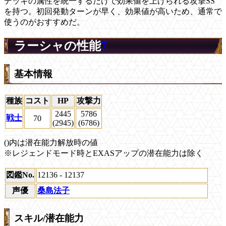
デッキの属性を統一するだけで効果値を上げられる攻撃SS
を持つ。初回発動ターンが早く、効果値が高いため、通常で
使うのがおすすめだ。
ラーシャの性能
7
基本情報
種族
コスト
HP
攻撃力
2445
5786
戦士
70
(2945)
(6786)
()内は潜在能力解放時の値
※レジェンドモード時とEXASアップの潜在能力は除く
図鑑No.
12136 - 12137
声優
桑島法子
スキル/潜在能力