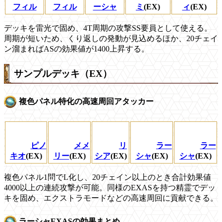
フィル
フィル
ーシャ
ミ
(EX)
ィ
(EX)
デッキを雷光で固め、4T周期の攻撃SS要員として使える。
周期が短いため、くり返しの発動が見込めるほか、20チェイ
ン溜まればASの効果値が1400上昇する。
サンプルデッキ（EX）
複色パネル特化の高速周回アタッカー
ピノ
メメ
リ
ラー
ラー
キオ
(EX)
リー
(EX)
シア
(EX)
シャ
(EX)
シャ
(EX)
複色パネル1問でL化し、20チェイン以上のとき合計効果値
4000以上の連続攻撃が可能。同様のEXASを持つ精霊でデッ
キを固め、エクストラモードなどの高速周回に貢献できる。
ラーシャEXASの効果まとめ