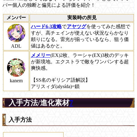
バー個人の独断と偏見による評価を紹介！
メンバー
実装時の所見
ハード6-3攻略
で
アヤツグ
を使ってみた感想で
すが、高チェインが使えない状況ならかなり
頼りになる。雷光が揃っているなら、狙う価
値はあるかと。
ADL
メメリー
(EX)2枚、ラーシャ(EX)3枚のデッキ
が新境地。エクストラで敵をワンパンする超
爽快感。
【SS名のギリシア語解説】
kanem
アリスィダ(alysída)=鎖
入手方法/進化素材
7
入手方法