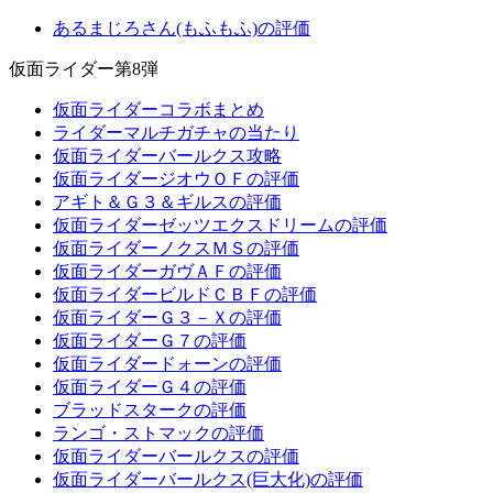
あるまじろさん(もふもふ)の評価
仮面ライダー第8弾
仮面ライダーコラボまとめ
ライダーマルチガチャの当たり
仮面ライダーバールクス攻略
仮面ライダージオウＯＦの評価
アギト＆Ｇ３＆ギルスの評価
仮面ライダーゼッツエクスドリームの評価
仮面ライダーノクスＭＳの評価
仮面ライダーガヴＡＦの評価
仮面ライダービルドＣＢＦの評価
仮面ライダーＧ３－Ｘの評価
仮面ライダーＧ７の評価
仮面ライダードォーンの評価
仮面ライダーＧ４の評価
ブラッドスタークの評価
ランゴ・ストマックの評価
仮面ライダーバールクスの評価
仮面ライダーバールクス(巨大化)の評価