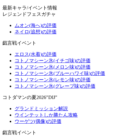
最新キャラ/イベント情報
レジェンドフェスガチャ
ムオン(海へ)の評価
ネイロ(追想)の評価
戯言戦イベント
エロス(水着)の評価
コトノマシーン氷(イチゴ味)の評価
コトノマシーン氷(メロン味)の評価
コトノマシーン氷(ブルーハワイ味)の評価
コトノマシーン氷(レモン味)の評価
コトノマシーン氷(グレープ味)の評価
コトダマンの夏2026"DIJ"
グランドミッション解説
ウインテットしか勝たん攻略
ウーゲツ(偶像)の評価
戯言戦イベント