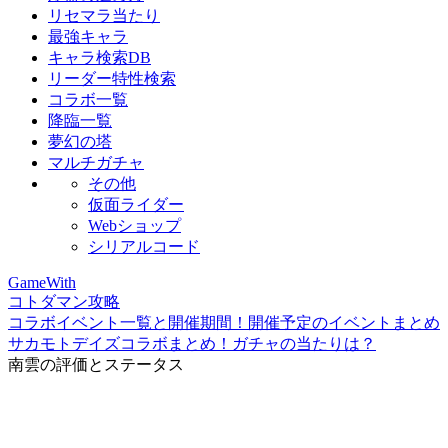
リセマラ当たり
最強キャラ
キャラ検索DB
リーダー特性検索
コラボ一覧
降臨一覧
夢幻の塔
マルチガチャ
その他
仮面ライダー
Webショップ
シリアルコード
GameWith
コトダマン攻略
コラボイベント一覧と開催期間！開催予定のイベントまとめ
サカモトデイズコラボまとめ！ガチャの当たりは？
南雲の評価とステータス