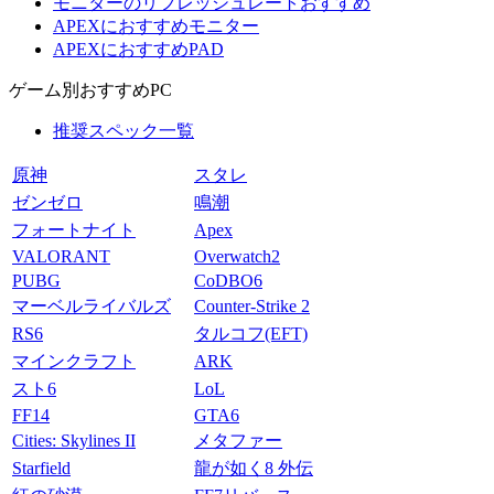
モニターのリフレッシュレートおすすめ
APEXにおすすめモニター
APEXにおすすめPAD
ゲーム別おすすめPC
推奨スペック一覧
原神
スタレ
ゼンゼロ
鳴潮
フォートナイト
Apex
VALORANT
Overwatch2
PUBG
CoDBO6
マーベルライバルズ
Counter-Strike 2
RS6
タルコフ(EFT)
マインクラフト
ARK
スト6
LoL
FF14
GTA6
Cities: Skylines II
メタファー
Starfield
龍が如く8 外伝