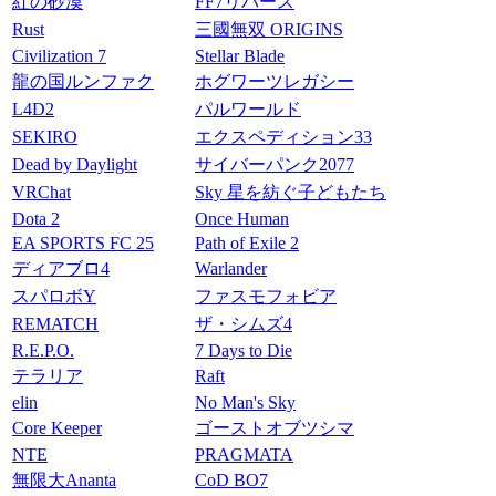
紅の砂漠
FF7リバース
Rust
三國無双 ORIGINS
Civilization 7
Stellar Blade
龍の国ルンファク
ホグワーツレガシー
L4D2
パルワールド
SEKIRO
エクスペディション33
Dead by Daylight
サイバーパンク2077
VRChat
Sky 星を紡ぐ子どもたち
Dota 2
Once Human
EA SPORTS FC 25
Path of Exile 2
ディアブロ4
Warlander
スパロボY
ファスモフォビア
REMATCH
ザ・シムズ4
R.E.P.O.
7 Days to Die
テラリア
Raft
elin
No Man's Sky
Core Keeper
ゴーストオブツシマ
NTE
PRAGMATA
無限大Ananta
CoD BO7