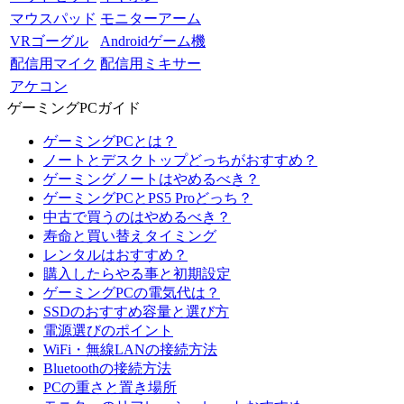
マウスパッド
モニターアーム
VRゴーグル
Androidゲーム機
配信用マイク
配信用ミキサー
アケコン
ゲーミングPCガイド
ゲーミングPCとは？
ノートとデスクトップどっちがおすすめ？
ゲーミングノートはやめるべき？
ゲーミングPCとPS5 Proどっち？
中古で買うのはやめるべき？
寿命と買い替えタイミング
レンタルはおすすめ？
購入したらやる事と初期設定
ゲーミングPCの電気代は？
SSDのおすすめ容量と選び方
電源選びのポイント
WiFi・無線LANの接続方法
Bluetoothの接続方法
PCの重さと置き場所