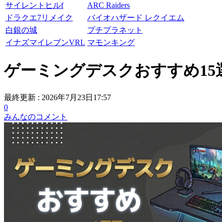
サイレントヒルf
ARC Raiders
ドラクエ7リメイク
バイオハザード レクイエム
白銀の城
プチプラネット
イナズマイレブンVRL
マモンキング
ゲーミングデスクおすすめ15
最終更新 :
2026年7月23日17:57
0
みんなのコメント