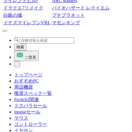
サイレントヒルf
ARC Raiders
ドラクエ7リメイク
バイオハザード レクイエム
白銀の城
プチプラネット
イナズマイレブンVRL
マモンキング
検索
ご意見
トップページ
おすすめPC
周辺機器
推奨スペック一覧
Switch2関連
ドスパラセール
mouseセール
マウス
コントローラー
イヤホン