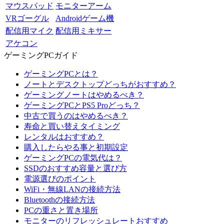
マウスパッド
モニターアーム
VRゴーグル
Androidゲーム機
配信用マイク
配信用ミキサー
アケコン
ゲーミングPCガイド
ゲーミングPCとは？
ノートとデスクトップどっちがおすすめ？
ゲーミングノートはやめるべき？
ゲーミングPCとPS5 Proどっち？
中古で買うのはやめるべき？
寿命と買い替えタイミング
レンタルはおすすめ？
購入したらやる事と初期設定
ゲーミングPCの電気代は？
SSDのおすすめ容量と選び方
電源選びのポイント
WiFi・無線LANの接続方法
Bluetoothの接続方法
PCの重さと置き場所
モニターのリフレッシュレートおすすめ