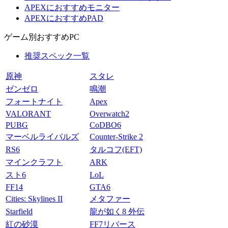
APEXにおすすめモニター
APEXにおすすめPAD
ゲーム別おすすめPC
推奨スペック一覧
原神
スタレ
ゼンゼロ
鳴潮
フォートナイト
Apex
VALORANT
Overwatch2
PUBG
CoDBO6
マーベルライバルズ
Counter-Strike 2
RS6
タルコフ(EFT)
マインクラフト
ARK
スト6
LoL
FF14
GTA6
Cities: Skylines II
メタファー
Starfield
龍が如く8 外伝
紅の砂漠
FF7リバース