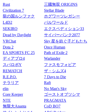
Rust
三國無双 ORIGINS
Civilization 7
Stellar Blade
龍の国ルンファク
ホグワーツレガシー
L4D2
パルワールド
SEKIRO
エクスペディション33
Dead by Daylight
サイバーパンク2077
VRChat
Sky 星を紡ぐ子どもたち
Dota 2
Once Human
EA SPORTS FC 25
Path of Exile 2
ディアブロ4
Warlander
スパロボY
ファスモフォビア
REMATCH
ザ・シムズ4
R.E.P.O.
7 Days to Die
テラリア
Raft
elin
No Man's Sky
Core Keeper
ゴーストオブツシマ
NTE
PRAGMATA
無限大Ananta
CoD BO7