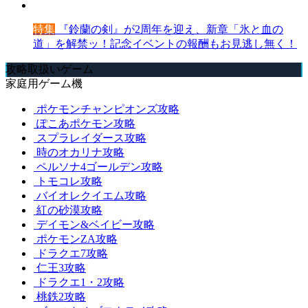
特集
『鈴蘭の剣』が2周年を迎え、新章「氷と血の
道」を解禁ッ！記念イベントの報酬もお見逃し無く！
攻略取扱いゲーム
家庭用ゲーム機
ポケモンチャンピオンズ攻略
ぽこあポケモン攻略
スプラレイダース攻略
時のオカリナ攻略
ペルソナ4ゴールデン攻略
トモコレ攻略
バイオレクイエム攻略
紅の砂漠攻略
デイモン&ベイビー攻略
ポケモンZA攻略
ドラクエ7攻略
仁王3攻略
ドラクエ1・2攻略
桃鉄2攻略