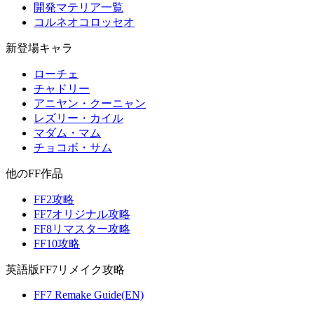
開発マテリア一覧
コルネオコロッセオ
新登場キャラ
ローチェ
チャドリー
アニヤン・クーニャン
レズリー・カイル
マダム・マム
チョコボ・サム
他のFF作品
FF2攻略
FF7オリジナル攻略
FF8リマスター攻略
FF10攻略
英語版FF7リメイク攻略
FF7 Remake Guide(EN)