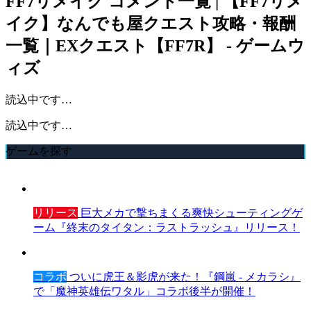
FF7リメイク
コメント一覧 | 【FF7リメ
イク】なんでも屋クエスト攻略・報酬
一覧｜EXクエスト【FF7R】 - ゲームウ
ィズ
読込中です…
読込中です…
ゲームを探す
リリース
巨大メカで撃ちまくる爽快シューティングゲ
ーム『終末のタイタン：ラストラッシュ』リリース！
コラボ
ついに虎王＆影虎が来た！『鋼嵐 - メカラシ』
で「魔神英雄伝ワタル」コラボ後半が開催！