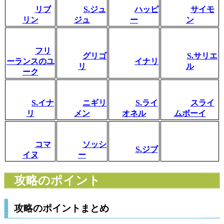
リブ
S.ジュ
ハッピ
サイモ
リン
ジュ
ー
ン
フリ
グリゴ
S.サリエ
ーランスのユ
イナリ
リ
ル
ーク
S.イナ
ニギリ
S.ライ
スライ
リ
メン
オネル
ムボーイ
コマ
ソッシ
S.ジブ
イヌ
ー
攻略のポイント
攻略のポイントまとめ