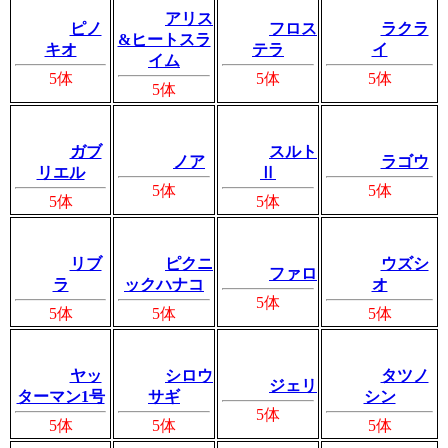
アリス
ピノ
フロス
ラクラ
&ヒートスラ
キオ
テラ
イ
イム
5体
5体
5体
5体
ガブ
スルト
ノア
ラゴウ
リエル
Ⅱ
5体
5体
5体
5体
リブ
ピクニ
ウズシ
ファロ
ラ
ックハナコ
オ
5体
5体
5体
5体
ヤッ
シロウ
タツノ
ジェリ
ターマン1号
サギ
シン
5体
5体
5体
5体