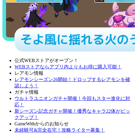
公式WEBストアがオープン！
WEBストアならアプリ内よりもお得に購入可能！
レアモン情報
レアモンシーズン26開始！ドロップするレアモンを確
認しよう！
ガチャ情報
ウルトラユニオンガチャ開催！今回もスター進化に対
応！
新シーズン記念ガチャ開催！優秀なキャラ22体がピッ
クアップ！
GameWithからのお知らせ
未経験可&完全在宅！攻略ライター募集！