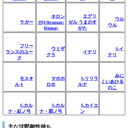
エグリ
ネロン
ウル
ラガー
ゼル うまのす
ガ(Ultraman:
ウル
Rising)
がた
フリー
ウミザ
S.イ
ランスのユー
イナリ
クラ
ナリ
ク
みに
モスキ
マホホ
S.リリラ
くいあひる
ルト
ロホ
ルナ
のこ
S.カル
S.カル
S.カイエ
ナ・紅ノ弓
ナ・翆ノ弓
ン
主な沈黙耐性持ち