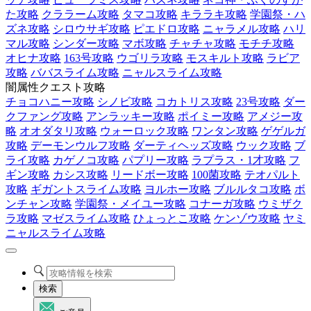
た攻略
クララーム攻略
タマコ攻略
キララキ攻略
学園祭・ハ
ズネ攻略
シロウサギ攻略
ピエドロ攻略
ニャラメル攻略
ハリ
マル攻略
シンダー攻略
マボ攻略
チャチャ攻略
モチチ攻略
オヒナ攻略
163号攻略
ウゴリラ攻略
モスキルト攻略
ラビア
攻略
ババスライム攻略
ニャルスライム攻略
闇属性クエスト攻略
チョコハニー攻略
シノビ攻略
コカトリス攻略
23号攻略
ダー
クファング攻略
アンラッキー攻略
ポイミー攻略
アメジー攻
略
オオダタリ攻略
ウォーロック攻略
ワンタン攻略
ゲゲルガ
攻略
デーモンウルフ攻略
ダーティヘッズ攻略
ウック攻略
ブ
ライ攻略
カゲノコ攻略
パプリー攻略
ラプラス・1才攻略
フ
ギン攻略
カシス攻略
リードボー攻略
100菌攻略
テオパルト
攻略
ギガントスライム攻略
ヨルホー攻略
ブルルタコ攻略
ボ
ンチャン攻略
学園祭・メイユー攻略
コナーガ攻略
ウミザク
ラ攻略
マゼスライム攻略
ひょっとこ攻略
ケンゾウ攻略
ヤミ
ニャルスライム攻略
検索