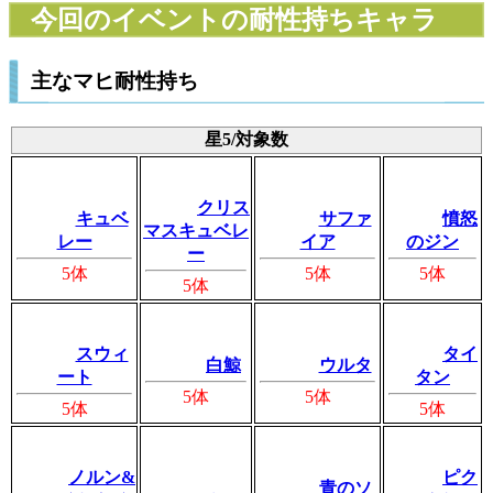
今回のイベントの耐性持ちキャラ
主なマヒ耐性持ち
星5/対象数
クリス
キュベ
サファ
憤怒
マスキュベレ
レー
イア
のジン
ー
5体
5体
5体
5体
スウィ
タイ
白鯨
ウルタ
ート
タン
5体
5体
5体
5体
ノルン&
ピク
青のソ