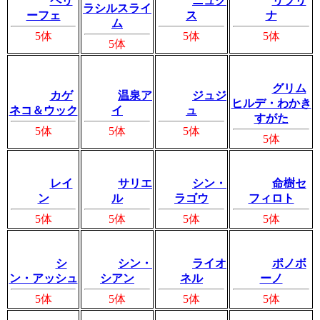
ペリ
ニュク
リブリ
ラシルスライ
ーフェ
ス
ナ
ム
5体
5体
5体
5体
グリム
カゲ
温泉ア
ジュジ
ヒルデ・わかき
ネコ＆ウック
イ
ュ
すがた
5体
5体
5体
5体
レイ
サリエ
シン・
命樹セ
ン
ル
ラゴウ
フィロト
5体
5体
5体
5体
シ
シン・
ライオ
ポノボ
ン・アッシュ
シアン
ネル
ーノ
5体
5体
5体
5体