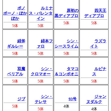
ポノ
ルミナ
原初の
四天王
ボーノ・ぽか
ス・バレンタ
黒ディアブロ
ディアブロ
ぽか
イン
5体
5体
5体
5体
緋斧
緋本フ
シン・
ラズラ
ギルレー
ァロ
シースライム
イト
5体
5体
5体
5体
双魔
シン・
タマコ
ルピナ
ベリアル
クロマオー
＆コンボオニ
ス
5体
5体
5体
5体
シン・
ジャン
ジブ
93号
テレサ
ヌダルク
5体
4体
5体
4体