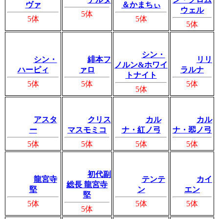
ヴァ
＆かまちぃ
ウェル
5体
5体
5体
5体
シン・
シン・
緋本フ
リリ
ノルン&ホワイ
ハーピィ
ァロ
ラルナ
トナイト
5体
5体
5体
5体
アスタ
クリス
カル
カル
ー
マスモミコ
ナ・紅ノ弓
ナ・翆ノ弓
5体
5体
5体
5体
初代副
龍宮寺
テンテ
カイ
総長 龍宮寺
堅
ン
エン
堅
5体
5体
5体
5体