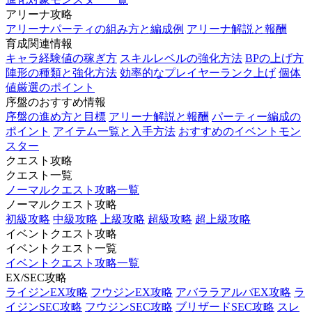
アリーナ攻略
アリーナパーティの組み方と編成例
アリーナ解説と報酬
育成関連情報
キャラ経験値の稼ぎ方
スキルレベルの強化方法
BPの上げ方
陣形の種類と強化方法
効率的なプレイヤーランク上げ
個体
値厳選のポイント
序盤のおすすめ情報
序盤の進め方と目標
アリーナ解説と報酬
パーティー編成の
ポイント
アイテム一覧と入手方法
おすすめのイベントモン
スター
クエスト攻略
クエスト一覧
ノーマルクエスト攻略一覧
ノーマルクエスト攻略
初級攻略
中級攻略
上級攻略
超級攻略
超上級攻略
イベントクエスト攻略
イベントクエスト一覧
イベントクエスト攻略一覧
EX/SEC攻略
ライジンEX攻略
フウジンEX攻略
アバララアルバEX攻略
ラ
イジンSEC攻略
フウジンSEC攻略
ブリザードSEC攻略
スレ