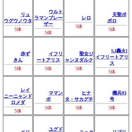
ウルト
リュ
天聖ポ
ラマンブレー
レロ
ウグウノウタ
ポロ
ザー
5体
5体
5体
5体
S.[轟火]
赤ず
イフリ
聖女ジ
イフリートアリ
きん
ートアリス
ャンヌダルク
ス
5体
5体
5体
5体
レイ
ママン
ヒナ
機兵93
ニーニャンド
ボ
タ・サカグチ
号
ロメダ
5体
5体
5体
5体
ユグド