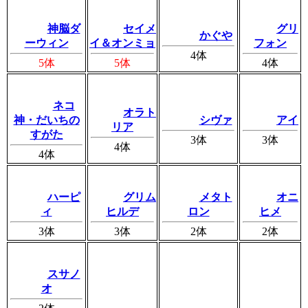
神脳ダ
セイメ
グリ
かぐや
ーウィン
イ＆オンミョ
フォン
4体
5体
5体
4体
ネコ
オラト
神・だいちの
シヴァ
アイ
リア
すがた
3体
3体
4体
4体
ハーピ
グリム
メタト
オニ
ィ
ヒルデ
ロン
ヒメ
3体
3体
2体
2体
スサノ
オ