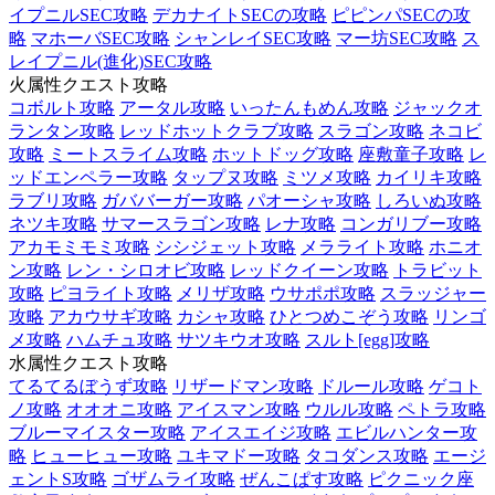
イプニルSEC攻略
デカナイトSECの攻略
ピピンパSECの攻
略
マホーバSEC攻略
シャンレイSEC攻略
マー坊SEC攻略
ス
レイプニル(進化)SEC攻略
火属性クエスト攻略
コボルト攻略
アータル攻略
いったんもめん攻略
ジャックオ
ランタン攻略
レッドホットクラブ攻略
スラゴン攻略
ネコビ
攻略
ミートスライム攻略
ホットドッグ攻略
座敷童子攻略
レ
ッドエンペラー攻略
タップヌ攻略
ミツメ攻略
カイリキ攻略
ラブリ攻略
ガババーガー攻略
パオーシャ攻略
しろいぬ攻略
ネツキ攻略
サマースラゴン攻略
レナ攻略
コンガリブー攻略
アカモミモミ攻略
シシジェット攻略
メラライト攻略
ホニオ
ン攻略
レン・シロオビ攻略
レッドクイーン攻略
トラビット
攻略
ピヨライト攻略
メリザ攻略
ウサポポ攻略
スラッジャー
攻略
アカウサギ攻略
カシャ攻略
ひとつめこぞう攻略
リンゴ
メ攻略
ハムチュ攻略
サツキウオ攻略
スルト[egg]攻略
水属性クエスト攻略
てるてるぼうず攻略
リザードマン攻略
ドルール攻略
ゲコト
ノ攻略
オオオニ攻略
アイスマン攻略
ウルル攻略
ペトラ攻略
ブルーマイスター攻略
アイスエイジ攻略
エビルハンター攻
略
ヒューヒュー攻略
ユキマドー攻略
タコダンス攻略
エージ
ェントS攻略
ゴザムライ攻略
ぜんこぱす攻略
ピクニック座