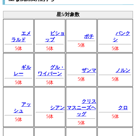
星5/対象数
エメ
ビショ
バンク
ポチ
ラルド
ップ
シ
5体
5体
5体
5体
ギル
グル・
ザンマ
ノルン
レー
ワイバーン
5体
5体
5体
5体
クリス
アッ
シアン
マスニーズヘ
クロ
シュ
ッグ
5体
5体
5体
5体