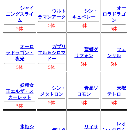
シャイ
オー
ウルト
シン・
ニングスライ
ロラドラゴ
ラマンアーク
キュベレー
ム
ン
5体
5体
5体
5体
オーロ
ガブリ
鷲獅グ
フェ
ラドラゴン・
エル＆シロマ
リフォン
ンリル
夜光
ドー
5体
5体
5体
5体
妖精女
シン・
青晶ソ
天獣
王エルザ・ス
メタトロン
ロモン
テトロ
カーレット
5体
5体
5体
5体
レオ
氷姫シ
リィサ
デルタ
ン・クロム