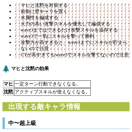
マヒと沈黙を対策する
前衛に壁キャラを置く
水属性を編成する
火力の高い攻撃スキルを優先して編成する
wave3まではできるだけ攻撃スキルを温存する
wave3で一気にスキルを撃って勝利
攻撃力が高すぎると、wave3までにスキルが貯まら
ないので注意
CTが高すぎてもwave3でスキルを撃てないので注意
マヒと沈黙の効果
マヒ
一定ターン行動できなくなる。
沈黙
アクティブスキルが使えなくなる。
出現する敵キャラ情報
中〜超上級