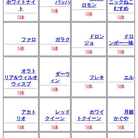
ホワイトナイ
バッハ
ニックねこ
ロモン
ト
むすめ
5体
5体
5体
5体
ドロン
ドロ
ファロ
ガラク
ジョ
ンボー一味
5体
5体
5体
5体
オラト
ダーウ
リア&ウィルオ
フレキ
エル
ィン
ウィスプ
5体
5体
5体
5体
アカト
レッド
ホワイ
月姫
リオ
クイーン
トクイーン
かぐや
5体
5体
5体
5体