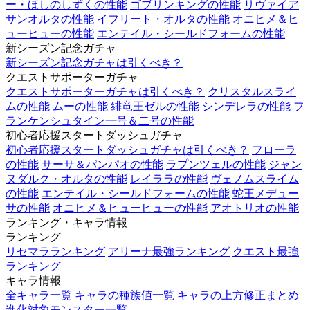
ー・ほしのしずくの性能
ゴブリンキングの性能
リヴァイア
サンオルタの性能
イフリート・オルタの性能
オニヒメ＆ヒ
ューヒューの性能
エンテイル・シールドフォームの性能
新シーズン記念ガチャ
新シーズン記念ガチャは引くべき？
クエストサポーターガチャ
クエストサポーターガチャは引くべき？
クリスタルスライ
ムの性能
ムーの性能
緋竜王ゼルの性能
シンデレラの性能
フ
ランケンシュタイン一号＆二号の性能
初心者応援スタートダッシュガチャ
初心者応援スタートダッシュガチャは引くべき？
フローラ
の性能
サーサ＆パンパオの性能
ラプンツェルの性能
ジャン
ヌダルク・オルタの性能
レイララの性能
ヴェノムスライム
の性能
エンテイル・シールドフォームの性能
蛇王メデュー
サの性能
オニヒメ＆ヒューヒューの性能
アオトリオの性能
ランキング・キャラ情報
ランキング
リセマラランキング
アリーナ最強ランキング
クエスト最強
ランキング
キャラ情報
全キャラ一覧
キャラの種族値一覧
キャラの上方修正まとめ
進化対象モンスター一覧