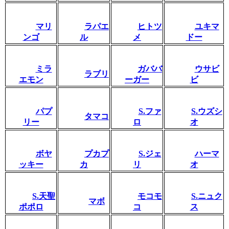
マリ
ラパエ
ヒトツ
ユキマ
ンゴ
ル
メ
ドー
ミラ
ガババ
ウサビ
ラブリ
エモン
ーガー
ビ
パプ
S.ファ
S.ウズシ
タマコ
リー
ロ
オ
ボヤ
プカプ
S.ジェ
ハーマ
ッキー
カ
リ
オ
S.天聖
モコモ
S.ニュク
マボ
ポポロ
コ
ス