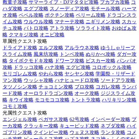
敷童子攻略
サマーライブ・DJマタタビ攻略
プカプカ攻略
コ
ハダ攻略
エグブ攻略
スノーディア攻略
モチール攻略
ハーマ
オ攻略
ペペル攻略
ポクチン攻略
ペリーム攻略
ドラゴンスラ
イム攻略
ウルウル攻略
マナーテ攻略
ニギリメン攻略
スカッ
チュ攻略
パトロ攻略
アトラ攻略
ソラライト攻略
おゆばぁ攻
略
クマキジ攻略
オニビ攻略
草属性クエスト攻略
ドライアド攻略
エルフ攻略
アルラウネ攻略
ゆうしゃリーフ
スライム攻略
風来坊攻略
トンベ攻略
ぬりかべ攻略
ダガー攻
略
タイボクモドキ攻略
ドワーフ攻略
ビスカー攻略
パンパオ
攻略
ドラッコ攻略
ハナ攻略
エグピ攻略
コロポックル攻略
モリゴレム攻略
やわら攻略
ヤシヤシ攻略
学園祭・リザード
マン攻略
ウッシャ攻略
ハナヒュードロ攻略
ソードアラ攻略
タツノシン攻略
チョコミン攻略
ブロ攻略
コガレ攻略
ランバ
ード攻略
オーロラドラゴン攻略
オーク攻略
ジジスライム攻
略
キウイ攻略
モコモココ攻略
トントラ攻略
ハリキリン攻略
コモミ攻略
光属性クエスト攻略
エンジェル攻略
ペガサス攻略
62号攻略
インベーダー攻略
プ
ーカ攻略
クラッキー攻略
キューピッド攻略
ネブダ攻略
ハイ
ゴブリン攻略
クインビー攻略
ウェヌス攻略
ランタ攻略
コメ
ッチ攻略
ピューラミス攻略
ハズネ攻略
ネコ神・ふくのすが