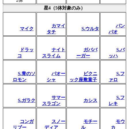
2体
星4（5体対象のみ）
カマイ
パン
マイク
S.ウルタ
タチ
パオ
ドラッ
ナイト
ガババ
S.バ
コ
スライム
ーガー
ッハ
S.青のソ
パオー
ピクニ
S.フ
ロモン
シャ
ック座敷童子
ァロ
サマー
S.フ
S.ガラク
カシス
スラゴン
レキ
コンガ
スノー
モチー
モウ
リブー
ディア
ル
カ