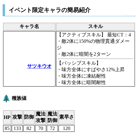
イベント限定キャラの簡易紹介
キャラ名
スキル
【アクティブスキル】
最短CT：4
・敵2体に150%の物理貫通ダメー
ジ
・敵2体に暗闇を2ターン
【パッシブスキル】
サツキウオ
・味方全体にすばやさ12%上昇
・味方全体に凍結耐性
・味方全体に暗闇耐性
種族値
魔法
魔法
攻撃
防御
素早さ
HP
攻撃
防御
85
133
82
70
72
120