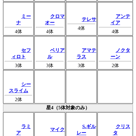
ミー
クロマ
アンテ
テレサ
ナ
オー
イア
4体
4体
4体
4体
セフ
ベリア
アマテ
ノクタ
ィロト
ル
ラス
ーン
3体
3体
3体
2体
シー
スライム
2体
星4（5体対象のみ）
ラミ
S.ギル
クリス
マイク
ア
レー
タ