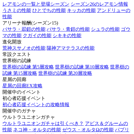
レアモンの一覧と登場シーズン
シーズン26のレアモン情報
うさミの性能
ひとでちの性能
キッカの性能
アンドリューの
性能
アリーナ報酬(シーズン15)
バサラ・翆鎧の性能
バサラ・青鎧の性能
シュラの性能
ゴウ
マの性能
クガイの性能
シキキの性能
進化開放
荒神スサノオの性能
陽神アマテラスの性能
常設クエスト
世界樹の試練
世界樹の試練 第5層攻略
世界樹の試練 第10層攻略
世界樹の
試練 第15層攻略
世界樹の試練 第20層攻略
星屑の回廊
星屑の回廊EX攻略
開催中のイベント
初心者応援イベント
初心者応援イベントの攻略情報
開催中のガチャ
ウルトラユニオンガチャ
ウルトラユニオンガチャは引くべき？
アビス＆グルームの
性能
ネコ神・オルタの性能
ゼウス・オルタΩの性能
パプリ