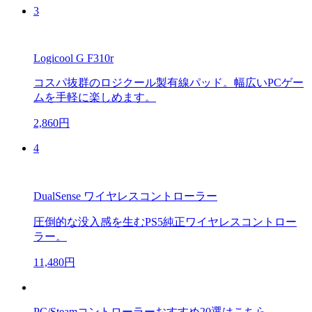
3
Logicool G F310r
コスパ抜群のロジクール製有線パッド。幅広いPCゲー
ムを手軽に楽しめます。
2,860円
4
DualSense ワイヤレスコントローラー
圧倒的な没入感を生むPS5純正ワイヤレスコントロー
ラー。
11,480円
PC/Steamコントローラーおすすめ20選はこちら