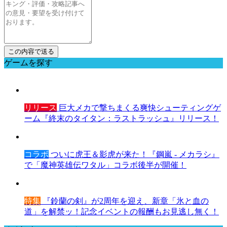
ゲームを探す
リリース
巨大メカで撃ちまくる爽快シューティングゲ
ーム『終末のタイタン：ラストラッシュ』リリース！
コラボ
ついに虎王＆影虎が来た！『鋼嵐 - メカラシ』
で「魔神英雄伝ワタル」コラボ後半が開催！
特集
『鈴蘭の剣』が2周年を迎え、新章「氷と血の
道」を解禁ッ！記念イベントの報酬もお見逃し無く！