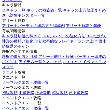
キャラ情報
全キャラ一覧
キャラの種族値一覧
キャラの上方修正まとめ
進化対象モンスター一覧
アリーナ攻略
アリーナパーティの組み方と編成例
アリーナ解説と報酬
育成関連情報
キャラ経験値の稼ぎ方
スキルレベルの強化方法
BPの上げ方
陣形の種類と強化方法
効率的なプレイヤーランク上げ
個体
値厳選のポイント
序盤のおすすめ情報
序盤の進め方と目標
アリーナ解説と報酬
パーティー編成の
ポイント
アイテム一覧と入手方法
おすすめのイベントモン
スター
クエスト攻略
クエスト一覧
ノーマルクエスト攻略一覧
ノーマルクエスト攻略
初級攻略
中級攻略
上級攻略
超級攻略
超上級攻略
イベントクエスト攻略
イベントクエスト一覧
イベントクエスト攻略一覧