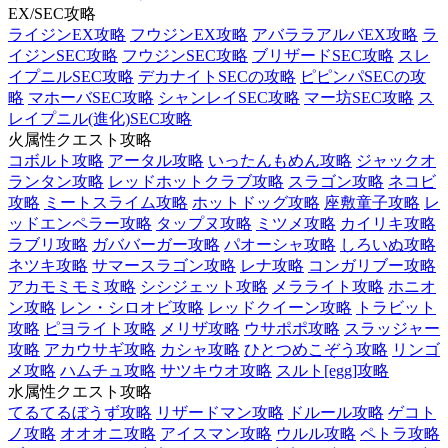
EX/SEC攻略
ライジンEX攻略
フウジンEX攻略
アバララアルバEX攻略
ラ
イジンSEC攻略
フウジンSEC攻略
ブリザードSEC攻略
スレ
イプニルSEC攻略
デカナイトSECの攻略
ピピンパSECの攻
略
マホーバSEC攻略
シャンレイSEC攻略
マー坊SEC攻略
ス
レイプニル(進化)SEC攻略
火属性クエスト攻略
コボルト攻略
アータル攻略
いったんもめん攻略
ジャックオ
ランタン攻略
レッドホットクラブ攻略
スラゴン攻略
ネコビ
攻略
ミートスライム攻略
ホットドッグ攻略
座敷童子攻略
レ
ッドエンペラー攻略
タップヌ攻略
ミツメ攻略
カイリキ攻略
ラブリ攻略
ガババーガー攻略
パオーシャ攻略
しろいぬ攻略
ネツキ攻略
サマースラゴン攻略
レナ攻略
コンガリブー攻略
アカモミモミ攻略
シシジェット攻略
メラライト攻略
ホニオ
ン攻略
レン・シロオビ攻略
レッドクイーン攻略
トラビット
攻略
ピヨライト攻略
メリザ攻略
ウサポポ攻略
スラッジャー
攻略
アカウサギ攻略
カシャ攻略
ひとつめこぞう攻略
リンゴ
メ攻略
ハムチュ攻略
サツキウオ攻略
スルト[egg]攻略
水属性クエスト攻略
てるてるぼうず攻略
リザードマン攻略
ドルール攻略
ゲコト
ノ攻略
オオオニ攻略
アイスマン攻略
ウルル攻略
ペトラ攻略