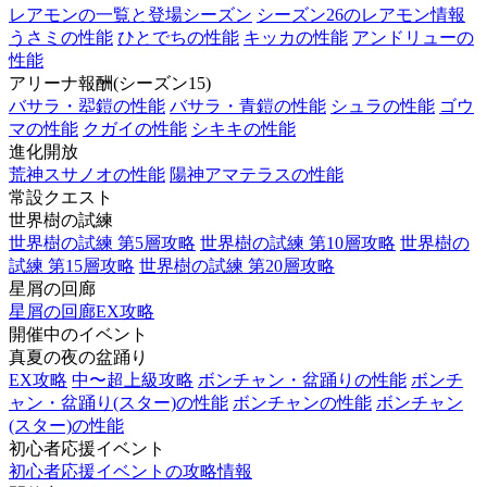
レアモンの一覧と登場シーズン
シーズン26のレアモン情報
うさミの性能
ひとでちの性能
キッカの性能
アンドリューの
性能
アリーナ報酬(シーズン15)
バサラ・翆鎧の性能
バサラ・青鎧の性能
シュラの性能
ゴウ
マの性能
クガイの性能
シキキの性能
進化開放
荒神スサノオの性能
陽神アマテラスの性能
常設クエスト
世界樹の試練
世界樹の試練 第5層攻略
世界樹の試練 第10層攻略
世界樹の
試練 第15層攻略
世界樹の試練 第20層攻略
星屑の回廊
星屑の回廊EX攻略
開催中のイベント
真夏の夜の盆踊り
EX攻略
中〜超上級攻略
ボンチャン・盆踊りの性能
ボンチ
ャン・盆踊り(スター)の性能
ボンチャンの性能
ボンチャン
(スター)の性能
初心者応援イベント
初心者応援イベントの攻略情報