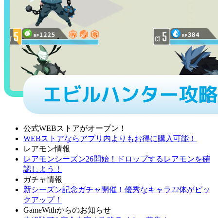
公式WEBストアがオープン！
WEBストアならアプリ内よりもお得に購入可能！
レアモン情報
レアモンシーズン26開始！ドロップするレアモンを確
認しよう！
ガチャ情報
新シーズン記念ガチャ開催！優秀なキャラ22体がピッ
クアップ！
GameWithからのお知らせ