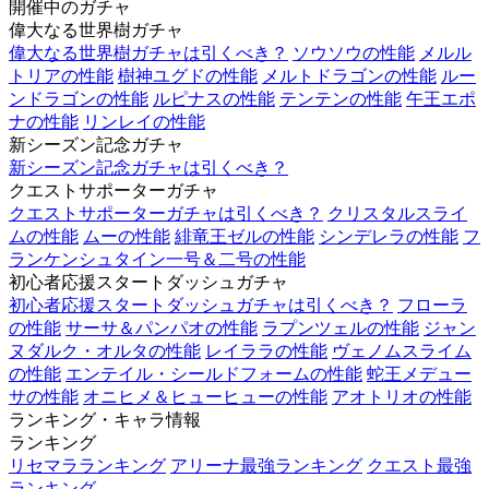
開催中のガチャ
偉大なる世界樹ガチャ
偉大なる世界樹ガチャは引くべき？
ソウソウの性能
メルル
トリアの性能
樹神ユグドの性能
メルトドラゴンの性能
ルー
ンドラゴンの性能
ルピナスの性能
テンテンの性能
午王エポ
ナの性能
リンレイの性能
新シーズン記念ガチャ
新シーズン記念ガチャは引くべき？
クエストサポーターガチャ
クエストサポーターガチャは引くべき？
クリスタルスライ
ムの性能
ムーの性能
緋竜王ゼルの性能
シンデレラの性能
フ
ランケンシュタイン一号＆二号の性能
初心者応援スタートダッシュガチャ
初心者応援スタートダッシュガチャは引くべき？
フローラ
の性能
サーサ＆パンパオの性能
ラプンツェルの性能
ジャン
ヌダルク・オルタの性能
レイララの性能
ヴェノムスライム
の性能
エンテイル・シールドフォームの性能
蛇王メデュー
サの性能
オニヒメ＆ヒューヒューの性能
アオトリオの性能
ランキング・キャラ情報
ランキング
リセマラランキング
アリーナ最強ランキング
クエスト最強
ランキング