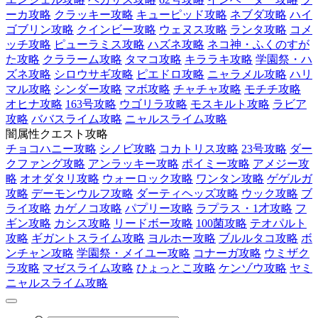
ーカ攻略
クラッキー攻略
キューピッド攻略
ネブダ攻略
ハイ
ゴブリン攻略
クインビー攻略
ウェヌス攻略
ランタ攻略
コメ
ッチ攻略
ピューラミス攻略
ハズネ攻略
ネコ神・ふくのすが
た攻略
クララーム攻略
タマコ攻略
キララキ攻略
学園祭・ハ
ズネ攻略
シロウサギ攻略
ピエドロ攻略
ニャラメル攻略
ハリ
マル攻略
シンダー攻略
マボ攻略
チャチャ攻略
モチチ攻略
オヒナ攻略
163号攻略
ウゴリラ攻略
モスキルト攻略
ラビア
攻略
ババスライム攻略
ニャルスライム攻略
闇属性クエスト攻略
チョコハニー攻略
シノビ攻略
コカトリス攻略
23号攻略
ダー
クファング攻略
アンラッキー攻略
ポイミー攻略
アメジー攻
略
オオダタリ攻略
ウォーロック攻略
ワンタン攻略
ゲゲルガ
攻略
デーモンウルフ攻略
ダーティヘッズ攻略
ウック攻略
ブ
ライ攻略
カゲノコ攻略
パプリー攻略
ラプラス・1才攻略
フ
ギン攻略
カシス攻略
リードボー攻略
100菌攻略
テオパルト
攻略
ギガントスライム攻略
ヨルホー攻略
ブルルタコ攻略
ボ
ンチャン攻略
学園祭・メイユー攻略
コナーガ攻略
ウミザク
ラ攻略
マゼスライム攻略
ひょっとこ攻略
ケンゾウ攻略
ヤミ
ニャルスライム攻略