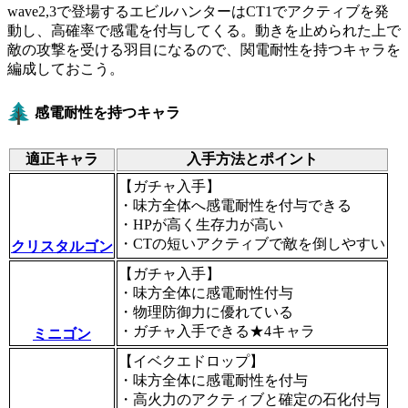
wave2,3で登場するエビルハンターはCT1でアクティブを発
動し、高確率で感電を付与してくる。動きを止められた上で
敵の攻撃を受ける羽目になるので、関電耐性を持つキャラを
編成しておこう。
感電耐性を持つキャラ
適正キャラ
入手方法とポイント
【ガチャ入手】
・味方全体へ感電耐性を付与できる
・HPが高く生存力が高い
・CTの短いアクティブで敵を倒しやすい
クリスタルゴン
【ガチャ入手】
・味方全体に感電耐性付与
・物理防御力に優れている
・ガチャ入手できる★4キャラ
ミニゴン
【イベクエドロップ】
・味方全体に感電耐性を付与
・高火力のアクティブと確定の石化付与