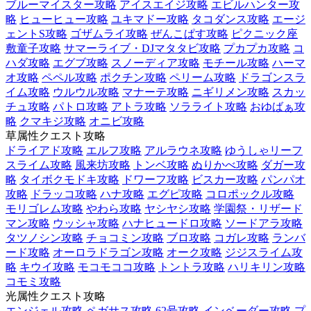
ブルーマイスター攻略
アイスエイジ攻略
エビルハンター攻
略
ヒューヒュー攻略
ユキマドー攻略
タコダンス攻略
エージ
ェントS攻略
ゴザムライ攻略
ぜんこぱす攻略
ピクニック座
敷童子攻略
サマーライブ・DJマタタビ攻略
プカプカ攻略
コ
ハダ攻略
エグブ攻略
スノーディア攻略
モチール攻略
ハーマ
オ攻略
ペペル攻略
ポクチン攻略
ペリーム攻略
ドラゴンスラ
イム攻略
ウルウル攻略
マナーテ攻略
ニギリメン攻略
スカッ
チュ攻略
パトロ攻略
アトラ攻略
ソラライト攻略
おゆばぁ攻
略
クマキジ攻略
オニビ攻略
草属性クエスト攻略
ドライアド攻略
エルフ攻略
アルラウネ攻略
ゆうしゃリーフ
スライム攻略
風来坊攻略
トンベ攻略
ぬりかべ攻略
ダガー攻
略
タイボクモドキ攻略
ドワーフ攻略
ビスカー攻略
パンパオ
攻略
ドラッコ攻略
ハナ攻略
エグピ攻略
コロポックル攻略
モリゴレム攻略
やわら攻略
ヤシヤシ攻略
学園祭・リザード
マン攻略
ウッシャ攻略
ハナヒュードロ攻略
ソードアラ攻略
タツノシン攻略
チョコミン攻略
ブロ攻略
コガレ攻略
ランバ
ード攻略
オーロラドラゴン攻略
オーク攻略
ジジスライム攻
略
キウイ攻略
モコモココ攻略
トントラ攻略
ハリキリン攻略
コモミ攻略
光属性クエスト攻略
エンジェル攻略
ペガサス攻略
62号攻略
インベーダー攻略
プ