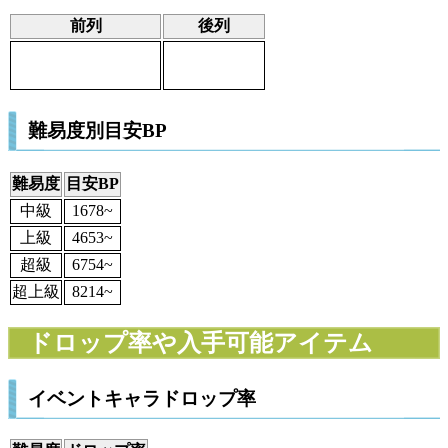
前列
後列
難易度別目安BP
難易度
目安BP
中級
1678~
上級
4653~
超級
6754~
超上級
8214~
ドロップ率や入手可能アイテム
イベントキャラドロップ率