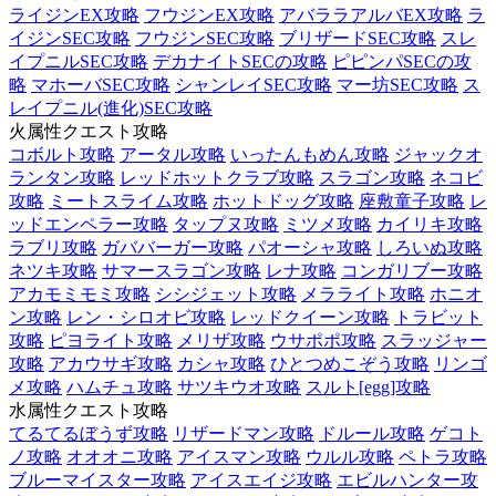
ライジンEX攻略
フウジンEX攻略
アバララアルバEX攻略
ラ
イジンSEC攻略
フウジンSEC攻略
ブリザードSEC攻略
スレ
イプニルSEC攻略
デカナイトSECの攻略
ピピンパSECの攻
略
マホーバSEC攻略
シャンレイSEC攻略
マー坊SEC攻略
ス
レイプニル(進化)SEC攻略
火属性クエスト攻略
コボルト攻略
アータル攻略
いったんもめん攻略
ジャックオ
ランタン攻略
レッドホットクラブ攻略
スラゴン攻略
ネコビ
攻略
ミートスライム攻略
ホットドッグ攻略
座敷童子攻略
レ
ッドエンペラー攻略
タップヌ攻略
ミツメ攻略
カイリキ攻略
ラブリ攻略
ガババーガー攻略
パオーシャ攻略
しろいぬ攻略
ネツキ攻略
サマースラゴン攻略
レナ攻略
コンガリブー攻略
アカモミモミ攻略
シシジェット攻略
メラライト攻略
ホニオ
ン攻略
レン・シロオビ攻略
レッドクイーン攻略
トラビット
攻略
ピヨライト攻略
メリザ攻略
ウサポポ攻略
スラッジャー
攻略
アカウサギ攻略
カシャ攻略
ひとつめこぞう攻略
リンゴ
メ攻略
ハムチュ攻略
サツキウオ攻略
スルト[egg]攻略
水属性クエスト攻略
てるてるぼうず攻略
リザードマン攻略
ドルール攻略
ゲコト
ノ攻略
オオオニ攻略
アイスマン攻略
ウルル攻略
ペトラ攻略
ブルーマイスター攻略
アイスエイジ攻略
エビルハンター攻