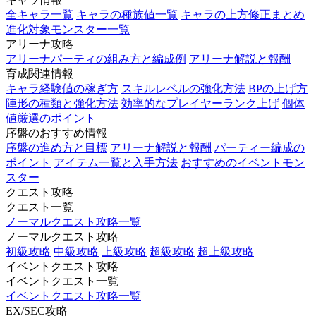
全キャラ一覧
キャラの種族値一覧
キャラの上方修正まとめ
進化対象モンスター一覧
アリーナ攻略
アリーナパーティの組み方と編成例
アリーナ解説と報酬
育成関連情報
キャラ経験値の稼ぎ方
スキルレベルの強化方法
BPの上げ方
陣形の種類と強化方法
効率的なプレイヤーランク上げ
個体
値厳選のポイント
序盤のおすすめ情報
序盤の進め方と目標
アリーナ解説と報酬
パーティー編成の
ポイント
アイテム一覧と入手方法
おすすめのイベントモン
スター
クエスト攻略
クエスト一覧
ノーマルクエスト攻略一覧
ノーマルクエスト攻略
初級攻略
中級攻略
上級攻略
超級攻略
超上級攻略
イベントクエスト攻略
イベントクエスト一覧
イベントクエスト攻略一覧
EX/SEC攻略