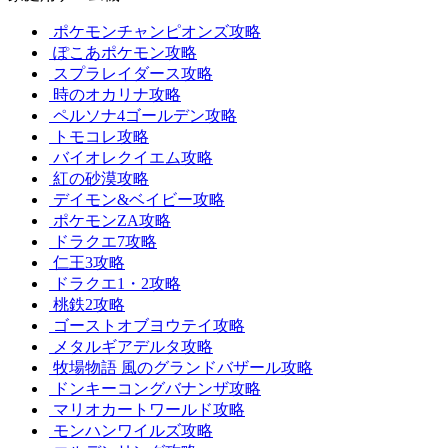
ポケモンチャンピオンズ攻略
ぽこあポケモン攻略
スプラレイダース攻略
時のオカリナ攻略
ペルソナ4ゴールデン攻略
トモコレ攻略
バイオレクイエム攻略
紅の砂漠攻略
デイモン&ベイビー攻略
ポケモンZA攻略
ドラクエ7攻略
仁王3攻略
ドラクエ1・2攻略
桃鉄2攻略
ゴーストオブヨウテイ攻略
メタルギアデルタ攻略
牧場物語 風のグランドバザール攻略
ドンキーコングバナンザ攻略
マリオカートワールド攻略
モンハンワイルズ攻略