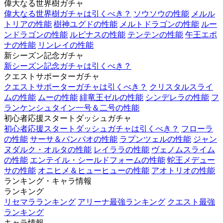
偉大なる世界樹ガチャ
偉大なる世界樹ガチャは引くべき？
ソウソウの性能
メルル
トリアの性能
樹神ユグドの性能
メルトドラゴンの性能
ルー
ンドラゴンの性能
ルピナスの性能
テンテンの性能
午王エポ
ナの性能
リンレイの性能
新シーズン記念ガチャ
新シーズン記念ガチャは引くべき？
クエストサポーターガチャ
クエストサポーターガチャは引くべき？
クリスタルスライ
ムの性能
ムーの性能
緋竜王ゼルの性能
シンデレラの性能
フ
ランケンシュタイン一号＆二号の性能
初心者応援スタートダッシュガチャ
初心者応援スタートダッシュガチャは引くべき？
フローラ
の性能
サーサ＆パンパオの性能
ラプンツェルの性能
ジャン
ヌダルク・オルタの性能
レイララの性能
ヴェノムスライム
の性能
エンテイル・シールドフォームの性能
蛇王メデュー
サの性能
オニヒメ＆ヒューヒューの性能
アオトリオの性能
ランキング・キャラ情報
ランキング
リセマラランキング
アリーナ最強ランキング
クエスト最強
ランキング
キャラ情報