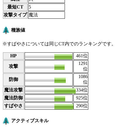
最短CT
5
攻撃タイプ
魔法
種族値
※すばやさについては同じCT内でのランキングです。
HP
115
461
位
1291
攻撃
65
位
1086
防御
81
位
魔法攻撃
130
334
位
魔法防御
85
925
位
すばやさ
100
290
位
アクティブスキル