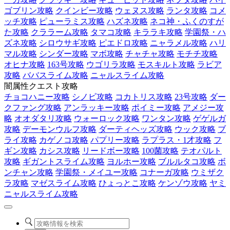
ゴブリン攻略
クインビー攻略
ウェヌス攻略
ランタ攻略
コメ
ッチ攻略
ピューラミス攻略
ハズネ攻略
ネコ神・ふくのすが
た攻略
クララーム攻略
タマコ攻略
キララキ攻略
学園祭・ハ
ズネ攻略
シロウサギ攻略
ピエドロ攻略
ニャラメル攻略
ハリ
マル攻略
シンダー攻略
マボ攻略
チャチャ攻略
モチチ攻略
オヒナ攻略
163号攻略
ウゴリラ攻略
モスキルト攻略
ラビア
攻略
ババスライム攻略
ニャルスライム攻略
闇属性クエスト攻略
チョコハニー攻略
シノビ攻略
コカトリス攻略
23号攻略
ダー
クファング攻略
アンラッキー攻略
ポイミー攻略
アメジー攻
略
オオダタリ攻略
ウォーロック攻略
ワンタン攻略
ゲゲルガ
攻略
デーモンウルフ攻略
ダーティヘッズ攻略
ウック攻略
ブ
ライ攻略
カゲノコ攻略
パプリー攻略
ラプラス・1才攻略
フ
ギン攻略
カシス攻略
リードボー攻略
100菌攻略
テオパルト
攻略
ギガントスライム攻略
ヨルホー攻略
ブルルタコ攻略
ボ
ンチャン攻略
学園祭・メイユー攻略
コナーガ攻略
ウミザク
ラ攻略
マゼスライム攻略
ひょっとこ攻略
ケンゾウ攻略
ヤミ
ニャルスライム攻略