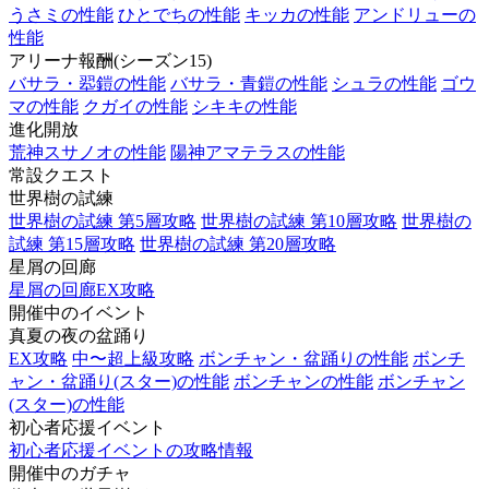
うさミの性能
ひとでちの性能
キッカの性能
アンドリューの
性能
アリーナ報酬(シーズン15)
バサラ・翆鎧の性能
バサラ・青鎧の性能
シュラの性能
ゴウ
マの性能
クガイの性能
シキキの性能
進化開放
荒神スサノオの性能
陽神アマテラスの性能
常設クエスト
世界樹の試練
世界樹の試練 第5層攻略
世界樹の試練 第10層攻略
世界樹の
試練 第15層攻略
世界樹の試練 第20層攻略
星屑の回廊
星屑の回廊EX攻略
開催中のイベント
真夏の夜の盆踊り
EX攻略
中〜超上級攻略
ボンチャン・盆踊りの性能
ボンチ
ャン・盆踊り(スター)の性能
ボンチャンの性能
ボンチャン
(スター)の性能
初心者応援イベント
初心者応援イベントの攻略情報
開催中のガチャ