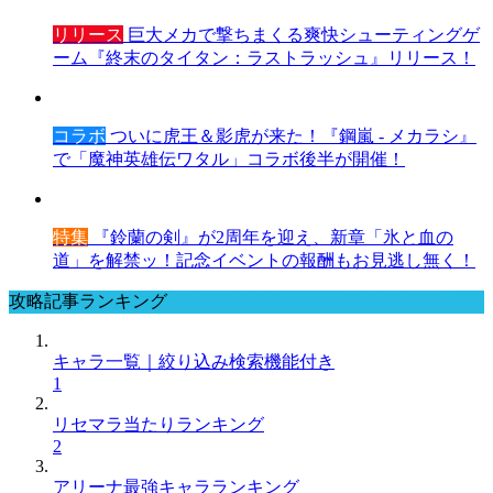
リリース
巨大メカで撃ちまくる爽快シューティングゲ
ーム『終末のタイタン：ラストラッシュ』リリース！
コラボ
ついに虎王＆影虎が来た！『鋼嵐 - メカラシ』
で「魔神英雄伝ワタル」コラボ後半が開催！
特集
『鈴蘭の剣』が2周年を迎え、新章「氷と血の
道」を解禁ッ！記念イベントの報酬もお見逃し無く！
攻略記事ランキング
キャラ一覧｜絞り込み検索機能付き
1
リセマラ当たりランキング
2
アリーナ最強キャラランキング