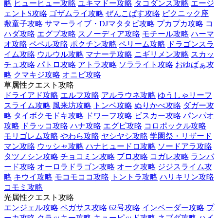
略
ヒューヒュー攻略
ユキマドー攻略
タコダンス攻略
エージ
ェントS攻略
ゴザムライ攻略
ぜんこぱす攻略
ピクニック座
敷童子攻略
サマーライブ・DJマタタビ攻略
プカプカ攻略
コ
ハダ攻略
エグブ攻略
スノーディア攻略
モチール攻略
ハーマ
オ攻略
ペペル攻略
ポクチン攻略
ペリーム攻略
ドラゴンスラ
イム攻略
ウルウル攻略
マナーテ攻略
ニギリメン攻略
スカッ
チュ攻略
パトロ攻略
アトラ攻略
ソラライト攻略
おゆばぁ攻
略
クマキジ攻略
オニビ攻略
草属性クエスト攻略
ドライアド攻略
エルフ攻略
アルラウネ攻略
ゆうしゃリーフ
スライム攻略
風来坊攻略
トンベ攻略
ぬりかべ攻略
ダガー攻
略
タイボクモドキ攻略
ドワーフ攻略
ビスカー攻略
パンパオ
攻略
ドラッコ攻略
ハナ攻略
エグピ攻略
コロポックル攻略
モリゴレム攻略
やわら攻略
ヤシヤシ攻略
学園祭・リザード
マン攻略
ウッシャ攻略
ハナヒュードロ攻略
ソードアラ攻略
タツノシン攻略
チョコミン攻略
ブロ攻略
コガレ攻略
ランバ
ード攻略
オーロラドラゴン攻略
オーク攻略
ジジスライム攻
略
キウイ攻略
モコモココ攻略
トントラ攻略
ハリキリン攻略
コモミ攻略
光属性クエスト攻略
エンジェル攻略
ペガサス攻略
62号攻略
インベーダー攻略
プ
ーカ攻略
クラッキー攻略
キューピッド攻略
ネブダ攻略
ハイ