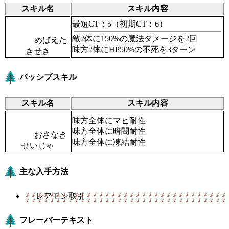
スキル名
スキル内容
最短CT：5
（初期CT：6）
敵2体に150%の魔法ダメージを2回
めばえた
味方2体にHP50%の不死を3ターン
きせき
パッシブスキル
スキル名
スキル内容
味方全体にマヒ耐性
味方全体に暗闇耐性
おさなき
味方全体に凍結耐性
せいじゃ
主な入手方法
レアモン取引
フレーバーテキスト