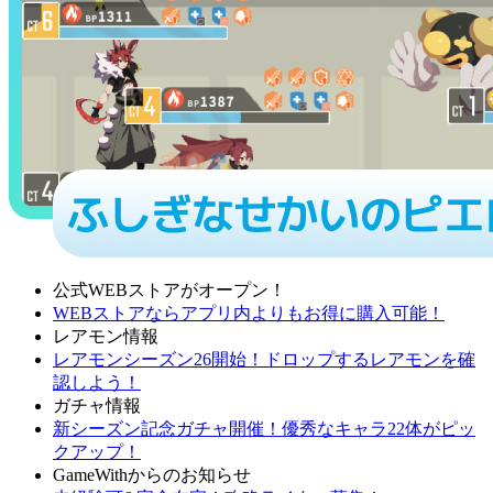
公式WEBストアがオープン！
WEBストアならアプリ内よりもお得に購入可能！
レアモン情報
レアモンシーズン26開始！ドロップするレアモンを確
認しよう！
ガチャ情報
新シーズン記念ガチャ開催！優秀なキャラ22体がピッ
クアップ！
GameWithからのお知らせ