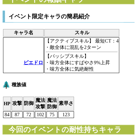
イベント限定キャラの簡易紹介
キャラ名
スキル
【アクティブスキル】
最短CT：4
・敵全体に混乱を2ターン
【パッシブスキル】
ピエドロ
・味方全体にすばやさ9%上昇
・味方全体に気絶耐性
種族値
魔法
魔法
攻撃
防御
素早さ
HP
攻撃
防御
84
87
72
102
75
123
今回のイベントの耐性持ちキャラ