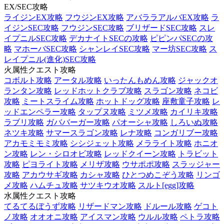
EX/SEC攻略
ライジンEX攻略
フウジンEX攻略
アバララアルバEX攻略
ラ
イジンSEC攻略
フウジンSEC攻略
ブリザードSEC攻略
スレ
イプニルSEC攻略
デカナイトSECの攻略
ピピンパSECの攻
略
マホーバSEC攻略
シャンレイSEC攻略
マー坊SEC攻略
ス
レイプニル(進化)SEC攻略
火属性クエスト攻略
コボルト攻略
アータル攻略
いったんもめん攻略
ジャックオ
ランタン攻略
レッドホットクラブ攻略
スラゴン攻略
ネコビ
攻略
ミートスライム攻略
ホットドッグ攻略
座敷童子攻略
レ
ッドエンペラー攻略
タップヌ攻略
ミツメ攻略
カイリキ攻略
ラブリ攻略
ガババーガー攻略
パオーシャ攻略
しろいぬ攻略
ネツキ攻略
サマースラゴン攻略
レナ攻略
コンガリブー攻略
アカモミモミ攻略
シシジェット攻略
メラライト攻略
ホニオ
ン攻略
レン・シロオビ攻略
レッドクイーン攻略
トラビット
攻略
ピヨライト攻略
メリザ攻略
ウサポポ攻略
スラッジャー
攻略
アカウサギ攻略
カシャ攻略
ひとつめこぞう攻略
リンゴ
メ攻略
ハムチュ攻略
サツキウオ攻略
スルト[egg]攻略
水属性クエスト攻略
てるてるぼうず攻略
リザードマン攻略
ドルール攻略
ゲコト
ノ攻略
オオオニ攻略
アイスマン攻略
ウルル攻略
ペトラ攻略