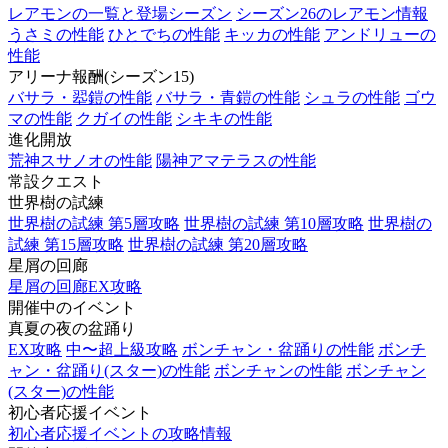
レアモンの一覧と登場シーズン
シーズン26のレアモン情報
うさミの性能
ひとでちの性能
キッカの性能
アンドリューの
性能
アリーナ報酬(シーズン15)
バサラ・翆鎧の性能
バサラ・青鎧の性能
シュラの性能
ゴウ
マの性能
クガイの性能
シキキの性能
進化開放
荒神スサノオの性能
陽神アマテラスの性能
常設クエスト
世界樹の試練
世界樹の試練 第5層攻略
世界樹の試練 第10層攻略
世界樹の
試練 第15層攻略
世界樹の試練 第20層攻略
星屑の回廊
星屑の回廊EX攻略
開催中のイベント
真夏の夜の盆踊り
EX攻略
中〜超上級攻略
ボンチャン・盆踊りの性能
ボンチ
ャン・盆踊り(スター)の性能
ボンチャンの性能
ボンチャン
(スター)の性能
初心者応援イベント
初心者応援イベントの攻略情報