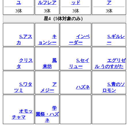
ユ
ルフレア
ッド
ア
3体
3体
3体
3体
星4（5体対象のみ）
S.アス
キ
インベ
S.ギルレ
カ
ョンシー
ーダー
ー
クリス
風
S.セイ
エグリゼ
タ
来坊
リュー
ル うのすがた
S.ワタ
ア
S.青のソ
ハズネ
ツミ
メジー
ロモン
学
オモッ
園祭・ハズ
チャマ
ネ