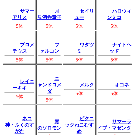
サマー
月
セイリ
ハロウィ
アリス
見酒呑童子
ュー
ンミコ
5体
5体
5体
5体
プロメ
フ
ワタツ
ナイトヘ
テウス
ァルコン
ミ
ッド
5体
5体
5体
5体
ニ
レイニ
ャンドロメ
メルク
オコネ
ーキキ
ダ
5体
5体
5体
5体
ネコ
ピクニ
青
サマーラ
神・ふくのす
ックねこむす
のソロモン
イブ・マゼンタ
がた
め