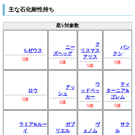
主な石化耐性持ち
星5/対象数
ク
ニー
バン
S.ゼウス
リスマス
ズヘッグ
クシ
アリス
5体
5体
5体
5体
ウ
ティ
アッ
ロウ
ッドペッ
ターニア&
シュ
カー
ゴレム
5体
5体
5体
5体
ラミア&ルー
ガブ
ヴ
サク
イ
リエル
ェノム
ル