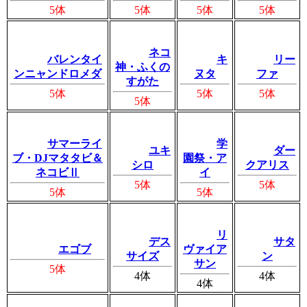
5体
5体
5体
5体
ネコ
バレンタイ
キ
リー
神・ふくの
ンニャンドロメダ
ヌタ
ファ
すがた
5体
5体
5体
5体
サマーライ
学
ユキ
ダー
ブ・DJマタタビ＆
園祭・ア
シロ
クアリス
ネコビⅡ
イ
5体
5体
5体
5体
リ
デス
サタ
エゴブ
ヴァイア
サイズ
ン
サン
5体
4体
4体
4体