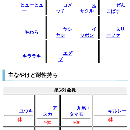
ヒューヒュ
コメ
ぜん
S.
サクル
ー
ッチ
こぱす
ヤシ
イ
S.リ
やわら
ヤシ
ッポン
ーファ
エグ
キララキ
ブ
主なやけど耐性持ち
星5/対象数
ア
九尾・
ユウキ
ギルレー
スカ
タマモ
5体
5体
5体
5体