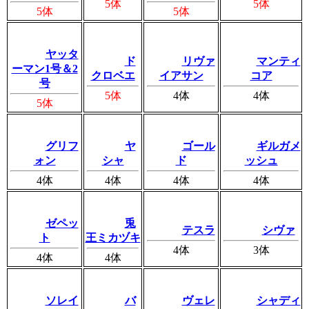
5体
5体
5体
5体
ヤッタ
ド
リヴァ
マンティ
ーマン1号＆2
クロベエ
イアサン
コア
号
5体
4体
4体
5体
グリフ
ヤ
ゴール
ギルガメ
ォン
シャ
ド
ッシュ
4体
4体
4体
4体
ゼペッ
兎
テスラ
シヴァ
ト
王ミカヅキ
4体
3体
4体
4体
ソレイ
バ
ヴェレ
シャディ