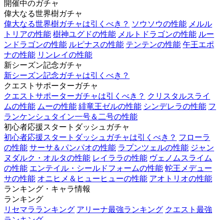
開催中のガチャ
偉大なる世界樹ガチャ
偉大なる世界樹ガチャは引くべき？
ソウソウの性能
メルル
トリアの性能
樹神ユグドの性能
メルトドラゴンの性能
ルー
ンドラゴンの性能
ルピナスの性能
テンテンの性能
午王エポ
ナの性能
リンレイの性能
新シーズン記念ガチャ
新シーズン記念ガチャは引くべき？
クエストサポーターガチャ
クエストサポーターガチャは引くべき？
クリスタルスライ
ムの性能
ムーの性能
緋竜王ゼルの性能
シンデレラの性能
フ
ランケンシュタイン一号＆二号の性能
初心者応援スタートダッシュガチャ
初心者応援スタートダッシュガチャは引くべき？
フローラ
の性能
サーサ＆パンパオの性能
ラプンツェルの性能
ジャン
ヌダルク・オルタの性能
レイララの性能
ヴェノムスライム
の性能
エンテイル・シールドフォームの性能
蛇王メデュー
サの性能
オニヒメ＆ヒューヒューの性能
アオトリオの性能
ランキング・キャラ情報
ランキング
リセマラランキング
アリーナ最強ランキング
クエスト最強
ランキング