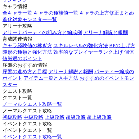
キャラ情報
全キャラ一覧
キャラの種族値一覧
キャラの上方修正まとめ
進化対象モンスター一覧
アリーナ攻略
アリーナパーティの組み方と編成例
アリーナ解説と報酬
育成関連情報
キャラ経験値の稼ぎ方
スキルレベルの強化方法
BPの上げ方
陣形の種類と強化方法
効率的なプレイヤーランク上げ
個体
値厳選のポイント
序盤のおすすめ情報
序盤の進め方と目標
アリーナ解説と報酬
パーティー編成の
ポイント
アイテム一覧と入手方法
おすすめのイベントモン
スター
クエスト攻略
クエスト一覧
ノーマルクエスト攻略一覧
ノーマルクエスト攻略
初級攻略
中級攻略
上級攻略
超級攻略
超上級攻略
イベントクエスト攻略
イベントクエスト一覧
イベントクエスト攻略一覧