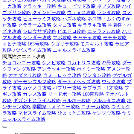
ーカ攻略
クラッキー攻略
キューピッド攻略
ネブダ攻略
ハイ
ゴブリン攻略
クインビー攻略
ウェヌス攻略
ランタ攻略
コメ
ッチ攻略
ピューラミス攻略
ハズネ攻略
ネコ神・ふくのすが
た攻略
クララーム攻略
タマコ攻略
キララキ攻略
学園祭・ハ
ズネ攻略
シロウサギ攻略
ピエドロ攻略
ニャラメル攻略
ハリ
マル攻略
シンダー攻略
マボ攻略
チャチャ攻略
モチチ攻略
オヒナ攻略
163号攻略
ウゴリラ攻略
モスキルト攻略
ラビア
攻略
ババスライム攻略
ニャルスライム攻略
闇属性クエスト攻略
チョコハニー攻略
シノビ攻略
コカトリス攻略
23号攻略
ダー
クファング攻略
アンラッキー攻略
ポイミー攻略
アメジー攻
略
オオダタリ攻略
ウォーロック攻略
ワンタン攻略
ゲゲルガ
攻略
デーモンウルフ攻略
ダーティヘッズ攻略
ウック攻略
ブ
ライ攻略
カゲノコ攻略
パプリー攻略
ラプラス・1才攻略
フ
ギン攻略
カシス攻略
リードボー攻略
100菌攻略
テオパルト
攻略
ギガントスライム攻略
ヨルホー攻略
ブルルタコ攻略
ボ
ンチャン攻略
学園祭・メイユー攻略
コナーガ攻略
ウミザク
ラ攻略
マゼスライム攻略
ひょっとこ攻略
ケンゾウ攻略
ヤミ
ニャルスライム攻略