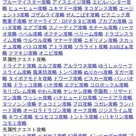
ブルーマイスター攻略
アイスエイジ攻略
エビルハンター攻
略
ヒューヒュー攻略
ユキマドー攻略
タコダンス攻略
エージ
ェントS攻略
ゴザムライ攻略
ぜんこぱす攻略
ピクニック座
敷童子攻略
サマーライブ・DJマタタビ攻略
プカプカ攻略
コ
ハダ攻略
エグブ攻略
スノーディア攻略
モチール攻略
ハーマ
オ攻略
ペペル攻略
ポクチン攻略
ペリーム攻略
ドラゴンスラ
イム攻略
ウルウル攻略
マナーテ攻略
ニギリメン攻略
スカッ
チュ攻略
パトロ攻略
アトラ攻略
ソラライト攻略
おゆばぁ攻
略
クマキジ攻略
オニビ攻略
草属性クエスト攻略
ドライアド攻略
エルフ攻略
アルラウネ攻略
ゆうしゃリーフ
スライム攻略
風来坊攻略
トンベ攻略
ぬりかべ攻略
ダガー攻
略
タイボクモドキ攻略
ドワーフ攻略
ビスカー攻略
パンパオ
攻略
ドラッコ攻略
ハナ攻略
エグピ攻略
コロポックル攻略
モリゴレム攻略
やわら攻略
ヤシヤシ攻略
学園祭・リザード
マン攻略
ウッシャ攻略
ハナヒュードロ攻略
ソードアラ攻略
タツノシン攻略
チョコミン攻略
ブロ攻略
コガレ攻略
ランバ
ード攻略
オーロラドラゴン攻略
オーク攻略
ジジスライム攻
略
キウイ攻略
モコモココ攻略
トントラ攻略
ハリキリン攻略
コモミ攻略
光属性クエスト攻略
エンジェル攻略
ペガサス攻略
62号攻略
インベーダー攻略
プ