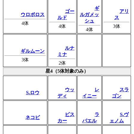
ギ
ゴー
アリ
ウロボロス
ルガメッ
ルド
ス
シュ
4体
4体
3体
4体
ルナ
ギルムーン
ミナ
3体
2体
星4（5体対象のみ）
ウッ
レ
スラ
S.ロウ
ディ
イニー
ゴン
ビス
ラ
S.ヴ
ネコビ
カー
パエル
ェノム