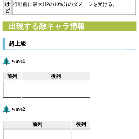
け
行動前に最大HPの10%分のダメージを受ける。
ど
出現する敵キャラ情報
超上級
wave1
前列
後列
wave2
前列
後列