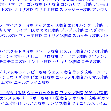
攻略
サマースラゴン攻略
レナ攻略
コンガリブー攻略
アカモミ
イト攻略
メリザ攻略
ウサポポ攻略
スラッジャー攻略
アカウサ
ルーマイスター攻略
アイスエイジ攻略
エビルハンター攻略
ヒ
略
サマーライブ・DJマタタビ攻略
プカプカ攻略
コハダ攻略
ルウル攻略
マナーテ攻略
ニギリメン攻略
スカッチュ攻略
パト
タイボクモドキ攻略
ドワーフ攻略
ビスカー攻略
パンパオ攻略
ウッシャ攻略
ハナヒュードロ攻略
ソードアラ攻略
タツノシン
モコモココ攻略
トントラ攻略
ハリキリン攻略
コモミ攻略
ブリン攻略
クインビー攻略
ウェヌス攻略
ランタ攻略
コメッチ
略
シロウサギ攻略
ピエドロ攻略
ニャラメル攻略
ハリマル攻略
イム攻略
ニャルスライム攻略
オオダタリ攻略
ウォーロック攻略
ワンタン攻略
ゲゲルガ攻略
カシス攻略
リードボー攻略
100菌攻略
テオパルト攻略
ギガン
ライム攻略
ひょっとこ攻略
ケンゾウ攻略
ヤミニャルスライム