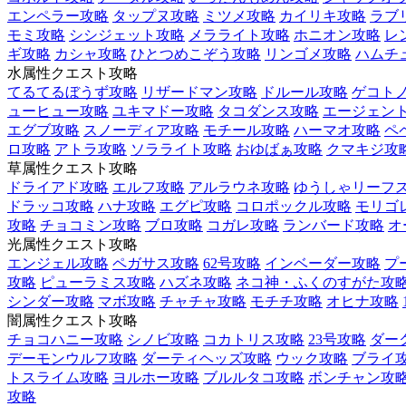
エンペラー攻略
タップヌ攻略
ミツメ攻略
カイリキ攻略
ラブ
モミ攻略
シシジェット攻略
メラライト攻略
ホニオン攻略
レ
ギ攻略
カシャ攻略
ひとつめこぞう攻略
リンゴメ攻略
ハムチ
水属性クエスト攻略
てるてるぼうず攻略
リザードマン攻略
ドルール攻略
ゲコト
ューヒュー攻略
ユキマドー攻略
タコダンス攻略
エージェント
エグブ攻略
スノーディア攻略
モチール攻略
ハーマオ攻略
ペ
ロ攻略
アトラ攻略
ソラライト攻略
おゆばぁ攻略
クマキジ攻
草属性クエスト攻略
ドライアド攻略
エルフ攻略
アルラウネ攻略
ゆうしゃリーフ
ドラッコ攻略
ハナ攻略
エグピ攻略
コロポックル攻略
モリゴ
攻略
チョコミン攻略
ブロ攻略
コガレ攻略
ランバード攻略
オ
光属性クエスト攻略
エンジェル攻略
ペガサス攻略
62号攻略
インベーダー攻略
プ
攻略
ピューラミス攻略
ハズネ攻略
ネコ神・ふくのすがた攻
シンダー攻略
マボ攻略
チャチャ攻略
モチチ攻略
オヒナ攻略
闇属性クエスト攻略
チョコハニー攻略
シノビ攻略
コカトリス攻略
23号攻略
ダー
デーモンウルフ攻略
ダーティヘッズ攻略
ウック攻略
ブライ
トスライム攻略
ヨルホー攻略
ブルルタコ攻略
ボンチャン攻
攻略