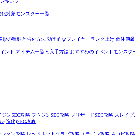
ンキング
進化対象モンスター一覧
陣形の種類と強化方法
効率的なプレイヤーランク上げ
個体値厳
イント
アイテム一覧と入手方法
おすすめのイベントモンスタ
イジンSEC攻略
フウジンSEC攻略
ブリザードSEC攻略
スレイプ
(進化)SEC攻略
ランタン攻略
レッドホットクラブ攻略
スラゴン攻略
ネコビ攻略