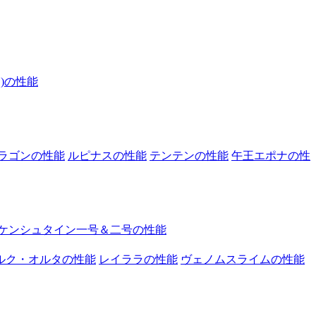
)の性能
ラゴンの性能
ルピナスの性能
テンテンの性能
午王エポナの性
ケンシュタイン一号＆二号の性能
ルク・オルタの性能
レイララの性能
ヴェノムスライムの性能