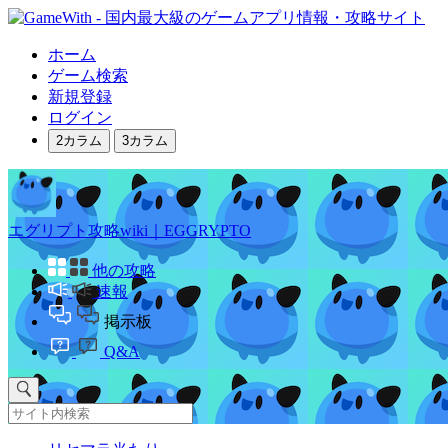
ホーム
ゲーム検索
新規登録
ログイン
2カラム
3カラム
エグリプト攻略wiki｜EGGRYPTO
他の攻略
速報
掲示板
Q&A