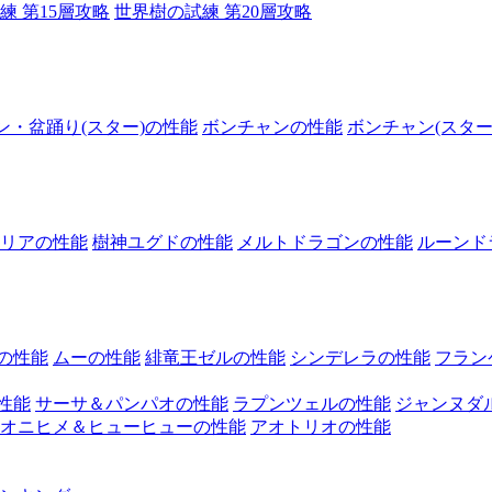
練 第15層攻略
世界樹の試練 第20層攻略
ン・盆踊り(スター)の性能
ボンチャンの性能
ボンチャン(スター
リアの性能
樹神ユグドの性能
メルトドラゴンの性能
ルーンド
の性能
ムーの性能
緋竜王ゼルの性能
シンデレラの性能
フラン
性能
サーサ＆パンパオの性能
ラプンツェルの性能
ジャンヌダ
オニヒメ＆ヒューヒューの性能
アオトリオの性能