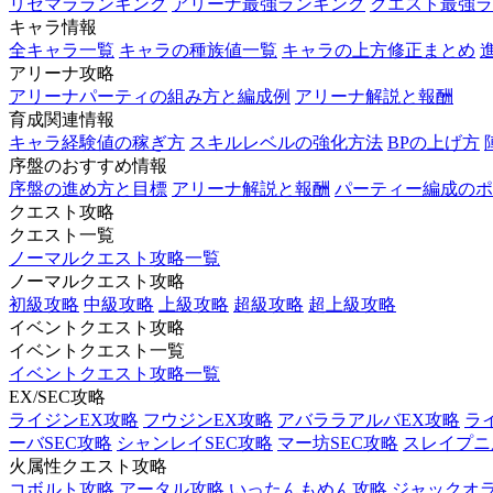
リセマラランキング
アリーナ最強ランキング
クエスト最強ラ
キャラ情報
全キャラ一覧
キャラの種族値一覧
キャラの上方修正まとめ
アリーナ攻略
アリーナパーティの組み方と編成例
アリーナ解説と報酬
育成関連情報
キャラ経験値の稼ぎ方
スキルレベルの強化方法
BPの上げ方
序盤のおすすめ情報
序盤の進め方と目標
アリーナ解説と報酬
パーティー編成のポ
クエスト攻略
クエスト一覧
ノーマルクエスト攻略一覧
ノーマルクエスト攻略
初級攻略
中級攻略
上級攻略
超級攻略
超上級攻略
イベントクエスト攻略
イベントクエスト一覧
イベントクエスト攻略一覧
EX/SEC攻略
ライジンEX攻略
フウジンEX攻略
アバララアルバEX攻略
ラ
ーバSEC攻略
シャンレイSEC攻略
マー坊SEC攻略
スレイプニル
火属性クエスト攻略
コボルト攻略
アータル攻略
いったんもめん攻略
ジャックオ