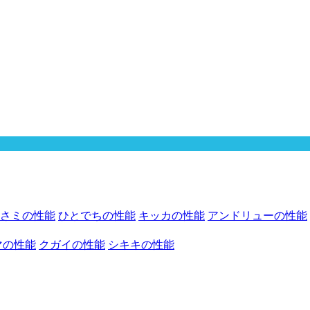
さミの性能
ひとでちの性能
キッカの性能
アンドリューの性能
マの性能
クガイの性能
シキキの性能