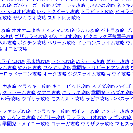
リ攻略
ガババーガー攻略
パオーシャ攻略
しろいぬ攻略
ネツキ
ン・シロオビ攻略
レッドクイーン攻略
トラビット攻略
ピヨラ
ュ攻略
サツキウオ攻略
スルト[egg]攻略
ノ攻略
オオオニ攻略
アイスマン攻略
ウルル攻略
ペトラ攻略
ブ
S攻略
ゴザムライ攻略
ぜんこぱす攻略
ピクニック座敷童子攻
ペル攻略
ポクチン攻略
ペリーム攻略
ドラゴンスライム攻略
ウ
略
オニビ攻略
スライム攻略
風来坊攻略
トンベ攻略
ぬりかべ攻略
ダガー攻略
レム攻略
やわら攻略
ヤシヤシ攻略
学園祭・リザードマン攻略
ーロラドラゴン攻略
オーク攻略
ジジスライム攻略
キウイ攻略
ーカ攻略
クラッキー攻略
キューピッド攻略
ネブダ攻略
ハイゴ
略
クララーム攻略
タマコ攻略
キララキ攻略
学園祭・ハズネ攻
163号攻略
ウゴリラ攻略
モスキルト攻略
ラビア攻略
ババスラ
クファング攻略
アンラッキー攻略
ポイミー攻略
アメジー攻略
攻略
カゲノコ攻略
パプリー攻略
ラプラス・1才攻略
フギン攻略
略
学園祭・メイユー攻略
コナーガ攻略
ウミザクラ攻略
マゼス