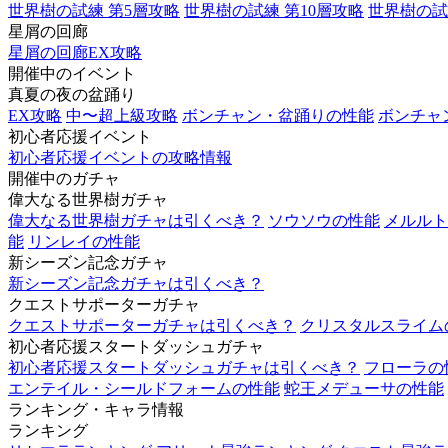
世界樹の試練 第5層攻略
世界樹の試練 第10層攻略
世界樹の試
星屑の回廊
星屑の回廊EX攻略
開催中のイベント
真夏の夜の盆踊り
EX攻略
中〜超上級攻略
ボンチャン・盆踊りの性能
ボンチャ
初心者応援イベント
初心者応援イベントの攻略情報
開催中のガチャ
偉大なる世界樹ガチャ
偉大なる世界樹ガチャは引くべき？
ソウソウの性能
メルルト
能
リンレイの性能
新シーズン記念ガチャ
新シーズン記念ガチャは引くべき？
クエストサポーターガチャ
クエストサポーターガチャは引くべき？
クリスタルスライム
初心者応援スタートダッシュガチャ
初心者応援スタートダッシュガチャは引くべき？
フローラの
エンテイル・シールドフォームの性能
蛇王メデューサの性能
ランキング・キャラ情報
ランキング