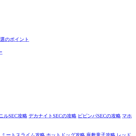
選のポイント
ー
ニルSEC攻略
デカナイトSECの攻略
ピピンパSECの攻略
マホ
ミートスライム攻略
ホットドッグ攻略
座敷童子攻略
レッド