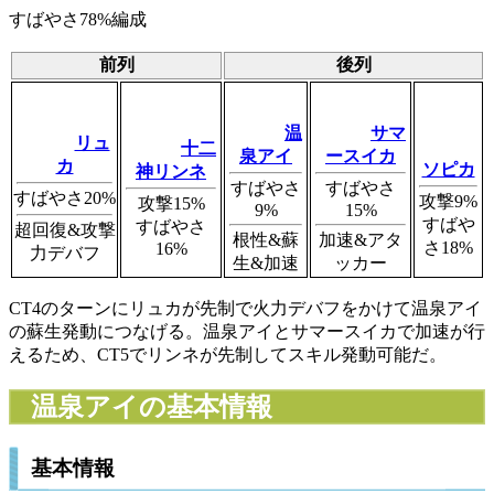
すばやさ78%編成
前列
後列
温
サマ
リュ
十二
泉アイ
ースイカ
カ
ソピカ
神リンネ
すばやさ
すばやさ
すばやさ20%
攻撃9%
攻撃15%
9%
15%
すばや
すばやさ
超回復&攻撃
根性&蘇
加速&アタ
さ18%
16%
力デバフ
生&加速
ッカー
CT4のターンにリュカが先制で火力デバフをかけて温泉アイ
の蘇生発動につなげる。温泉アイとサマースイカで加速が行
えるため、CT5でリンネが先制してスキル発動可能だ。
温泉アイの基本情報
基本情報