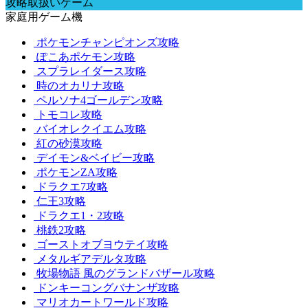
攻略取扱いゲーム
家庭用ゲーム機
ポケモンチャンピオンズ攻略
ぽこあポケモン攻略
スプラレイダース攻略
時のオカリナ攻略
ペルソナ4ゴールデン攻略
トモコレ攻略
バイオレクイエム攻略
紅の砂漠攻略
デイモン&ベイビー攻略
ポケモンZA攻略
ドラクエ7攻略
仁王3攻略
ドラクエ1・2攻略
桃鉄2攻略
ゴーストオブヨウテイ攻略
メタルギアデルタ攻略
牧場物語 風のグランドバザール攻略
ドンキーコングバナンザ攻略
マリオカートワールド攻略