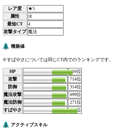
レア度
★5
属性
火
最短CT
4
攻撃タイプ
魔法
種族値
※すばやさについては同じCT内でのランキングです。
HP
135
116
位
攻撃
88
714
位
防御
102
314
位
魔法攻撃
90
699
位
魔法防御
105
271
位
すばやさ
120
123
位
アクティブスキル