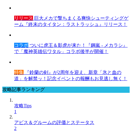
リリース
巨大メカで撃ちまくる爽快シューティングゲ
ーム『終末のタイタン：ラストラッシュ』リリース！
コラボ
ついに虎王＆影虎が来た！『鋼嵐 - メカラシ』
で「魔神英雄伝ワタル」コラボ後半が開催！
特集
『鈴蘭の剣』が2周年を迎え、新章「氷と血の
道」を解禁ッ！記念イベントの報酬もお見逃し無く！
攻略記事ランキング
攻略Tips
1
アビス＆グルームの評価とステータス
2