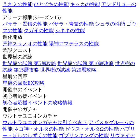
うさミの性能
ひとでちの性能
キッカの性能
アンドリューの
性能
アリーナ報酬(シーズン15)
バサラ・翆鎧の性能
バサラ・青鎧の性能
シュラの性能
ゴウ
マの性能
クガイの性能
シキキの性能
進化開放
荒神スサノオの性能
陽神アマテラスの性能
常設クエスト
世界樹の試練
世界樹の試練 第5層攻略
世界樹の試練 第10層攻略
世界樹の
試練 第15層攻略
世界樹の試練 第20層攻略
星屑の回廊
星屑の回廊EX攻略
開催中のイベント
初心者応援イベント
初心者応援イベントの攻略情報
開催中のガチャ
ウルトラユニオンガチャ
ウルトラユニオンガチャは引くべき？
アビス＆グルームの
性能
ネコ神・オルタの性能
ゼウス・オルタΩの性能
パプリ
ー・ほしのしずくの性能
ゴブリンキングの性能
リヴァイア