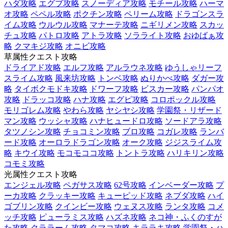
ハダ攻略
エグブ攻略
スノーディア攻略
モチール攻略
ハーマ
オ攻略
ペペル攻略
ポクチン攻略
ペリーム攻略
ドラゴンスラ
イム攻略
ウルウル攻略
マナーテ攻略
ニギリメン攻略
スカッ
チュ攻略
パトロ攻略
アトラ攻略
ソラライト攻略
おゆばぁ攻
略
クマキジ攻略
オニビ攻略
草属性クエスト攻略
ドライアド攻略
エルフ攻略
アルラウネ攻略
ゆうしゃリーフ
スライム攻略
風来坊攻略
トンベ攻略
ぬりかべ攻略
ダガー攻
略
タイボクモドキ攻略
ドワーフ攻略
ビスカー攻略
パンパオ
攻略
ドラッコ攻略
ハナ攻略
エグピ攻略
コロポックル攻略
モリゴレム攻略
やわら攻略
ヤシヤシ攻略
学園祭・リザード
マン攻略
ウッシャ攻略
ハナヒュードロ攻略
ソードアラ攻略
タツノシン攻略
チョコミン攻略
ブロ攻略
コガレ攻略
ランバ
ード攻略
オーロラドラゴン攻略
オーク攻略
ジジスライム攻
略
キウイ攻略
モコモココ攻略
トントラ攻略
ハリキリン攻略
コモミ攻略
光属性クエスト攻略
エンジェル攻略
ペガサス攻略
62号攻略
インベーダー攻略
プ
ーカ攻略
クラッキー攻略
キューピッド攻略
ネブダ攻略
ハイ
ゴブリン攻略
クインビー攻略
ウェヌス攻略
ランタ攻略
コメ
ッチ攻略
ピューラミス攻略
ハズネ攻略
ネコ神・ふくのすが
た攻略
クララーム攻略
タマコ攻略
キララキ攻略
学園祭・ハ