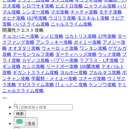
ズネ攻略
シロウサギ攻略
ピエドロ攻略
ニャラメル攻略
ハリ
マル攻略
シンダー攻略
マボ攻略
チャチャ攻略
モチチ攻略
オヒナ攻略
163号攻略
ウゴリラ攻略
モスキルト攻略
ラビア
攻略
ババスライム攻略
ニャルスライム攻略
闇属性クエスト攻略
チョコハニー攻略
シノビ攻略
コカトリス攻略
23号攻略
ダー
クファング攻略
アンラッキー攻略
ポイミー攻略
アメジー攻
略
オオダタリ攻略
ウォーロック攻略
ワンタン攻略
ゲゲルガ
攻略
デーモンウルフ攻略
ダーティヘッズ攻略
ウック攻略
ブ
ライ攻略
カゲノコ攻略
パプリー攻略
ラプラス・1才攻略
フ
ギン攻略
カシス攻略
リードボー攻略
100菌攻略
テオパルト
攻略
ギガントスライム攻略
ヨルホー攻略
ブルルタコ攻略
ボ
ンチャン攻略
学園祭・メイユー攻略
コナーガ攻略
ウミザク
ラ攻略
マゼスライム攻略
ひょっとこ攻略
ケンゾウ攻略
ヤミ
ニャルスライム攻略
検索
ご意見