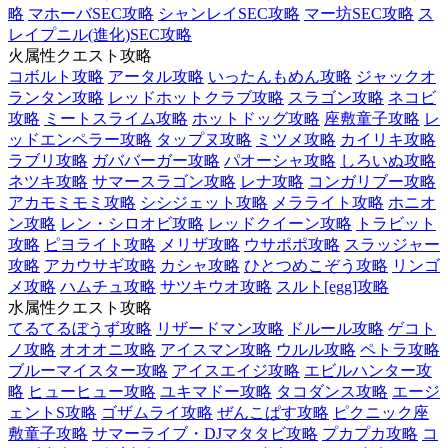
略
マホーバSEC攻略
シャンレイSEC攻略
マー坊SEC攻略
ス
レイプニル(進化)SEC攻略
火属性クエスト攻略
コボルト攻略
アータル攻略
いったんもめん攻略
ジャックオ
ランタン攻略
レッドホットクラブ攻略
スラゴン攻略
ネコビ
攻略
ミートスライム攻略
ホットドッグ攻略
座敷童子攻略
レ
ッドエンペラー攻略
タップヌ攻略
ミツメ攻略
カイリキ攻略
ラブリ攻略
ガババーガー攻略
パオーシャ攻略
しろいぬ攻略
ネツキ攻略
サマースラゴン攻略
レナ攻略
コンガリブー攻略
アカモミモミ攻略
シシジェット攻略
メラライト攻略
ホニオ
ン攻略
レン・シロオビ攻略
レッドクイーン攻略
トラビット
攻略
ピヨライト攻略
メリザ攻略
ウサポポ攻略
スラッジャー
攻略
アカウサギ攻略
カシャ攻略
ひとつめこぞう攻略
リンゴ
メ攻略
ハムチュ攻略
サツキウオ攻略
スルト[egg]攻略
水属性クエスト攻略
てるてるぼうず攻略
リザードマン攻略
ドルール攻略
ゲコト
ノ攻略
オオオニ攻略
アイスマン攻略
ウルル攻略
ペトラ攻略
ブルーマイスター攻略
アイスエイジ攻略
エビルハンター攻
略
ヒューヒュー攻略
ユキマドー攻略
タコダンス攻略
エージ
ェントS攻略
ゴザムライ攻略
ぜんこぱす攻略
ピクニック座
敷童子攻略
サマーライブ・DJマタタビ攻略
プカプカ攻略
コ