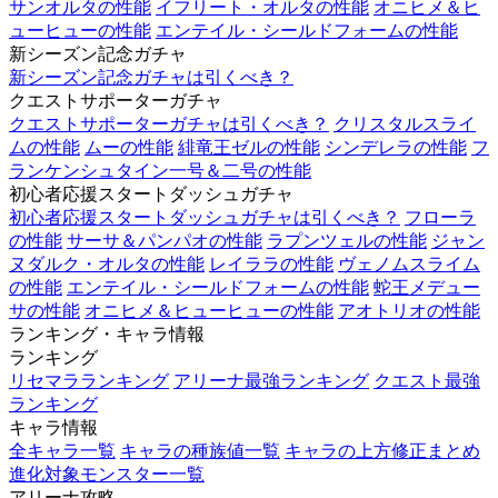
サンオルタの性能
イフリート・オルタの性能
オニヒメ＆ヒ
ューヒューの性能
エンテイル・シールドフォームの性能
新シーズン記念ガチャ
新シーズン記念ガチャは引くべき？
クエストサポーターガチャ
クエストサポーターガチャは引くべき？
クリスタルスライ
ムの性能
ムーの性能
緋竜王ゼルの性能
シンデレラの性能
フ
ランケンシュタイン一号＆二号の性能
初心者応援スタートダッシュガチャ
初心者応援スタートダッシュガチャは引くべき？
フローラ
の性能
サーサ＆パンパオの性能
ラプンツェルの性能
ジャン
ヌダルク・オルタの性能
レイララの性能
ヴェノムスライム
の性能
エンテイル・シールドフォームの性能
蛇王メデュー
サの性能
オニヒメ＆ヒューヒューの性能
アオトリオの性能
ランキング・キャラ情報
ランキング
リセマラランキング
アリーナ最強ランキング
クエスト最強
ランキング
キャラ情報
全キャラ一覧
キャラの種族値一覧
キャラの上方修正まとめ
進化対象モンスター一覧
アリーナ攻略