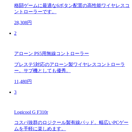
格闘ゲームに最適な6ボタン配置の高性能ワイヤレスコ
ントローラーです。
28,308円
2
アローン PS5用無線コントローラー
プレステ5対応のアローン製ワイヤレスコントローラ
ー。サブ機としても優秀。
11,480円
3
Logicool G F310r
コスパ抜群のロジクール製有線パッド。幅広いPCゲー
ムを手軽に楽しめます。