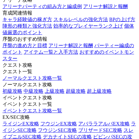
アリーナパーティの組み方と編成例
アリーナ解説と報酬
育成関連情報
キャラ経験値の稼ぎ方
スキルレベルの強化方法
BPの上げ方
陣形の種類と強化方法
効率的なプレイヤーランク上げ
個体
値厳選のポイント
序盤のおすすめ情報
序盤の進め方と目標
アリーナ解説と報酬
パーティー編成の
ポイント
アイテム一覧と入手方法
おすすめのイベントモン
スター
クエスト攻略
クエスト一覧
ノーマルクエスト攻略一覧
ノーマルクエスト攻略
初級攻略
中級攻略
上級攻略
超級攻略
超上級攻略
イベントクエスト攻略
イベントクエスト一覧
イベントクエスト攻略一覧
EX/SEC攻略
ライジンEX攻略
フウジンEX攻略
アバララアルバEX攻略
ラ
イジンSEC攻略
フウジンSEC攻略
ブリザードSEC攻略
スレ
イプニルSEC攻略
デカナイトSECの攻略
ピピンパSECの攻