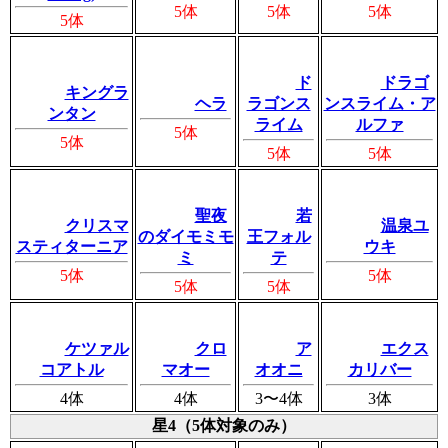
5体
5体
5体
5体
ド
ドラゴ
キングラ
ヘラ
ラゴンス
ンスライム・ア
ンタン
ライム
ルファ
5体
5体
5体
5体
聖夜
若
クリスマ
温泉ユ
のダイモミモ
王フォル
スティターニア
ウキ
ミ
テ
5体
5体
5体
5体
ケツァル
クロ
ア
エクス
コアトル
マオー
オオニ
カリバー
4体
4体
3〜4体
3体
星4（5体対象のみ）