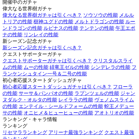
開催中のガチャ
偉大なる世界樹ガチャ
偉大なる世界樹ガチャは引くべき？
ソウソウの性能
メルル
トリアの性能
樹神ユグドの性能
メルトドラゴンの性能
ルー
ンドラゴンの性能
ルピナスの性能
テンテンの性能
午王エポ
ナの性能
リンレイの性能
新シーズン記念ガチャ
新シーズン記念ガチャは引くべき？
クエストサポーターガチャ
クエストサポーターガチャは引くべき？
クリスタルスライ
ムの性能
ムーの性能
緋竜王ゼルの性能
シンデレラの性能
フ
ランケンシュタイン一号＆二号の性能
初心者応援スタートダッシュガチャ
初心者応援スタートダッシュガチャは引くべき？
フローラ
の性能
サーサ＆パンパオの性能
ラプンツェルの性能
ジャン
ヌダルク・オルタの性能
レイララの性能
ヴェノムスライム
の性能
エンテイル・シールドフォームの性能
蛇王メデュー
サの性能
オニヒメ＆ヒューヒューの性能
アオトリオの性能
ランキング・キャラ情報
ランキング
リセマラランキング
アリーナ最強ランキング
クエスト最強
ランキング