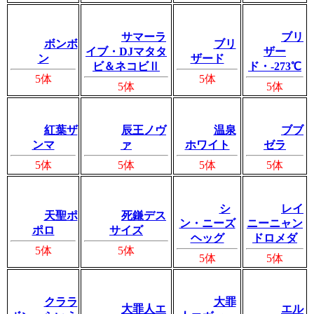
サマーラ
ブリ
ボンボ
ブリ
イブ・DJマタタ
ザー
ン
ザード
ビ＆ネコビⅡ
ド・-273℃
5体
5体
5体
5体
紅葉ザ
辰王ノヴ
温泉
ブブ
ンマ
ァ
ホワイト
ゼラ
5体
5体
5体
5体
シ
レイ
天聖ポ
死鎌デス
ン・ニーズ
ニーニャン
ポロ
サイズ
ヘッグ
ドロメダ
5体
5体
5体
5体
クララ
大罪
大罪人エ
エル