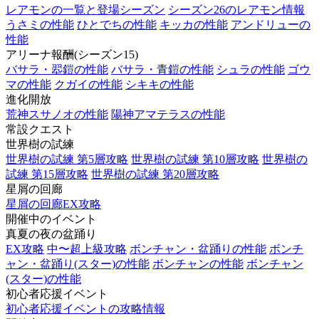
レアモンの一覧と登場シーズン
シーズン26のレアモン情報
うさミの性能
ひとでちの性能
キッカの性能
アンドリューの
性能
アリーナ報酬(シーズン15)
バサラ・翆鎧の性能
バサラ・青鎧の性能
シュラの性能
ゴウ
マの性能
クガイの性能
シキキの性能
進化開放
荒神スサノオの性能
陽神アマテラスの性能
常設クエスト
世界樹の試練
世界樹の試練 第5層攻略
世界樹の試練 第10層攻略
世界樹の
試練 第15層攻略
世界樹の試練 第20層攻略
星屑の回廊
星屑の回廊EX攻略
開催中のイベント
真夏の夜の盆踊り
EX攻略
中〜超上級攻略
ボンチャン・盆踊りの性能
ボンチ
ャン・盆踊り(スター)の性能
ボンチャンの性能
ボンチャン
(スター)の性能
初心者応援イベント
初心者応援イベントの攻略情報