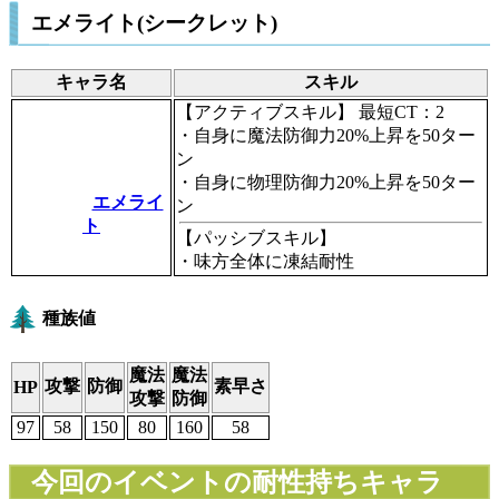
エメライト(シークレット)
キャラ名
スキル
【アクティブスキル】
最短CT：2
・自身に魔法防御力20%上昇を50ター
ン
・自身に物理防御力20%上昇を50ター
エメライ
ン
ト
【パッシブスキル】
・味方全体に凍結耐性
種族値
魔法
魔法
攻撃
防御
素早さ
HP
攻撃
防御
97
58
150
80
160
58
今回のイベントの耐性持ちキャラ