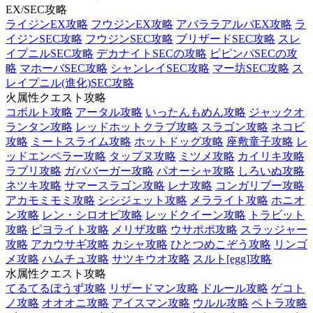
EX/SEC攻略
ライジンEX攻略
フウジンEX攻略
アバララアルバEX攻略
ラ
イジンSEC攻略
フウジンSEC攻略
ブリザードSEC攻略
スレ
イプニルSEC攻略
デカナイトSECの攻略
ピピンパSECの攻
略
マホーバSEC攻略
シャンレイSEC攻略
マー坊SEC攻略
ス
レイプニル(進化)SEC攻略
火属性クエスト攻略
コボルト攻略
アータル攻略
いったんもめん攻略
ジャックオ
ランタン攻略
レッドホットクラブ攻略
スラゴン攻略
ネコビ
攻略
ミートスライム攻略
ホットドッグ攻略
座敷童子攻略
レ
ッドエンペラー攻略
タップヌ攻略
ミツメ攻略
カイリキ攻略
ラブリ攻略
ガババーガー攻略
パオーシャ攻略
しろいぬ攻略
ネツキ攻略
サマースラゴン攻略
レナ攻略
コンガリブー攻略
アカモミモミ攻略
シシジェット攻略
メラライト攻略
ホニオ
ン攻略
レン・シロオビ攻略
レッドクイーン攻略
トラビット
攻略
ピヨライト攻略
メリザ攻略
ウサポポ攻略
スラッジャー
攻略
アカウサギ攻略
カシャ攻略
ひとつめこぞう攻略
リンゴ
メ攻略
ハムチュ攻略
サツキウオ攻略
スルト[egg]攻略
水属性クエスト攻略
てるてるぼうず攻略
リザードマン攻略
ドルール攻略
ゲコト
ノ攻略
オオオニ攻略
アイスマン攻略
ウルル攻略
ペトラ攻略