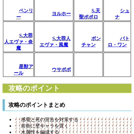
ペンリ
S.天
シュ
ヨルホー
ー
聖ポポロ
ナ
S.大罪
S.大罪人
ボン
バト
人エヴァ・炎
エヴァ・風魔
チャン
ロ・ワン
魔
星獣ア
ウサポポ
ール
攻略のポイント
攻略のポイントまとめ
感電と死の宣告を対策する
前衛に壁キャラを置く
水属性を編成する