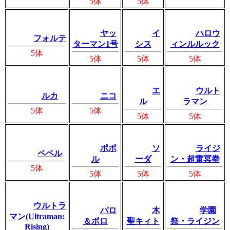
5体
5体
ヤッ
イ
ハロウ
フォルテ
ターマン1号
シス
ィンルルック
5体
5体
5体
5体
エ
ウルト
ルカ
ニコ
ル
ラマン
5体
5体
5体
5体
ポポ
ソ
ライジ
ペペル
ル
ーダ
ン・超雷冥拳
5体
5体
5体
5体
ウルトラ
パロ
木
学園
マン(Ultraman:
＆ポロ
聖キィト
祭・ライジン
Rising)