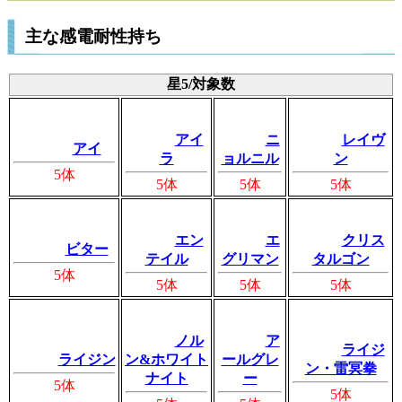
主な感電耐性持ち
星5/対象数
アイ
ニ
レイヴ
アイ
ラ
ョルニル
ン
5体
5体
5体
5体
エン
エ
クリス
ビター
テイル
グリマン
タルゴン
5体
5体
5体
5体
ノル
ア
ライジ
ライジン
ン&ホワイト
ールグレ
ン・雷冥拳
ナイト
ー
5体
5体