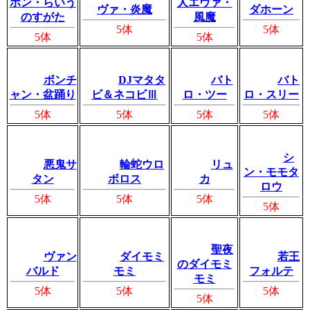
ボン・らいう
人エヴァ・
ヴァ・炎魔
ダホーン
のすがた
風魔
5体
5体
5体
5体
ボンチ
DJマタタ
バト
バト
ャン・盆踊り
ビ＆ネコビⅢ
ロ・ツー
ロ・スリー
5体
5体
5体
5体
シ
悪鬼サ
輪蛇ウロ
リュ
ン・モモタ
タン
ボロス
カ
ロウ
5体
5体
5体
5体
聖夜
ヴァン
ダイモミ
若王
のダイモミ
バルド
モミ
フォルテ
モミ
5体
5体
5体
5体