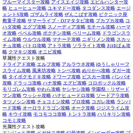
ブルーマイスター攻略
アイスエイジ攻略
エビルハンター攻
略
ヒューヒュー攻略
ユキマドー攻略
タコダンス攻略
エージ
ェントS攻略
ゴザムライ攻略
ぜんこぱす攻略
ピクニック座
敷童子攻略
サマーライブ・DJマタタビ攻略
プカプカ攻略
コ
ハダ攻略
エグブ攻略
スノーディア攻略
モチール攻略
ハーマ
オ攻略
ペペル攻略
ポクチン攻略
ペリーム攻略
ドラゴンスラ
イム攻略
ウルウル攻略
マナーテ攻略
ニギリメン攻略
スカッ
チュ攻略
パトロ攻略
アトラ攻略
ソラライト攻略
おゆばぁ攻
略
クマキジ攻略
オニビ攻略
草属性クエスト攻略
ドライアド攻略
エルフ攻略
アルラウネ攻略
ゆうしゃリーフ
スライム攻略
風来坊攻略
トンベ攻略
ぬりかべ攻略
ダガー攻
略
タイボクモドキ攻略
ドワーフ攻略
ビスカー攻略
パンパオ
攻略
ドラッコ攻略
ハナ攻略
エグピ攻略
コロポックル攻略
モリゴレム攻略
やわら攻略
ヤシヤシ攻略
学園祭・リザード
マン攻略
ウッシャ攻略
ハナヒュードロ攻略
ソードアラ攻略
タツノシン攻略
チョコミン攻略
ブロ攻略
コガレ攻略
ランバ
ード攻略
オーロラドラゴン攻略
オーク攻略
ジジスライム攻
略
キウイ攻略
モコモココ攻略
トントラ攻略
ハリキリン攻略
コモミ攻略
光属性クエスト攻略
エンジェル攻略
ペガサス攻略
62号攻略
インベーダー攻略
プ