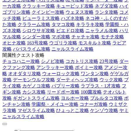
ーカ攻略
クラッキー攻略
キューピッド攻略
ネブダ攻略
ハイ
ゴブリン攻略
クインビー攻略
ウェヌス攻略
ランタ攻略
コメ
ッチ攻略
ピューラミス攻略
ハズネ攻略
ネコ神・ふくのすが
た攻略
クララーム攻略
タマコ攻略
キララキ攻略
学園祭・ハ
ズネ攻略
シロウサギ攻略
ピエドロ攻略
ニャラメル攻略
ハリ
マル攻略
シンダー攻略
マボ攻略
チャチャ攻略
モチチ攻略
オヒナ攻略
163号攻略
ウゴリラ攻略
モスキルト攻略
ラビア
攻略
ババスライム攻略
ニャルスライム攻略
闇属性クエスト攻略
チョコハニー攻略
シノビ攻略
コカトリス攻略
23号攻略
ダー
クファング攻略
アンラッキー攻略
ポイミー攻略
アメジー攻
略
オオダタリ攻略
ウォーロック攻略
ワンタン攻略
ゲゲルガ
攻略
デーモンウルフ攻略
ダーティヘッズ攻略
ウック攻略
ブ
ライ攻略
カゲノコ攻略
パプリー攻略
ラプラス・1才攻略
フ
ギン攻略
カシス攻略
リードボー攻略
100菌攻略
テオパルト
攻略
ギガントスライム攻略
ヨルホー攻略
ブルルタコ攻略
ボ
ンチャン攻略
学園祭・メイユー攻略
コナーガ攻略
ウミザク
ラ攻略
マゼスライム攻略
ひょっとこ攻略
ケンゾウ攻略
ヤミ
ニャルスライム攻略