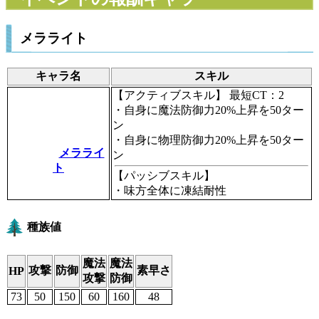
メラライト
キャラ名
スキル
【アクティブスキル】
最短CT：2
・自身に魔法防御力20%上昇を50ター
ン
・自身に物理防御力20%上昇を50ター
メラライ
ン
ト
【パッシブスキル】
・味方全体に凍結耐性
種族値
魔法
魔法
攻撃
防御
素早さ
HP
攻撃
防御
73
50
150
60
160
48