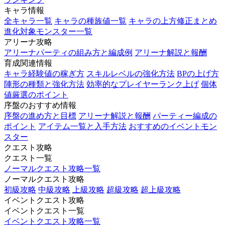
キャラ情報
全キャラ一覧
キャラの種族値一覧
キャラの上方修正まとめ
進化対象モンスター一覧
アリーナ攻略
アリーナパーティの組み方と編成例
アリーナ解説と報酬
育成関連情報
キャラ経験値の稼ぎ方
スキルレベルの強化方法
BPの上げ方
陣形の種類と強化方法
効率的なプレイヤーランク上げ
個体
値厳選のポイント
序盤のおすすめ情報
序盤の進め方と目標
アリーナ解説と報酬
パーティー編成の
ポイント
アイテム一覧と入手方法
おすすめのイベントモン
スター
クエスト攻略
クエスト一覧
ノーマルクエスト攻略一覧
ノーマルクエスト攻略
初級攻略
中級攻略
上級攻略
超級攻略
超上級攻略
イベントクエスト攻略
イベントクエスト一覧
イベントクエスト攻略一覧