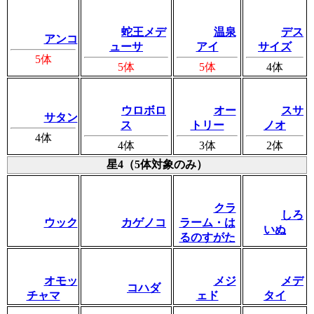
蛇王メデ
温泉
デス
アンコ
ューサ
アイ
サイズ
5体
5体
5体
4体
ウロボロ
オー
スサ
サタン
ス
トリー
ノオ
4体
4体
3体
2体
星4（5体対象のみ）
クラ
しろ
ウック
カゲノコ
ラーム・は
いぬ
るのすがた
オモッ
メジ
メデ
コハダ
チャマ
ェド
タイ