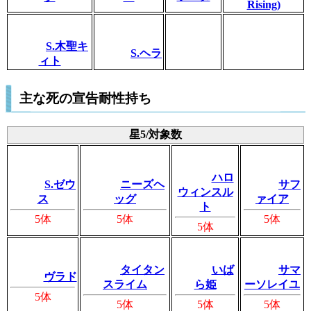
Rising)
S.木聖キ
S.ヘラ
ィト
主な死の宣告耐性持ち
星5/対象数
ハロ
S.ゼウ
ニーズヘ
サフ
ウィンスル
ス
ッグ
ァイア
ト
5体
5体
5体
5体
タイタン
いば
サマ
ヴラド
スライム
ら姫
ーソレイユ
5体
5体
5体
5体