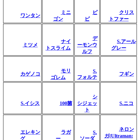
ミニ
ピ
クリス
ワンタン
ゴン
ピ
トファー
デ
ナイ
S.アール
ミツメ
ーモンウ
トスライム
グレー
ルフ
モリ
S.
カゲノコ
フギン
フォルテ
ゴレム
シ
S.イシス
100菌
シジェッ
S.ニコ
ト
ネロン
エレキン
ラガ
S.
ガ(Ultraman:
ソーダ
グ
ー