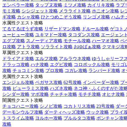
エンペラー攻略
タップヌ攻略
ミツメ攻略
カイリキ攻略
ラブ
モミ攻略
シシジェット攻略
メラライト攻略
ホニオン攻略
レ
ギ攻略
カシャ攻略
ひとつめこぞう攻略
リンゴメ攻略
ハムチ
水属性クエスト攻略
てるてるぼうず攻略
リザードマン攻略
ドルール攻略
ゲコト
ューヒュー攻略
ユキマドー攻略
タコダンス攻略
エージェント
エグブ攻略
スノーディア攻略
モチール攻略
ハーマオ攻略
ペ
ロ攻略
アトラ攻略
ソラライト攻略
おゆばぁ攻略
クマキジ攻
草属性クエスト攻略
ドライアド攻略
エルフ攻略
アルラウネ攻略
ゆうしゃリーフ
ドラッコ攻略
ハナ攻略
エグピ攻略
コロポックル攻略
モリゴ
攻略
チョコミン攻略
ブロ攻略
コガレ攻略
ランバード攻略
オ
光属性クエスト攻略
エンジェル攻略
ペガサス攻略
62号攻略
インベーダー攻略
プ
攻略
ピューラミス攻略
ハズネ攻略
ネコ神・ふくのすがた攻
シンダー攻略
マボ攻略
チャチャ攻略
モチチ攻略
オヒナ攻略
闇属性クエスト攻略
チョコハニー攻略
シノビ攻略
コカトリス攻略
23号攻略
ダー
デーモンウルフ攻略
ダーティヘッズ攻略
ウック攻略
ブライ
トスライム攻略
ヨルホー攻略
ブルルタコ攻略
ボンチャン攻
攻略