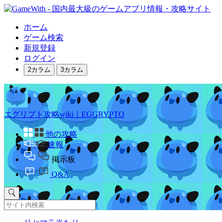
ホーム
ゲーム検索
新規登録
ログイン
2カラム
3カラム
エグリプト攻略wiki｜EGGRYPTO
他の攻略
速報
掲示板
Q&A