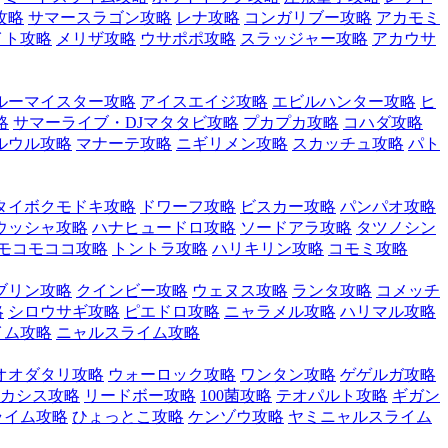
攻略
サマースラゴン攻略
レナ攻略
コンガリブー攻略
アカモミ
イト攻略
メリザ攻略
ウサポポ攻略
スラッジャー攻略
アカウサ
ルーマイスター攻略
アイスエイジ攻略
エビルハンター攻略
ヒ
略
サマーライブ・DJマタタビ攻略
プカプカ攻略
コハダ攻略
ルウル攻略
マナーテ攻略
ニギリメン攻略
スカッチュ攻略
パト
タイボクモドキ攻略
ドワーフ攻略
ビスカー攻略
パンパオ攻略
ウッシャ攻略
ハナヒュードロ攻略
ソードアラ攻略
タツノシン
モコモココ攻略
トントラ攻略
ハリキリン攻略
コモミ攻略
ブリン攻略
クインビー攻略
ウェヌス攻略
ランタ攻略
コメッチ
略
シロウサギ攻略
ピエドロ攻略
ニャラメル攻略
ハリマル攻略
イム攻略
ニャルスライム攻略
オオダタリ攻略
ウォーロック攻略
ワンタン攻略
ゲゲルガ攻略
カシス攻略
リードボー攻略
100菌攻略
テオパルト攻略
ギガン
ライム攻略
ひょっとこ攻略
ケンゾウ攻略
ヤミニャルスライム