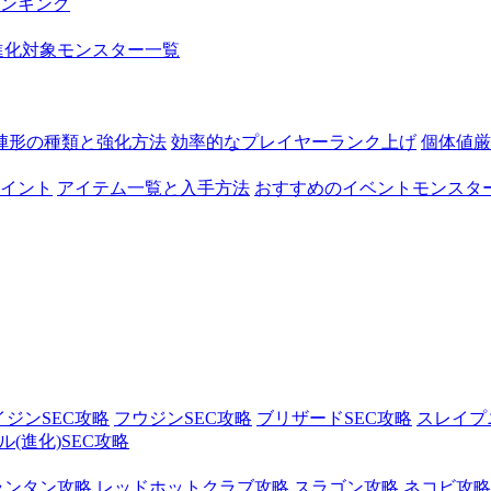
ンキング
進化対象モンスター一覧
陣形の種類と強化方法
効率的なプレイヤーランク上げ
個体値厳
イント
アイテム一覧と入手方法
おすすめのイベントモンスタ
イジンSEC攻略
フウジンSEC攻略
ブリザードSEC攻略
スレイプ
(進化)SEC攻略
ランタン攻略
レッドホットクラブ攻略
スラゴン攻略
ネコビ攻略