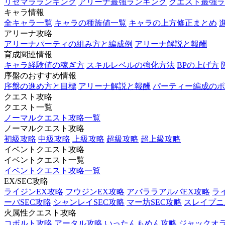
リセマラランキング
アリーナ最強ランキング
クエスト最強ラ
キャラ情報
全キャラ一覧
キャラの種族値一覧
キャラの上方修正まとめ
アリーナ攻略
アリーナパーティの組み方と編成例
アリーナ解説と報酬
育成関連情報
キャラ経験値の稼ぎ方
スキルレベルの強化方法
BPの上げ方
序盤のおすすめ情報
序盤の進め方と目標
アリーナ解説と報酬
パーティー編成のポ
クエスト攻略
クエスト一覧
ノーマルクエスト攻略一覧
ノーマルクエスト攻略
初級攻略
中級攻略
上級攻略
超級攻略
超上級攻略
イベントクエスト攻略
イベントクエスト一覧
イベントクエスト攻略一覧
EX/SEC攻略
ライジンEX攻略
フウジンEX攻略
アバララアルバEX攻略
ラ
ーバSEC攻略
シャンレイSEC攻略
マー坊SEC攻略
スレイプニル
火属性クエスト攻略
コボルト攻略
アータル攻略
いったんもめん攻略
ジャックオ