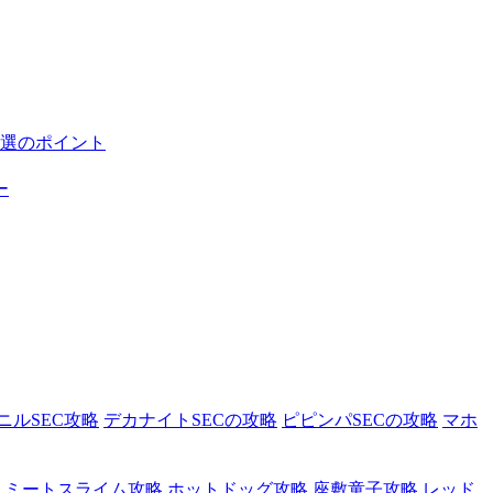
選のポイント
ー
ニルSEC攻略
デカナイトSECの攻略
ピピンパSECの攻略
マホ
ミートスライム攻略
ホットドッグ攻略
座敷童子攻略
レッド