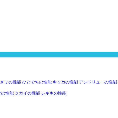
さミの性能
ひとでちの性能
キッカの性能
アンドリューの性能
マの性能
クガイの性能
シキキの性能