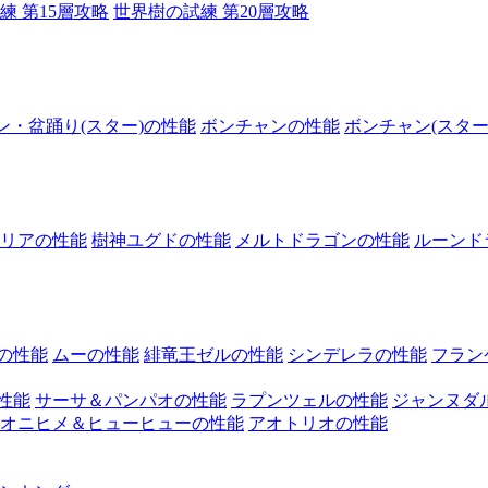
練 第15層攻略
世界樹の試練 第20層攻略
ン・盆踊り(スター)の性能
ボンチャンの性能
ボンチャン(スター
リアの性能
樹神ユグドの性能
メルトドラゴンの性能
ルーンド
の性能
ムーの性能
緋竜王ゼルの性能
シンデレラの性能
フラン
性能
サーサ＆パンパオの性能
ラプンツェルの性能
ジャンヌダ
オニヒメ＆ヒューヒューの性能
アオトリオの性能