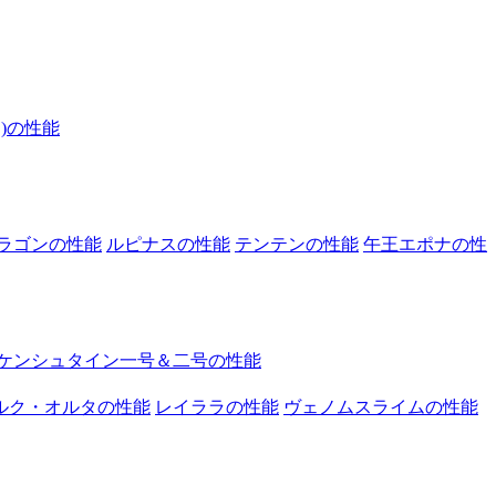
)の性能
ラゴンの性能
ルピナスの性能
テンテンの性能
午王エポナの性
ケンシュタイン一号＆二号の性能
ルク・オルタの性能
レイララの性能
ヴェノムスライムの性能