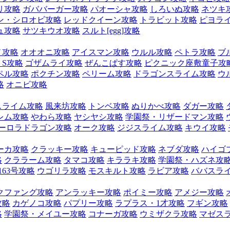
リ攻略
ガババーガー攻略
パオーシャ攻略
しろいぬ攻略
ネツキ
ン・シロオビ攻略
レッドクイーン攻略
トラビット攻略
ピヨラ
ュ攻略
サツキウオ攻略
スルト[egg]攻略
ノ攻略
オオオニ攻略
アイスマン攻略
ウルル攻略
ペトラ攻略
ブ
S攻略
ゴザムライ攻略
ぜんこぱす攻略
ピクニック座敷童子攻
ペル攻略
ポクチン攻略
ペリーム攻略
ドラゴンスライム攻略
ウ
略
オニビ攻略
スライム攻略
風来坊攻略
トンベ攻略
ぬりかべ攻略
ダガー攻略
レム攻略
やわら攻略
ヤシヤシ攻略
学園祭・リザードマン攻略
ーロラドラゴン攻略
オーク攻略
ジジスライム攻略
キウイ攻略
ーカ攻略
クラッキー攻略
キューピッド攻略
ネブダ攻略
ハイゴ
略
クララーム攻略
タマコ攻略
キララキ攻略
学園祭・ハズネ攻
163号攻略
ウゴリラ攻略
モスキルト攻略
ラビア攻略
ババスラ
クファング攻略
アンラッキー攻略
ポイミー攻略
アメジー攻略
攻略
カゲノコ攻略
パプリー攻略
ラプラス・1才攻略
フギン攻略
略
学園祭・メイユー攻略
コナーガ攻略
ウミザクラ攻略
マゼス