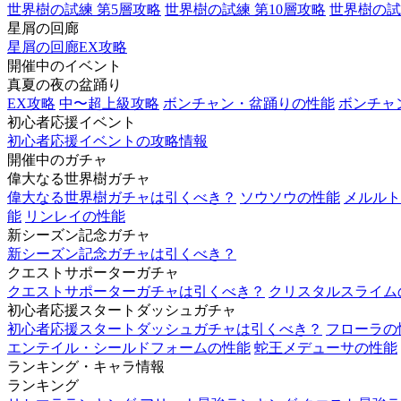
世界樹の試練 第5層攻略
世界樹の試練 第10層攻略
世界樹の試
星屑の回廊
星屑の回廊EX攻略
開催中のイベント
真夏の夜の盆踊り
EX攻略
中〜超上級攻略
ボンチャン・盆踊りの性能
ボンチャ
初心者応援イベント
初心者応援イベントの攻略情報
開催中のガチャ
偉大なる世界樹ガチャ
偉大なる世界樹ガチャは引くべき？
ソウソウの性能
メルルト
能
リンレイの性能
新シーズン記念ガチャ
新シーズン記念ガチャは引くべき？
クエストサポーターガチャ
クエストサポーターガチャは引くべき？
クリスタルスライム
初心者応援スタートダッシュガチャ
初心者応援スタートダッシュガチャは引くべき？
フローラの
エンテイル・シールドフォームの性能
蛇王メデューサの性能
ランキング・キャラ情報
ランキング