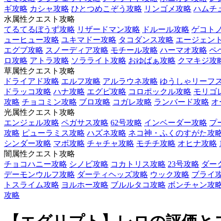
ギ攻略
カシャ攻略
ひとつめこぞう攻略
リンゴメ攻略
ハムチ
水属性クエスト攻略
てるてるぼうず攻略
リザードマン攻略
ドルール攻略
ゲコト
ューヒュー攻略
ユキマドー攻略
タコダンス攻略
エージェント
エグブ攻略
スノーディア攻略
モチール攻略
ハーマオ攻略
ペ
ロ攻略
アトラ攻略
ソラライト攻略
おゆばぁ攻略
クマキジ攻
草属性クエスト攻略
ドライアド攻略
エルフ攻略
アルラウネ攻略
ゆうしゃリーフ
ドラッコ攻略
ハナ攻略
エグピ攻略
コロポックル攻略
モリゴ
攻略
チョコミン攻略
ブロ攻略
コガレ攻略
ランバード攻略
オ
光属性クエスト攻略
エンジェル攻略
ペガサス攻略
62号攻略
インベーダー攻略
プ
攻略
ピューラミス攻略
ハズネ攻略
ネコ神・ふくのすがた攻
シンダー攻略
マボ攻略
チャチャ攻略
モチチ攻略
オヒナ攻略
闇属性クエスト攻略
チョコハニー攻略
シノビ攻略
コカトリス攻略
23号攻略
ダー
デーモンウルフ攻略
ダーティヘッズ攻略
ウック攻略
ブライ
トスライム攻略
ヨルホー攻略
ブルルタコ攻略
ボンチャン攻
攻略