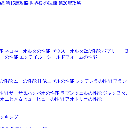
練 第15層攻略
世界樹の試練 第20層攻略
能
ネコ神・オルタの性能
ゼウス・オルタΩの性能
パプリー・
ーの性能
エンテイル・シールドフォームの性能
の性能
ムーの性能
緋竜王ゼルの性能
シンデレラの性能
フラン
性能
サーサ＆パンパオの性能
ラプンツェルの性能
ジャンヌダ
オニヒメ＆ヒューヒューの性能
アオトリオの性能
ンキング