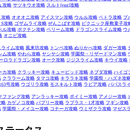
ュ攻略
サツキウオ攻略
スルト[egg]攻略
ノ攻略
オオオニ攻略
アイスマン攻略
ウルル攻略
ペトラ攻略
ブ
S攻略
ゴザムライ攻略
ぜんこぱす攻略
ピクニック座敷童子攻
ペル攻略
ポクチン攻略
ペリーム攻略
ドラゴンスライム攻略
ウ
略
オニビ攻略
スライム攻略
風来坊攻略
トンベ攻略
ぬりかべ攻略
ダガー攻略
レム攻略
やわら攻略
ヤシヤシ攻略
学園祭・リザードマン攻略
ーロラドラゴン攻略
オーク攻略
ジジスライム攻略
キウイ攻略
ーカ攻略
クラッキー攻略
キューピッド攻略
ネブダ攻略
ハイゴ
略
クララーム攻略
タマコ攻略
キララキ攻略
学園祭・ハズネ攻
163号攻略
ウゴリラ攻略
モスキルト攻略
ラビア攻略
ババスラ
クファング攻略
アンラッキー攻略
ポイミー攻略
アメジー攻略
攻略
カゲノコ攻略
パプリー攻略
ラプラス・1才攻略
フギン攻略
略
学園祭・メイユー攻略
コナーガ攻略
ウミザクラ攻略
マゼス