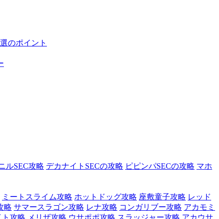
選のポイント
ー
ニルSEC攻略
デカナイトSECの攻略
ピピンパSECの攻略
マホ
ミートスライム攻略
ホットドッグ攻略
座敷童子攻略
レッド
攻略
サマースラゴン攻略
レナ攻略
コンガリブー攻略
アカモミ
イト攻略
メリザ攻略
ウサポポ攻略
スラッジャー攻略
アカウサ