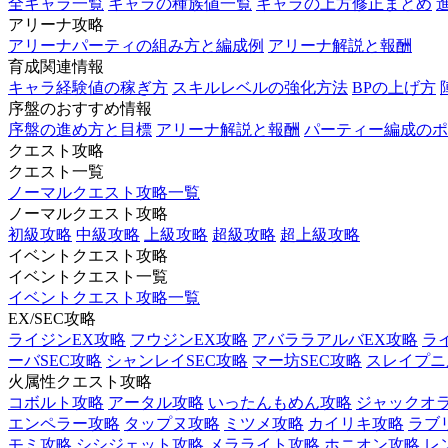
全キャラ一覧
キャラの種族値一覧
キャラの上方修正まとめ
アリーナ攻略
アリーナパーティの組み方と編成例
アリーナ解説と報酬
育成関連情報
キャラ経験値の稼ぎ方
スキルレベルの強化方法
BPの上げ方
序盤のおすすめ情報
序盤の進め方と目標
アリーナ解説と報酬
パーティー編成のポ
クエスト攻略
クエスト一覧
ノーマルクエスト攻略一覧
ノーマルクエスト攻略
初級攻略
中級攻略
上級攻略
超級攻略
超上級攻略
イベントクエスト攻略
イベントクエスト一覧
イベントクエスト攻略一覧
EX/SEC攻略
ライジンEX攻略
フウジンEX攻略
アバララアルバEX攻略
ラ
ーバSEC攻略
シャンレイSEC攻略
マー坊SEC攻略
スレイプニル
火属性クエスト攻略
コボルト攻略
アータル攻略
いったんもめん攻略
ジャックオ
エンペラー攻略
タップヌ攻略
ミツメ攻略
カイリキ攻略
ラブ
モミ攻略
シシジェット攻略
メラライト攻略
ホニオン攻略
レ