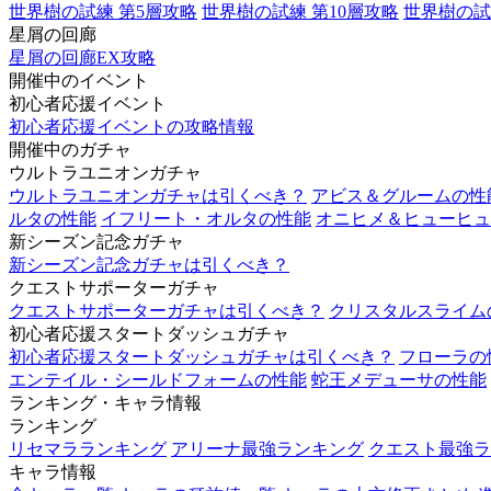
世界樹の試練 第5層攻略
世界樹の試練 第10層攻略
世界樹の試
星屑の回廊
星屑の回廊EX攻略
開催中のイベント
初心者応援イベント
初心者応援イベントの攻略情報
開催中のガチャ
ウルトラユニオンガチャ
ウルトラユニオンガチャは引くべき？
アビス＆グルームの性
ルタの性能
イフリート・オルタの性能
オニヒメ＆ヒューヒュ
新シーズン記念ガチャ
新シーズン記念ガチャは引くべき？
クエストサポーターガチャ
クエストサポーターガチャは引くべき？
クリスタルスライム
初心者応援スタートダッシュガチャ
初心者応援スタートダッシュガチャは引くべき？
フローラの
エンテイル・シールドフォームの性能
蛇王メデューサの性能
ランキング・キャラ情報
ランキング
リセマラランキング
アリーナ最強ランキング
クエスト最強ラ
キャラ情報