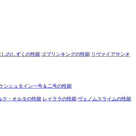
ほしのしずくの性能
ゴブリンキングの性能
リヴァイアサンオ
ケンシュタイン一号＆二号の性能
ルク・オルタの性能
レイララの性能
ヴェノムスライムの性能