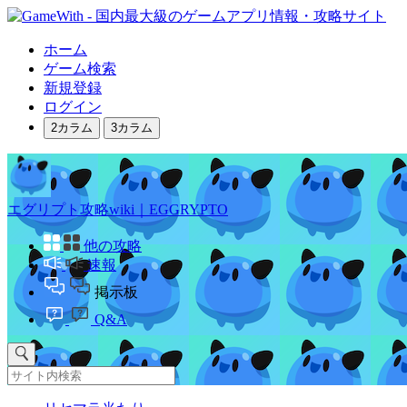
ホーム
ゲーム検索
新規登録
ログイン
2カラム
3カラム
エグリプト攻略wiki｜EGGRYPTO
他の攻略
速報
掲示板
Q&A