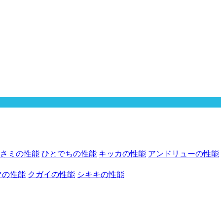
さミの性能
ひとでちの性能
キッカの性能
アンドリューの性能
マの性能
クガイの性能
シキキの性能