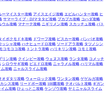
ルーマイスター攻略
アイスエイジ攻略
エビルハンター攻略
ヒ
略
サマーライブ・DJマタタビ攻略
プカプカ攻略
コハダ攻略
ルウル攻略
マナーテ攻略
ニギリメン攻略
スカッチュ攻略
パト
タイボクモドキ攻略
ドワーフ攻略
ビスカー攻略
パンパオ攻略
ウッシャ攻略
ハナヒュードロ攻略
ソードアラ攻略
タツノシン
モコモココ攻略
トントラ攻略
ハリキリン攻略
コモミ攻略
ブリン攻略
クインビー攻略
ウェヌス攻略
ランタ攻略
コメッチ
略
シロウサギ攻略
ピエドロ攻略
ニャラメル攻略
ハリマル攻略
イム攻略
ニャルスライム攻略
オオダタリ攻略
ウォーロック攻略
ワンタン攻略
ゲゲルガ攻略
カシス攻略
リードボー攻略
100菌攻略
テオパルト攻略
ギガン
ライム攻略
ひょっとこ攻略
ケンゾウ攻略
ヤミニャルスライム