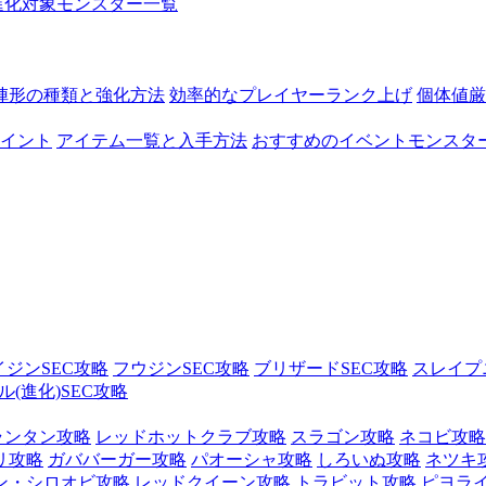
進化対象モンスター一覧
陣形の種類と強化方法
効率的なプレイヤーランク上げ
個体値厳
イント
アイテム一覧と入手方法
おすすめのイベントモンスタ
イジンSEC攻略
フウジンSEC攻略
ブリザードSEC攻略
スレイプ
(進化)SEC攻略
ランタン攻略
レッドホットクラブ攻略
スラゴン攻略
ネコビ攻略
リ攻略
ガババーガー攻略
パオーシャ攻略
しろいぬ攻略
ネツキ
ン・シロオビ攻略
レッドクイーン攻略
トラビット攻略
ピヨラ