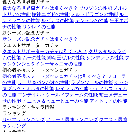
偉大なる世界樹ガチャ
偉大なる世界樹ガチャは引くべき？
ソウソウの性能
メルル
トリアの性能
樹神ユグドの性能
メルトドラゴンの性能
ルー
ンドラゴンの性能
ルピナスの性能
テンテンの性能
午王エポ
ナの性能
リンレイの性能
新シーズン記念ガチャ
新シーズン記念ガチャは引くべき？
クエストサポーターガチャ
クエストサポーターガチャは引くべき？
クリスタルスライ
ムの性能
ムーの性能
緋竜王ゼルの性能
シンデレラの性能
フ
ランケンシュタイン一号＆二号の性能
初心者応援スタートダッシュガチャ
初心者応援スタートダッシュガチャは引くべき？
フローラ
の性能
サーサ＆パンパオの性能
ラプンツェルの性能
ジャン
ヌダルク・オルタの性能
レイララの性能
ヴェノムスライム
の性能
エンテイル・シールドフォームの性能
蛇王メデュー
サの性能
オニヒメ＆ヒューヒューの性能
アオトリオの性能
ランキング・キャラ情報
ランキング
リセマラランキング
アリーナ最強ランキング
クエスト最強
ランキング
キャラ情報