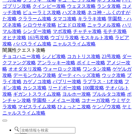
ゴブリン攻略
クインビー攻略
ウェヌス攻略
ランタ攻略
コメ
ッチ攻略
ピューラミス攻略
ハズネ攻略
ネコ神・ふくのすが
た攻略
クララーム攻略
タマコ攻略
キララキ攻略
学園祭・ハ
ズネ攻略
シロウサギ攻略
ピエドロ攻略
ニャラメル攻略
ハリ
マル攻略
シンダー攻略
マボ攻略
チャチャ攻略
モチチ攻略
オヒナ攻略
163号攻略
ウゴリラ攻略
モスキルト攻略
ラビア
攻略
ババスライム攻略
ニャルスライム攻略
闇属性クエスト攻略
チョコハニー攻略
シノビ攻略
コカトリス攻略
23号攻略
ダー
クファング攻略
アンラッキー攻略
ポイミー攻略
アメジー攻
略
オオダタリ攻略
ウォーロック攻略
ワンタン攻略
ゲゲルガ
攻略
デーモンウルフ攻略
ダーティヘッズ攻略
ウック攻略
ブ
ライ攻略
カゲノコ攻略
パプリー攻略
ラプラス・1才攻略
フ
ギン攻略
カシス攻略
リードボー攻略
100菌攻略
テオパルト
攻略
ギガントスライム攻略
ヨルホー攻略
ブルルタコ攻略
ボ
ンチャン攻略
学園祭・メイユー攻略
コナーガ攻略
ウミザク
ラ攻略
マゼスライム攻略
ひょっとこ攻略
ケンゾウ攻略
ヤミ
ニャルスライム攻略