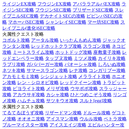
ライジンEX攻略
フウジンEX攻略
アバララアルバEX攻略
ラ
イジンSEC攻略
フウジンSEC攻略
ブリザードSEC攻略
スレ
イプニルSEC攻略
デカナイトSECの攻略
ピピンパSECの攻
略
マホーバSEC攻略
シャンレイSEC攻略
マー坊SEC攻略
ス
レイプニル(進化)SEC攻略
火属性クエスト攻略
コボルト攻略
アータル攻略
いったんもめん攻略
ジャックオ
ランタン攻略
レッドホットクラブ攻略
スラゴン攻略
ネコビ
攻略
ミートスライム攻略
ホットドッグ攻略
座敷童子攻略
レ
ッドエンペラー攻略
タップヌ攻略
ミツメ攻略
カイリキ攻略
ラブリ攻略
ガババーガー攻略
パオーシャ攻略
しろいぬ攻略
ネツキ攻略
サマースラゴン攻略
レナ攻略
コンガリブー攻略
アカモミモミ攻略
シシジェット攻略
メラライト攻略
ホニオ
ン攻略
レン・シロオビ攻略
レッドクイーン攻略
トラビット
攻略
ピヨライト攻略
メリザ攻略
ウサポポ攻略
スラッジャー
攻略
アカウサギ攻略
カシャ攻略
ひとつめこぞう攻略
リンゴ
メ攻略
ハムチュ攻略
サツキウオ攻略
スルト[egg]攻略
水属性クエスト攻略
てるてるぼうず攻略
リザードマン攻略
ドルール攻略
ゲコト
ノ攻略
オオオニ攻略
アイスマン攻略
ウルル攻略
ペトラ攻略
ブルーマイスター攻略
アイスエイジ攻略
エビルハンター攻