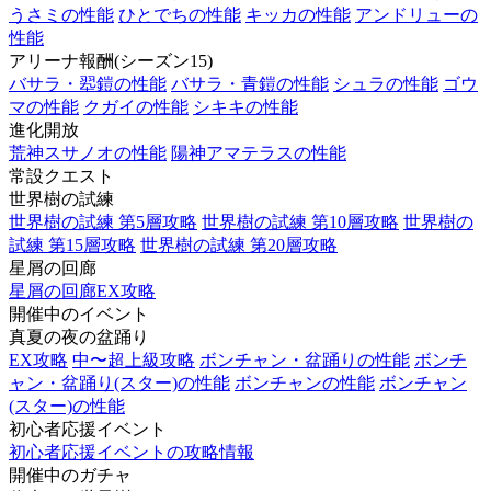
うさミの性能
ひとでちの性能
キッカの性能
アンドリューの
性能
アリーナ報酬(シーズン15)
バサラ・翆鎧の性能
バサラ・青鎧の性能
シュラの性能
ゴウ
マの性能
クガイの性能
シキキの性能
進化開放
荒神スサノオの性能
陽神アマテラスの性能
常設クエスト
世界樹の試練
世界樹の試練 第5層攻略
世界樹の試練 第10層攻略
世界樹の
試練 第15層攻略
世界樹の試練 第20層攻略
星屑の回廊
星屑の回廊EX攻略
開催中のイベント
真夏の夜の盆踊り
EX攻略
中〜超上級攻略
ボンチャン・盆踊りの性能
ボンチ
ャン・盆踊り(スター)の性能
ボンチャンの性能
ボンチャン
(スター)の性能
初心者応援イベント
初心者応援イベントの攻略情報
開催中のガチャ