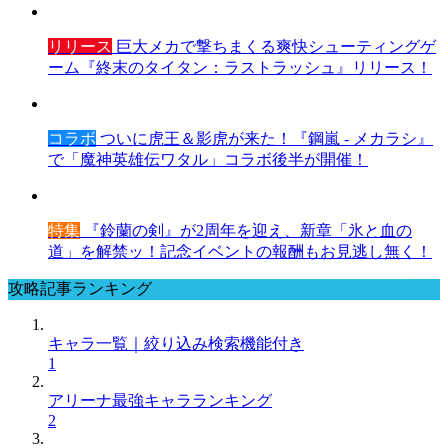
リリース
巨大メカで撃ちまくる爽快シューティングゲ
ーム『終末のタイタン：ラストラッシュ』リリース！
コラボ
ついに虎王＆影虎が来た！『鋼嵐 - メカラシ』
で「魔神英雄伝ワタル」コラボ後半が開催！
特集
『鈴蘭の剣』が2周年を迎え、新章「氷と血の
道」を解禁ッ！記念イベントの報酬もお見逃し無く！
攻略記事ランキング
キャラ一覧｜絞り込み検索機能付き
1
アリーナ最強キャラランキング
2