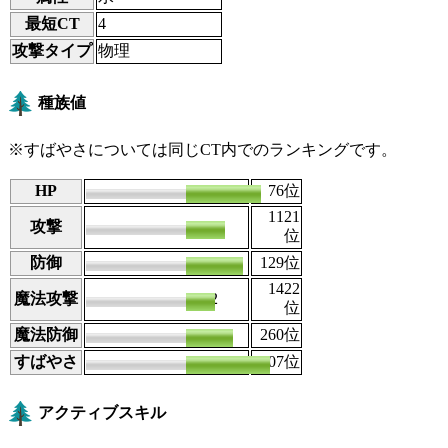
最短CT
4
攻撃タイプ
物理
種族値
※すばやさについては同じCT内でのランキングです。
HP
142
76
位
1121
攻撃
73
位
防御
120
129
位
1422
魔法攻撃
52
位
魔法防御
106
260
位
すばやさ
114
207
位
アクティブスキル