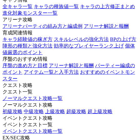
全キャラ一覧
キャラの種族値一覧
キャラの上方修正まとめ
進化対象モンスター一覧
アリーナ攻略
アリーナパーティの組み方と編成例
アリーナ解説と報酬
育成関連情報
キャラ経験値の稼ぎ方
スキルレベルの強化方法
BPの上げ方
陣形の種類と強化方法
効率的なプレイヤーランク上げ
個体
値厳選のポイント
序盤のおすすめ情報
序盤の進め方と目標
アリーナ解説と報酬
パーティー編成の
ポイント
アイテム一覧と入手方法
おすすめのイベントモン
スター
クエスト攻略
クエスト一覧
ノーマルクエスト攻略一覧
ノーマルクエスト攻略
初級攻略
中級攻略
上級攻略
超級攻略
超上級攻略
イベントクエスト攻略
イベントクエスト一覧
イベントクエスト攻略一覧
EX/SEC攻略