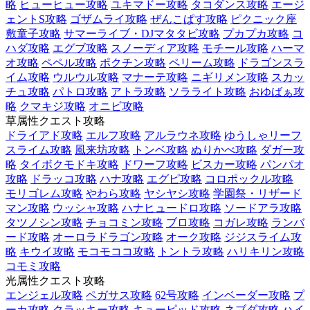
略
ヒューヒュー攻略
ユキマドー攻略
タコダンス攻略
エージ
ェントS攻略
ゴザムライ攻略
ぜんこぱす攻略
ピクニック座
敷童子攻略
サマーライブ・DJマタタビ攻略
プカプカ攻略
コ
ハダ攻略
エグブ攻略
スノーディア攻略
モチール攻略
ハーマ
オ攻略
ペペル攻略
ポクチン攻略
ペリーム攻略
ドラゴンスラ
イム攻略
ウルウル攻略
マナーテ攻略
ニギリメン攻略
スカッ
チュ攻略
パトロ攻略
アトラ攻略
ソラライト攻略
おゆばぁ攻
略
クマキジ攻略
オニビ攻略
草属性クエスト攻略
ドライアド攻略
エルフ攻略
アルラウネ攻略
ゆうしゃリーフ
スライム攻略
風来坊攻略
トンベ攻略
ぬりかべ攻略
ダガー攻
略
タイボクモドキ攻略
ドワーフ攻略
ビスカー攻略
パンパオ
攻略
ドラッコ攻略
ハナ攻略
エグピ攻略
コロポックル攻略
モリゴレム攻略
やわら攻略
ヤシヤシ攻略
学園祭・リザード
マン攻略
ウッシャ攻略
ハナヒュードロ攻略
ソードアラ攻略
タツノシン攻略
チョコミン攻略
ブロ攻略
コガレ攻略
ランバ
ード攻略
オーロラドラゴン攻略
オーク攻略
ジジスライム攻
略
キウイ攻略
モコモココ攻略
トントラ攻略
ハリキリン攻略
コモミ攻略
光属性クエスト攻略
エンジェル攻略
ペガサス攻略
62号攻略
インベーダー攻略
プ
ーカ攻略
クラッキー攻略
キューピッド攻略
ネブダ攻略
ハイ