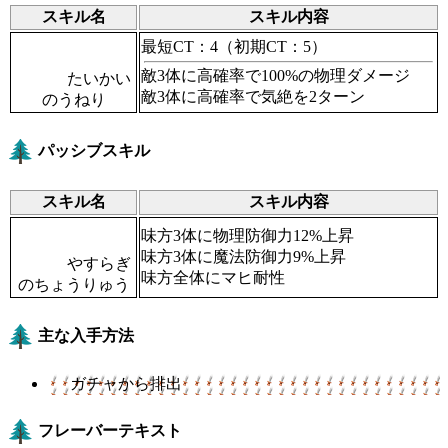
スキル名
スキル内容
最短CT：4
（初期CT：5）
敵3体に高確率で100%の物理ダメージ
たいかい
敵3体に高確率で気絶を2ターン
のうねり
パッシブスキル
スキル名
スキル内容
味方3体に物理防御力12%上昇
味方3体に魔法防御力9%上昇
やすらぎ
味方全体にマヒ耐性
のちょうりゅう
主な入手方法
ガチャから排出
フレーバーテキスト