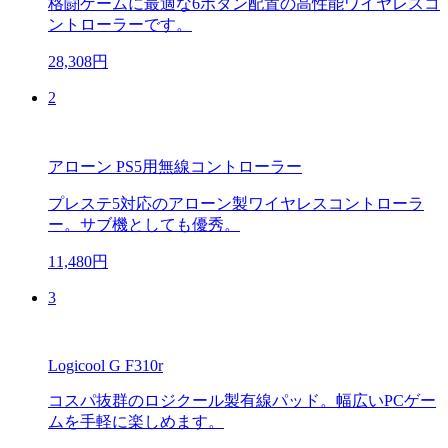
格闘ゲームに最適な6ボタン配置の高性能ワイヤレスコ
ントローラーです。
28,308円
2
アローン PS5用無線コントローラー
プレステ5対応のアローン製ワイヤレスコントローラ
ー。サブ機としても優秀。
11,480円
3
Logicool G F310r
コスパ抜群のロジクール製有線パッド。幅広いPCゲー
ムを手軽に楽しめます。