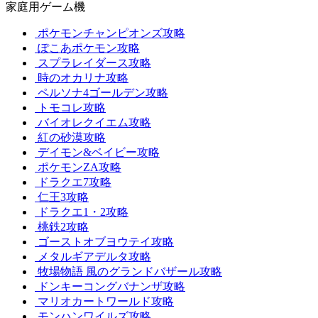
家庭用ゲーム機
ポケモンチャンピオンズ攻略
ぽこあポケモン攻略
スプラレイダース攻略
時のオカリナ攻略
ペルソナ4ゴールデン攻略
トモコレ攻略
バイオレクイエム攻略
紅の砂漠攻略
デイモン&ベイビー攻略
ポケモンZA攻略
ドラクエ7攻略
仁王3攻略
ドラクエ1・2攻略
桃鉄2攻略
ゴーストオブヨウテイ攻略
メタルギアデルタ攻略
牧場物語 風のグランドバザール攻略
ドンキーコングバナンザ攻略
マリオカートワールド攻略
モンハンワイルズ攻略