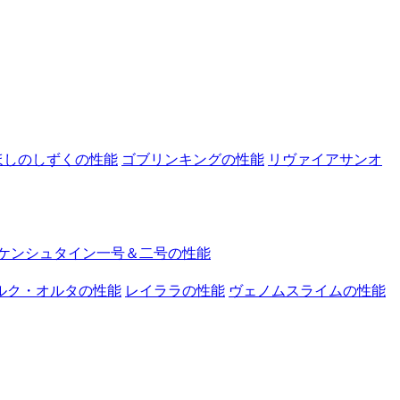
ほしのしずくの性能
ゴブリンキングの性能
リヴァイアサンオ
ケンシュタイン一号＆二号の性能
ルク・オルタの性能
レイララの性能
ヴェノムスライムの性能