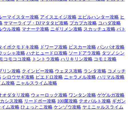
ルーマイスター攻略
アイスエイジ攻略
エビルハンター攻略
ヒ
略
サマーライブ・DJマタタビ攻略
プカプカ攻略
コハダ攻略
ルウル攻略
マナーテ攻略
ニギリメン攻略
スカッチュ攻略
パト
タイボクモドキ攻略
ドワーフ攻略
ビスカー攻略
パンパオ攻略
ウッシャ攻略
ハナヒュードロ攻略
ソードアラ攻略
タツノシン
モコモココ攻略
トントラ攻略
ハリキリン攻略
コモミ攻略
ブリン攻略
クインビー攻略
ウェヌス攻略
ランタ攻略
コメッチ
略
シロウサギ攻略
ピエドロ攻略
ニャラメル攻略
ハリマル攻略
イム攻略
ニャルスライム攻略
オオダタリ攻略
ウォーロック攻略
ワンタン攻略
ゲゲルガ攻略
カシス攻略
リードボー攻略
100菌攻略
テオパルト攻略
ギガン
ライム攻略
ひょっとこ攻略
ケンゾウ攻略
ヤミニャルスライム