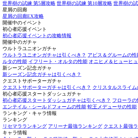
世界樹の試練 第5層攻略
世界樹の試練 第10層攻略
世界樹の試
星屑の回廊
星屑の回廊EX攻略
開催中のイベント
初心者応援イベント
初心者応援イベントの攻略情報
開催中のガチャ
ウルトラユニオンガチャ
ウルトラユニオンガチャは引くべき？
アビス＆グルームの性
ルタの性能
イフリート・オルタの性能
オニヒメ＆ヒューヒュ
新シーズン記念ガチャ
新シーズン記念ガチャは引くべき？
クエストサポーターガチャ
クエストサポーターガチャは引くべき？
クリスタルスライム
初心者応援スタートダッシュガチャ
初心者応援スタートダッシュガチャは引くべき？
フローラの
エンテイル・シールドフォームの性能
蛇王メデューサの性能
ランキング・キャラ情報
ランキング
リセマラランキング
アリーナ最強ランキング
クエスト最強ラ
キャラ情報