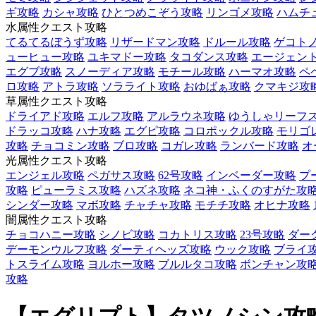
ギ攻略
カシャ攻略
ひとつめこぞう攻略
リンゴメ攻略
ハムチ
水属性クエスト攻略
てるてるぼうず攻略
リザードマン攻略
ドルール攻略
ゲコト
ューヒュー攻略
ユキマドー攻略
タコダンス攻略
エージェント
エグブ攻略
スノーディア攻略
モチール攻略
ハーマオ攻略
ペ
ロ攻略
アトラ攻略
ソラライト攻略
おゆばぁ攻略
クマキジ攻
草属性クエスト攻略
ドライアド攻略
エルフ攻略
アルラウネ攻略
ゆうしゃリーフ
ドラッコ攻略
ハナ攻略
エグピ攻略
コロポックル攻略
モリゴ
攻略
チョコミン攻略
ブロ攻略
コガレ攻略
ランバード攻略
オ
光属性クエスト攻略
エンジェル攻略
ペガサス攻略
62号攻略
インベーダー攻略
プ
攻略
ピューラミス攻略
ハズネ攻略
ネコ神・ふくのすがた攻
シンダー攻略
マボ攻略
チャチャ攻略
モチチ攻略
オヒナ攻略
闇属性クエスト攻略
チョコハニー攻略
シノビ攻略
コカトリス攻略
23号攻略
ダー
デーモンウルフ攻略
ダーティヘッズ攻略
ウック攻略
ブライ
トスライム攻略
ヨルホー攻略
ブルルタコ攻略
ボンチャン攻
攻略