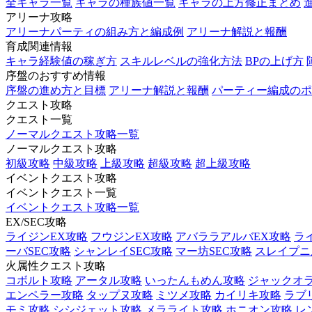
全キャラ一覧
キャラの種族値一覧
キャラの上方修正まとめ
アリーナ攻略
アリーナパーティの組み方と編成例
アリーナ解説と報酬
育成関連情報
キャラ経験値の稼ぎ方
スキルレベルの強化方法
BPの上げ方
序盤のおすすめ情報
序盤の進め方と目標
アリーナ解説と報酬
パーティー編成のポ
クエスト攻略
クエスト一覧
ノーマルクエスト攻略一覧
ノーマルクエスト攻略
初級攻略
中級攻略
上級攻略
超級攻略
超上級攻略
イベントクエスト攻略
イベントクエスト一覧
イベントクエスト攻略一覧
EX/SEC攻略
ライジンEX攻略
フウジンEX攻略
アバララアルバEX攻略
ラ
ーバSEC攻略
シャンレイSEC攻略
マー坊SEC攻略
スレイプニル
火属性クエスト攻略
コボルト攻略
アータル攻略
いったんもめん攻略
ジャックオ
エンペラー攻略
タップヌ攻略
ミツメ攻略
カイリキ攻略
ラブ
モミ攻略
シシジェット攻略
メラライト攻略
ホニオン攻略
レ