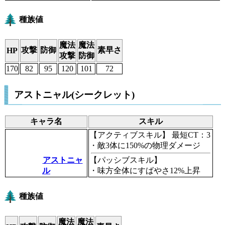
種族値
魔法
魔法
攻撃
防御
素早さ
HP
攻撃
防御
170
82
95
120
101
72
アストニャル(シークレット)
キャラ名
スキル
【アクティブスキル】
最短CT：3
・敵3体に150%の物理ダメージ
アストニャ
【パッシブスキル】
ル
・味方全体にすばやさ12%上昇
種族値
魔法
魔法