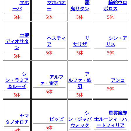
マホ
マホバオ
悪
輪蛇ウロ
ーバ
ー
鬼サタン
ボロス
5体
5体
5体
5体
土聖
ヘスティ
リ
シン・ア
ディオサタ
ア
サリザ
リス
ン
5体
5体
5体
5体
シ
ア
アルフ
ン・ラミア
ルファ・鉄
アンコ
ァ・雷刃
＆ルーイ
刃
5体
5体
5体
5体
シ
星霊魔導
ヤマ
ピッピ
ン・ジャバ
士ルーシィ・ハ
タノオロチ
ウォック
ートフィリア
5体
5体