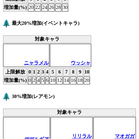
増加量(%)
20
22
24
26
28
30
最大20%増加(イベントキャラ)
対象キャラ
ニャラメル
ウッシャ
上限解放
0
1
2
3
4
5
6
7
8
9
10
増加量(%)
0
2
4
5
6
10
12
14
16
18
20
30%増加(レアモン)
対象キャラ
リリラル
マオガガ