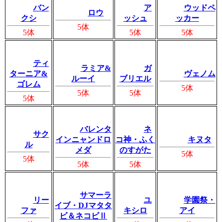
バン
ア
ウッドペ
ロウ
クシ
ッシュ
ッカー
5体
5体
5体
5体
ティ
ラミア&
ガ
ターニア&
ヴェノム
ルーイ
ブリエル
ゴレム
5体
5体
5体
5体
バレンタ
ネ
サク
インニャンドロ
コ神・ふく
キヌタ
ル
メダ
のすがた
5体
5体
5体
5体
サマーラ
リー
ユ
学園祭・
イブ・DJマタタ
ファ
キシロ
アイ
ビ＆ネコビⅡ