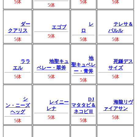
5体
5体
5体
5体
ダー
レ
テレサ＆
エゴブ
クアリス
ロ
バルル
5体
5体
5体
5体
地
ララ
地聖キュ
死鎌デス
聖キュベレ
エル
ベレー・翠斧
サイズ
ー・青斧
5体
5体
5体
5体
シ
DJ
レイニー
海龍リヴ
マタタビ＆
ン・ニーズ
レナ
ァイアサン
ネコビⅢ
ヘッグ
5体
5体
5体
5体