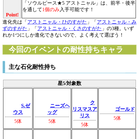
「ソウルピース★5 アストニャル」は、前半・後半
を通して
1個のみ
入手可能です！
Point!
進化先は「
アストニャル・ひのすがた
」「
アストニャル・み
ずのすがた
」「
アストニャル・くさのすがた
」の3種。いず
れか1つにしか進化できないので、よく考えて選ぼう！
今回のイベントの耐性持ちキャラ
主な石化耐性持ち
星5/対象数
ク
S.ゼ
ニーズヘ
リスマスア
ゴールド
ウス
ッグ
リス
5体
5体
5体
5体