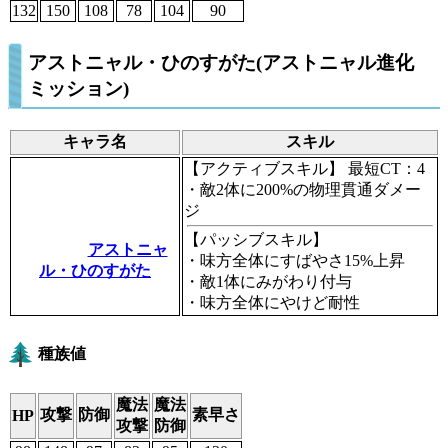
132
150
108
78
104
90
アストニャル・ひのすがた(アストニャル進化
ミッション)
キャラ名
スキル
【アクティブスキル】
最短CT：4
・敵2体に200%の物理貫通ダメー
ジ
【パッシブスキル】
アストニャ
・味方全体にすばやさ15%上昇
ル・ひのすがた
・敵1体にみがわり付与
・味方全体にやけど耐性
種族値
魔法
魔法
攻撃
防御
素早さ
HP
攻撃
防御