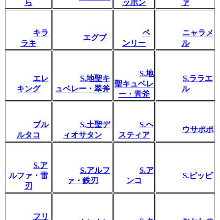
ら
ッポン
ァ
キラ
ペ
ニャラメ
エグブ
ラキ
ンリー
ル
S.地
エレ
S.地聖キ
S.ララエ
聖キュベレ
キング
ュベレー・翠斧
ル
ー・青斧
ブル
S.土聖デ
S.ヘ
ウサポポ
ルタコ
ィオサタン
スティア
S.ア
S.アルフ
S.ア
ルファ・雷
S.ピッピ
ァ・鉄刃
ンコ
刃
フリ