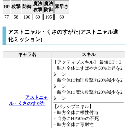
魔法
魔法
攻撃
防御
素早さ
HP
攻撃
防御
77
58
190
60
195
60
アストニャル・くさのすがた(アストニャル進
化ミッション)
キャラ名
スキル
【アクティブスキル】
最短CT：3
・味方全体にすばやさ50%上昇を2
ターン
・敵全体に物理攻撃力20%減少を2
ターン
・敵全体に魔法攻撃力20%減少を2
アストニャ
ターン
ル・くさのすがた
【パッシブスキル】
・味方全体に根性付与
・自身にHP50%の不死
・味方全体に毒耐性