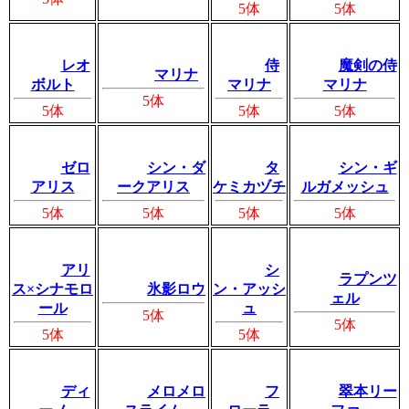
5体
5体
レオ
侍
魔剣の侍
マリナ
ボルト
マリナ
マリナ
5体
5体
5体
5体
ゼロ
シン・ダ
タ
シン・ギ
アリス
ークアリス
ケミカヅチ
ルガメッシュ
5体
5体
5体
5体
アリ
シ
ラプンツ
ス×シナモロ
氷影ロウ
ン・アッシ
ェル
ール
ュ
5体
5体
5体
5体
ディ
メロメロ
フ
翠本リー