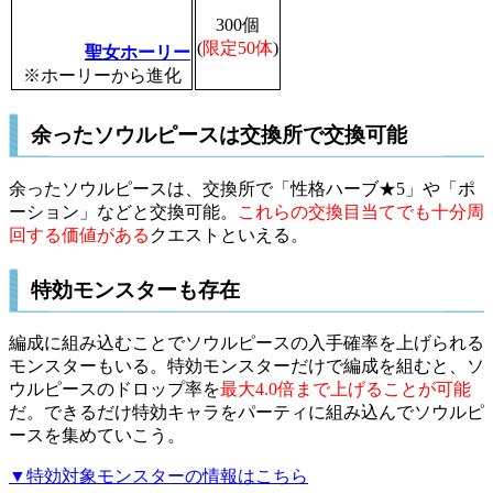
300個
(
限定50体
)
聖女ホーリー
※ホーリーから進化
余ったソウルピースは交換所で交換可能
余ったソウルピースは、交換所で「性格ハーブ★5」や「ポ
ーション」などと交換可能。
これらの交換目当てでも十分周
回する価値がある
クエストといえる。
特効モンスターも存在
編成に組み込むことでソウルピースの入手確率を上げられる
モンスターもいる。特効モンスターだけで編成を組むと、ソ
ウルピースのドロップ率を
最大4.0倍まで上げることが可能
だ。できるだけ特効キャラをパーティに組み込んでソウルピ
ースを集めていこう。
▼特効対象モンスターの情報はこちら