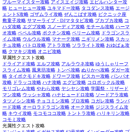
ブルーマイスター攻略
アイスエイジ攻略
エビルハンター攻
略
ヒューヒュー攻略
ユキマドー攻略
タコダンス攻略
エージ
ェントS攻略
ゴザムライ攻略
ぜんこぱす攻略
ピクニック座
敷童子攻略
サマーライブ・DJマタタビ攻略
プカプカ攻略
コ
ハダ攻略
エグブ攻略
スノーディア攻略
モチール攻略
ハーマ
オ攻略
ペペル攻略
ポクチン攻略
ペリーム攻略
ドラゴンスラ
イム攻略
ウルウル攻略
マナーテ攻略
ニギリメン攻略
スカッ
チュ攻略
パトロ攻略
アトラ攻略
ソラライト攻略
おゆばぁ攻
略
クマキジ攻略
オニビ攻略
草属性クエスト攻略
ドライアド攻略
エルフ攻略
アルラウネ攻略
ゆうしゃリーフ
スライム攻略
風来坊攻略
トンベ攻略
ぬりかべ攻略
ダガー攻
略
タイボクモドキ攻略
ドワーフ攻略
ビスカー攻略
パンパオ
攻略
ドラッコ攻略
ハナ攻略
エグピ攻略
コロポックル攻略
モリゴレム攻略
やわら攻略
ヤシヤシ攻略
学園祭・リザード
マン攻略
ウッシャ攻略
ハナヒュードロ攻略
ソードアラ攻略
タツノシン攻略
チョコミン攻略
ブロ攻略
コガレ攻略
ランバ
ード攻略
オーロラドラゴン攻略
オーク攻略
ジジスライム攻
略
キウイ攻略
モコモココ攻略
トントラ攻略
ハリキリン攻略
コモミ攻略
光属性クエスト攻略
エンジェル攻略
ペガサス攻略
62号攻略
インベーダー攻略
プ