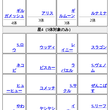
ギル
ギ
アリス
ルナミナ
ガメッシュ
ルムーン
3体
2体
4体
3体
星4（5体対象のみ）
S.ロ
レ
ウッディ
スラゴン
ウ
イニー
ネコ
ラ
S.ヴェノ
ビスカー
ビ
パエル
ム
ヒュ
S.サ
ぜんこぱ
コメッチ
ーヒュー
クル
す
やわ
イ
S.リーフ
ヤシヤシ