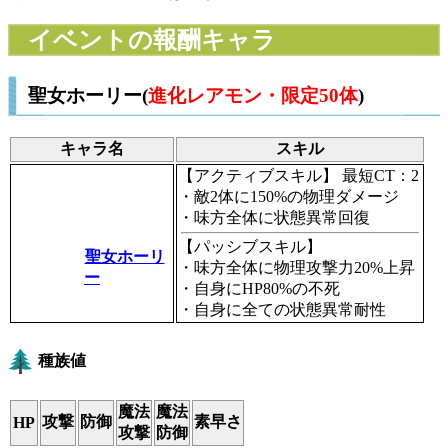
イベントの報酬キャラ
聖女ホーリー(
進化レアモン・限定50体
)
キャラ名
スキル
【アクティブスキル】
最短CT：2
・敵2体に150%の物理ダメージ
・味方全体に状態異常回復
【パッシブスキル】
聖女ホーリ
・味方全体に物理攻撃力20%上昇
ー
・自身にHP80%の不死
・自身に全ての状態異常耐性
種族値
魔法
魔法
攻撃
防御
素早さ
HP
攻撃
防御