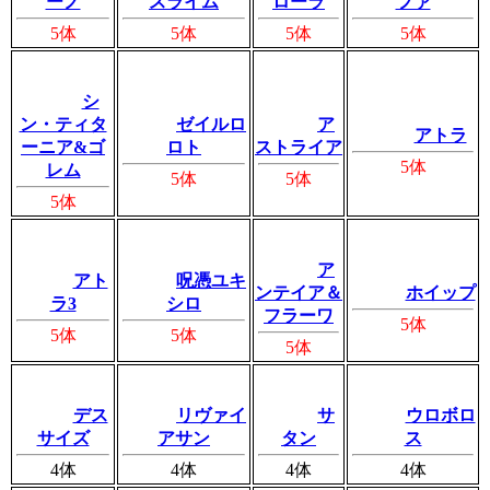
ーノ
スライム
ローラ
ファ
5体
5体
5体
5体
シ
ン・ティタ
ゼイルロ
ア
アトラ
ーニア&ゴ
ロト
ストライア
5体
レム
5体
5体
5体
ア
アト
呪憑ユキ
ンテイア＆
ホイップ
ラ3
シロ
フラーワ
5体
5体
5体
5体
デス
リヴァイ
サ
ウロボロ
サイズ
アサン
タン
ス
4体
4体
4体
4体