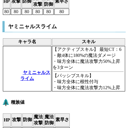
攻撃
防御
素早さ
HP
攻撃
防御
80
80
80
80
80
80
ヤミニャルスライム
キャラ名
スキル
【アクティブスキル】
最短CT：6
・敵4体に180%の魔法ダメージ
・味方全体に魔法攻撃力50%上昇
を3ターン
ヤミニャルス
【パッシブスキル】
ライム
・味方全体に根性付与
・味方全体に魔法攻撃力12%上昇
種族値
魔法
魔法
攻撃
防御
素早さ
HP
攻撃
防御