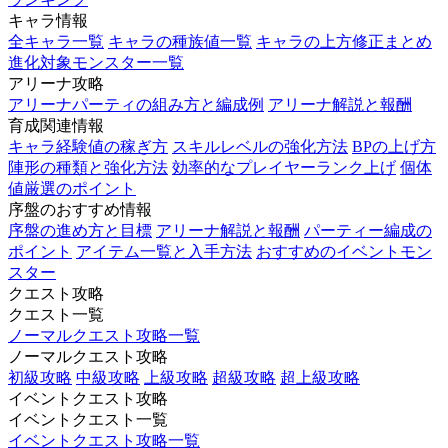
キャラ情報
全キャラ一覧
キャラの種族値一覧
キャラの上方修正まとめ
進化対象モンスター一覧
アリーナ攻略
アリーナパーティの組み方と編成例
アリーナ解説と報酬
育成関連情報
キャラ経験値の稼ぎ方
スキルレベルの強化方法
BPの上げ方
陣形の種類と強化方法
効率的なプレイヤーランク上げ
個体
値厳選のポイント
序盤のおすすめ情報
序盤の進め方と目標
アリーナ解説と報酬
パーティー編成の
ポイント
アイテム一覧と入手方法
おすすめのイベントモン
スター
クエスト攻略
クエスト一覧
ノーマルクエスト攻略一覧
ノーマルクエスト攻略
初級攻略
中級攻略
上級攻略
超級攻略
超上級攻略
イベントクエスト攻略
イベントクエスト一覧
イベントクエスト攻略一覧