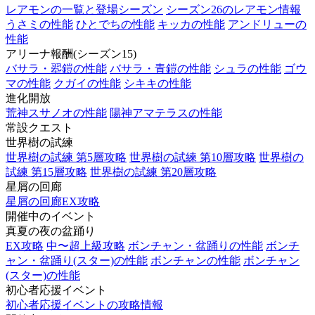
レアモンの一覧と登場シーズン
シーズン26のレアモン情報
うさミの性能
ひとでちの性能
キッカの性能
アンドリューの
性能
アリーナ報酬(シーズン15)
バサラ・翆鎧の性能
バサラ・青鎧の性能
シュラの性能
ゴウ
マの性能
クガイの性能
シキキの性能
進化開放
荒神スサノオの性能
陽神アマテラスの性能
常設クエスト
世界樹の試練
世界樹の試練 第5層攻略
世界樹の試練 第10層攻略
世界樹の
試練 第15層攻略
世界樹の試練 第20層攻略
星屑の回廊
星屑の回廊EX攻略
開催中のイベント
真夏の夜の盆踊り
EX攻略
中〜超上級攻略
ボンチャン・盆踊りの性能
ボンチ
ャン・盆踊り(スター)の性能
ボンチャンの性能
ボンチャン
(スター)の性能
初心者応援イベント
初心者応援イベントの攻略情報