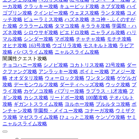
ーカ攻略
クラッキー攻略
キューピッド攻略
ネブダ攻略
ハイ
ゴブリン攻略
クインビー攻略
ウェヌス攻略
ランタ攻略
コメ
ッチ攻略
ピューラミス攻略
ハズネ攻略
ネコ神・ふくのすが
た攻略
クララーム攻略
タマコ攻略
キララキ攻略
学園祭・ハ
ズネ攻略
シロウサギ攻略
ピエドロ攻略
ニャラメル攻略
ハリ
マル攻略
シンダー攻略
マボ攻略
チャチャ攻略
モチチ攻略
オヒナ攻略
163号攻略
ウゴリラ攻略
モスキルト攻略
ラビア
攻略
ババスライム攻略
ニャルスライム攻略
闇属性クエスト攻略
チョコハニー攻略
シノビ攻略
コカトリス攻略
23号攻略
ダー
クファング攻略
アンラッキー攻略
ポイミー攻略
アメジー攻
略
オオダタリ攻略
ウォーロック攻略
ワンタン攻略
ゲゲルガ
攻略
デーモンウルフ攻略
ダーティヘッズ攻略
ウック攻略
ブ
ライ攻略
カゲノコ攻略
パプリー攻略
ラプラス・1才攻略
フ
ギン攻略
カシス攻略
リードボー攻略
100菌攻略
テオパルト
攻略
ギガントスライム攻略
ヨルホー攻略
ブルルタコ攻略
ボ
ンチャン攻略
学園祭・メイユー攻略
コナーガ攻略
ウミザク
ラ攻略
マゼスライム攻略
ひょっとこ攻略
ケンゾウ攻略
ヤミ
ニャルスライム攻略