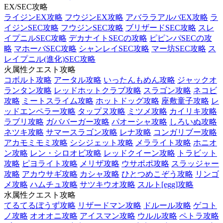
EX/SEC攻略
ライジンEX攻略
フウジンEX攻略
アバララアルバEX攻略
ラ
イジンSEC攻略
フウジンSEC攻略
ブリザードSEC攻略
スレ
イプニルSEC攻略
デカナイトSECの攻略
ピピンパSECの攻
略
マホーバSEC攻略
シャンレイSEC攻略
マー坊SEC攻略
ス
レイプニル(進化)SEC攻略
火属性クエスト攻略
コボルト攻略
アータル攻略
いったんもめん攻略
ジャックオ
ランタン攻略
レッドホットクラブ攻略
スラゴン攻略
ネコビ
攻略
ミートスライム攻略
ホットドッグ攻略
座敷童子攻略
レ
ッドエンペラー攻略
タップヌ攻略
ミツメ攻略
カイリキ攻略
ラブリ攻略
ガババーガー攻略
パオーシャ攻略
しろいぬ攻略
ネツキ攻略
サマースラゴン攻略
レナ攻略
コンガリブー攻略
アカモミモミ攻略
シシジェット攻略
メラライト攻略
ホニオ
ン攻略
レン・シロオビ攻略
レッドクイーン攻略
トラビット
攻略
ピヨライト攻略
メリザ攻略
ウサポポ攻略
スラッジャー
攻略
アカウサギ攻略
カシャ攻略
ひとつめこぞう攻略
リンゴ
メ攻略
ハムチュ攻略
サツキウオ攻略
スルト[egg]攻略
水属性クエスト攻略
てるてるぼうず攻略
リザードマン攻略
ドルール攻略
ゲコト
ノ攻略
オオオニ攻略
アイスマン攻略
ウルル攻略
ペトラ攻略