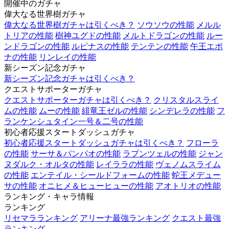
開催中のガチャ
偉大なる世界樹ガチャ
偉大なる世界樹ガチャは引くべき？
ソウソウの性能
メルル
トリアの性能
樹神ユグドの性能
メルトドラゴンの性能
ルー
ンドラゴンの性能
ルピナスの性能
テンテンの性能
午王エポ
ナの性能
リンレイの性能
新シーズン記念ガチャ
新シーズン記念ガチャは引くべき？
クエストサポーターガチャ
クエストサポーターガチャは引くべき？
クリスタルスライ
ムの性能
ムーの性能
緋竜王ゼルの性能
シンデレラの性能
フ
ランケンシュタイン一号＆二号の性能
初心者応援スタートダッシュガチャ
初心者応援スタートダッシュガチャは引くべき？
フローラ
の性能
サーサ＆パンパオの性能
ラプンツェルの性能
ジャン
ヌダルク・オルタの性能
レイララの性能
ヴェノムスライム
の性能
エンテイル・シールドフォームの性能
蛇王メデュー
サの性能
オニヒメ＆ヒューヒューの性能
アオトリオの性能
ランキング・キャラ情報
ランキング
リセマラランキング
アリーナ最強ランキング
クエスト最強
ランキング