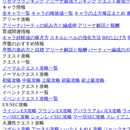
リセマラランキング
アリーナ最強ランキング
クエスト最強ラ
キャラ情報
全キャラ一覧
キャラの種族値一覧
キャラの上方修正まとめ
アリーナ攻略
アリーナパーティの組み方と編成例
アリーナ解説と報酬
育成関連情報
キャラ経験値の稼ぎ方
スキルレベルの強化方法
BPの上げ方
序盤のおすすめ情報
序盤の進め方と目標
アリーナ解説と報酬
パーティー編成のポ
クエスト攻略
クエスト一覧
ノーマルクエスト攻略一覧
ノーマルクエスト攻略
初級攻略
中級攻略
上級攻略
超級攻略
超上級攻略
イベントクエスト攻略
イベントクエスト一覧
イベントクエスト攻略一覧
EX/SEC攻略
ライジンEX攻略
フウジンEX攻略
アバララアルバEX攻略
ラ
ーバSEC攻略
シャンレイSEC攻略
マー坊SEC攻略
スレイプニル
火属性クエスト攻略
コボルト攻略
アータル攻略
いったんもめん攻略
ジャックオ