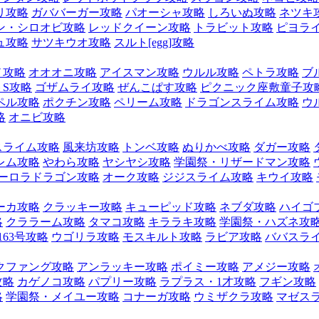
リ攻略
ガババーガー攻略
パオーシャ攻略
しろいぬ攻略
ネツキ
ン・シロオビ攻略
レッドクイーン攻略
トラビット攻略
ピヨラ
ュ攻略
サツキウオ攻略
スルト[egg]攻略
ノ攻略
オオオニ攻略
アイスマン攻略
ウルル攻略
ペトラ攻略
ブ
S攻略
ゴザムライ攻略
ぜんこぱす攻略
ピクニック座敷童子攻
ペル攻略
ポクチン攻略
ペリーム攻略
ドラゴンスライム攻略
ウ
略
オニビ攻略
スライム攻略
風来坊攻略
トンベ攻略
ぬりかべ攻略
ダガー攻略
レム攻略
やわら攻略
ヤシヤシ攻略
学園祭・リザードマン攻略
ーロラドラゴン攻略
オーク攻略
ジジスライム攻略
キウイ攻略
ーカ攻略
クラッキー攻略
キューピッド攻略
ネブダ攻略
ハイゴ
略
クララーム攻略
タマコ攻略
キララキ攻略
学園祭・ハズネ攻
163号攻略
ウゴリラ攻略
モスキルト攻略
ラビア攻略
ババスラ
クファング攻略
アンラッキー攻略
ポイミー攻略
アメジー攻略
攻略
カゲノコ攻略
パプリー攻略
ラプラス・1才攻略
フギン攻略
略
学園祭・メイユー攻略
コナーガ攻略
ウミザクラ攻略
マゼス