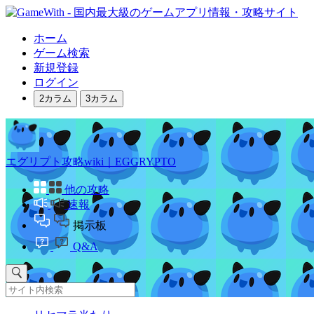
ホーム
ゲーム検索
新規登録
ログイン
2カラム
3カラム
エグリプト攻略wiki｜EGGRYPTO
他の攻略
速報
掲示板
Q&A