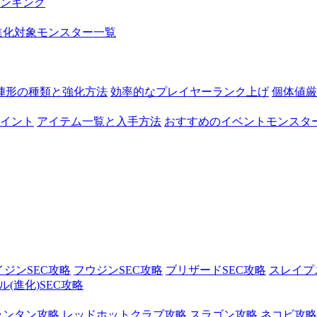
ンキング
進化対象モンスター一覧
陣形の種類と強化方法
効率的なプレイヤーランク上げ
個体値厳
イント
アイテム一覧と入手方法
おすすめのイベントモンスタ
イジンSEC攻略
フウジンSEC攻略
ブリザードSEC攻略
スレイプ
(進化)SEC攻略
ランタン攻略
レッドホットクラブ攻略
スラゴン攻略
ネコビ攻略