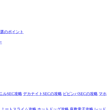
選のポイント
ー
ニルSEC攻略
デカナイトSECの攻略
ピピンパSECの攻略
マホ
ミートスライム攻略
ホットドッグ攻略
座敷童子攻略
レッド