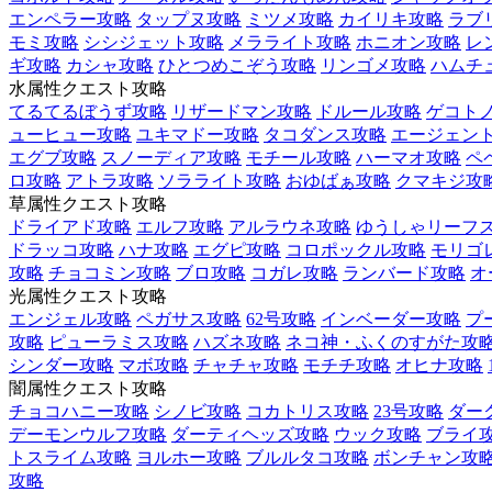
エンペラー攻略
タップヌ攻略
ミツメ攻略
カイリキ攻略
ラブ
モミ攻略
シシジェット攻略
メラライト攻略
ホニオン攻略
レ
ギ攻略
カシャ攻略
ひとつめこぞう攻略
リンゴメ攻略
ハムチ
水属性クエスト攻略
てるてるぼうず攻略
リザードマン攻略
ドルール攻略
ゲコト
ューヒュー攻略
ユキマドー攻略
タコダンス攻略
エージェント
エグブ攻略
スノーディア攻略
モチール攻略
ハーマオ攻略
ペ
ロ攻略
アトラ攻略
ソラライト攻略
おゆばぁ攻略
クマキジ攻
草属性クエスト攻略
ドライアド攻略
エルフ攻略
アルラウネ攻略
ゆうしゃリーフ
ドラッコ攻略
ハナ攻略
エグピ攻略
コロポックル攻略
モリゴ
攻略
チョコミン攻略
ブロ攻略
コガレ攻略
ランバード攻略
オ
光属性クエスト攻略
エンジェル攻略
ペガサス攻略
62号攻略
インベーダー攻略
プ
攻略
ピューラミス攻略
ハズネ攻略
ネコ神・ふくのすがた攻
シンダー攻略
マボ攻略
チャチャ攻略
モチチ攻略
オヒナ攻略
闇属性クエスト攻略
チョコハニー攻略
シノビ攻略
コカトリス攻略
23号攻略
ダー
デーモンウルフ攻略
ダーティヘッズ攻略
ウック攻略
ブライ
トスライム攻略
ヨルホー攻略
ブルルタコ攻略
ボンチャン攻
攻略