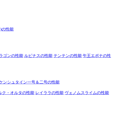
)の性能
ラゴンの性能
ルピナスの性能
テンテンの性能
午王エポナの性
ケンシュタイン一号＆二号の性能
ルク・オルタの性能
レイララの性能
ヴェノムスライムの性能