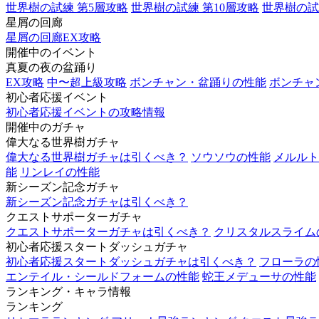
世界樹の試練 第5層攻略
世界樹の試練 第10層攻略
世界樹の試
星屑の回廊
星屑の回廊EX攻略
開催中のイベント
真夏の夜の盆踊り
EX攻略
中〜超上級攻略
ボンチャン・盆踊りの性能
ボンチャ
初心者応援イベント
初心者応援イベントの攻略情報
開催中のガチャ
偉大なる世界樹ガチャ
偉大なる世界樹ガチャは引くべき？
ソウソウの性能
メルルト
能
リンレイの性能
新シーズン記念ガチャ
新シーズン記念ガチャは引くべき？
クエストサポーターガチャ
クエストサポーターガチャは引くべき？
クリスタルスライム
初心者応援スタートダッシュガチャ
初心者応援スタートダッシュガチャは引くべき？
フローラの
エンテイル・シールドフォームの性能
蛇王メデューサの性能
ランキング・キャラ情報
ランキング