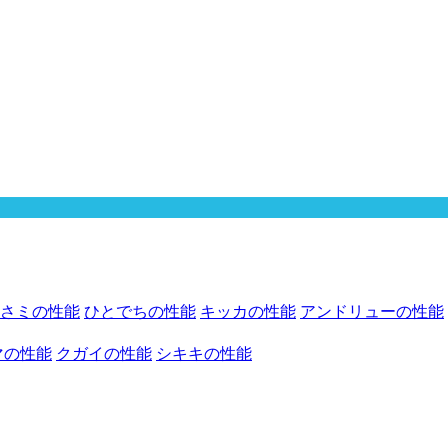
さミの性能
ひとでちの性能
キッカの性能
アンドリューの性能
マの性能
クガイの性能
シキキの性能