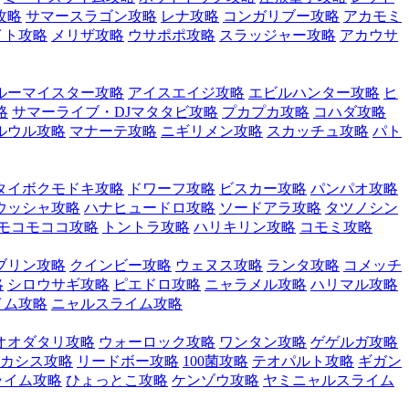
攻略
サマースラゴン攻略
レナ攻略
コンガリブー攻略
アカモミ
イト攻略
メリザ攻略
ウサポポ攻略
スラッジャー攻略
アカウサ
ルーマイスター攻略
アイスエイジ攻略
エビルハンター攻略
ヒ
略
サマーライブ・DJマタタビ攻略
プカプカ攻略
コハダ攻略
ルウル攻略
マナーテ攻略
ニギリメン攻略
スカッチュ攻略
パト
タイボクモドキ攻略
ドワーフ攻略
ビスカー攻略
パンパオ攻略
ウッシャ攻略
ハナヒュードロ攻略
ソードアラ攻略
タツノシン
モコモココ攻略
トントラ攻略
ハリキリン攻略
コモミ攻略
ブリン攻略
クインビー攻略
ウェヌス攻略
ランタ攻略
コメッチ
略
シロウサギ攻略
ピエドロ攻略
ニャラメル攻略
ハリマル攻略
イム攻略
ニャルスライム攻略
オオダタリ攻略
ウォーロック攻略
ワンタン攻略
ゲゲルガ攻略
カシス攻略
リードボー攻略
100菌攻略
テオパルト攻略
ギガン
ライム攻略
ひょっとこ攻略
ケンゾウ攻略
ヤミニャルスライム