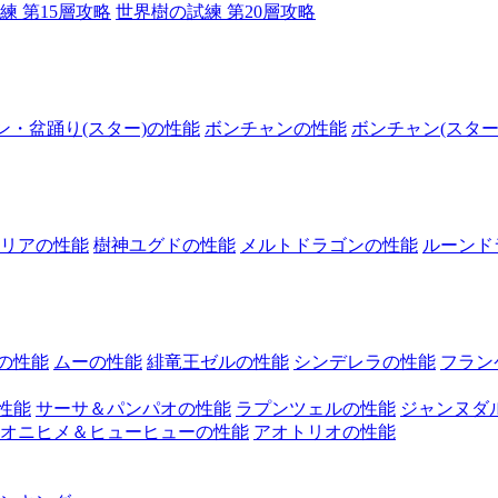
練 第15層攻略
世界樹の試練 第20層攻略
ン・盆踊り(スター)の性能
ボンチャンの性能
ボンチャン(スター
リアの性能
樹神ユグドの性能
メルトドラゴンの性能
ルーンド
の性能
ムーの性能
緋竜王ゼルの性能
シンデレラの性能
フラン
性能
サーサ＆パンパオの性能
ラプンツェルの性能
ジャンヌダ
オニヒメ＆ヒューヒューの性能
アオトリオの性能