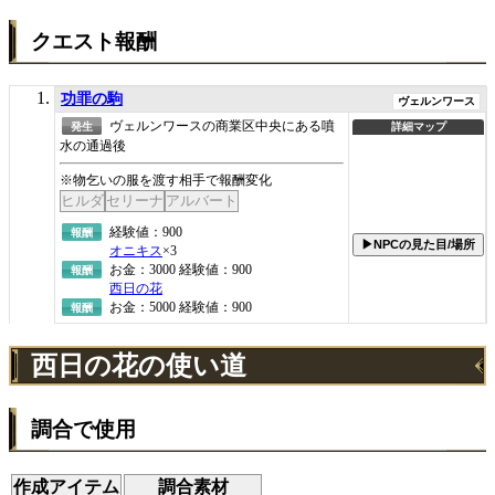
クエスト報酬
功罪の駒
ヴェルンワース
ヴェルンワースの商業区中央にある噴
発生
詳細マップ
水の通過後
※物乞いの服を渡す相手で報酬変化
ヒルダ
セリーナ
アルバート
経験値：900
報酬
▶NPCの見た目/場所
オニキス
×3
お金：3000 経験値：900
報酬
西日の花
お金：5000 経験値：900
報酬
西日の花の使い道
調合で使用
作成アイテム
調合素材