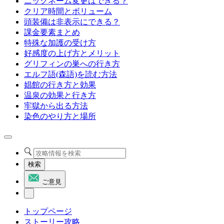
ニックネーム変更はできる？
クリア時間とボリューム
頭装備は非表示にできる？
課金要素まとめ
特殊な加護の受け方
好感度の上げ方とメリット
グリフィンの巣への行き方
エルフ語(森語)を読む方法
娼館の行き方と効果
温泉の効果と行き方
牢獄から出る方法
染色のやり方と場所
検索
ご意見
トップページ
ストーリー攻略