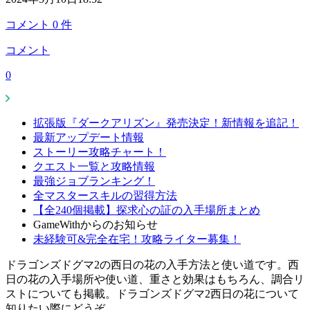
コメント
0
件
コメント
0
拡張版『ダークアリズン』発売決定！新情報を追記！
最新アップデート情報
ストーリー攻略チャート！
クエスト一覧と攻略情報
最強ジョブランキング！
全マスタースキルの習得方法
【全240個掲載】探求心の証の入手場所まとめ
GameWithからのお知らせ
未経験可&完全在宅！攻略ライター募集！
ドラゴンズドグマ2の西日の花の入手方法と使い道です。西
日の花の入手場所や使い道、重さと効果はもちろん、調合リ
ストについても掲載。ドラゴンズドグマ2西日の花について
知りたい際にどうぞ。