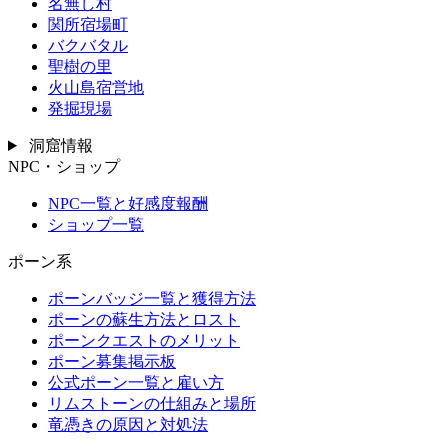
名無し村
関所宿場町
バクバタル
聖樹の里
火山島宿営地
発掘現場
洞窟情報
NPC・ショップ
NPC一覧と好感度報酬
ショップ一覧
ポーン系
ポーンバッジ一覧と獲得方法
ポーンの蘇生方法とロスト
ポーンクエストのメリット
ポーン募集掲示板
公式ポーン一覧と雇い方
リムストーンの仕組みと場所
竜憑きの原因と対処法