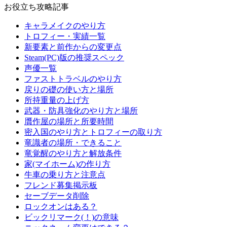
お役立ち攻略記事
キャラメイクのやり方
トロフィー・実績一覧
新要素と前作からの変更点
Steam(PC)版の推奨スペック
声優一覧
ファストトラベルのやり方
戻りの礎の使い方と場所
所持重量の上げ方
武器・防具強化のやり方と場所
贋作屋の場所と所要時間
密入国のやり方とトロフィーの取り方
竜識者の場所・できること
竜覚醒のやり方と解放条件
家(マイホーム)の作り方
牛車の乗り方と注意点
フレンド募集掲示板
セーブデータ削除
ロックオンはある？
ビックリマーク(！)の意味