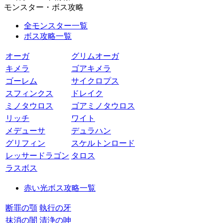
モンスター・ボス攻略
全モンスター一覧
ボス攻略一覧
オーガ
グリムオーガ
キメラ
ゴアキメラ
ゴーレム
サイクロプス
スフィンクス
ドレイク
ミノタウロス
ゴアミノタウロス
リッチ
ワイト
メデューサ
デュラハン
グリフィン
スケルトンロード
レッサードラゴン
タロス
ラスボス
赤い光ボス攻略一覧
断罪の顎
執行の牙
抹消の闇
清浄の呻