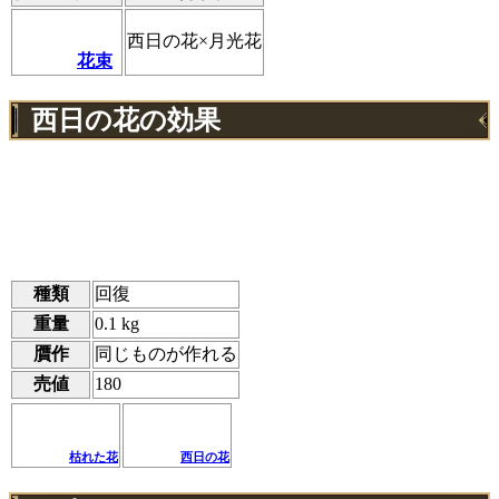
西日の花×月光花
花束
西日の花の効果
種類
回復
重量
0.1 kg
贋作
同じものが作れる
売値
180
枯れた花
西日の花