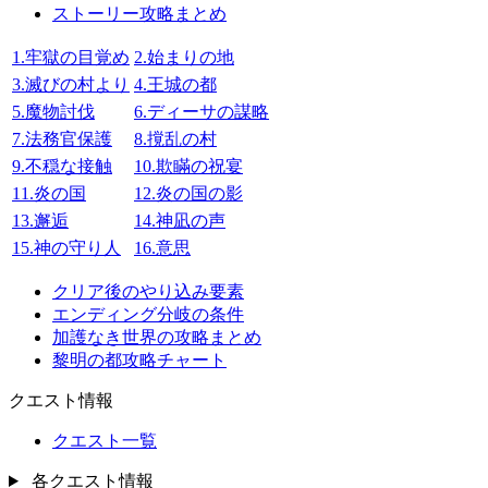
ストーリー攻略まとめ
1.牢獄の目覚め
2.始まりの地
3.滅びの村より
4.王城の都
5.魔物討伐
6.ディーサの謀略
7.法務官保護
8.撹乱の村
9.不穏な接触
10.欺瞞の祝宴
11.炎の国
12.炎の国の影
13.邂逅
14.神凪の声
15.神の守り人
16.意思
クリア後のやり込み要素
エンディング分岐の条件
加護なき世界の攻略まとめ
黎明の都攻略チャート
クエスト情報
クエスト一覧
各クエスト情報