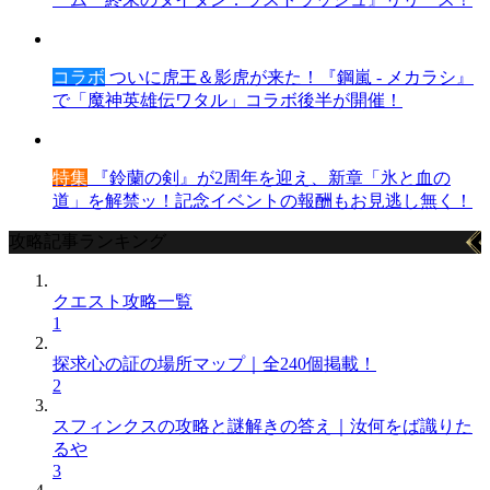
コラボ
ついに虎王＆影虎が来た！『鋼嵐 - メカラシ』
で「魔神英雄伝ワタル」コラボ後半が開催！
特集
『鈴蘭の剣』が2周年を迎え、新章「氷と血の
道」を解禁ッ！記念イベントの報酬もお見逃し無く！
攻略記事ランキング
クエスト攻略一覧
1
探求心の証の場所マップ｜全240個掲載！
2
スフィンクスの攻略と謎解きの答え｜汝何をば識りた
るや
3