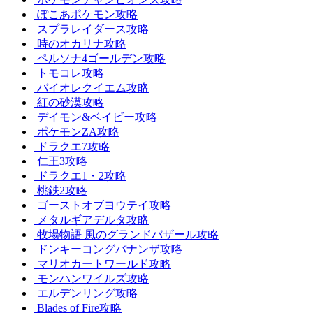
ぽこあポケモン攻略
スプラレイダース攻略
時のオカリナ攻略
ペルソナ4ゴールデン攻略
トモコレ攻略
バイオレクイエム攻略
紅の砂漠攻略
デイモン&ベイビー攻略
ポケモンZA攻略
ドラクエ7攻略
仁王3攻略
ドラクエ1・2攻略
桃鉄2攻略
ゴーストオブヨウテイ攻略
メタルギアデルタ攻略
牧場物語 風のグランドバザール攻略
ドンキーコングバナンザ攻略
マリオカートワールド攻略
モンハンワイルズ攻略
エルデンリング攻略
Blades of Fire攻略