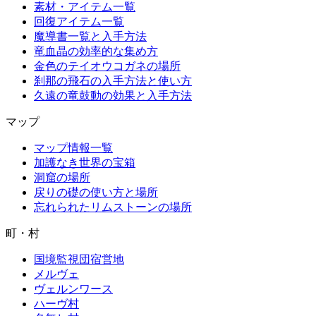
素材・アイテム一覧
回復アイテム一覧
魔導書一覧と入手方法
竜血晶の効率的な集め方
金色のテイオウコガネの場所
刹那の飛石の入手方法と使い方
久遠の竜鼓動の効果と入手方法
マップ
マップ情報一覧
加護なき世界の宝箱
洞窟の場所
戻りの礎の使い方と場所
忘れられたリムストーンの場所
町・村
国境監視団宿営地
メルヴェ
ヴェルンワース
ハーヴ村