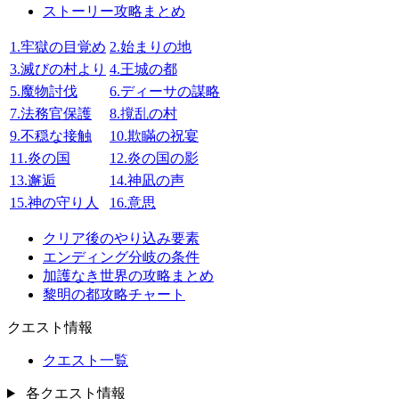
ストーリー攻略まとめ
1.牢獄の目覚め
2.始まりの地
3.滅びの村より
4.王城の都
5.魔物討伐
6.ディーサの謀略
7.法務官保護
8.撹乱の村
9.不穏な接触
10.欺瞞の祝宴
11.炎の国
12.炎の国の影
13.邂逅
14.神凪の声
15.神の守り人
16.意思
クリア後のやり込み要素
エンディング分岐の条件
加護なき世界の攻略まとめ
黎明の都攻略チャート
クエスト情報
クエスト一覧
各クエスト情報