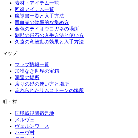
素材・アイテム一覧
回復アイテム一覧
魔導書一覧と入手方法
竜血晶の効率的な集め方
金色のテイオウコガネの場所
刹那の飛石の入手方法と使い方
久遠の竜鼓動の効果と入手方法
マップ
マップ情報一覧
加護なき世界の宝箱
洞窟の場所
戻りの礎の使い方と場所
忘れられたリムストーンの場所
町・村
国境監視団宿営地
メルヴェ
ヴェルンワース
ハーヴ村