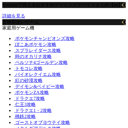
Amazonで買えるおすすめゲーミングデバイスまとめ【ad】
詳細を見る
攻略取扱いゲーム
家庭用ゲーム機
ポケモンチャンピオンズ攻略
ぽこあポケモン攻略
スプラレイダース攻略
時のオカリナ攻略
ペルソナ4ゴールデン攻略
トモコレ攻略
バイオレクイエム攻略
紅の砂漠攻略
デイモン&ベイビー攻略
ポケモンZA攻略
ドラクエ7攻略
仁王3攻略
ドラクエ1・2攻略
桃鉄2攻略
ゴーストオブヨウテイ攻略