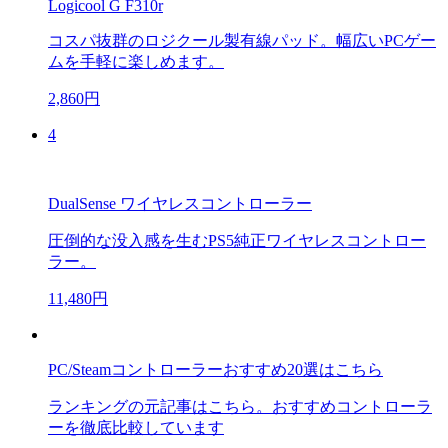
Logicool G F310r
コスパ抜群のロジクール製有線パッド。幅広いPCゲー
ムを手軽に楽しめます。
2,860円
4
DualSense ワイヤレスコントローラー
圧倒的な没入感を生むPS5純正ワイヤレスコントロー
ラー。
11,480円
PC/Steamコントローラーおすすめ20選はこちら
ランキングの元記事はこちら。おすすめコントローラ
ーを徹底比較しています