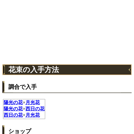
花束の入手方法
調合で入手
陽光の花
×
月光花
陽光の花
×
西日の花
西日の花
×
月光花
ショップ