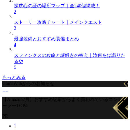
探求心の証の場所マップ｜全240個掲載！
2
ストーリー攻略チャート｜メインクエスト
3
最強装備とおすすめ装備まとめ
4
スフィンクスの攻略と謎解きの答え｜汝何をば識りた
るや
5
もっとみる
GameWithからのお知らせ
【Amazon7月】おすすめ記事からよく買われているコントロ
ーラーTOP4
PR
1