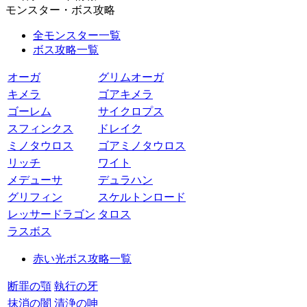
モンスター・ボス攻略
全モンスター一覧
ボス攻略一覧
オーガ
グリムオーガ
キメラ
ゴアキメラ
ゴーレム
サイクロプス
スフィンクス
ドレイク
ミノタウロス
ゴアミノタウロス
リッチ
ワイト
メデューサ
デュラハン
グリフィン
スケルトンロード
レッサードラゴン
タロス
ラスボス
赤い光ボス攻略一覧
断罪の顎
執行の牙
抹消の闇
清浄の呻