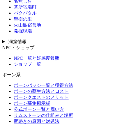
名無し村
関所宿場町
バクバタル
聖樹の里
火山島宿営地
発掘現場
洞窟情報
NPC・ショップ
NPC一覧と好感度報酬
ショップ一覧
ポーン系
ポーンバッジ一覧と獲得方法
ポーンの蘇生方法とロスト
ポーンクエストのメリット
ポーン募集掲示板
公式ポーン一覧と雇い方
リムストーンの仕組みと場所
竜憑きの原因と対処法