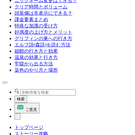
ニックネーム変更はできる？
クリア時間とボリューム
頭装備は非表示にできる？
課金要素まとめ
特殊な加護の受け方
好感度の上げ方とメリット
グリフィンの巣への行き方
エルフ語(森語)を読む方法
娼館の行き方と効果
温泉の効果と行き方
牢獄から出る方法
染色のやり方と場所
検索
ご意見
トップページ
ストーリー攻略