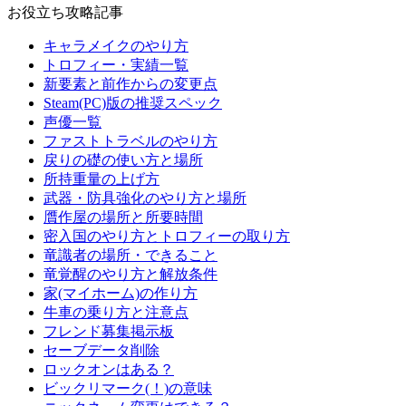
お役立ち攻略記事
キャラメイクのやり方
トロフィー・実績一覧
新要素と前作からの変更点
Steam(PC)版の推奨スペック
声優一覧
ファストトラベルのやり方
戻りの礎の使い方と場所
所持重量の上げ方
武器・防具強化のやり方と場所
贋作屋の場所と所要時間
密入国のやり方とトロフィーの取り方
竜識者の場所・できること
竜覚醒のやり方と解放条件
家(マイホーム)の作り方
牛車の乗り方と注意点
フレンド募集掲示板
セーブデータ削除
ロックオンはある？
ビックリマーク(！)の意味