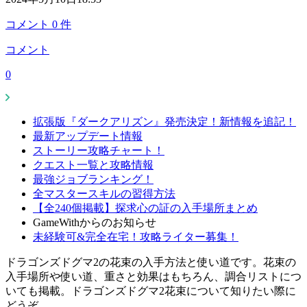
コメント
0
件
コメント
0
拡張版『ダークアリズン』発売決定！新情報を追記！
最新アップデート情報
ストーリー攻略チャート！
クエスト一覧と攻略情報
最強ジョブランキング！
全マスタースキルの習得方法
【全240個掲載】探求心の証の入手場所まとめ
GameWithからのお知らせ
未経験可&完全在宅！攻略ライター募集！
ドラゴンズドグマ2の花束の入手方法と使い道です。花束の
入手場所や使い道、重さと効果はもちろん、調合リストにつ
いても掲載。ドラゴンズドグマ2花束について知りたい際に
どうぞ。