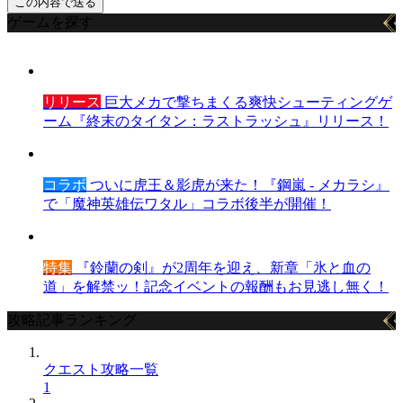
ゲームを探す
リリース
巨大メカで撃ちまくる爽快シューティングゲ
ーム『終末のタイタン：ラストラッシュ』リリース！
コラボ
ついに虎王＆影虎が来た！『鋼嵐 - メカラシ』
で「魔神英雄伝ワタル」コラボ後半が開催！
特集
『鈴蘭の剣』が2周年を迎え、新章「氷と血の
道」を解禁ッ！記念イベントの報酬もお見逃し無く！
攻略記事ランキング
クエスト攻略一覧
1