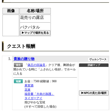
画像
名称/場所
花売りの露店
バクバタル
▶マップで場所を見る
クエスト報酬
貴族の贈り物
ヴェルンワース
「
偽王の目論見
」クリア後、舞踏会が
発生
詳細マップ
開かれている時に「ふさわしい恰好」でホール
に入る
お金：7500 経験値：900
報酬
果実酒
花束
▶NPCの見た目/場所
福音書「大炎の加護」
タイガーアイ
煌びやかな宝杖
(※すべて回収した場合)