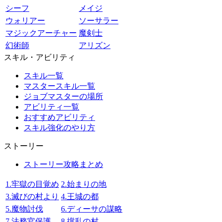
シーフ
メイジ
ウォリアー
ソーサラー
マジックアーチャー
魔剣士
幻術師
アリズン
スキル・アビリティ
スキル一覧
マスタースキル一覧
ジョブマスターの場所
アビリティ一覧
おすすめアビリティ
スキル強化のやり方
ストーリー
ストーリー攻略まとめ
1.牢獄の目覚め
2.始まりの地
3.滅びの村より
4.王城の都
5.魔物討伐
6.ディーサの謀略
7.法務官保護
8.撹乱の村