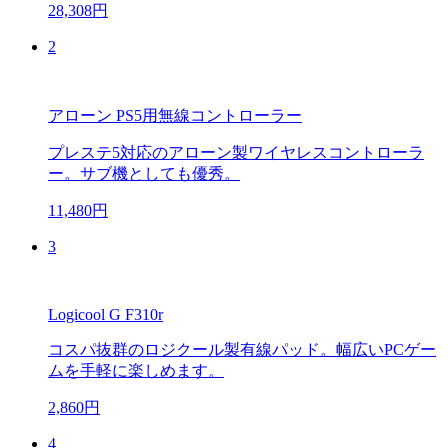
28,308円
2
アローン PS5用無線コントローラー
プレステ5対応のアローン製ワイヤレスコントローラ
ー。サブ機としても優秀。
11,480円
3
Logicool G F310r
コスパ抜群のロジクール製有線パッド。幅広いPCゲー
ムを手軽に楽しめます。
2,860円
4