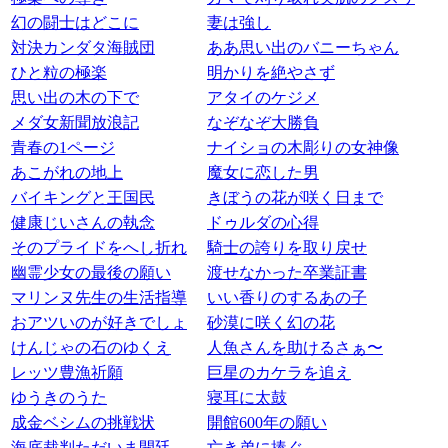
幻の闘士はどこに
妻は強し
対決カンダタ海賊団
ああ思い出のバニーちゃん
ひと粒の極楽
明かりを絶やさず
思い出の木の下で
アタイのケジメ
メダ女新聞放浪記
なぞなぞ大勝負
青春の1ページ
ナイショの木彫りの女神像
あこがれの地上
魔女に恋した男
バイキングと王国民
きぼうの花が咲く日まで
健康じいさんの執念
ドゥルダの心得
そのプライドをへし折れ
騎士の誇りを取り戻せ
幽霊少女の最後の願い
渡せなかった卒業証書
マリンヌ先生の生活指導
いい香りのするあの子
おアツいのが好きでしょ
砂漠に咲く幻の花
けんじゃの石のゆくえ
人魚さんを助けるさぁ〜
レッツ豊漁祈願
巨星のカケラを追え
ゆうきのうた
寝耳に太鼓
成金ベシムの挑戦状
開館600年の願い
海底裁判ただいま開廷
亡き弟に捧ぐ