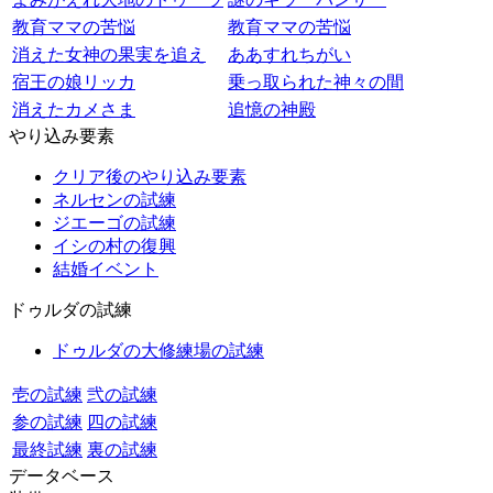
教育ママの苦悩
教育ママの苦悩
消えた女神の果実を追え
ああすれちがい
宿王の娘リッカ
乗っ取られた神々の間
消えたカメさま
追憶の神殿
やり込み要素
クリア後のやり込み要素
ネルセンの試練
ジエーゴの試練
イシの村の復興
結婚イベント
ドゥルダの試練
ドゥルダの大修練場の試練
壱の試練
弐の試練
参の試練
四の試練
最終試練
裏の試練
データベース