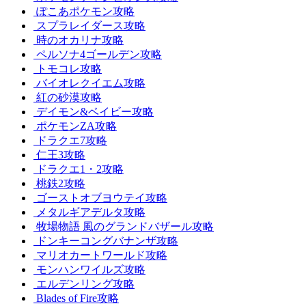
ぽこあポケモン攻略
スプラレイダース攻略
時のオカリナ攻略
ペルソナ4ゴールデン攻略
トモコレ攻略
バイオレクイエム攻略
紅の砂漠攻略
デイモン&ベイビー攻略
ポケモンZA攻略
ドラクエ7攻略
仁王3攻略
ドラクエ1・2攻略
桃鉄2攻略
ゴーストオブヨウテイ攻略
メタルギアデルタ攻略
牧場物語 風のグランドバザール攻略
ドンキーコングバナンザ攻略
マリオカートワールド攻略
モンハンワイルズ攻略
エルデンリング攻略
Blades of Fire攻略