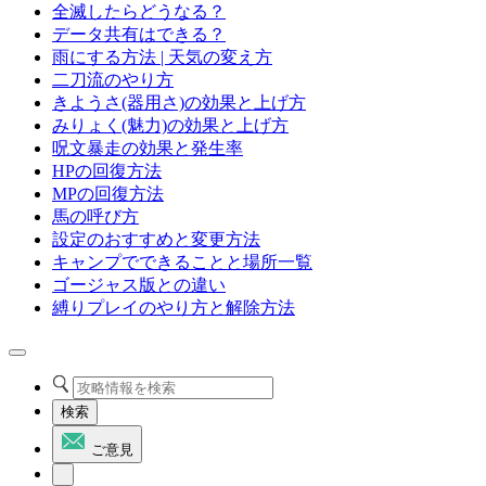
全滅したらどうなる？
データ共有はできる？
雨にする方法 | 天気の変え方
二刀流のやり方
きようさ(器用さ)の効果と上げ方
みりょく(魅力)の効果と上げ方
呪文暴走の効果と発生率
HPの回復方法
MPの回復方法
馬の呼び方
設定のおすすめと変更方法
キャンプでできることと場所一覧
ゴージャス版との違い
縛りプレイのやり方と解除方法
検索
ご意見