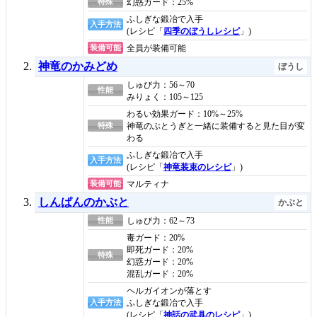
特殊
幻惑ガード：25%
ふしぎな鍛冶で入手
入手方法
(レシピ「
四季のぼうしレシピ
」)
装備可能
全員が装備可能
神竜のかみどめ
ぼうし
しゅび力：56～70
性能
みりょく：105～125
わるい効果ガード：10%～25%
特殊
神竜のぶとうぎと一緒に装備すると見た目が変
わる
ふしぎな鍛冶で入手
入手方法
(レシピ「
神竜装束のレシピ
」)
装備可能
マルティナ
しんぱんのかぶと
かぶと
性能
しゅび力：62～73
毒ガード：20%
即死ガード：20%
特殊
幻惑ガード：20%
混乱ガード：20%
ヘルガイオンが落とす
入手方法
ふしぎな鍛冶で入手
(レシピ「
神話の武具のレシピ
」)