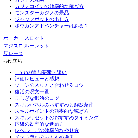
カジノコインの効率的な稼ぎ方
モンスターカジノの景品
ジャックポットの出し方
ボウガンアドベンチャーはある？
ポーカー
スロット
マジスロ
ルーレット
馬レース
お役立ち
11Sでの追加要素・違い
評価レビューと感想
ゾーンの入り方と合わせるコツ
復活の呪文一覧
ふしぎな鍛冶のコツ
スキルパネルのおすすめと解放条件
スキルポイントの効率的な稼ぎ方
スキルリセットのおすすめタイミング
序盤の効率的な進め方
レベル上げの効率的なやり方
メタル狩りのおすすめ場所