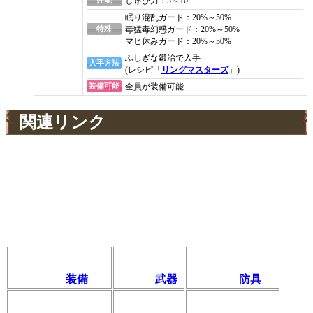
しゅび力：5～10
眠り混乱ガード：20%～50%
特殊
毒猛毒幻惑ガード：20%～50%
マヒ休みガード：20%～50%
ふしぎな鍛冶で入手
入手方法
(レシピ「
リングマスターズ
」)
装備可能
全員が装備可能
関連リンク
装備
武器
防具