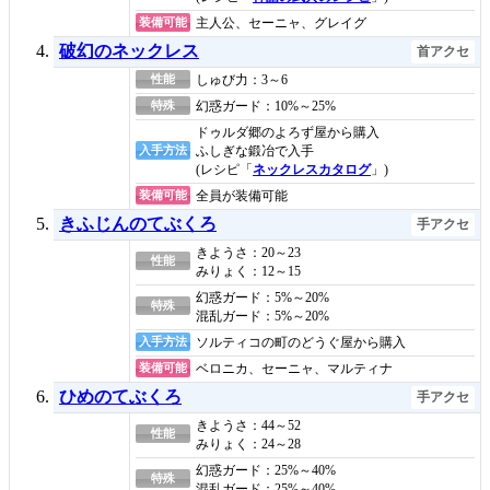
装備可能
主人公、セーニャ、グレイグ
破幻のネックレス
首アクセ
性能
しゅび力：3～6
特殊
幻惑ガード：10%～25%
ドゥルダ郷のよろず屋から購入
入手方法
ふしぎな鍛冶で入手
(レシピ「
ネックレスカタログ
」)
装備可能
全員が装備可能
きふじんのてぶくろ
手アクセ
きようさ：20～23
性能
みりょく：12～15
幻惑ガード：5%～20%
特殊
混乱ガード：5%～20%
入手方法
ソルティコの町のどうぐ屋から購入
装備可能
ベロニカ、セーニャ、マルティナ
ひめのてぶくろ
手アクセ
きようさ：44～52
性能
みりょく：24～28
幻惑ガード：25%～40%
特殊
混乱ガード：25%～40%