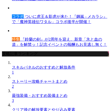
コラボ
ついに虎王＆影虎が来た！『鋼嵐 - メカラシ』
で「魔神英雄伝ワタル」コラボ後半が開催！
特集
『鈴蘭の剣』が2周年を迎え、新章「氷と血の
道」を解禁ッ！記念イベントの報酬もお見逃し無く！
攻略記事ランキング
スキルパネルのおすすめと解放条件
1
ストーリー攻略チャートまとめ
2
最強装備・おすすめ装備まとめ
3
クリア後の解放要素とやり込み要素