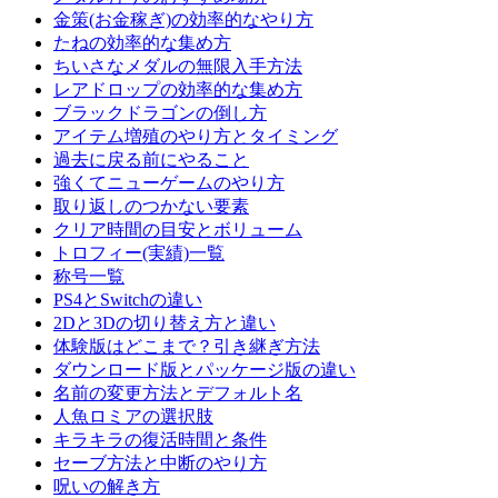
金策(お金稼ぎ)の効率的なやり方
たねの効率的な集め方
ちいさなメダルの無限入手方法
レアドロップの効率的な集め方
ブラックドラゴンの倒し方
アイテム増殖のやり方とタイミング
過去に戻る前にやること
強くてニューゲームのやり方
取り返しのつかない要素
クリア時間の目安とボリューム
トロフィー(実績)一覧
称号一覧
PS4とSwitchの違い
2Dと3Dの切り替え方と違い
体験版はどこまで？引き継ぎ方法
ダウンロード版とパッケージ版の違い
名前の変更方法とデフォルト名
人魚ロミアの選択肢
キラキラの復活時間と条件
セーブ方法と中断のやり方
呪いの解き方