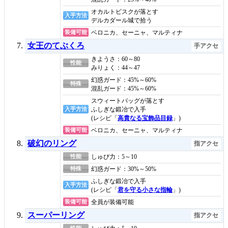
オカルトビスクが落とす
入手方法
デルカダール城で拾う
装備可能
ベロニカ、セーニャ、マルティナ
女王のてぶくろ
手アクセ
きようさ：60～80
性能
みりょく：44～47
幻惑ガード：45%～60%
特殊
混乱ガード：45%～60%
スウィートバッグが落とす
入手方法
ふしぎな鍛冶で入手
(レシピ「
高貴なる宝飾品目録
」)
装備可能
ベロニカ、セーニャ、マルティナ
破幻のリング
指アクセ
性能
しゅび力：5～10
特殊
幻惑ガード：30%～50%
ふしぎな鍛冶で入手
入手方法
(レシピ「
君を守る小さな指輪
」)
装備可能
全員が装備可能
スーパーリング
指アクセ
性能