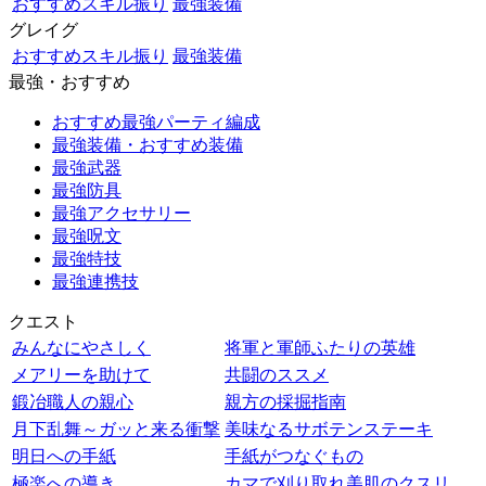
おすすめスキル振り
最強装備
グレイグ
おすすめスキル振り
最強装備
最強・おすすめ
おすすめ最強パーティ編成
最強装備・おすすめ装備
最強武器
最強防具
最強アクセサリー
最強呪文
最強特技
最強連携技
クエスト
みんなにやさしく
将軍と軍師ふたりの英雄
メアリーを助けて
共闘のススメ
鍛冶職人の親心
親方の採掘指南
月下乱舞～ガッと来る衝撃
美味なるサボテンステーキ
明日への手紙
手紙がつなぐもの
極楽への導き
カマで刈り取れ美肌のクスリ