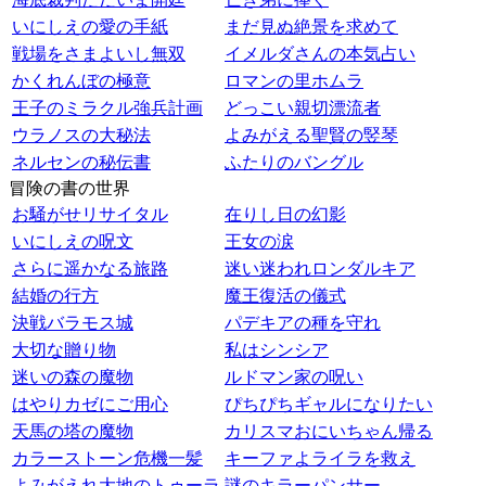
いにしえの愛の手紙
まだ見ぬ絶景を求めて
戦場をさまよいし無双
イメルダさんの本気占い
かくれんぼの極意
ロマンの里ホムラ
王子のミラクル強兵計画
どっこい親切漂流者
ウラノスの大秘法
よみがえる聖賢の竪琴
ネルセンの秘伝書
ふたりのバングル
冒険の書の世界
お騒がせリサイタル
在りし日の幻影
いにしえの呪文
王女の涙
さらに遥かなる旅路
迷い迷われロンダルキア
結婚の行方
魔王復活の儀式
決戦バラモス城
パデキアの種を守れ
大切な贈り物
私はシンシア
迷いの森の魔物
ルドマン家の呪い
はやりカゼにご用心
ぴちぴちギャルになりたい
天馬の塔の魔物
カリスマおにいちゃん帰る
カラーストーン危機一髪
キーファよライラを救え
よみがえれ大地のトゥーラ
謎のキラーパンサー