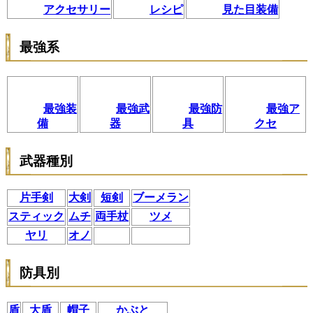
アクセサリー
レシピ
見た目装備
最強系
最強装
最強武
最強防
最強ア
備
器
具
クセ
武器種別
片手剣
大剣
短剣
ブーメラン
スティック
ムチ
両手杖
ツメ
ヤリ
オノ
防具別
盾
大盾
帽子
かぶと