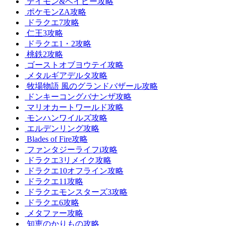
デイモン&ベイビー攻略
ポケモンZA攻略
ドラクエ7攻略
仁王3攻略
ドラクエ1・2攻略
桃鉄2攻略
ゴーストオブヨウテイ攻略
メタルギアデルタ攻略
牧場物語 風のグランドバザール攻略
ドンキーコングバナンザ攻略
マリオカートワールド攻略
モンハンワイルズ攻略
エルデンリング攻略
Blades of Fire攻略
ファンタジーライフi攻略
ドラクエ3リメイク攻略
ドラクエ10オフライン攻略
ドラクエ11攻略
ドラクエモンスターズ3攻略
ドラクエ6攻略
メタファー攻略
知恵のかりもの攻略