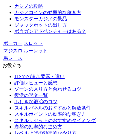
カジノの攻略
カジノコインの効率的な稼ぎ方
モンスターカジノの景品
ジャックポットの出し方
ボウガンアドベンチャーはある？
ポーカー
スロット
マジスロ
ルーレット
馬レース
お役立ち
11Sでの追加要素・違い
評価レビューと感想
ゾーンの入り方と合わせるコツ
復活の呪文一覧
ふしぎな鍛冶のコツ
スキルパネルのおすすめと解放条件
スキルポイントの効率的な稼ぎ方
スキルリセットのおすすめタイミング
序盤の効率的な進め方
レベル上げの効率的なやり方