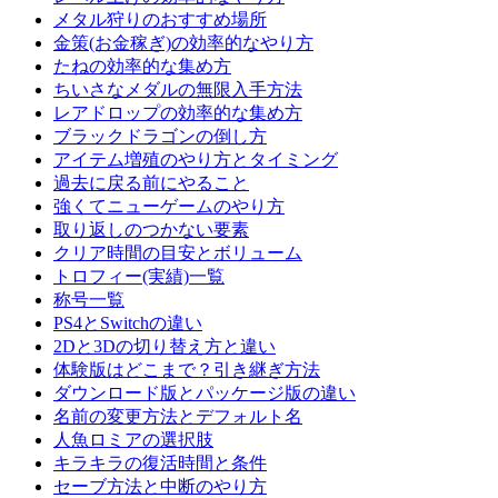
メタル狩りのおすすめ場所
金策(お金稼ぎ)の効率的なやり方
たねの効率的な集め方
ちいさなメダルの無限入手方法
レアドロップの効率的な集め方
ブラックドラゴンの倒し方
アイテム増殖のやり方とタイミング
過去に戻る前にやること
強くてニューゲームのやり方
取り返しのつかない要素
クリア時間の目安とボリューム
トロフィー(実績)一覧
称号一覧
PS4とSwitchの違い
2Dと3Dの切り替え方と違い
体験版はどこまで？引き継ぎ方法
ダウンロード版とパッケージ版の違い
名前の変更方法とデフォルト名
人魚ロミアの選択肢
キラキラの復活時間と条件
セーブ方法と中断のやり方