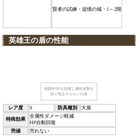
賢者の試練・追憶の城・1～2階
英雄王の盾の性能
戦闘中HPを回復し属性攻撃を
防ぐ戦士ネルセンの盾
レア度
S
防具種別
大盾
全属性ダメージ軽減
特殊効果
HP自動回復
売値
売れない