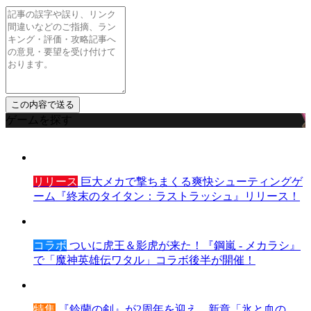
ゲームを探す
リリース
巨大メカで撃ちまくる爽快シューティングゲ
ーム『終末のタイタン：ラストラッシュ』リリース！
コラボ
ついに虎王＆影虎が来た！『鋼嵐 - メカラシ』
で「魔神英雄伝ワタル」コラボ後半が開催！
特集
『鈴蘭の剣』が2周年を迎え、新章「氷と血の