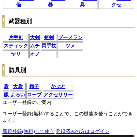
備
器
具
クセ
武器種別
片手剣
大剣
短剣
ブーメラン
スティック
ムチ
両手杖
ツメ
ヤリ
オノ
防具別
盾
大盾
帽子
かぶと
服
よろい
ローブ
アクセサリー
ユーザー登録のご案内
ユーザー登録(無料)することで、この機能を使うことができ
ます。
新規登録(無料)して使う
登録済みの方はログイン