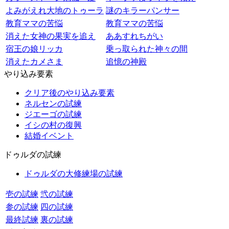
よみがえれ大地のトゥーラ
謎のキラーパンサー
教育ママの苦悩
教育ママの苦悩
消えた女神の果実を追え
ああすれちがい
宿王の娘リッカ
乗っ取られた神々の間
消えたカメさま
追憶の神殿
やり込み要素
クリア後のやり込み要素
ネルセンの試練
ジエーゴの試練
イシの村の復興
結婚イベント
ドゥルダの試練
ドゥルダの大修練場の試練
壱の試練
弐の試練
参の試練
四の試練
最終試練
裏の試練