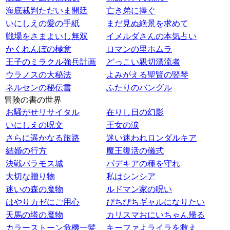
海底裁判ただいま開廷
亡き弟に捧ぐ
いにしえの愛の手紙
まだ見ぬ絶景を求めて
戦場をさまよいし無双
イメルダさんの本気占い
かくれんぼの極意
ロマンの里ホムラ
王子のミラクル強兵計画
どっこい親切漂流者
ウラノスの大秘法
よみがえる聖賢の竪琴
ネルセンの秘伝書
ふたりのバングル
冒険の書の世界
お騒がせリサイタル
在りし日の幻影
いにしえの呪文
王女の涙
さらに遥かなる旅路
迷い迷われロンダルキア
結婚の行方
魔王復活の儀式
決戦バラモス城
パデキアの種を守れ
大切な贈り物
私はシンシア
迷いの森の魔物
ルドマン家の呪い
はやりカゼにご用心
ぴちぴちギャルになりたい
天馬の塔の魔物
カリスマおにいちゃん帰る
カラーストーン危機一髪
キーファよライラを救え