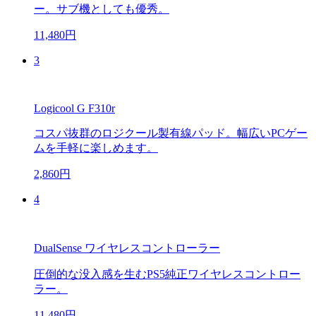
ー。サブ機としても優秀。
11,480円
3
Logicool G F310r
コスパ抜群のロジクール製有線パッド。幅広いPCゲー
ムを手軽に楽しめます。
2,860円
4
DualSense ワイヤレスコントローラー
圧倒的な没入感を生むPS5純正ワイヤレスコントロー
ラー。
11,480円