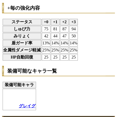
+毎の強化内容
ステータス
+0
+1
+2
+3
しゅび力
75
81
87
94
みりょく
42
44
47
50
盾ガード率
13%
14%
14%
14%
全属性ダメージ軽減
25%
25%
25%
25%
HP自動回復
25
25
25
25
装備可能なキャラ一覧
装備可能キャラ
グレイグ