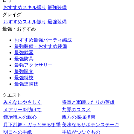
ロウ
おすすめスキル振り
最強装備
グレイグ
おすすめスキル振り
最強装備
最強・おすすめ
おすすめ最強パーティ編成
最強装備・おすすめ装備
最強武器
最強防具
最強アクセサリー
最強呪文
最強特技
最強連携技
クエスト
みんなにやさしく
将軍と軍師ふたりの英雄
メアリーを助けて
共闘のススメ
鍛冶職人の親心
親方の採掘指南
月下乱舞～ガッと来る衝撃
美味なるサボテンステーキ
明日への手紙
手紙がつなぐもの