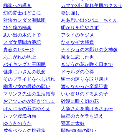
極楽への導き
カマで刈り取れ美肌のクスリ
幻の闘士はどこに
妻は強し
対決カンダタ海賊団
ああ思い出のバニーちゃん
ひと粒の極楽
明かりを絶やさず
思い出の木の下で
アタイのケジメ
メダ女新聞放浪記
なぞなぞ大勝負
青春の1ページ
ナイショの木彫りの女神像
あこがれの地上
魔女に恋した男
バイキングと王国民
きぼうの花が咲く日まで
健康じいさんの執念
ドゥルダの心得
そのプライドをへし折れ
騎士の誇りを取り戻せ
幽霊少女の最後の願い
渡せなかった卒業証書
マリンヌ先生の生活指導
いい香りのするあの子
おアツいのが好きでしょ
砂漠に咲く幻の花
けんじゃの石のゆくえ
人魚さんを助けるさぁ〜
レッツ豊漁祈願
巨星のカケラを追え
ゆうきのうた
寝耳に太鼓
成金ベシムの挑戦状
開館600年の願い