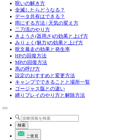
呪いの解き方
全滅したらどうなる？
データ共有はできる？
雨にする方法 | 天気の変え方
二刀流のやり方
きようさ(器用さ)の効果と上げ方
みりょく(魅力)の効果と上げ方
呪文暴走の効果と発生率
HPの回復方法
MPの回復方法
馬の呼び方
設定のおすすめと変更方法
キャンプでできることと場所一覧
ゴージャス版との違い
縛りプレイのやり方と解除方法
検索
ご意見