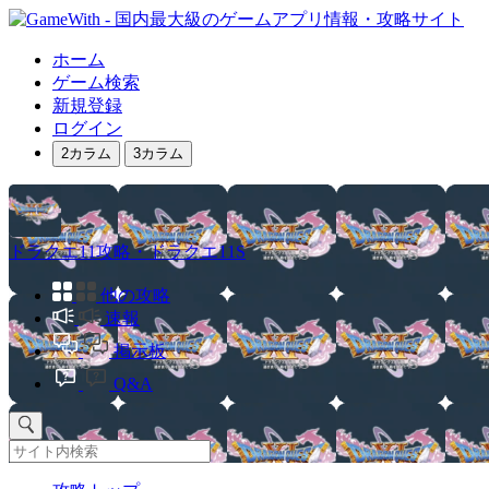
ホーム
ゲーム検索
新規登録
ログイン
2カラム
3カラム
ドラクエ11攻略・ドラクエ11S
他の攻略
速報
掲示板
Q&A