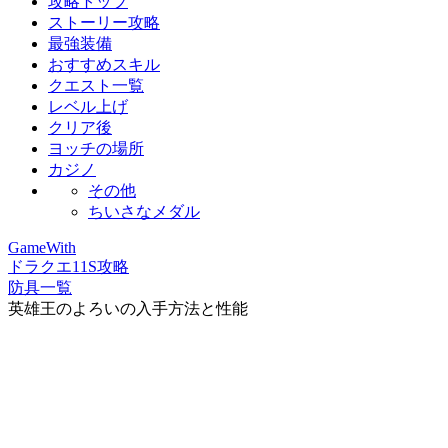
攻略トップ
ストーリー攻略
最強装備
おすすめスキル
クエスト一覧
レベル上げ
クリア後
ヨッチの場所
カジノ
その他
ちいさなメダル
GameWith
ドラクエ11S攻略
防具一覧
英雄王のよろいの入手方法と性能