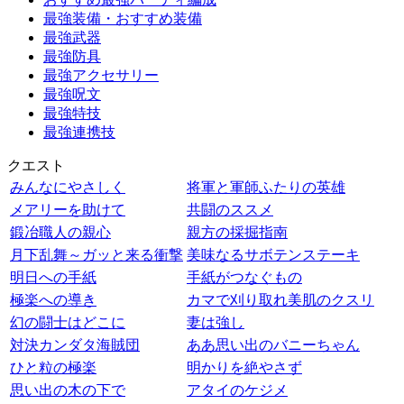
最強装備・おすすめ装備
最強武器
最強防具
最強アクセサリー
最強呪文
最強特技
最強連携技
クエスト
みんなにやさしく
将軍と軍師ふたりの英雄
メアリーを助けて
共闘のススメ
鍛冶職人の親心
親方の採掘指南
月下乱舞～ガッと来る衝撃
美味なるサボテンステーキ
明日への手紙
手紙がつなぐもの
極楽への導き
カマで刈り取れ美肌のクスリ
幻の闘士はどこに
妻は強し
対決カンダタ海賊団
ああ思い出のバニーちゃん
ひと粒の極楽
明かりを絶やさず
思い出の木の下で
アタイのケジメ