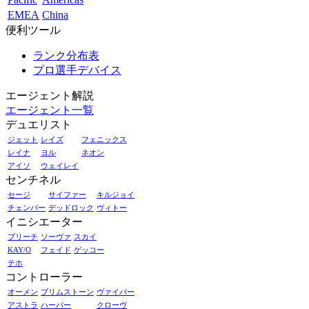
EMEA
China
便利ツール
ランク分布表
プロ選手デバイス
エージェント解説
エージェント一覧
デュエリスト
ジェット
レイズ
フェニックス
レイナ
ヨル
ネオン
アイソ
ウェイレイ
センチネル
セージ
サイファー
キルジョイ
チェンバー
デッドロック
ヴィトー
イニシエーター
ブリーチ
ソーヴァ
スカイ
KAY/O
フェイド
ゲッコー
テホ
コントローラー
オーメン
ブリムストーン
ヴァイパー
アストラ
ハーバー
クローヴ