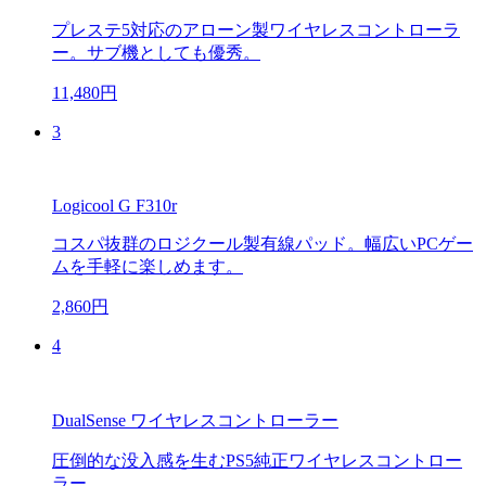
プレステ5対応のアローン製ワイヤレスコントローラ
ー。サブ機としても優秀。
11,480円
3
Logicool G F310r
コスパ抜群のロジクール製有線パッド。幅広いPCゲー
ムを手軽に楽しめます。
2,860円
4
DualSense ワイヤレスコントローラー
圧倒的な没入感を生むPS5純正ワイヤレスコントロー
ラー。