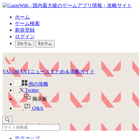
ホーム
ゲーム検索
新規登録
ログイン
2カラム
3カラム
VALORANTニュースまとめ＆攻略ガイド
他の攻略
Twitter
掲示板
Q&A
定点マップ