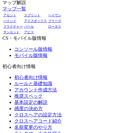
マップ解説
マップ一覧
アセント
スプリット
ヘイヴン
バインド
アイスボックス
ブリーズ
フラクチャー
パール
ロータス
サンセット
アビス
CS・モバイル版情報
コンソール版情報
モバイル版情報
初心者向け情報
初心者向け情報
ルールと基礎知識
アカウント作成方法
推奨スペック
基本設定の解説
感度の決め方
クロスヘアの設定方法
クロスヘアコード紹介
名前変更のやり方