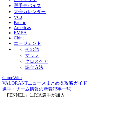
選手デバイス
大会カレンダー
VCJ
Pacific
Americas
EMEA
China
エージェント
その他
マップ
クロスヘア
課金方法
GameWith
VALORANTニュースまとめ＆攻略ガイド
選手・チーム情報の新着記事一覧
「FENNEL」にRIA選手が加入