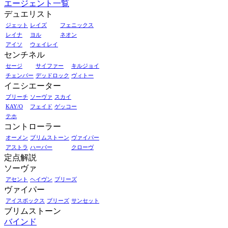
エージェント一覧
デュエリスト
ジェット
レイズ
フェニックス
レイナ
ヨル
ネオン
アイソ
ウェイレイ
センチネル
セージ
サイファー
キルジョイ
チェンバー
デッドロック
ヴィトー
イニシエーター
ブリーチ
ソーヴァ
スカイ
KAY/O
フェイド
ゲッコー
テホ
コントローラー
オーメン
ブリムストーン
ヴァイパー
アストラ
ハーバー
クローヴ
定点解説
ソーヴァ
アセント
ヘイヴン
ブリーズ
ヴァイパー
アイスボックス
ブリーズ
サンセット
ブリムストーン
バインド