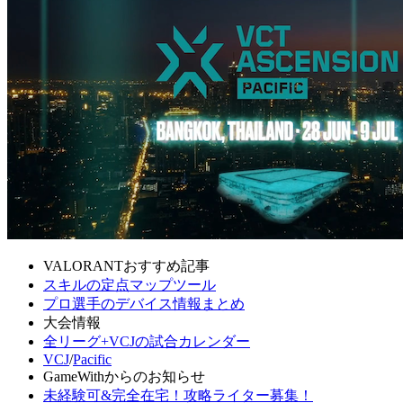
VALORANTおすすめ記事
スキルの定点マップツール
プロ選手のデバイス情報まとめ
大会情報
全リーグ+VCJの試合カレンダー
VCJ
/
Pacific
GameWithからのお知らせ
未経験可&完全在宅！攻略ライター募集！