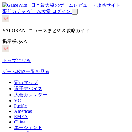
事前ガチャ
ゲーム検索
ログイン
VALORANTニュースまとめ＆攻略ガイド
掲示板Q&A
トップに戻る
ゲーム攻略一覧を見る
定点マップ
選手デバイス
大会カレンダー
VCJ
Pacific
Americas
EMEA
China
エージェント