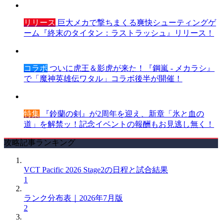
リリース
巨大メカで撃ちまくる爽快シューティングゲ
ーム『終末のタイタン：ラストラッシュ』リリース！
コラボ
ついに虎王＆影虎が来た！『鋼嵐 - メカラシ』
で「魔神英雄伝ワタル」コラボ後半が開催！
特集
『鈴蘭の剣』が2周年を迎え、新章「氷と血の
道」を解禁ッ！記念イベントの報酬もお見逃し無く！
攻略記事ランキング
VCT Pacific 2026 Stage2の日程と試合結果
1
ランク分布表｜2026年7月版
2