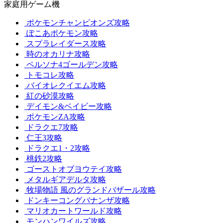
家庭用ゲーム機
ポケモンチャンピオンズ攻略
ぽこあポケモン攻略
スプラレイダース攻略
時のオカリナ攻略
ペルソナ4ゴールデン攻略
トモコレ攻略
バイオレクイエム攻略
紅の砂漠攻略
デイモン&ベイビー攻略
ポケモンZA攻略
ドラクエ7攻略
仁王3攻略
ドラクエ1・2攻略
桃鉄2攻略
ゴーストオブヨウテイ攻略
メタルギアデルタ攻略
牧場物語 風のグランドバザール攻略
ドンキーコングバナンザ攻略
マリオカートワールド攻略
モンハンワイルズ攻略