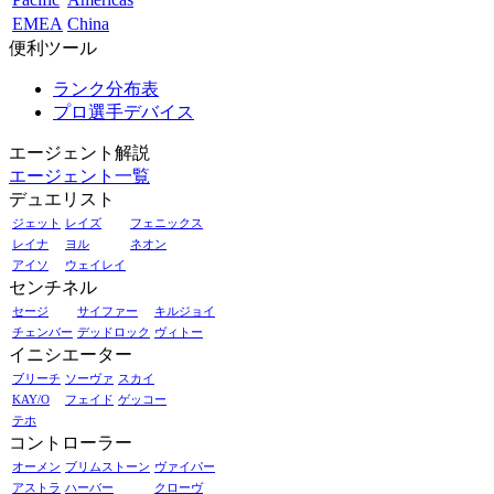
EMEA
China
便利ツール
ランク分布表
プロ選手デバイス
エージェント解説
エージェント一覧
デュエリスト
ジェット
レイズ
フェニックス
レイナ
ヨル
ネオン
アイソ
ウェイレイ
センチネル
セージ
サイファー
キルジョイ
チェンバー
デッドロック
ヴィトー
イニシエーター
ブリーチ
ソーヴァ
スカイ
KAY/O
フェイド
ゲッコー
テホ
コントローラー
オーメン
ブリムストーン
ヴァイパー
アストラ
ハーバー
クローヴ