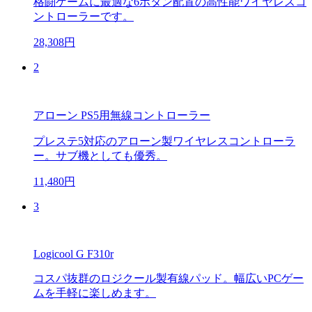
格闘ゲームに最適な6ボタン配置の高性能ワイヤレスコ
ントローラーです。
28,308円
2
アローン PS5用無線コントローラー
プレステ5対応のアローン製ワイヤレスコントローラ
ー。サブ機としても優秀。
11,480円
3
Logicool G F310r
コスパ抜群のロジクール製有線パッド。幅広いPCゲー
ムを手軽に楽しめます。