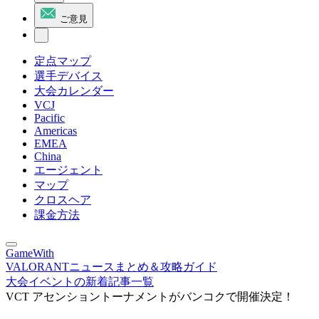
ご意見
定点マップ
選手デバイス
大会カレンダー
VCJ
Pacific
Americas
EMEA
China
エージェント
マップ
クロスヘア
課金方法
GameWith
VALORANTニュースまとめ＆攻略ガイド
大会イベントの新着記事一覧
VCT アセンショントーナメントがバンコクで開催決定！