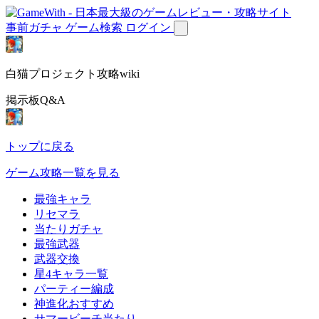
事前ガチャ
ゲーム検索
ログイン
白猫プロジェクト攻略wiki
掲示板Q&A
トップに戻る
ゲーム攻略一覧を見る
最強キャラ
リセマラ
当たりガチャ
最強武器
武器交換
星4キャラ一覧
パーティー編成
神進化おすすめ
サマービーチ当たり