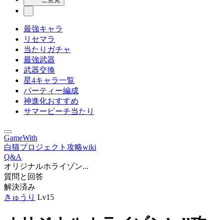
最強キャラ
リセマラ
当たりガチャ
最強武器
武器交換
星4キャラ一覧
パーティー編成
神進化おすすめ
サマービーチ当たり
GameWith
白猫プロジェクト攻略wiki
Q&A
オリジナルホライゾン...
質問と回答
解決済み
きゅうり
Lv15