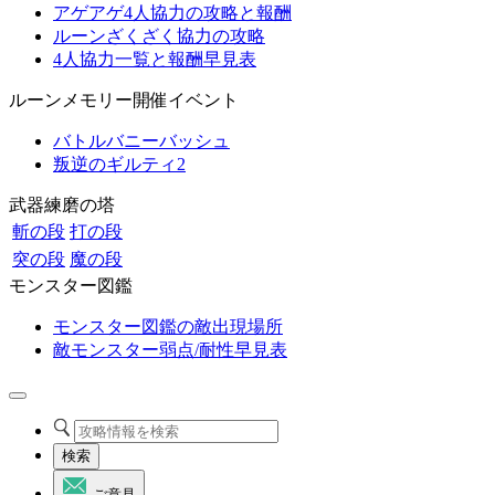
アゲアゲ4人協力の攻略と報酬
ルーンざくざく協力の攻略
4人協力一覧と報酬早見表
ルーンメモリー開催イベント
バトルバニーバッシュ
叛逆のギルティ2
武器練磨の塔
斬の段
打の段
突の段
魔の段
モンスター図鑑
モンスター図鑑の敵出現場所
敵モンスター弱点/耐性早見表
検索
ご意見