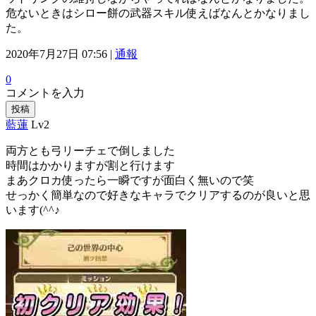
危ないときはシロー餅の武器スキル使えばなんとかなりまし
た。
2020年7月27日 07:56 |
通報
0
コメントを入力
投稿
藍蓮
Lv2
両方とも弓リーチェで倒しました
時間はかかりますが割と行けます
まあクロカ使ったら一瞬ですが面白く無いので笑
せっかく簡単なので好きなキャラでクリアするのが良いと思
います(^^♪