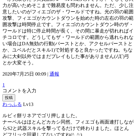
力が高いためそこまで難易度も問われません。ただ、少し注
意したいのがフィエゴのザ・ワールドですね。光の羽の範囲
攻撃、フィエゴがカウントダウンを始めた時の左右の羽の範
囲攻撃は時間停止です。フィエゴのカウントダウン時のザ・
ワールドは特に停止時間が長く、その間に暴走が切れればイ
チコロです。どうしてもザ・ワールドの範囲から逃れられな
い場合はDA無効の行動(バーストとか、アクセルバーストと
か、ユベルだとスキル1)で対処すると良かったですね。ちな
みに大剣以外ではまだプレイもした事がありません(ﾉД`)弓
とか大変そう。
2020年7月25日 00:09 |
通報
1
コメントを入力
投稿
わっふる
Lv13
ルビィ餅リネアでゴリ押しました。
ナーペルはほとんどカカシ同然、フィエゴも画面連打しなが
らS2と武器スキルを撃ってるだけで終わりました。ほとん
どフリック回避してないですね(^_^;)