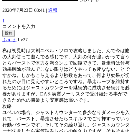
2020年7月23日 03:41 |
通報
1
コメントを入力
投稿
ふえぇ
Lv27
私は初見時は大剣ユベル・ソロで攻略しました、んで今は他
の大剣使って遊んでる感じです。大剣の何が強いかって言う
とらバーストで体力を満タンまで回復できて、暴走時は付与
効果解除が飛んでこない限りはどうやっても死なないことで
すかね。しかもこらえるより秒数もあって、何より効果が切
れたのが目に見えやすいところですね。暴走ループを維持す
るためにはジャストカウンターを継続的に成功させ続ける必
要がありますが、DAを実質ノーリスクで受け続ける事がで
きるため他の職業より安定感は高いです。
攻略
ユベルの場合、ジャストカウンターで多少なりダメージを入
れて、バースト、暴走させたらスキル２でごり押すっていう
行動パターンです、そしてその繰り返し。ジャストカウンタ
ーが失敗したら実質詰みレベルの耐久力ですが、そもそも火