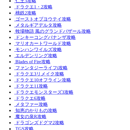
仁王3攻略
ドラクエ1・2攻略
桃鉄2攻略
ゴーストオブヨウテイ攻略
メタルギアデルタ攻略
牧場物語 風のグランドバザール攻略
ドンキーコングバナンザ攻略
マリオカートワールド攻略
モンハンワイルズ攻略
エルデンリング攻略
Blades of Fire攻略
ファンタジーライフi攻略
ドラクエ3リメイク攻略
ドラクエ10オフライン攻略
ドラクエ11攻略
ドラクエモンスターズ3攻略
ドラクエ6攻略
メタファー攻略
知恵のかりもの攻略
魔女の泉R攻略
ドラゴンズドグマ2攻略
TGS攻略