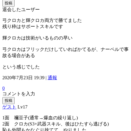
投稿
退会したユーザー
弓クロカと輝クロカ両方で勝てました
残り枠はサポートスキルです
輝クロカは技術がいるものの早い
弓クロカはフリックだけしていればかてるが、ナーペルで事
故る場合がある
という感じでした
2020年7月23日 19:39 |
通報
0
コメントを入力
投稿
ゲスト
Lv17
1面 禰豆子(通常→爆血の繰り返し)
2面 クロカ(S3+武器スキル、後はひたすら逃げる)
恥も外聞もかなぐり捨てて、やりました。