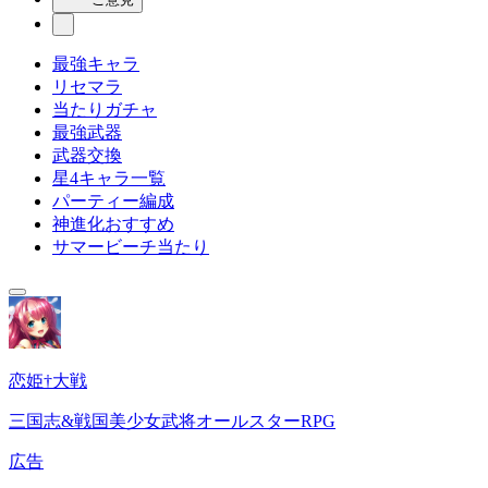
最強キャラ
リセマラ
当たりガチャ
最強武器
武器交換
星4キャラ一覧
パーティー編成
神進化おすすめ
サマービーチ当たり
恋姫†大戦
三国志&戦国美少女武将オールスターRPG
広告