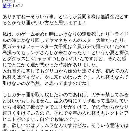
苗子
Lv22
ありますねーそういう事。というか質問者様は無課金だとす
るとかなり運がいい方だと思いますよ！
私はこのゲーム始めた時にいきなり60連爆死したりトライド
ルの時にかなり回してヤマネちゃんのスター大量だったり、
夏ガチャはフォースター女子組は全員ガチで狙っていたのに
島掘ってもリンデさんしか来なかったり！というか夏と探偵
とダグラスは3キャラずつしかいないんですけど、そんな感
じでとにかく運が悪かった時期がありました。
入れ替えに関してもグリコから始めた達ですが、初めての入
れ替えはヴィヴィ、次に来たのはルカです。入れ替えなんて
引けないのが当然、と思ってますのでね！
もしガチャ運を取り戻したいのであれば、ガチャ禁してみる
と良いかもしれません。巫女の時にエリザ狙って温存してい
たら限定終了後ガチャでエリザが引けて、その時からかなり
運良く引けているので。それで今年の入れ替えもレクトとア
ピュトがいます…自分でも怖いです。
ま、欲しいのはプリムラなんですけどね。そういう意味では