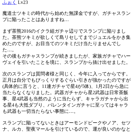
ふぉく
Lv23
魔道士ツキミの時代から始めた無課金ですが、ガチャスラン
プに陥ったことはありますね…
まず茶熊2016のイクラ組ガチャ辺りでスランプに陥りまし
た。茶熊ツキミが欲しくて島リセしてまでジュエルをかき集
めたのですが、お目当てのツキミだけ当たりませんでし
た…。
その後もガチャスランプが続きましたが、家族ガチャでハー
ヴェイを引いたことを境に、スランプから抜け出せました。
次のスランプは質問者様と同じく、今年に入ってからです。
正月は自分でもびっくりするぐらい引きが強かったのですが
(具体的に言うと、11連ガチャで星4が5体)、1月2日から急に
当たらなくなりました。武器ガチャから星2武器は日常茶飯
事、星4武器も当然のように当たらず、キャラガチャから出
る星4も大抵ダブり、バレンタインガチャに至ってはキャラ
も武器も一切当たらない事態に…。
スランプに陥ってないときはアーモンドピークやノア、セツ
ナ、ルカ、聖夜マールを引けているので、運が良いのかなと