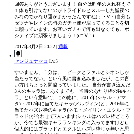
回答ありがとうございます！ 自分は昨年の入れ替えで
１体も引けてないのがトライドルとスルーした聖夜の
みなのでかなり運がよかったんですね(；・∀・)自分も
セツナやレインの時のガチャ運が戻ってくることを切
に願っています。お互いガチャで何も出なくても、ポ
ジティブに頑張りましょう！(σ*´∀｀)
2017年3月2日 20:22 |
通報
センジュナマコ
Lv.5
すいません、自分は、「ピークとファルとシオンしか
当たってない」という風に書き込みましたが、この言
い方はちょっと間違っていました。 自分が書き込んだ
3人のキャラは、あくまでも「当時のあたり枠の強キャ
ラ」という意味で、この他に、2015年(シャル・アマ
タ)・2017年に当てたキャラ(メルヴィン)と、2016年に
当てたハズレ枠のキャラ(ネモ・メイリン・エクル・ブ
ラッド)が合わせて7人います(シャルはハズレ枠どころ
か、今でも最強キャラランキングに入ってますけど)。
個人的にはブラッドとエクルはハズレ枠じゃ無いと思