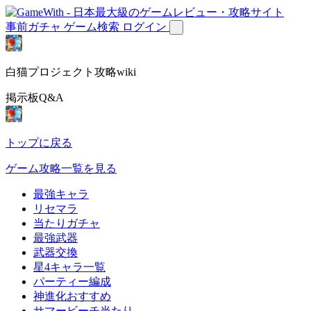
事前ガチャ
ゲーム検索
ログイン
白猫プロジェクト攻略wiki
掲示板Q&A
トップに戻る
ゲーム攻略一覧を見る
最強キャラ
リセマラ
当たりガチャ
最強武器
武器交換
星4キャラ一覧
パーティー編成
神進化おすすめ
サマービーチ当たり