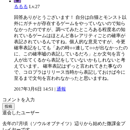
るるる
Lv.27
回答ありがとうございます！ 自分は白猫とモンスト以
外にガチャが存在するゲームをやっていないので知ら
なかったのですが、調べてみたところある程度名の知
れているゲームはほとんど各レアリティごとの確率が
表記されているんですね。個人的な意見ですが、今更
確率表記をしても「あの時○○連して○○が出なかったの
に、この確率嘘の表記しているだろ」とか文句を言う
人が出てくるから表記をしていないかもしれないと考
えています。 確率表記はずっと言われてきた事なの
で、コロプラはリリース当時から表記しておけば今に
至るまで文句を言われなかったと思いますね。
2017年3月6日 14:51 |
通報
コメントを入力
投稿
退会したユーザー
去年の7月頃（ソウルオブナイツ）辺りから始めた微課金プ
レイヤーです。