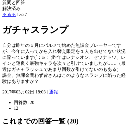
質問と回答
解決済み
るるる
Lv27
ガチャスランプ
自分は昨年の５月にパルメで始めた無課金プレーヤーです
が、今年に入ってから入れ替え限定を１人も出せてない状況
に陥っています(´；ω；`)昨年はレナシオン、セツナトワ、レ
インと運良く最強キャラを次々と引けていましたが……（最
近はガチャラッシュであまり回数が引けてないのもある）
課金、無課金問わず皆さんはこのようなスランプに陥った経
験はありますか？
2017年03月02日 18:03 |
通報
回答数:
20
12
これまでの回答一覧 (20)