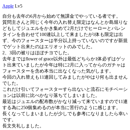
Apple
Lv5
自分も去年の6月から始めて無課金でやっている者です。
質問主さんと同じく今年の入れ替え限定はなんとか島堀りな
どもしてジュエルをかき集めて2月だけでヒーローとバレン
タインを合わせて100連以上して来ましたが1体も限定は出
ず、今のフォースターは半分以上持っていないのですが新規
でゲット出来たのはエリオットのみでした。
2、3回の被りはほぼチヨでした。
去年まではflower of grace以外は最低どちらか1体必ずはゲッ
ト出来ていましたが今年は特に2月に入ってからのガチャは
フォースターを含め本当に出なくなった気がします。
今回の入れ替えも11連回してみましたがやはり何も出ません
でした。
これだけ引いてフォースターすら出ないと流石にモチベーシ
ョンは以前に比べかなり落ちてしまいました。
最近はジュエルの配布数がかなり減って来ていますので11連
する為に250個集めるのが本当に苦行のように感じます。
長くなってしまいましたが少しでも参考になりましたら幸い
です。
長文失礼しました。