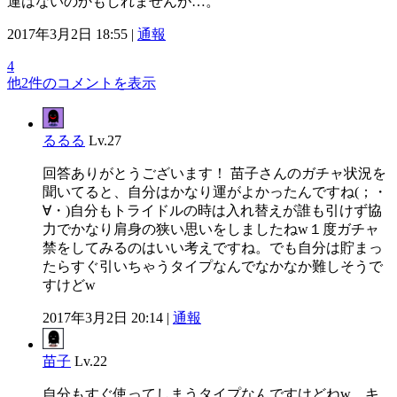
運はないのかもしれませんが…。
2017年3月2日 18:55 |
通報
4
他2件のコメントを表示
るるる
Lv.27
回答ありがとうございます！ 苗子さんのガチャ状況を
聞いてると、自分はかなり運がよかったんですね(；・
∀・)自分もトライドルの時は入れ替えが誰も引けず協
力でかなり肩身の狭い思いをしましたねw１度ガチャ
禁をしてみるのはいい考えですね。でも自分は貯まっ
たらすぐ引いちゃうタイプなんでなかなか難しそうで
すけどw
2017年3月2日 20:14 |
通報
苗子
Lv.22
自分もすぐ使ってしまうタイプなんですけどねw。キ