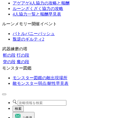
アゲアゲ4人協力の攻略と報酬
ルーンざくざく協力の攻略
4人協力一覧と報酬早見表
ルーンメモリー開催イベント
バトルバニーバッシュ
叛逆のギルティ2
武器練磨の塔
斬の段
打の段
突の段
魔の段
モンスター図鑑
モンスター図鑑の敵出現場所
敵モンスター弱点/耐性早見表
検索
ご意見