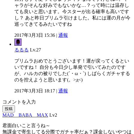
ャラがそんな好みでもないかな…？って時には温存し
ても良いと思います。今スターが出る確率も高いです
し？ あと昨日プリムラ引けました。私には運の月が今
巡ってきてるみたいですね
2017年3月3日 15:36 |
通報
るるる
Lv.27
プリムラおめでとうございます！運が戻ってくるとい
いですね！ 自分も今日少し単発で引いてみたのです
が、ハルカの被りでした(´・ω・`) しばらくガチャする
のを控えようと思います(。>д<)
2017年3月3日 18:17 |
通報
コメントを入力
投稿
MAD BABA MAX
Lv2
君面白いこと言うね～
無課金で寄生してる分際でガチャ率だぁ？課金しないやつは