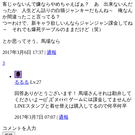
客じゃないんで嫌ならやめちゃえばぁ？ あ 出来ないんだ
ったか 人生どん詰りの白猫ジャンキーだもんね～ 俺なん
か間違ったこと言ってる？
つーわけで、新キャラ欲しいんならジャンジャン課金してね
～ それでも爆死テーブルのままだけど（笑）
とか思ってそう。馬場なら
2017年3月6日 17:37 |
通報
3
るるる
Lv.27
回答ありがとうございます！ 馬場さんそれは勘弁して
くださいよー(||ﾟДﾟ)ﾋｨｨｨ! ゲームには課金してませんが
LINEスタンプと着せ替えは購入してるので何卒何卒
2017年3月7日 07:07 |
通報
コメントを入力