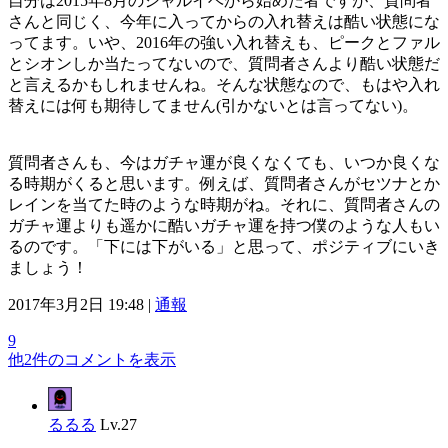
自分は2015年8月のシャルイベから始めた者ですが、質問者
さんと同じく、今年に入ってからの入れ替えは酷い状態にな
ってます。いや、2016年の強い入れ替えも、ピークとファル
とシオンしか当たってないので、質問者さんより酷い状態だ
と言えるかもしれませんね。そんな状態なので、もはや入れ
替えには何も期待してません(引かないとは言ってない)。
質問者さんも、今はガチャ運が良くなくても、いつか良くな
る時期がくると思います。例えば、質問者さんがセツナとか
レインを当てた時のような時期がね。それに、質問者さんの
ガチャ運よりも遥かに酷いガチャ運を持つ僕のような人もい
るのです。「下には下がいる」と思って、ポジティブにいき
ましょう！
2017年3月2日 19:48 |
通報
9
他2件のコメントを表示
るるる
Lv.27