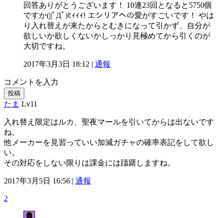
回答ありがとうございます！ 10連23回となると5750個
ですか(||ﾟДﾟ)ﾋｨｨｨ! エシリアへの愛がすごいです！ やは
り入れ替えが来たからとむきになって引かず、自分が
欲しいか欲しくないかしっかり見極めてから引くのが
大切ですね。
2017年3月3日 18:12 |
通報
コメントを入力
投稿
たま
Lv11
入れ替え限定はルカ、聖夜マールを引いてからは出ないです
ね。
他メーカーを見習っていい加減ガチャの確率表記をして欲し
い。
その対応をしない限りは課金には躊躇しますね。
2017年3月5日 16:56 |
通報
2