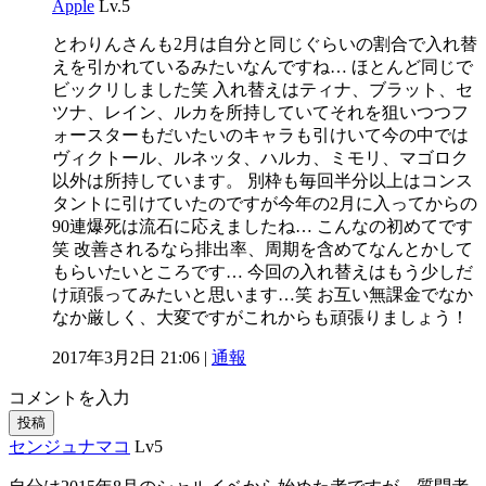
Apple
Lv.5
とわりんさんも2月は自分と同じぐらいの割合で入れ替
えを引かれているみたいなんですね… ほとんど同じで
ビックリしました笑 入れ替えはティナ、ブラット、セ
ツナ、レイン、ルカを所持していてそれを狙いつつフ
ォースターもだいたいのキャラも引けいて今の中では
ヴィクトール、ルネッタ、ハルカ、ミモリ、マゴロク
以外は所持しています。 別枠も毎回半分以上はコンス
タントに引けていたのですが今年の2月に入ってからの
90連爆死は流石に応えましたね… こんなの初めてです
笑 改善されるなら排出率、周期を含めてなんとかして
もらいたいところです… 今回の入れ替えはもう少しだ
け頑張ってみたいと思います…笑 お互い無課金でなか
なか厳しく、大変ですがこれからも頑張りましょう！
2017年3月2日 21:06 |
通報
コメントを入力
投稿
センジュナマコ
Lv5