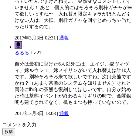
っていたんですけどねぇ...。 突然変なコメントしてす
いません！ あと、個人的にはそろそろ別枠ガチャが来
て欲しいっすね〜。入れ替え限定キャラがほとんど引
けない人は、大抵、別枠ガチャを回すとめっちゃ当た
ったりするので。
2017年3月3日 02:31 |
通報
るるる
Lv.27
自分は最初に挙げた6人以外には、エイジ、嫁ヴィヴ
ィ、嫁ルウシェ、嫁メイリンがいて入れ替えは計10人
です。別枠そろそろ来て欲しいですね。次は茶熊です
かね？（あまり茶熊のシステムを知りません）それと
同時に昨年の茶熊も復刻してほしいです。自分が始め
た時は茶熊イベントが終わるギリギリの時で、金閣銀
閣も建てきれてなく、机も１つも持っていないので。
2017年3月3日 18:03 |
通報
コメントを入力
投稿