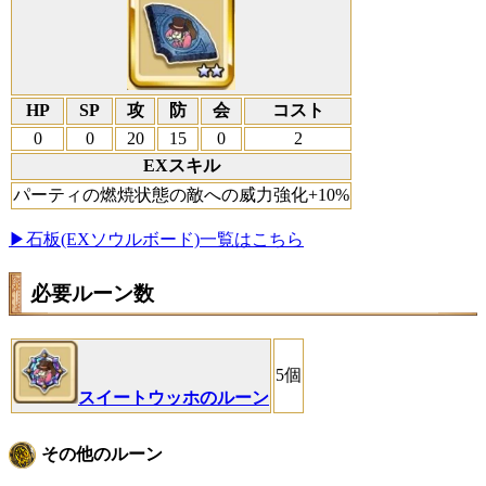
HP
SP
攻
防
会
コスト
0
0
20
15
0
2
EXスキル
パーティの燃焼状態の敵への威力強化+10%
▶石板(EXソウルボード)一覧はこちら
必要ルーン数
5個
スイートウッホのルーン
その他のルーン