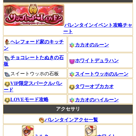
バレンタインイベント攻略チャ
ート
ヘレフォード家のキッチ
カカオのルーン
ン
チョコレートたぬきの石
ホワイトデュラハン
板
スイートウッホの石板
スイートウッホのルーン
VIP限定スパークルパレ
タワーオブカカオ
ード
LOVEモード攻略
カカオのハイルーン
アクセサリ
バレンタインアクセ一覧