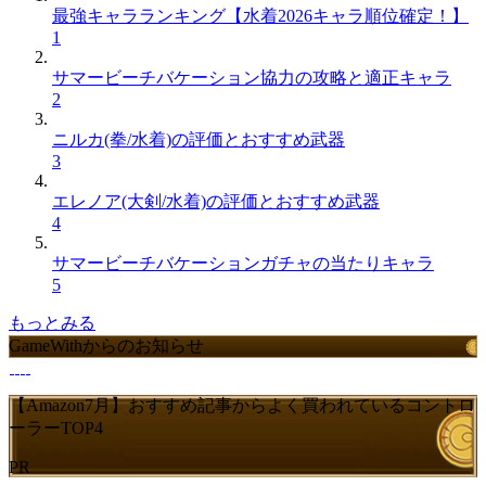
最強キャラランキング【水着2026キャラ順位確定！】
1
サマービーチバケーション協力の攻略と適正キャラ
2
ニルカ(拳/水着)の評価とおすすめ武器
3
エレノア(大剣/水着)の評価とおすすめ武器
4
サマービーチバケーションガチャの当たりキャラ
5
もっとみる
GameWithからのお知らせ
【Amazon7月】おすすめ記事からよく買われているコントロ
ーラーTOP4
PR