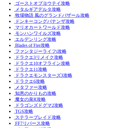
ゴーストオブヨウテイ攻略
メタルギアデルタ攻略
牧場物語 風のグランドバザール攻略
ドンキーコングバナンザ攻略
マリオカートワールド攻略
モンハンワイルズ攻略
エルデンリング攻略
Blades of Fire攻略
ファンタジーライフi攻略
ドラクエ3リメイク攻略
ドラクエ10オフライン攻略
ドラクエ11攻略
ドラクエモンスターズ3攻略
ドラクエ6攻略
メタファー攻略
知恵のかりもの攻略
魔女の泉R攻略
ドラゴンズドグマ2攻略
TGS攻略
ステラーブレイド攻略
FF7リバース攻略