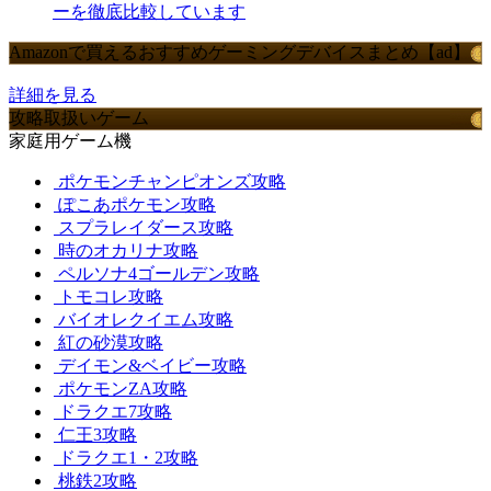
ーを徹底比較しています
Amazonで買えるおすすめゲーミングデバイスまとめ【ad】
詳細を見る
攻略取扱いゲーム
家庭用ゲーム機
ポケモンチャンピオンズ攻略
ぽこあポケモン攻略
スプラレイダース攻略
時のオカリナ攻略
ペルソナ4ゴールデン攻略
トモコレ攻略
バイオレクイエム攻略
紅の砂漠攻略
デイモン&ベイビー攻略
ポケモンZA攻略
ドラクエ7攻略
仁王3攻略
ドラクエ1・2攻略
桃鉄2攻略