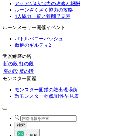
アゲアゲ4人協力の攻略と報酬
ルーンざくざく協力の攻略
4人協力一覧と報酬早見表
ルーンメモリー開催イベント
バトルバニーバッシュ
叛逆のギルティ2
武器練磨の塔
斬の段
打の段
突の段
魔の段
モンスター図鑑
モンスター図鑑の敵出現場所
敵モンスター弱点/耐性早見表
検索
ご意見