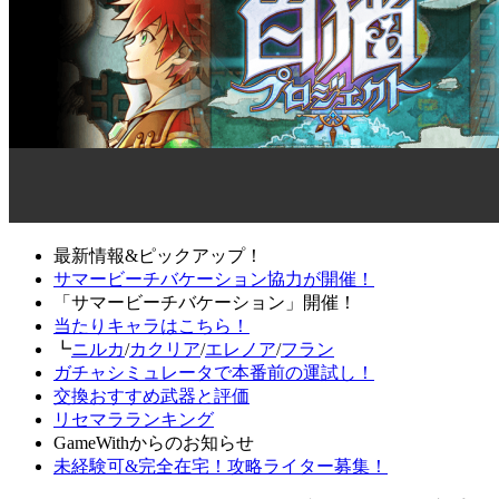
最新情報&ピックアップ！
サマービーチバケーション協力が開催！
「サマービーチバケーション」開催！
当たりキャラはこちら！
┗
ニルカ
/
カクリア
/
エレノア
/
フラン
ガチャシミュレータで本番前の運試し！
交換おすすめ武器と評価
リセマラランキング
GameWithからのお知らせ
未経験可&完全在宅！攻略ライター募集！