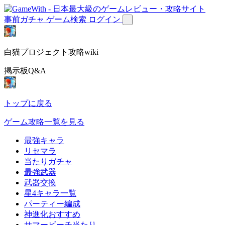
事前ガチャ
ゲーム検索
ログイン
白猫プロジェクト攻略wiki
掲示板Q&A
トップに戻る
ゲーム攻略一覧を見る
最強キャラ
リセマラ
当たりガチャ
最強武器
武器交換
星4キャラ一覧
パーティー編成
神進化おすすめ
サマービーチ当たり