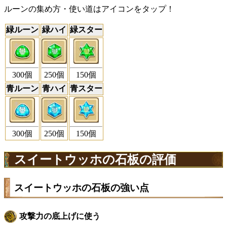
ルーンの集め方・使い道はアイコンをタップ！
緑ルーン
緑ハイ
緑スター
300
個
250
個
150
個
青ルーン
青ハイ
青スター
150
個
300
個
250
個
スイートウッホの石板の評価
スイートウッホの石板の強い点
攻撃力の底上げに使う