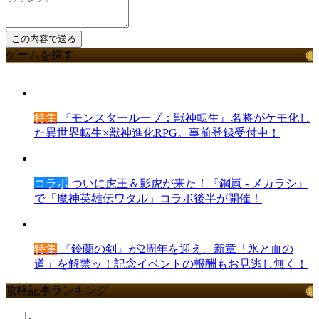
ゲームを探す
特集
『モンスターループ：獣神転生』名将がケモ化し
た異世界転生×獣神進化RPG。事前登録受付中！
コラボ
ついに虎王＆影虎が来た！『鋼嵐 - メカラシ』
で「魔神英雄伝ワタル」コラボ後半が開催！
特集
『鈴蘭の剣』が2周年を迎え、新章「氷と血の
道」を解禁ッ！記念イベントの報酬もお見逃し無く！
攻略記事ランキング