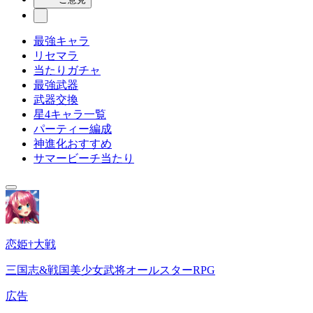
最強キャラ
リセマラ
当たりガチャ
最強武器
武器交換
星4キャラ一覧
パーティー編成
神進化おすすめ
サマービーチ当たり
恋姫†大戦
三国志&戦国美少女武将オールスターRPG
広告